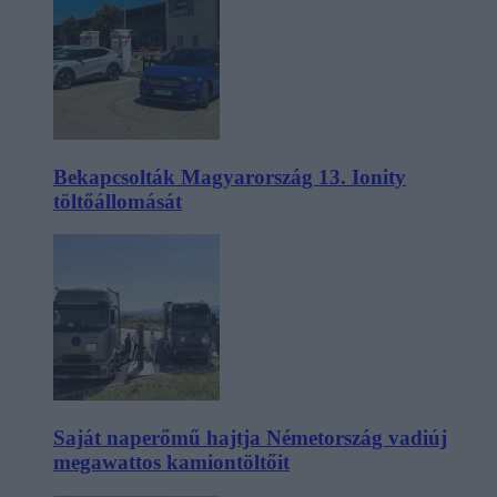
Bekapcsolták Magyarország 13. Ionity
töltőállomását
Saját naperőmű hajtja Németország vadiúj
megawattos kamiontöltőit