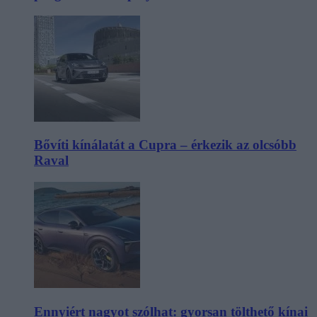
Bővíti kínálatát a Cupra – érkezik az olcsóbb
Raval
Ennyiért nagyot szólhat: gyorsan tölthető kínai