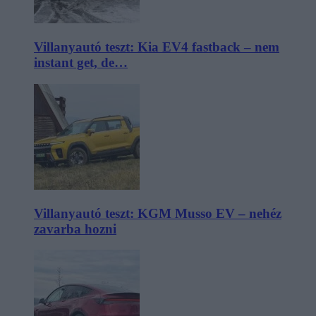
Villanyautó teszt: Kia EV4 fastback – nem
instant get, de…
Villanyautó teszt: KGM Musso EV – nehéz
zavarba hozni