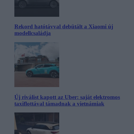
Rekord hatótávval debütált a Xiaomi új
modellcsaládja
Új riválist kapott az Uber: saját elektromos
taxiflottával támadnak a vietnámiak