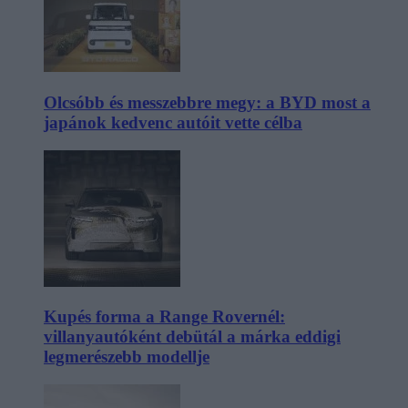
Olcsóbb és messzebbre megy: a BYD most a
japánok kedvenc autóit vette célba
Kupés forma a Range Rovernél:
villanyautóként debütál a márka eddigi
legmerészebb modellje