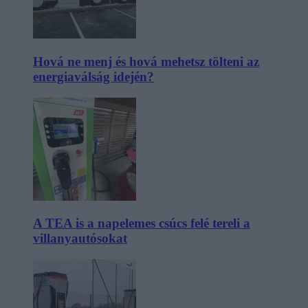
Hová ne menj és hová mehetsz tölteni az
energiaválság idején?
A TEA is a napelemes csúcs felé tereli a
villanyautósokat