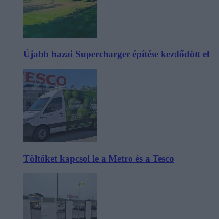
Újabb hazai Supercharger építése kezdődött el
Töltőket kapcsol le a Metro és a Tesco