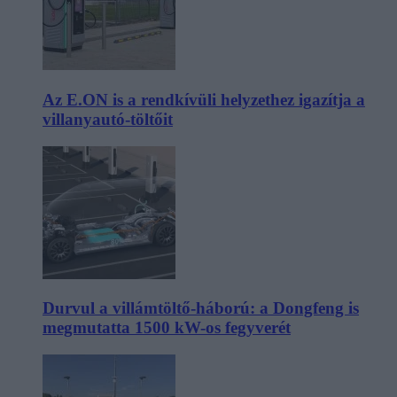
Az E.ON is a rendkívüli helyzethez igazítja a
villanyautó-töltőit
Durvul a villámtöltő-háború: a Dongfeng is
megmutatta 1500 kW-os fegyverét