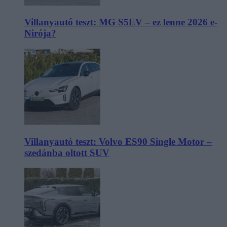
Villanyautó teszt: MG S5EV – ez lenne 2026 e-
Nirója?
Villanyautó teszt: Volvo ES90 Single Motor –
szedánba oltott SUV