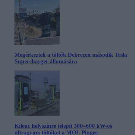
Megérkeztek a töltők Debrecen második Tesla
Supercharger állomására
Kilenc helyszínre telepít 300–600 kW-os
ultragyors töltőket a MOL Plugee