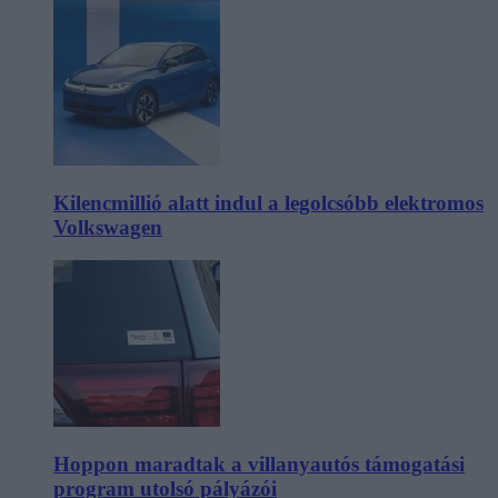
Kilencmillió alatt indul a legolcsóbb elektromos
Volkswagen
Hoppon maradtak a villanyautós támogatási
program utolsó pályázói