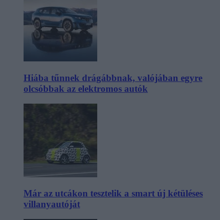
Hiába tűnnek drágábbnak, valójában egyre
olcsóbbak az elektromos autók
Már az utcákon tesztelik a smart új kétüléses
villanyautóját