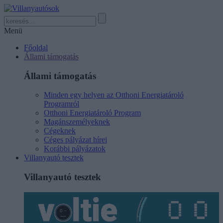
Menü
Főoldal
Állami támogatás
Állami támogatás
Minden egy helyen az Otthoni Energiatároló
Programról
Otthoni Energiatároló Program
Magánszemélyeknek
Cégeknek
Céges pályázat hírei
Korábbi pályázatok
Villanyautó tesztek
Villanyautó tesztek