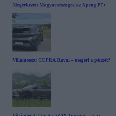
Megérkezett Magyarországra az Xpeng P7+
Villámteszt: CUPRA Raval – megéri a pénzét?
Villámteszt: Toyota bZ4X Touring – ez az,