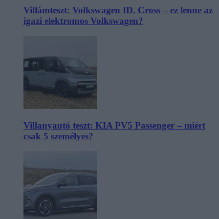
Villámteszt: Volkswagen ID. Cross – ez lenne az
igazi elektromos Volkswagen?
Villanyautó teszt: KIA PV5 Passenger – miért
csak 5 személyes?