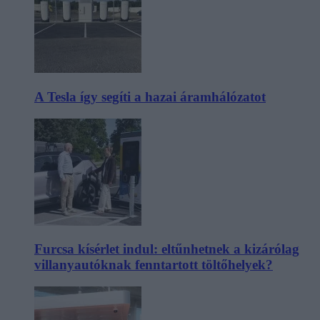
A Tesla így segíti a hazai áramhálózatot
Furcsa kísérlet indul: eltűnhetnek a kizárólag
villanyautóknak fenntartott töltőhelyek?