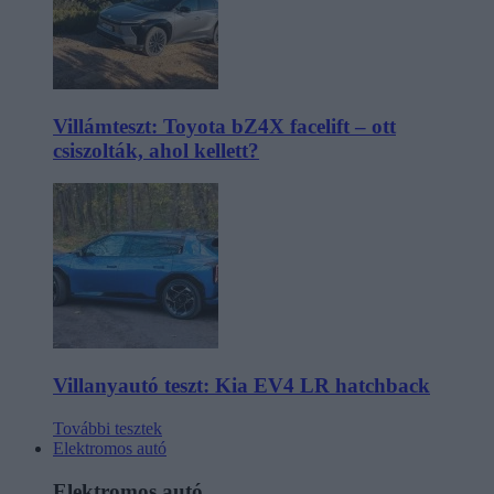
Villámteszt: Toyota bZ4X facelift – ott
csiszolták, ahol kellett?
Villanyautó teszt: Kia EV4 LR hatchback
További tesztek
Elektromos autó
Elektromos autó