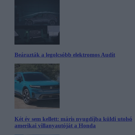
Beárazták a legolcsóbb elektromos Audit
Két év sem kellett: máris nyugdíjba küldi utolsó
amerikai villanyautóját a Honda