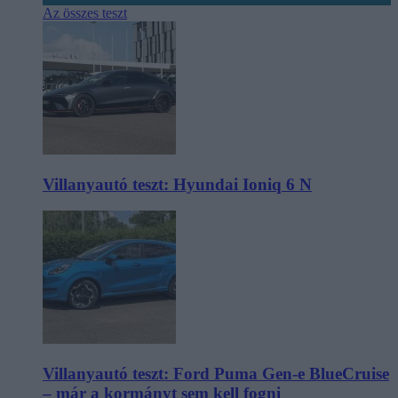
Az összes teszt
Villanyautó teszt: Hyundai Ioniq 6 N
Villanyautó teszt: Ford Puma Gen-e BlueCruise
– már a kormányt sem kell fogni