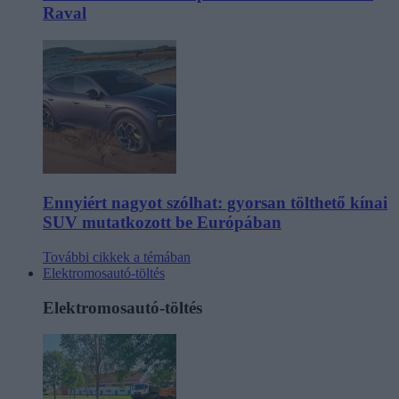
Raval
Ennyiért nagyot szólhat: gyorsan tölthető kínai
SUV mutatkozott be Európában
További cikkek a témában
Elektromosautó-töltés
Elektromosautó-töltés