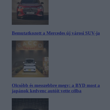
Bemutatkozott a Mercedes új városi SUV-ja
Olcsóbb és messzebbre megy: a BYD most a
japánok kedvenc autóit vette célba