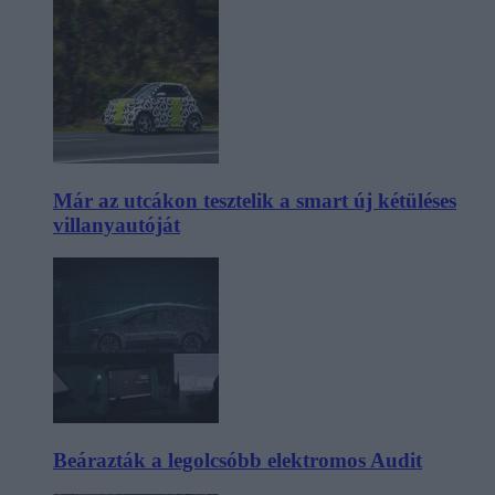
Már az utcákon tesztelik a smart új kétüléses
villanyautóját
Beárazták a legolcsóbb elektromos Audit