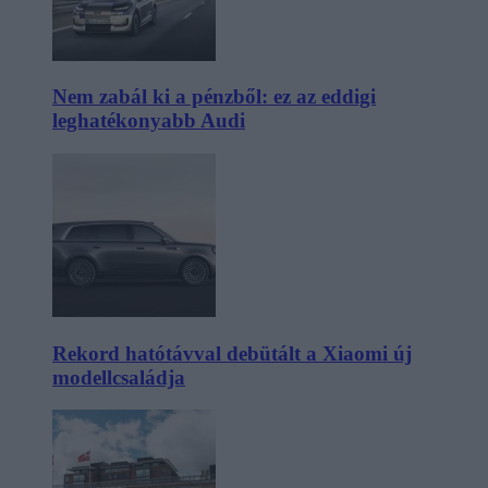
Nem zabál ki a pénzből: ez az eddigi
leghatékonyabb Audi
Rekord hatótávval debütált a Xiaomi új
modellcsaládja