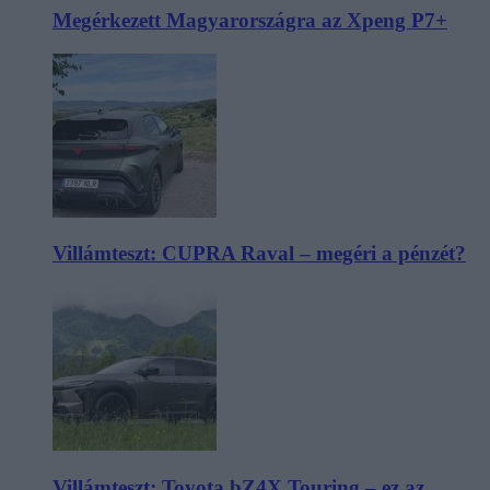
Megérkezett Magyarországra az Xpeng P7+
Villámteszt: CUPRA Raval – megéri a pénzét?
Villámteszt: Toyota bZ4X Touring – ez az,