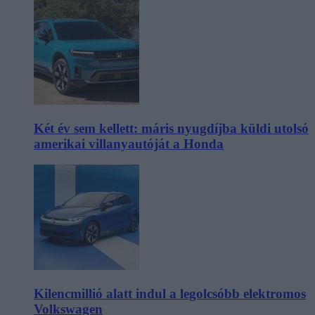
Két év sem kellett: máris nyugdíjba küldi utolsó
amerikai villanyautóját a Honda
Kilencmillió alatt indul a legolcsóbb elektromos
Volkswagen