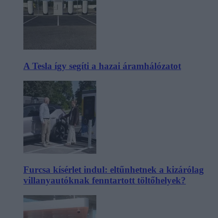
A Tesla így segíti a hazai áramhálózatot
Furcsa kísérlet indul: eltűnhetnek a kizárólag
villanyautóknak fenntartott töltőhelyek?