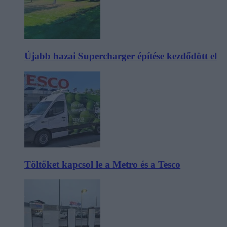
Újabb hazai Supercharger építése kezdődött el
Töltőket kapcsol le a Metro és a Tesco