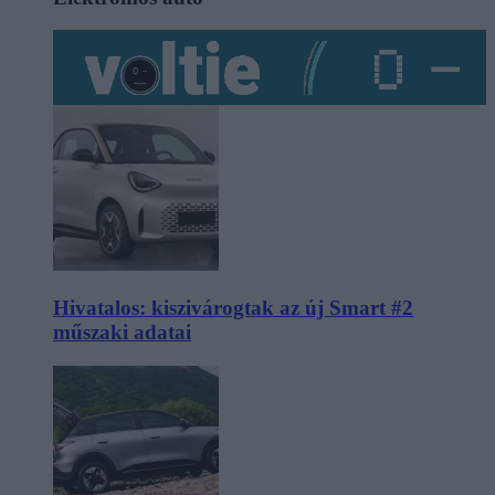
Hivatalos: kiszivárogtak az új Smart #2
műszaki adatai