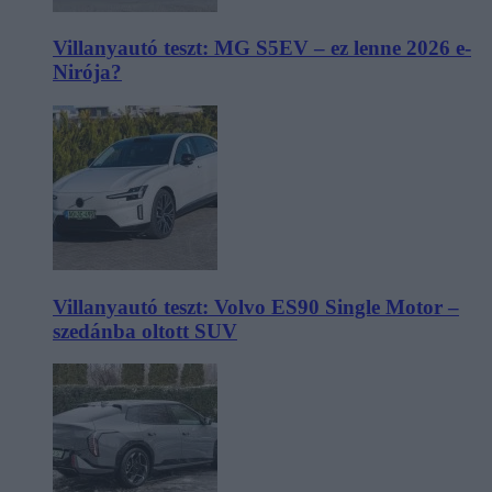
Villanyautó teszt: MG S5EV – ez lenne 2026 e-
Nirója?
Villanyautó teszt: Volvo ES90 Single Motor –
szedánba oltott SUV