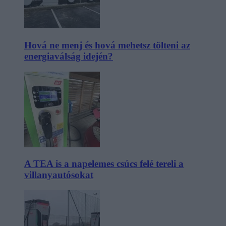
Hová ne menj és hová mehetsz tölteni az
energiaválság idején?
A TEA is a napelemes csúcs felé tereli a
villanyautósokat