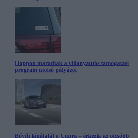
Hoppon maradtak a villanyautós támogatási
program utolsó pályázói
Bővíti kínálatát a Cupra – érkezik az olcsóbb