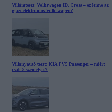
Villámteszt: Volkswagen ID. Cross – ez lenne az
igazi elektromos Volkswagen?
Villanyautó teszt: KIA PV5 Passenger – miért
csak 5 személyes?