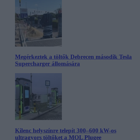
Megérkeztek a töltők Debrecen második Tesla
Supercharger állomására
Kilenc helyszínre telepít 300–600 kW-os
ultragyors töltőket a MOL Plugee