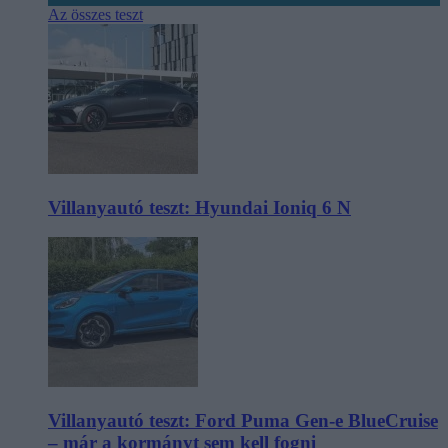
Az összes teszt
Villanyautó teszt: Hyundai Ioniq 6 N
Villanyautó teszt: Ford Puma Gen-e BlueCruise
– már a kormányt sem kell fogni