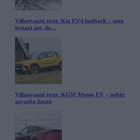
Villanyautó teszt: Kia EV4 fastback – nem
instant get, de…
Villanyautó teszt: KGM Musso EV – nehéz
zavarba hozni