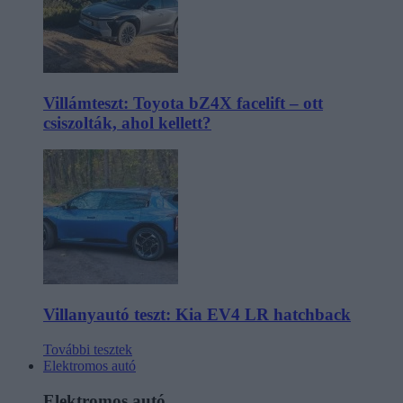
Villámteszt: Toyota bZ4X facelift – ott
csiszolták, ahol kellett?
Villanyautó teszt: Kia EV4 LR hatchback
További tesztek
Elektromos autó
Elektromos autó