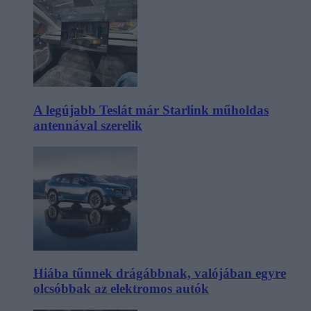
A legújabb Teslát már Starlink műholdas
antennával szerelik
Hiába tűnnek drágábbnak, valójában egyre
olcsóbbak az elektromos autók