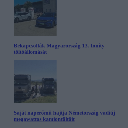
Bekapcsolták Magyarország 13. Ionity
töltőállomását
Saját naperőmű hajtja Németország vadiúj
megawattos kamiontöltőit