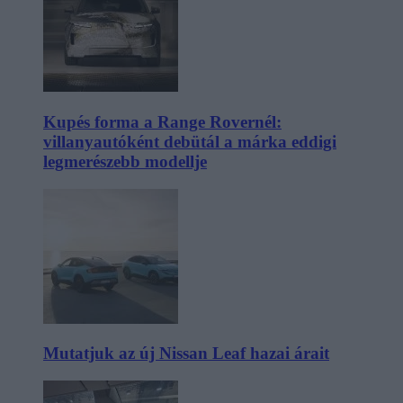
Kupés forma a Range Rovernél:
villanyautóként debütál a márka eddigi
legmerészebb modellje
Mutatjuk az új Nissan Leaf hazai árait