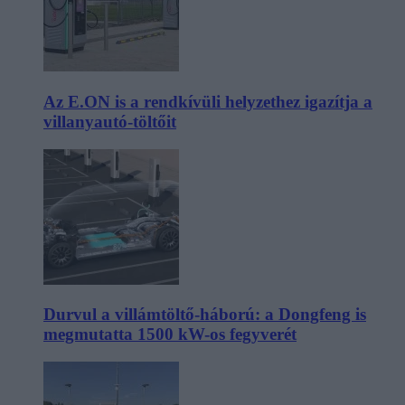
Az E.ON is a rendkívüli helyzethez igazítja a
villanyautó-töltőit
Durvul a villámtöltő-háború: a Dongfeng is
megmutatta 1500 kW-os fegyverét