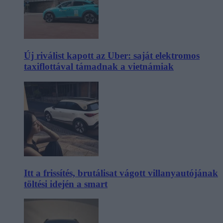
Új riválist kapott az Uber: saját elektromos
taxiflottával támadnak a vietnámiak
Itt a frissítés, brutálisat vágott villanyautójának
töltési idején a smart