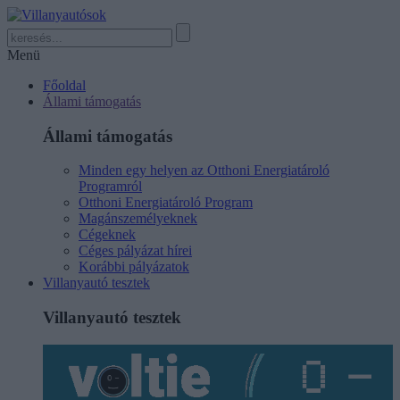
Menü
Főoldal
Állami támogatás
Állami támogatás
Minden egy helyen az Otthoni Energiatároló
Programról
Otthoni Energiatároló Program
Magánszemélyeknek
Cégeknek
Céges pályázat hírei
Korábbi pályázatok
Villanyautó tesztek
Villanyautó tesztek