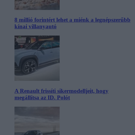
8 millió forintért lehet a miénk a legnépszerűbb
kínai villanyautó
A Renault frissíti sikermodelljeit, hogy
megállítsa az ID. Polót