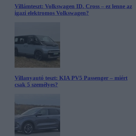
Villámteszt: Volkswagen ID. Cross – ez lenne az
igazi elektromos Volkswagen?
Villanyautó teszt: KIA PV5 Passenger – miért
csak 5 személyes?