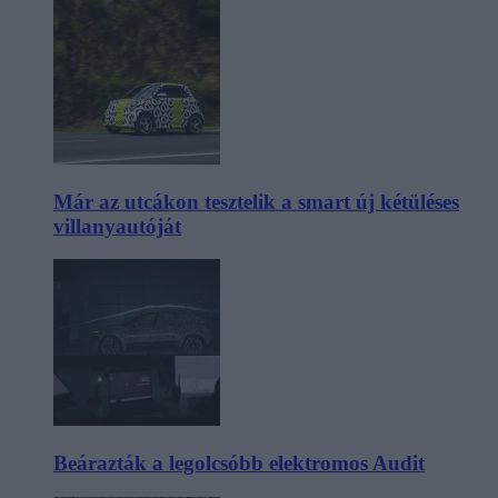
Már az utcákon tesztelik a smart új kétüléses
villanyautóját
Beárazták a legolcsóbb elektromos Audit