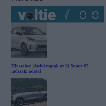
Hivatalos: kiszivárogtak az új Smart #2
műszaki adatai