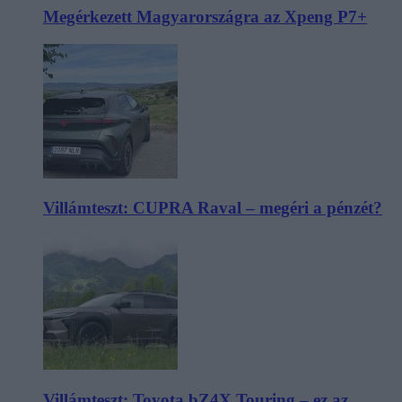
Megérkezett Magyarországra az Xpeng P7+
Villámteszt: CUPRA Raval – megéri a pénzét?
Villámteszt: Toyota bZ4X Touring – ez az,