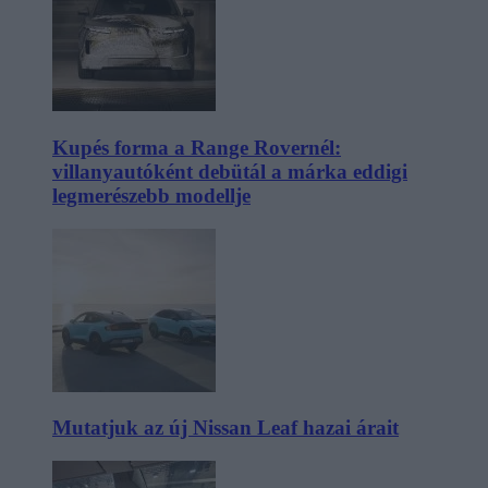
Kupés forma a Range Rovernél:
villanyautóként debütál a márka eddigi
legmerészebb modellje
Mutatjuk az új Nissan Leaf hazai árait