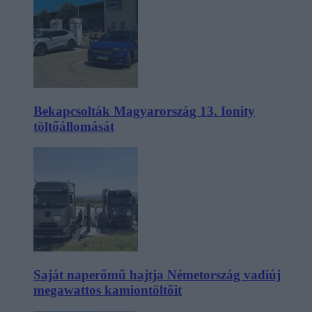
Bekapcsolták Magyarország 13. Ionity
töltőállomását
Saját naperőmű hajtja Németország vadiúj
megawattos kamiontöltőit