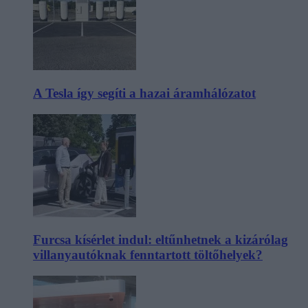
A Tesla így segíti a hazai áramhálózatot
Furcsa kísérlet indul: eltűnhetnek a kizárólag
villanyautóknak fenntartott töltőhelyek?