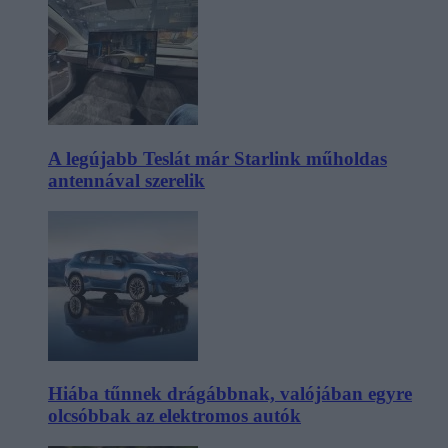
A legújabb Teslát már Starlink műholdas
antennával szerelik
Hiába tűnnek drágábbnak, valójában egyre
olcsóbbak az elektromos autók