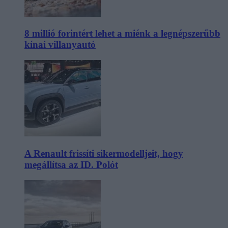
8 millió forintért lehet a miénk a legnépszerűbb
kínai villanyautó
A Renault frissíti sikermodelljeit, hogy
megállítsa az ID. Polót