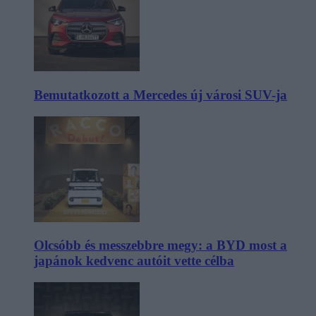
Bemutatkozott a Mercedes új városi SUV-ja
Olcsóbb és messzebbre megy: a BYD most a
japánok kedvenc autóit vette célba