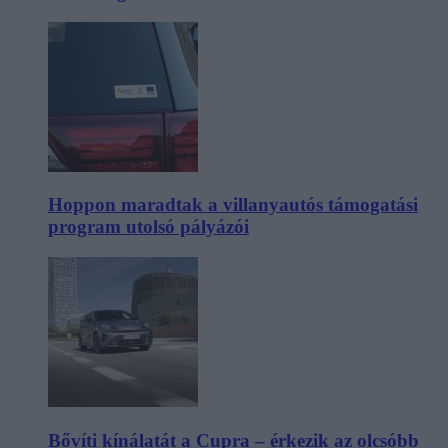
Hoppon maradtak a villanyautós támogatási
program utolsó pályázói
Bővíti kínálatát a Cupra – érkezik az olcsóbb