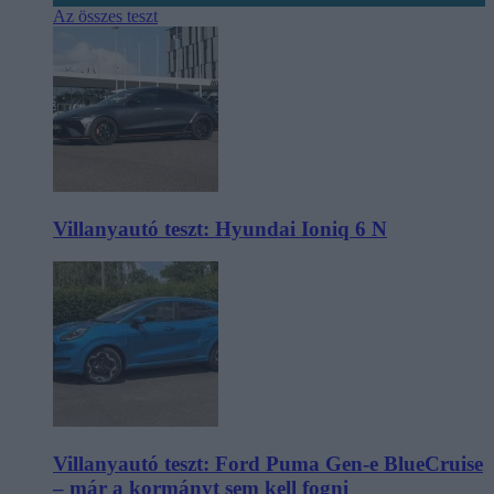
Az összes teszt
Villanyautó teszt: Hyundai Ioniq 6 N
Villanyautó teszt: Ford Puma Gen-e BlueCruise
– már a kormányt sem kell fogni