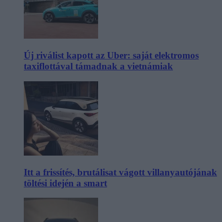
Új riválist kapott az Uber: saját elektromos
taxiflottával támadnak a vietnámiak
Itt a frissítés, brutálisat vágott villanyautójának
töltési idején a smart