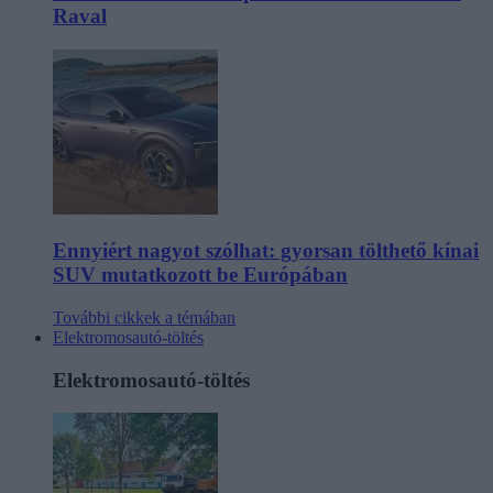
Raval
Ennyiért nagyot szólhat: gyorsan tölthető kínai
SUV mutatkozott be Európában
További cikkek a témában
Elektromosautó-töltés
Elektromosautó-töltés