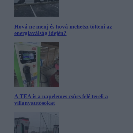
Hová ne menj és hová mehetsz tölteni az
energiaválság idején?
A TEA is a napelemes csúcs felé tereli a
villanyautósokat