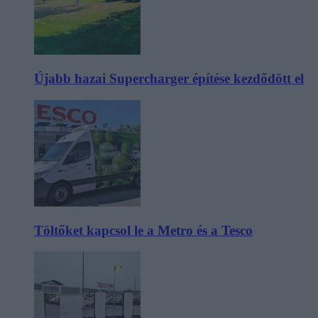
Újabb hazai Supercharger építése kezdődött el
Töltőket kapcsol le a Metro és a Tesco