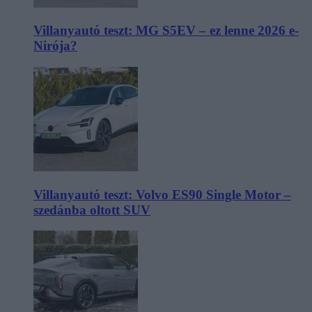
Villanyautó teszt: MG S5EV – ez lenne 2026 e-
Nirója?
Villanyautó teszt: Volvo ES90 Single Motor –
szedánba oltott SUV