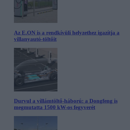
Az E.ON is a rendkívüli helyzethez igazítja a
villanyautó-töltőit
Durvul a villámtöltő-háború: a Dongfeng is
megmutatta 1500 kW-os fegyverét