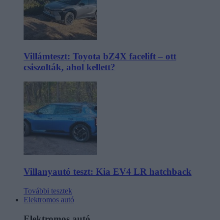
Villámteszt: Toyota bZ4X facelift – ott
csiszolták, ahol kellett?
Villanyautó teszt: Kia EV4 LR hatchback
További tesztek
Elektromos autó
Elektromos autó