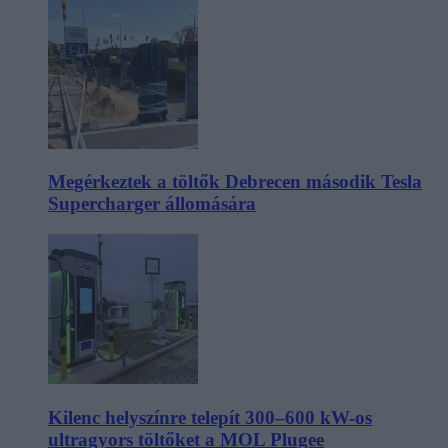
Megérkeztek a töltők Debrecen második Tesla
Supercharger állomására
Kilenc helyszínre telepít 300–600 kW-os
ultragyors töltőket a MOL Plugee