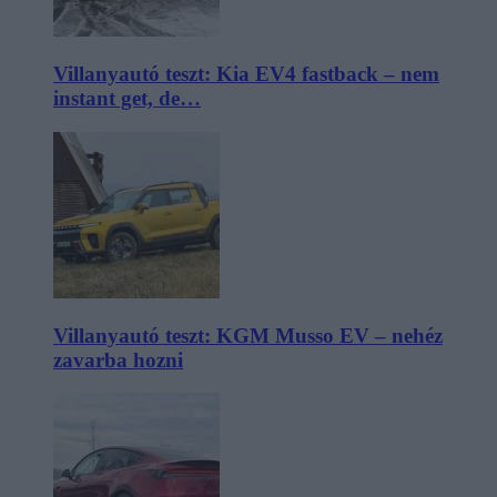
Villanyautó teszt: Kia EV4 fastback – nem
instant get, de…
Villanyautó teszt: KGM Musso EV – nehéz
zavarba hozni