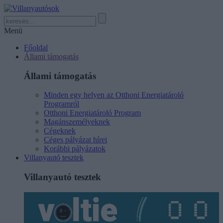
Menü
Főoldal
Állami támogatás
Állami támogatás
Minden egy helyen az Otthoni Energiatároló
Programról
Otthoni Energiatároló Program
Magánszemélyeknek
Cégeknek
Céges pályázat hírei
Korábbi pályázatok
Villanyautó tesztek
Villanyautó tesztek