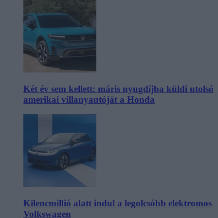
Két év sem kellett: máris nyugdíjba küldi utolsó
amerikai villanyautóját a Honda
Kilencmillió alatt indul a legolcsóbb elektromos
Volkswagen