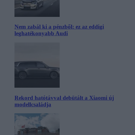
Nem zabál ki a pénzből: ez az eddigi
leghatékonyabb Audi
Rekord hatótávval debütált a Xiaomi új
modellcsaládja