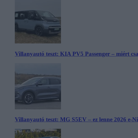
Villanyautó teszt: KIA PV5 Passenger – miért cs
Villanyautó teszt: MG S5EV – ez lenne 2026 e-N