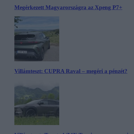
Megérkezett Magyarországra az Xpeng P7+
Villámteszt: CUPRA Raval – megéri a pénzét?