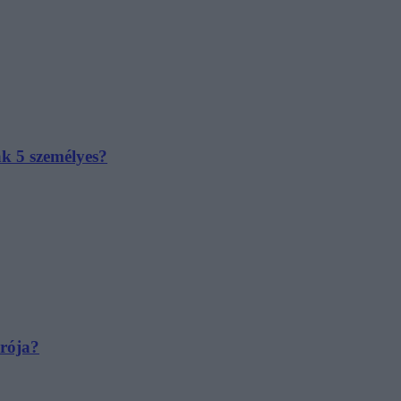
ak 5 személyes?
irója?