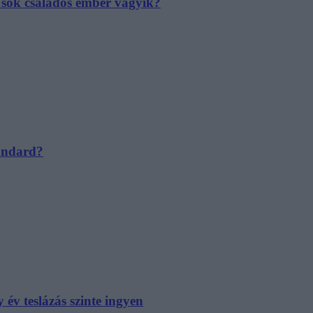
e sok családos ember vágyik?
tandard?
év teslázás szinte ingyen