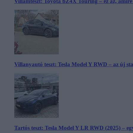
Villámteszt: Toyota bZ4X Touring – ez az, amir
Villanyautó teszt: Tesla Model Y RWD – az új s
Tartós teszt: Tesla Model Y LR RWD (2025) – egy 