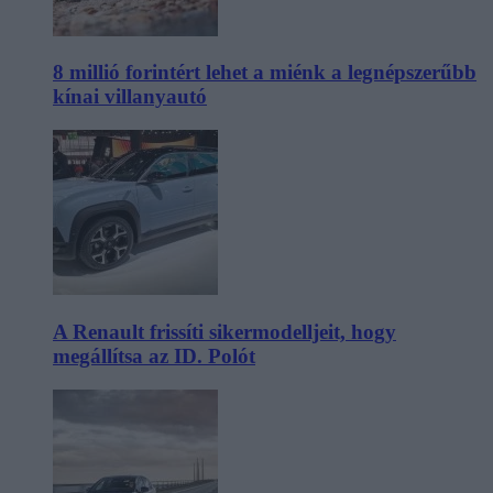
8 millió forintért lehet a miénk a legnépszerűbb
kínai villanyautó
A Renault frissíti sikermodelljeit, hogy
megállítsa az ID. Polót