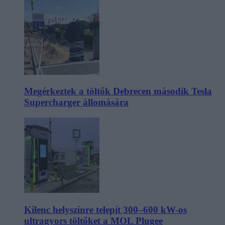
Megérkeztek a töltők Debrecen második Tesla
Supercharger állomására
Kilenc helyszínre telepít 300–600 kW-os
ultragyors töltőket a MOL Plugee