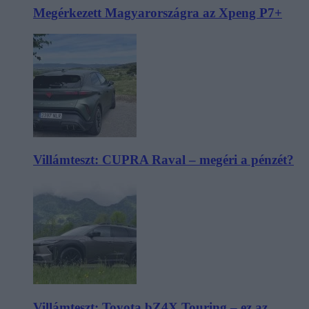
Megérkezett Magyarországra az Xpeng P7+
Villámteszt: CUPRA Raval – megéri a pénzét?
Villámteszt: Toyota bZ4X Touring – ez az,