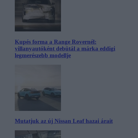
Kupés forma a Range Rovernél:
villanyautóként debütál a márka eddigi
legmerészebb modellje
Mutatjuk az új Nissan Leaf hazai árait