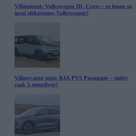
Villámteszt: Volkswagen ID. Cross – ez lenne az
igazi elektromos Volkswagen?
Villanyautó teszt: KIA PV5 Passenger – miért
csak 5 személyes?