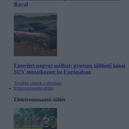
Raval
Ennyiért nagyot szólhat: gyorsan tölthető kínai
SUV mutatkozott be Európában
További cikkek a témában
Elektromosautó-töltés
Elektromosautó-töltés