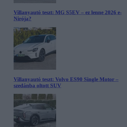
Villanyautó teszt: MG S5EV – ez lenne 2026 e-
Nirója?
Villanyautó teszt: Volvo ES90 Single Motor –
szedánba oltott SUV