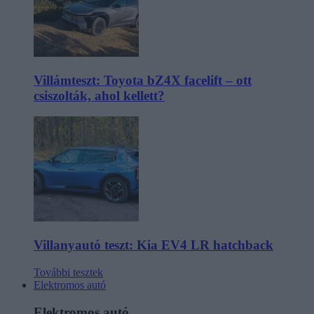
Villámteszt: Toyota bZ4X facelift – ott
csiszolták, ahol kellett?
Villanyautó teszt: Kia EV4 LR hatchback
További tesztek
Elektromos autó
Elektromos autó