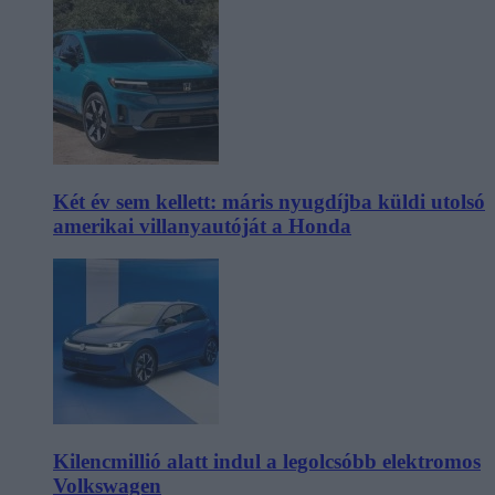
Két év sem kellett: máris nyugdíjba küldi utolsó
amerikai villanyautóját a Honda
Kilencmillió alatt indul a legolcsóbb elektromos
Volkswagen