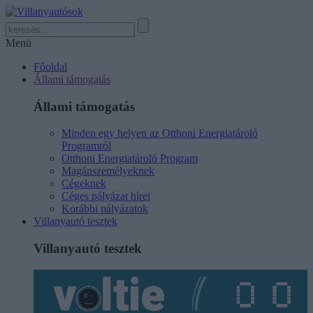
Menü
Főoldal
Állami támogatás
Állami támogatás
Minden egy helyen az Otthoni Energiatároló
Programról
Otthoni Energiatároló Program
Magánszemélyeknek
Cégeknek
Céges pályázat hírei
Korábbi pályázatok
Villanyautó tesztek
Villanyautó tesztek