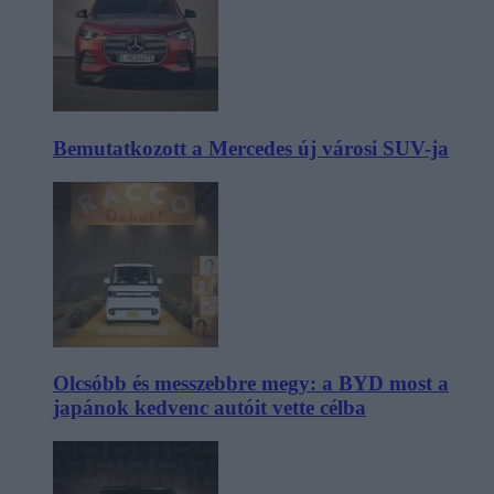
Bemutatkozott a Mercedes új városi SUV-ja
Olcsóbb és messzebbre megy: a BYD most a
japánok kedvenc autóit vette célba