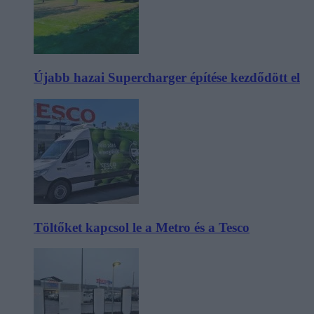
Újabb hazai Supercharger építése kezdődött el
Töltőket kapcsol le a Metro és a Tesco