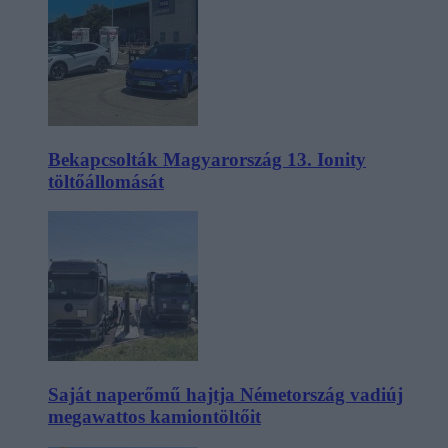
Bekapcsolták Magyarország 13. Ionity
töltőállomását
Saját naperőmű hajtja Németország vadiúj
megawattos kamiontöltőit