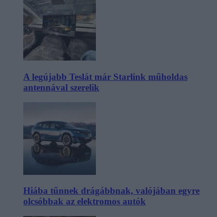
A legújabb Teslát már Starlink műholdas
antennával szerelik
Hiába tűnnek drágábbnak, valójában egyre
olcsóbbak az elektromos autók