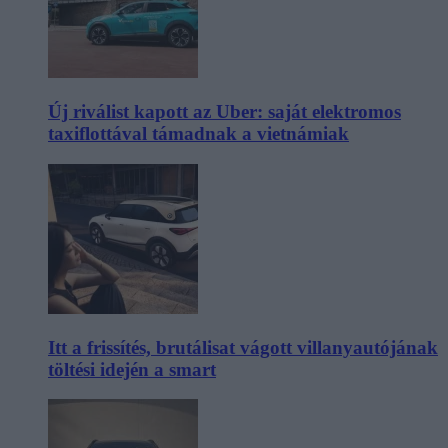
Új riválist kapott az Uber: saját elektromos
taxiflottával támadnak a vietnámiak
Itt a frissítés, brutálisat vágott villanyautójának
töltési idején a smart