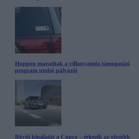
Hoppon maradtak a villanyautós támogatási
program utolsó pályázói
Bővíti kínálatát a Cupra – érkezik az olcsóbb