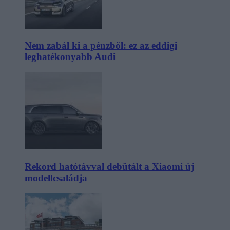
Nem zabál ki a pénzből: ez az eddigi
leghatékonyabb Audi
Rekord hatótávval debütált a Xiaomi új
modellcsaládja