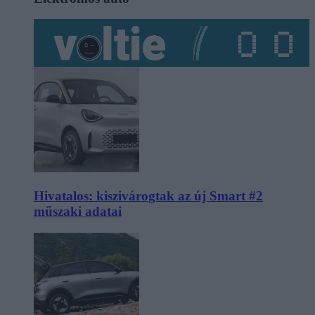
Hivatalos: kiszivárogtak az új Smart #2
műszaki adatai