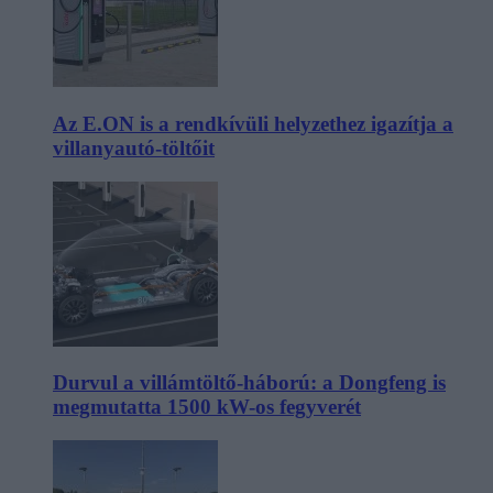
Az E.ON is a rendkívüli helyzethez igazítja a
villanyautó-töltőit
Durvul a villámtöltő-háború: a Dongfeng is
megmutatta 1500 kW-os fegyverét