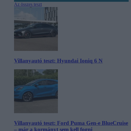
Az összes teszt
Villanyautó teszt: Hyundai Ioniq 6 N
Villanyautó teszt: Ford Puma Gen-e BlueCruise
– már a kormányt sem kell fogni