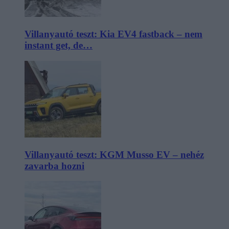
Villanyautó teszt: Kia EV4 fastback – nem
instant get, de…
Villanyautó teszt: KGM Musso EV – nehéz
zavarba hozni