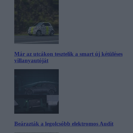
Már az utcákon tesztelik a smart új kétüléses
villanyautóját
Beárazták a legolcsóbb elektromos Audit