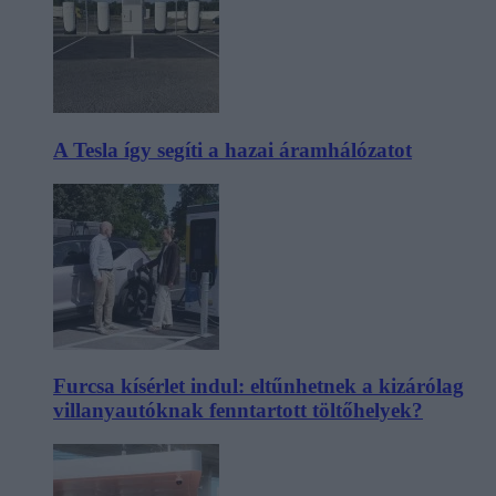
A Tesla így segíti a hazai áramhálózatot
Furcsa kísérlet indul: eltűnhetnek a kizárólag
villanyautóknak fenntartott töltőhelyek?