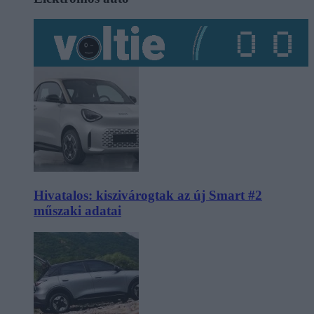
Hivatalos: kiszivárogtak az új Smart #2
műszaki adatai