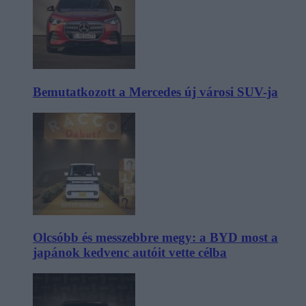
Bemutatkozott a Mercedes új városi SUV-ja
Olcsóbb és messzebbre megy: a BYD most a
japánok kedvenc autóit vette célba