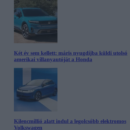
Két év sem kellett: máris nyugdíjba küldi utolsó
amerikai villanyautóját a Honda
Kilencmillió alatt indul a legolcsóbb elektromos
Volkswagen