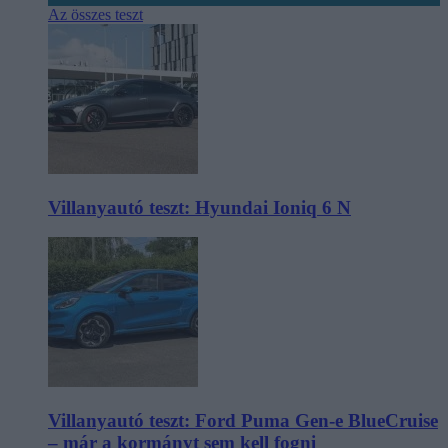
Az összes teszt
Villanyautó teszt: Hyundai Ioniq 6 N
Villanyautó teszt: Ford Puma Gen-e BlueCruise
– már a kormányt sem kell fogni