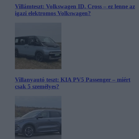
Villámteszt: Volkswagen ID. Cross – ez lenne az
igazi elektromos Volkswagen?
Villanyautó teszt: KIA PV5 Passenger – miért
csak 5 személyes?