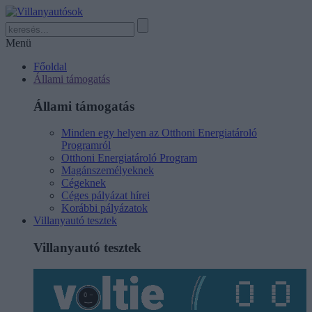
Menü
Főoldal
Állami támogatás
Állami támogatás
Minden egy helyen az Otthoni Energiatároló
Programról
Otthoni Energiatároló Program
Magánszemélyeknek
Cégeknek
Céges pályázat hírei
Korábbi pályázatok
Villanyautó tesztek
Villanyautó tesztek