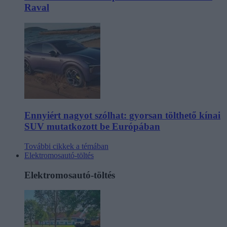
Raval
Ennyiért nagyot szólhat: gyorsan tölthető kínai
SUV mutatkozott be Európában
További cikkek a témában
Elektromosautó-töltés
Elektromosautó-töltés