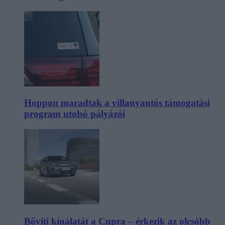
Hoppon maradtak a villanyautós támogatási
program utolsó pályázói
Bővíti kínálatát a Cupra – érkezik az olcsóbb