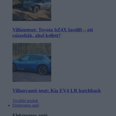
Villámteszt: Toyota bZ4X facelift – ott
csiszolták, ahol kellett?
Villanyautó teszt: Kia EV4 LR hatchback
További tesztek
Elektromos autó
Elektromos autó