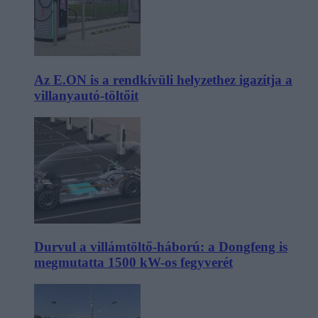
Az E.ON is a rendkívüli helyzethez igazítja a
villanyautó-töltőit
Durvul a villámtöltő-háború: a Dongfeng is
megmutatta 1500 kW-os fegyverét