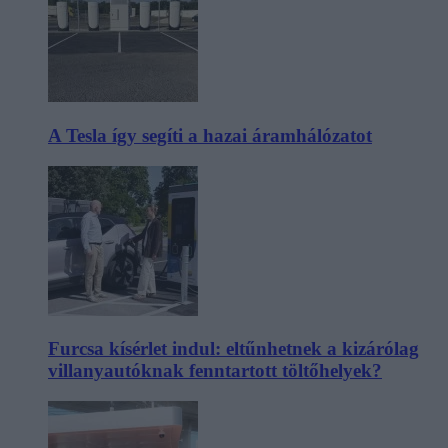
A Tesla így segíti a hazai áramhálózatot
Furcsa kísérlet indul: eltűnhetnek a kizárólag
villanyautóknak fenntartott töltőhelyek?