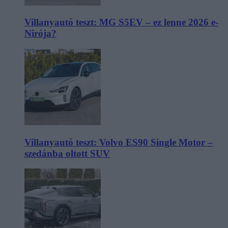
Villanyautó teszt: MG S5EV – ez lenne 2026 e-
Nirója?
Villanyautó teszt: Volvo ES90 Single Motor –
szedánba oltott SUV