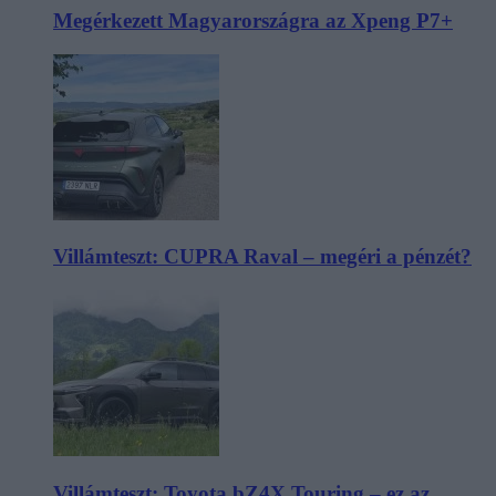
Megérkezett Magyarországra az Xpeng P7+
Villámteszt: CUPRA Raval – megéri a pénzét?
Villámteszt: Toyota bZ4X Touring – ez az,