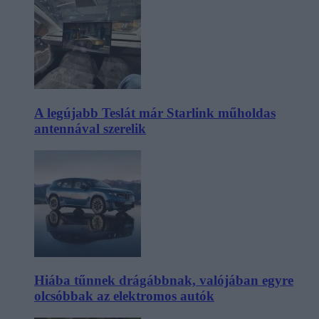
A legújabb Teslát már Starlink műholdas
antennával szerelik
Hiába tűnnek drágábbnak, valójában egyre
olcsóbbak az elektromos autók