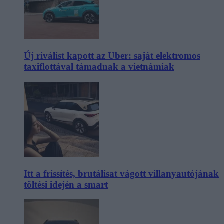
Új riválist kapott az Uber: saját elektromos
taxiflottával támadnak a vietnámiak
Itt a frissítés, brutálisat vágott villanyautójának
töltési idején a smart