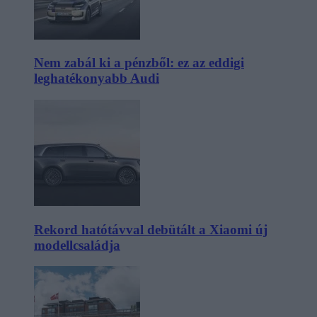
Nem zabál ki a pénzből: ez az eddigi
leghatékonyabb Audi
Rekord hatótávval debütált a Xiaomi új
modellcsaládja