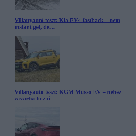
Villanyautó teszt: Kia EV4 fastback – nem
instant get, de…
Villanyautó teszt: KGM Musso EV – nehéz
zavarba hozni