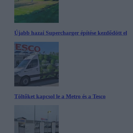
Újabb hazai Supercharger építése kezdődött el
Töltőket kapcsol le a Metro és a Tesco