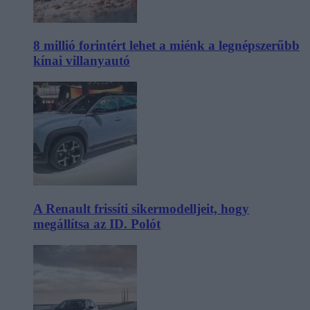
8 millió forintért lehet a miénk a legnépszerűbb
kínai villanyautó
A Renault frissíti sikermodelljeit, hogy
megállítsa az ID. Polót