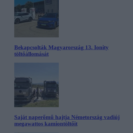
Bekapcsolták Magyarország 13. Ionity
töltőállomását
Saját naperőmű hajtja Németország vadiúj
megawattos kamiontöltőit