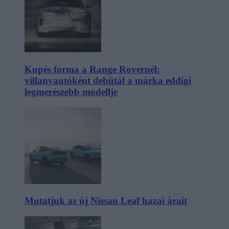
Kupés forma a Range Rovernél:
villanyautóként debütál a márka eddigi
legmerészebb modellje
Mutatjuk az új Nissan Leaf hazai árait