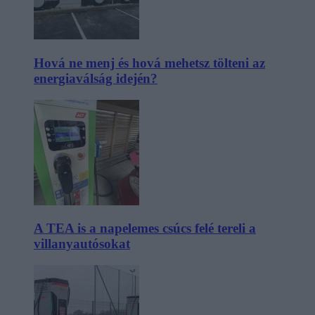
Hová ne menj és hová mehetsz tölteni az
energiaválság idején?
A TEA is a napelemes csúcs felé tereli a
villanyautósokat