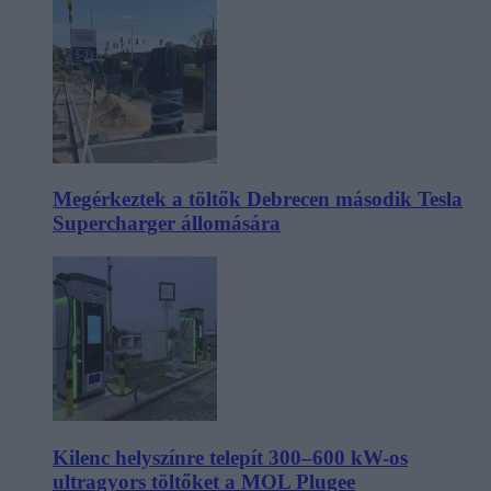
Megérkeztek a töltők Debrecen második Tesla
Supercharger állomására
Kilenc helyszínre telepít 300–600 kW-os
ultragyors töltőket a MOL Plugee