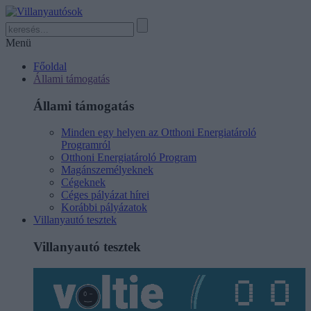
Menü
Főoldal
Állami támogatás
Állami támogatás
Minden egy helyen az Otthoni Energiatároló
Programról
Otthoni Energiatároló Program
Magánszemélyeknek
Cégeknek
Céges pályázat hírei
Korábbi pályázatok
Villanyautó tesztek
Villanyautó tesztek