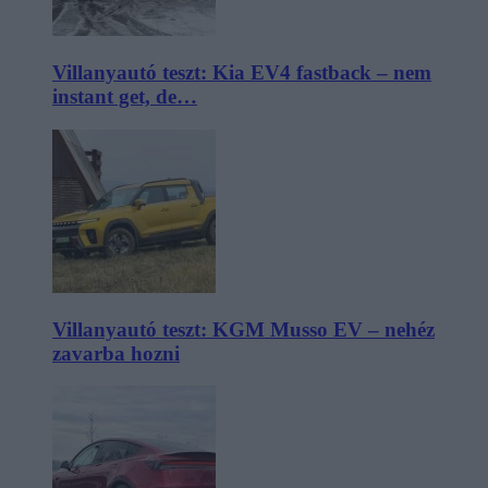
Villanyautó teszt: Kia EV4 fastback – nem
instant get, de…
Villanyautó teszt: KGM Musso EV – nehéz
zavarba hozni