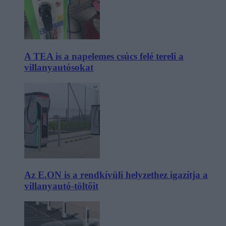
A TEA is a napelemes csúcs felé tereli a
villanyautósokat
Az E.ON is a rendkívüli helyzethez igazítja a
villanyautó-töltőit