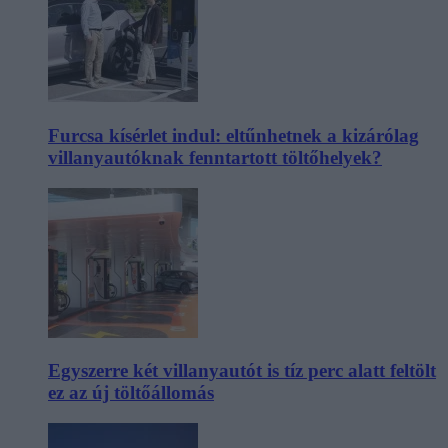
Furcsa kísérlet indul: eltűnhetnek a kizárólag
villanyautóknak fenntartott töltőhelyek?
Egyszerre két villanyautót is tíz perc alatt feltölt
ez az új töltőállomás