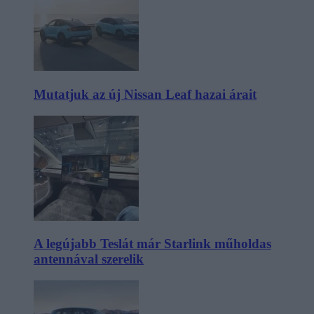
Mutatjuk az új Nissan Leaf hazai árait
A legújabb Teslát már Starlink műholdas
antennával szerelik