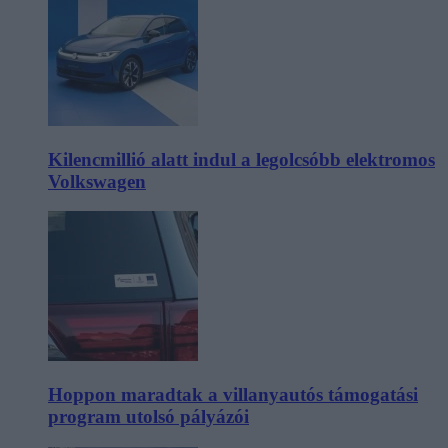
Kilencmillió alatt indul a legolcsóbb elektromos
Volkswagen
Hoppon maradtak a villanyautós támogatási
program utolsó pályázói