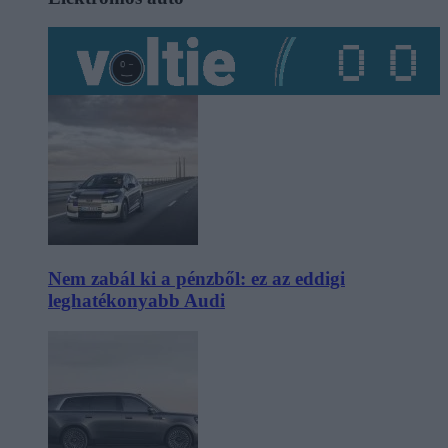
Nem zabál ki a pénzből: ez az eddigi
leghatékonyabb Audi