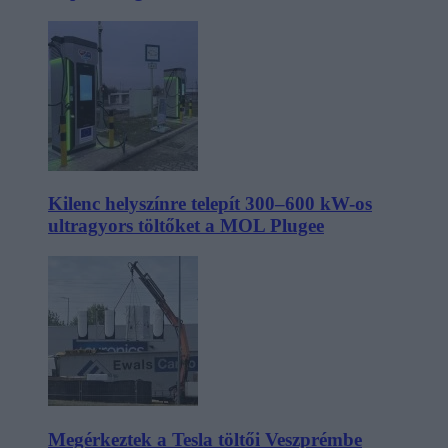
Kilenc helyszínre telepít 300–600 kW-os
ultragyors töltőket a MOL Plugee
Megérkeztek a Tesla töltői Veszprémbe