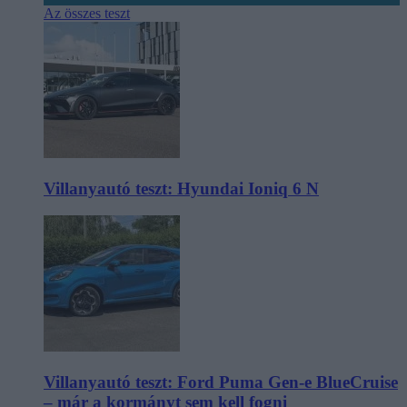
Az összes teszt
Villanyautó teszt: Hyundai Ioniq 6 N
Villanyautó teszt: Ford Puma Gen-e BlueCruise
– már a kormányt sem kell fogni