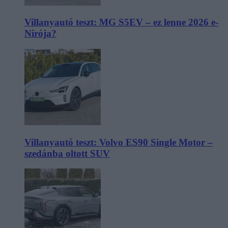
Villanyautó teszt: MG S5EV – ez lenne 2026 e-
Nirója?
Villanyautó teszt: Volvo ES90 Single Motor –
szedánba oltott SUV