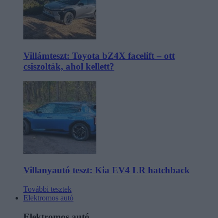
Villámteszt: Toyota bZ4X facelift – ott
csiszolták, ahol kellett?
Villanyautó teszt: Kia EV4 LR hatchback
További tesztek
Elektromos autó
Elektromos autó