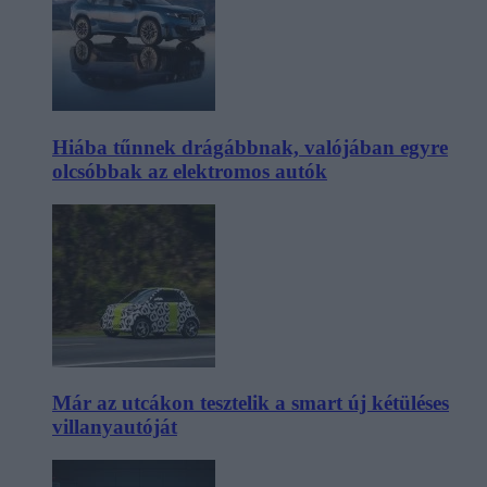
Hiába tűnnek drágábbnak, valójában egyre
olcsóbbak az elektromos autók
Már az utcákon tesztelik a smart új kétüléses
villanyautóját