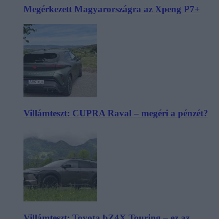
Megérkezett Magyarországra az Xpeng P7+
Villámteszt: CUPRA Raval – megéri a pénzét?
Villámteszt: Toyota bZ4X Touring – ez az,