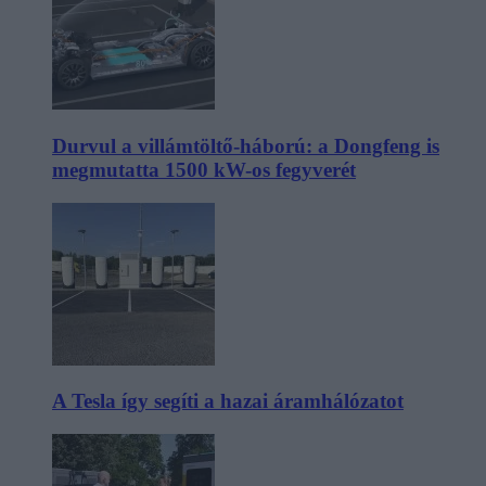
Durvul a villámtöltő-háború: a Dongfeng is
megmutatta 1500 kW-os fegyverét
A Tesla így segíti a hazai áramhálózatot