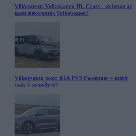
Villámteszt: Volkswagen ID. Cross – ez lenne az
igazi elektromos Volkswagen?
Villanyautó teszt: KIA PV5 Passenger – miért
csak 5 személyes?