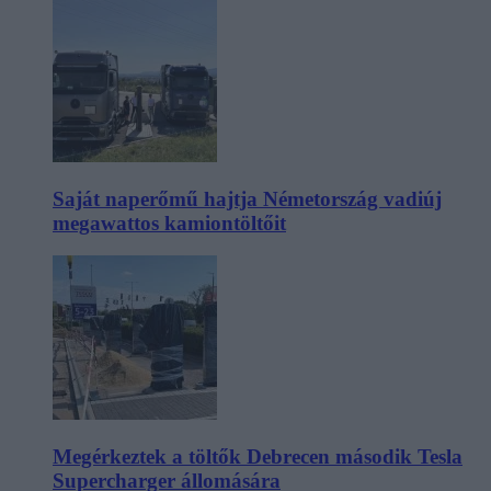
Saját naperőmű hajtja Németország vadiúj
megawattos kamiontöltőit
Megérkeztek a töltők Debrecen második Tesla
Supercharger állomására