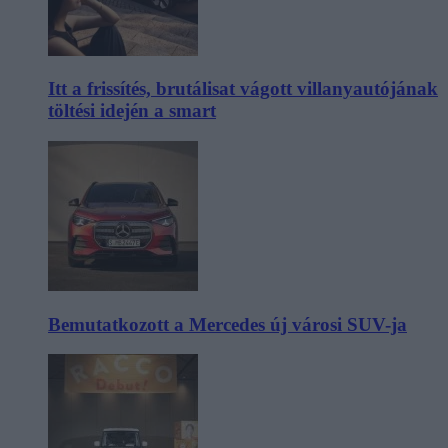
Itt a frissítés, brutálisat vágott villanyautójának
töltési idején a smart
Bemutatkozott a Mercedes új városi SUV-ja