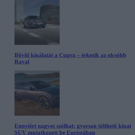
Bővíti kínálatát a Cupra – érkezik az olcsóbb
Raval
Ennyiért nagyot szólhat: gyorsan tölthető kínai
SUV mutatkozott be Európában