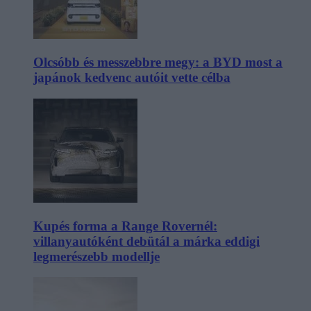
Olcsóbb és messzebbre megy: a BYD most a
japánok kedvenc autóit vette célba
Kupés forma a Range Rovernél:
villanyautóként debütál a márka eddigi
legmerészebb modellje