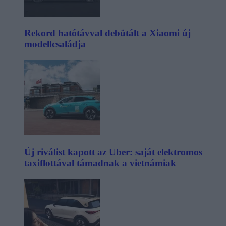
Rekord hatótávval debütált a Xiaomi új
modellcsaládja
Új riválist kapott az Uber: saját elektromos
taxiflottával támadnak a vietnámiak