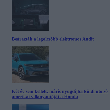
Beárazták a legolcsóbb elektromos Audit
Két év sem kellett: máris nyugdíjba küldi utolsó
amerikai villanyautóját a Honda