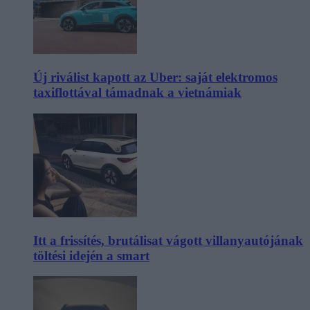
Új riválist kapott az Uber: saját elektromos
taxiflottával támadnak a vietnámiak
Itt a frissítés, brutálisat vágott villanyautójának
töltési idején a smart