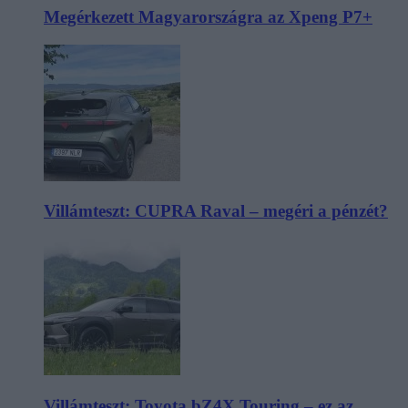
Megérkezett Magyarországra az Xpeng P7+
Villámteszt: CUPRA Raval – megéri a pénzét?
Villámteszt: Toyota bZ4X Touring – ez az,