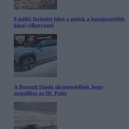
8 millió forintért lehet a miénk a legnépszerűbb
kínai villanyautó
A Renault frissíti sikermodelljeit, hogy
megállítsa az ID. Polót