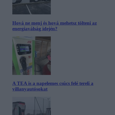
Hová ne menj és hová mehetsz tölteni az
energiaválság idején?
A TEA is a napelemes csúcs felé tereli a
villanyautósokat