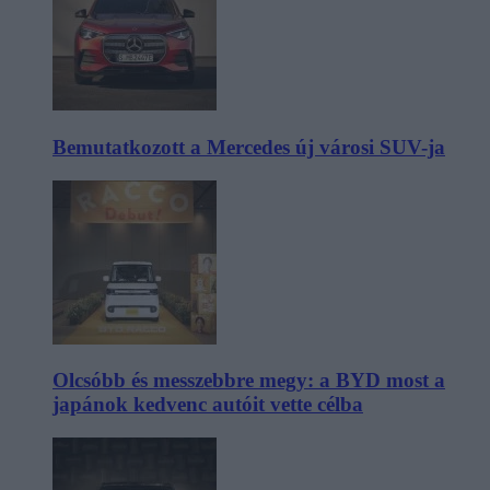
Bemutatkozott a Mercedes új városi SUV-ja
Olcsóbb és messzebbre megy: a BYD most a
japánok kedvenc autóit vette célba