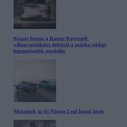
Kupés forma a Range Rovernél:
villanyautóként debütál a márka eddigi
legmerészebb modellje
Mutatjuk az új Nissan Leaf hazai árait