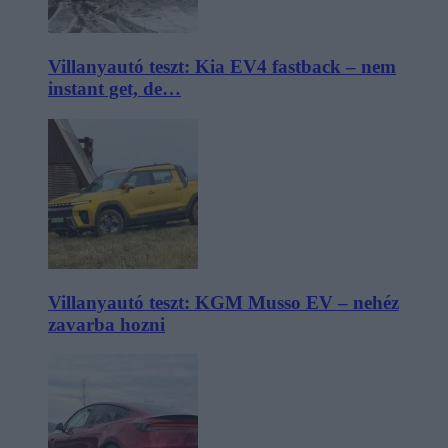
Villanyautó teszt: Kia EV4 fastback – nem
instant get, de…
Villanyautó teszt: KGM Musso EV – nehéz
zavarba hozni