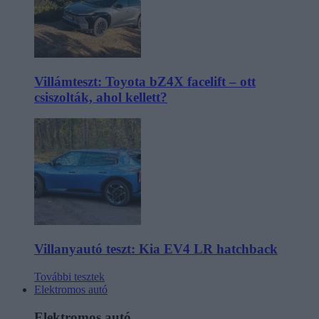
Villámteszt: Toyota bZ4X facelift – ott
csiszolták, ahol kellett?
Villanyautó teszt: Kia EV4 LR hatchback
További tesztek
Elektromos autó
Elektromos autó