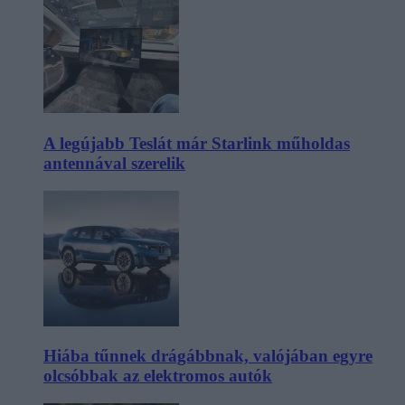
A legújabb Teslát már Starlink műholdas
antennával szerelik
Hiába tűnnek drágábbnak, valójában egyre
olcsóbbak az elektromos autók