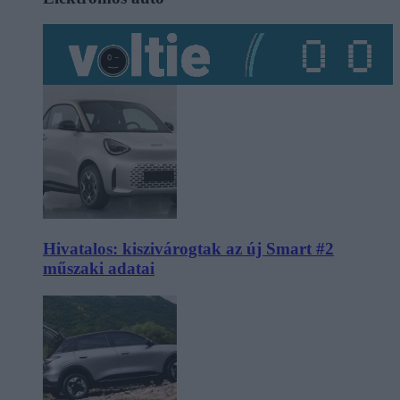
Hivatalos: kiszivárogtak az új Smart #2
műszaki adatai