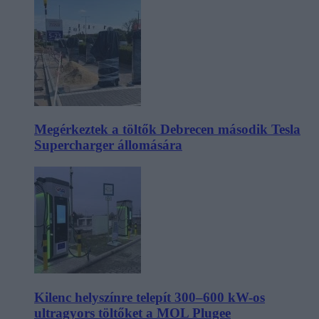
Megérkeztek a töltők Debrecen második Tesla
Supercharger állomására
Kilenc helyszínre telepít 300–600 kW-os
ultragyors töltőket a MOL Plugee