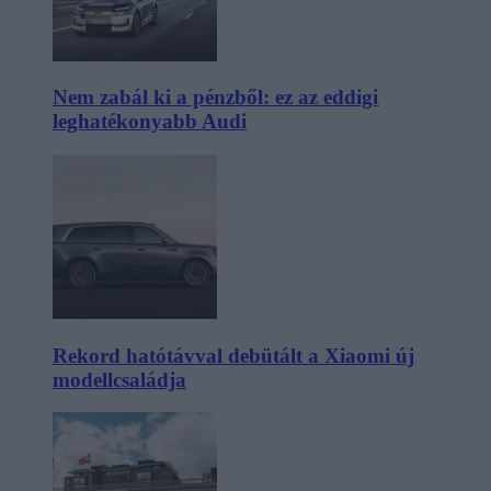
Nem zabál ki a pénzből: ez az eddigi
leghatékonyabb Audi
Rekord hatótávval debütált a Xiaomi új
modellcsaládja