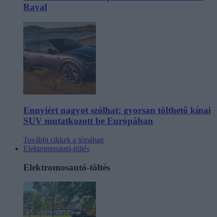
Raval
Ennyiért nagyot szólhat: gyorsan tölthető kínai
SUV mutatkozott be Európában
További cikkek a témában
Elektromosautó-töltés
Elektromosautó-töltés