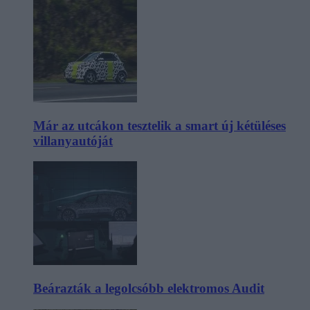
Már az utcákon tesztelik a smart új kétüléses
villanyautóját
Beárazták a legolcsóbb elektromos Audit