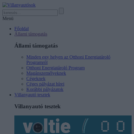
Menü
Főoldal
Állami támogatás
Állami támogatás
Minden egy helyen az Otthoni Energiatároló
Programról
Otthoni Energiatároló Program
Magánszemélyeknek
Cégeknek
Céges pályázat hírei
Korábbi pályázatok
Villanyautó tesztek
Villanyautó tesztek