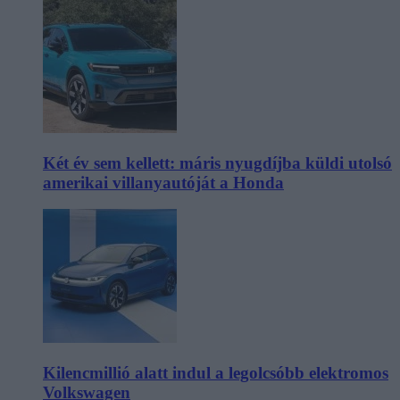
Két év sem kellett: máris nyugdíjba küldi utolsó
amerikai villanyautóját a Honda
Kilencmillió alatt indul a legolcsóbb elektromos
Volkswagen