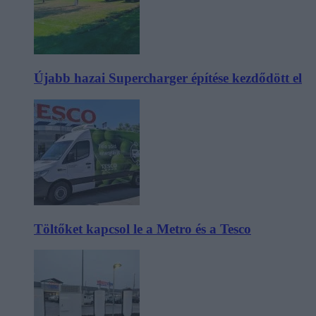
Újabb hazai Supercharger építése kezdődött el
Töltőket kapcsol le a Metro és a Tesco