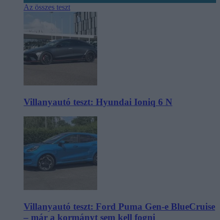
Az összes teszt
Villanyautó teszt: Hyundai Ioniq 6 N
Villanyautó teszt: Ford Puma Gen-e BlueCruise
– már a kormányt sem kell fogni