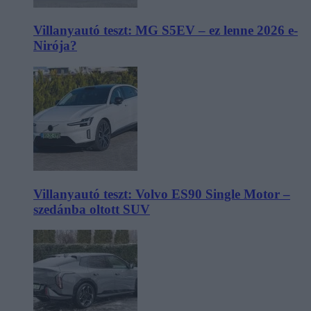
Villanyautó teszt: MG S5EV – ez lenne 2026 e-
Nirója?
Villanyautó teszt: Volvo ES90 Single Motor –
szedánba oltott SUV