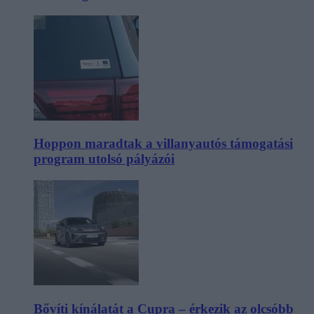
Hoppon maradtak a villanyautós támogatási
program utolsó pályázói
Bővíti kínálatát a Cupra – érkezik az olcsóbb