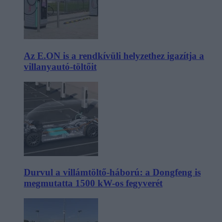
Az E.ON is a rendkívüli helyzethez igazítja a
villanyautó-töltőit
Durvul a villámtöltő-háború: a Dongfeng is
megmutatta 1500 kW-os fegyverét