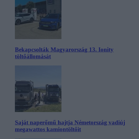
Bekapcsolták Magyarország 13. Ionity
töltőállomását
Saját naperőmű hajtja Németország vadiúj
megawattos kamiontöltőit