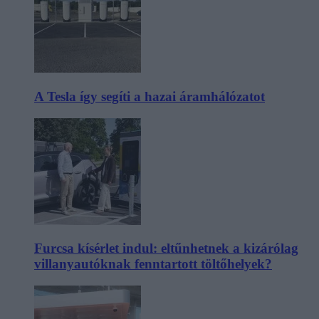
A Tesla így segíti a hazai áramhálózatot
Furcsa kísérlet indul: eltűnhetnek a kizárólag
villanyautóknak fenntartott töltőhelyek?