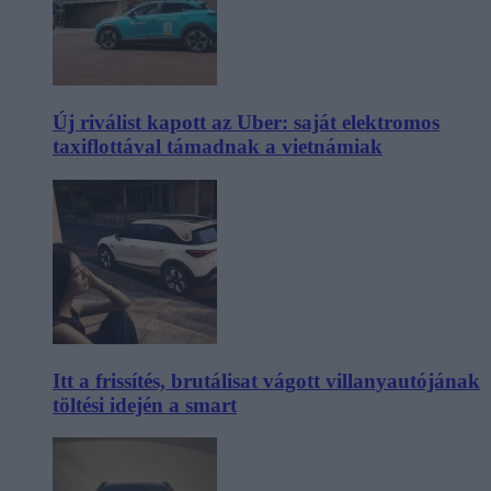
Új riválist kapott az Uber: saját elektromos
taxiflottával támadnak a vietnámiak
Itt a frissítés, brutálisat vágott villanyautójának
töltési idején a smart