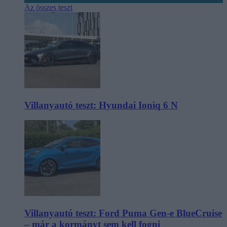
Az összes teszt
Villanyautó teszt: Hyundai Ioniq 6 N
Villanyautó teszt: Ford Puma Gen-e BlueCruise
– már a kormányt sem kell fogni