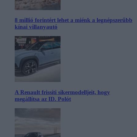
8 millió forintért lehet a miénk a legnépszerűbb
kínai villanyautó
A Renault frissíti sikermodelljeit, hogy
megállítsa az ID. Polót