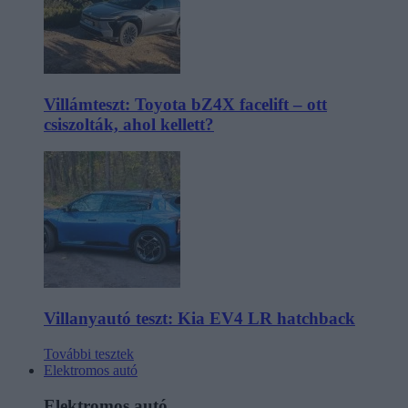
Villámteszt: Toyota bZ4X facelift – ott
csiszolták, ahol kellett?
Villanyautó teszt: Kia EV4 LR hatchback
További tesztek
Elektromos autó
Elektromos autó