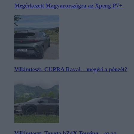
Megérkezett Magyarországra az Xpeng P7+
Villámteszt: CUPRA Raval – megéri a pénzét?
Villámteszt: Toyota bZ4X Touring – ez az,