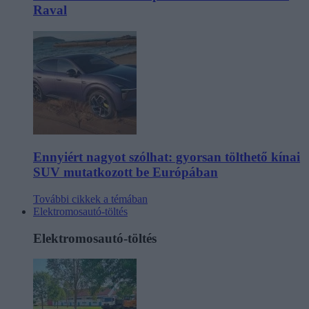
Raval
Ennyiért nagyot szólhat: gyorsan tölthető kínai
SUV mutatkozott be Európában
További cikkek a témában
Elektromosautó-töltés
Elektromosautó-töltés