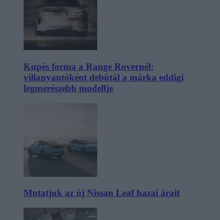
Kupés forma a Range Rovernél:
villanyautóként debütál a márka eddigi
legmerészebb modellje
Mutatjuk az új Nissan Leaf hazai árait