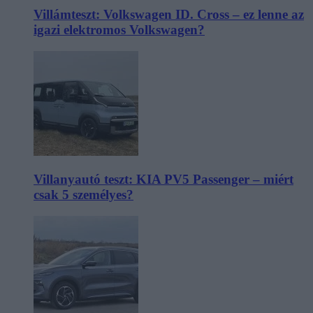
Villámteszt: Volkswagen ID. Cross – ez lenne az
igazi elektromos Volkswagen?
Villanyautó teszt: KIA PV5 Passenger – miért
csak 5 személyes?