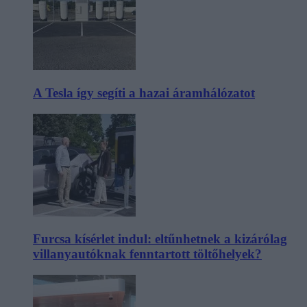
A Tesla így segíti a hazai áramhálózatot
Furcsa kísérlet indul: eltűnhetnek a kizárólag
villanyautóknak fenntartott töltőhelyek?