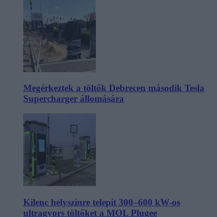
Megérkeztek a töltők Debrecen második Tesla
Supercharger állomására
Kilenc helyszínre telepít 300–600 kW-os
ultragyors töltőket a MOL Plugee