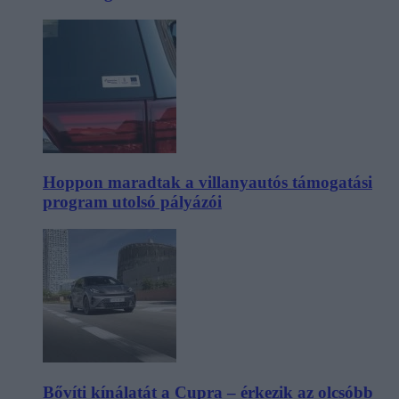
Hoppon maradtak a villanyautós támogatási
program utolsó pályázói
Bővíti kínálatát a Cupra – érkezik az olcsóbb