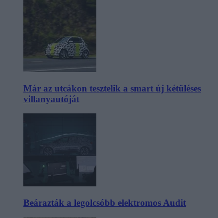
Már az utcákon tesztelik a smart új kétüléses
villanyautóját
Beárazták a legolcsóbb elektromos Audit