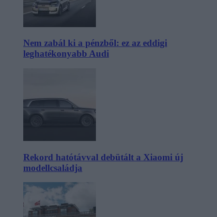
Nem zabál ki a pénzből: ez az eddigi
leghatékonyabb Audi
Rekord hatótávval debütált a Xiaomi új
modellcsaládja