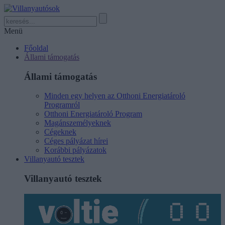
Menü
Főoldal
Állami támogatás
Állami támogatás
Minden egy helyen az Otthoni Energiatároló
Programról
Otthoni Energiatároló Program
Magánszemélyeknek
Cégeknek
Céges pályázat hírei
Korábbi pályázatok
Villanyautó tesztek
Villanyautó tesztek