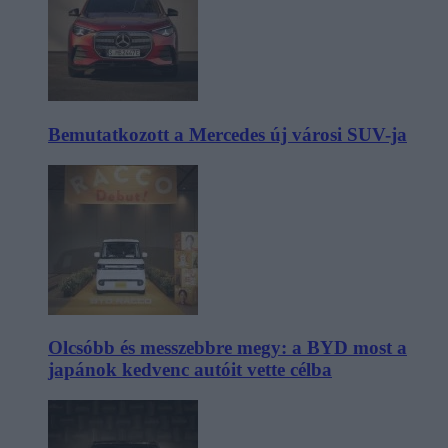
Bemutatkozott a Mercedes új városi SUV-ja
Olcsóbb és messzebbre megy: a BYD most a
japánok kedvenc autóit vette célba