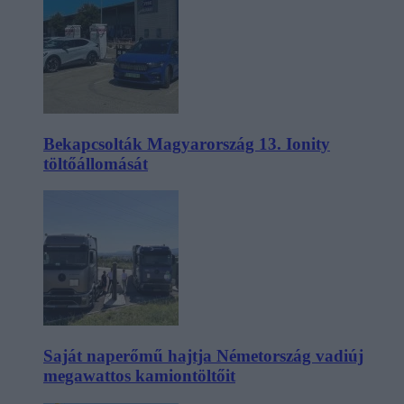
Bekapcsolták Magyarország 13. Ionity
töltőállomását
Saját naperőmű hajtja Németország vadiúj
megawattos kamiontöltőit