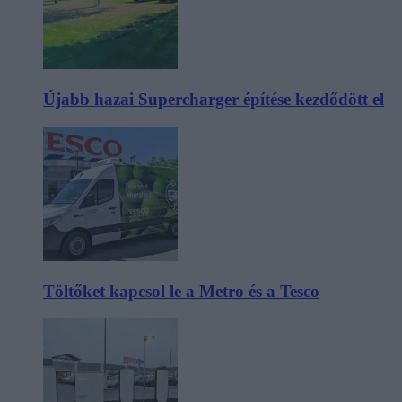
Újabb hazai Supercharger építése kezdődött el
Töltőket kapcsol le a Metro és a Tesco