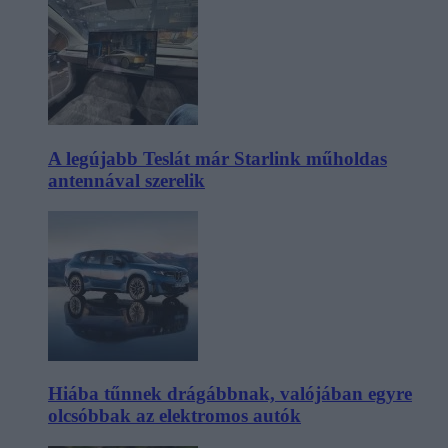
A legújabb Teslát már Starlink műholdas
antennával szerelik
Hiába tűnnek drágábbnak, valójában egyre
olcsóbbak az elektromos autók