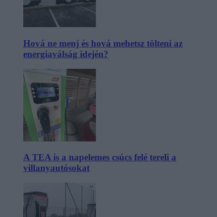
Hová ne menj és hová mehetsz tölteni az
energiaválság idején?
A TEA is a napelemes csúcs felé tereli a
villanyautósokat