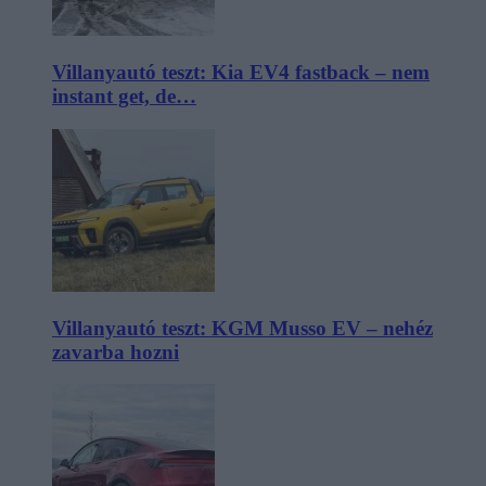
Villanyautó teszt: Kia EV4 fastback – nem
instant get, de…
Villanyautó teszt: KGM Musso EV – nehéz
zavarba hozni