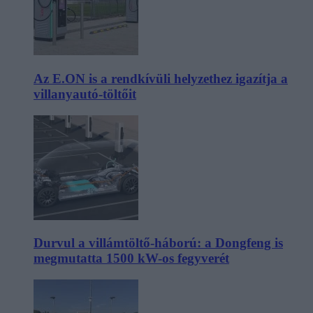
Az E.ON is a rendkívüli helyzethez igazítja a
villanyautó-töltőit
Durvul a villámtöltő-háború: a Dongfeng is
megmutatta 1500 kW-os fegyverét