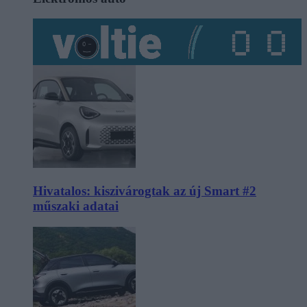
Hivatalos: kiszivárogtak az új Smart #2
műszaki adatai