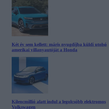
Két év sem kellett: máris nyugdíjba küldi utolsó
amerikai villanyautóját a Honda
Kilencmillió alatt indul a legolcsóbb elektromos
Volkswagen