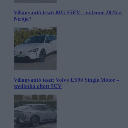
Villanyautó teszt: MG S5EV – ez lenne 2026 e-
Nirója?
Villanyautó teszt: Volvo ES90 Single Motor –
szedánba oltott SUV