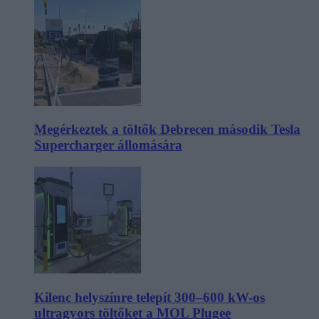
Megérkeztek a töltők Debrecen második Tesla
Supercharger állomására
Kilenc helyszínre telepít 300–600 kW-os
ultragyors töltőket a MOL Plugee