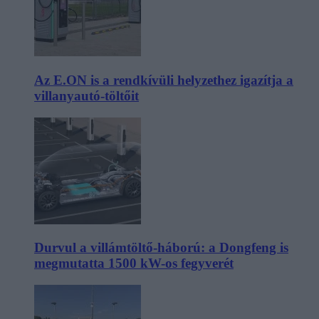
Az E.ON is a rendkívüli helyzethez igazítja a
villanyautó-töltőit
Durvul a villámtöltő-háború: a Dongfeng is
megmutatta 1500 kW-os fegyverét