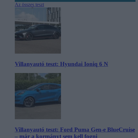
Az összes teszt
Villanyautó teszt: Hyundai Ioniq 6 N
Villanyautó teszt: Ford Puma Gen-e BlueCruise
– már a kormányt sem kell fogni