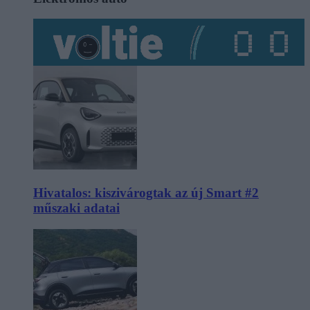
Hivatalos: kiszivárogtak az új Smart #2
műszaki adatai