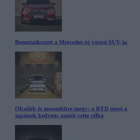
Bemutatkozott a Mercedes új városi SUV-ja
Olcsóbb és messzebbre megy: a BYD most a
japánok kedvenc autóit vette célba