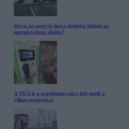
Hová ne menj és hová mehetsz tölteni az
energiaválság idején?
A TEA is a napelemes csúcs felé tereli a
villanyautósokat