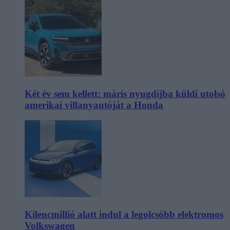
Két év sem kellett: máris nyugdíjba küldi utolsó
amerikai villanyautóját a Honda
Kilencmillió alatt indul a legolcsóbb elektromos
Volkswagen