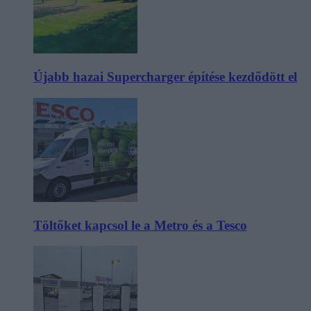
Újabb hazai Supercharger építése kezdődött el
Töltőket kapcsol le a Metro és a Tesco