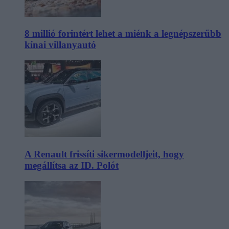
8 millió forintért lehet a miénk a legnépszerűbb
kínai villanyautó
A Renault frissíti sikermodelljeit, hogy
megállítsa az ID. Polót