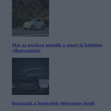
Már az utcákon tesztelik a smart új kétüléses
villanyautóját
Beárazták a legolcsóbb elektromos Audit