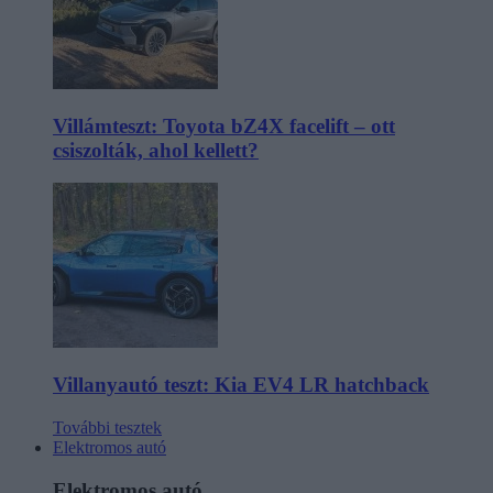
Villámteszt: Toyota bZ4X facelift – ott
csiszolták, ahol kellett?
Villanyautó teszt: Kia EV4 LR hatchback
További tesztek
Elektromos autó
Elektromos autó