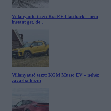
Villanyautó teszt: Kia EV4 fastback – nem
instant get, de…
Villanyautó teszt: KGM Musso EV – nehéz
zavarba hozni