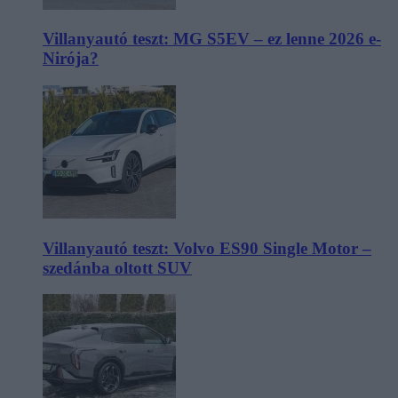
Villanyautó teszt: MG S5EV – ez lenne 2026 e-
Nirója?
Villanyautó teszt: Volvo ES90 Single Motor –
szedánba oltott SUV