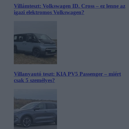
Villámteszt: Volkswagen ID. Cross – ez lenne az
igazi elektromos Volkswagen?
Villanyautó teszt: KIA PV5 Passenger – miért
csak 5 személyes?