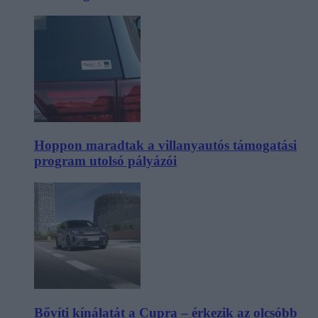
Hoppon maradtak a villanyautós támogatási
program utolsó pályázói
Bővíti kínálatát a Cupra – érkezik az olcsóbb