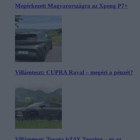
Megérkezett Magyarországra az Xpeng P7+
Villámteszt: CUPRA Raval – megéri a pénzét?
Villámteszt: Toyota bZ4X Touring – ez az,