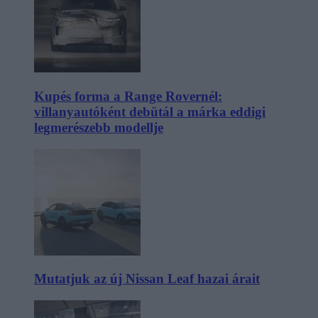
Kupés forma a Range Rovernél:
villanyautóként debütál a márka eddigi
legmerészebb modellje
Mutatjuk az új Nissan Leaf hazai árait