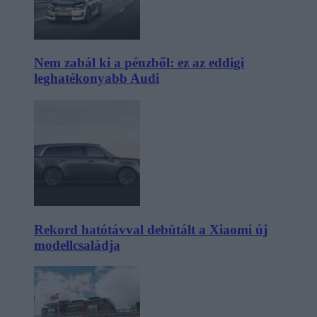
Nem zabál ki a pénzből: ez az eddigi
leghatékonyabb Audi
Rekord hatótávval debütált a Xiaomi új
modellcsaládja