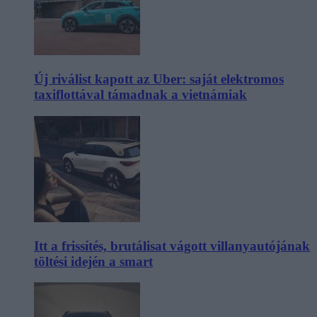
Új riválist kapott az Uber: saját elektromos
taxiflottával támadnak a vietnámiak
Itt a frissítés, brutálisat vágott villanyautójának
töltési idején a smart