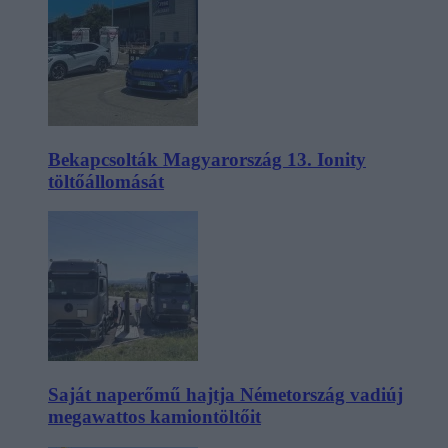
Bekapcsolták Magyarország 13. Ionity
töltőállomását
Saját naperőmű hajtja Németország vadiúj
megawattos kamiontöltőit