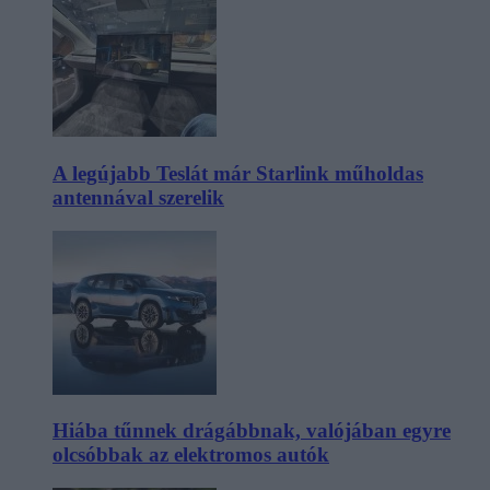
A legújabb Teslát már Starlink műholdas
antennával szerelik
Hiába tűnnek drágábbnak, valójában egyre
olcsóbbak az elektromos autók