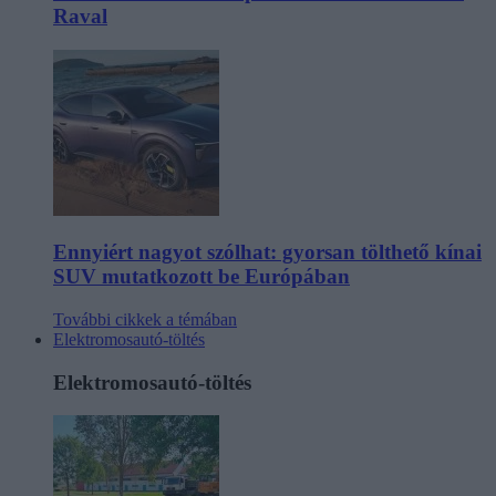
Raval
Ennyiért nagyot szólhat: gyorsan tölthető kínai
SUV mutatkozott be Európában
További cikkek a témában
Elektromosautó-töltés
Elektromosautó-töltés