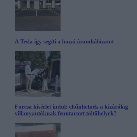
A Tesla így segíti a hazai áramhálózatot
Furcsa kísérlet indul: eltűnhetnek a kizárólag
villanyautóknak fenntartott töltőhelyek?