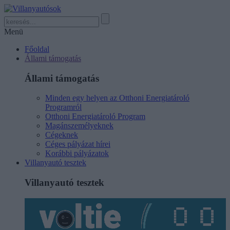
Menü
Főoldal
Állami támogatás
Állami támogatás
Minden egy helyen az Otthoni Energiatároló
Programról
Otthoni Energiatároló Program
Magánszemélyeknek
Cégeknek
Céges pályázat hírei
Korábbi pályázatok
Villanyautó tesztek
Villanyautó tesztek