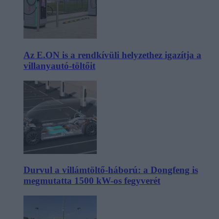
Az E.ON is a rendkívüli helyzethez igazítja a
villanyautó-töltőit
Durvul a villámtöltő-háború: a Dongfeng is
megmutatta 1500 kW-os fegyverét