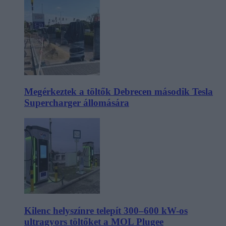
Megérkeztek a töltők Debrecen második Tesla
Supercharger állomására
Kilenc helyszínre telepít 300–600 kW-os
ultragyors töltőket a MOL Plugee