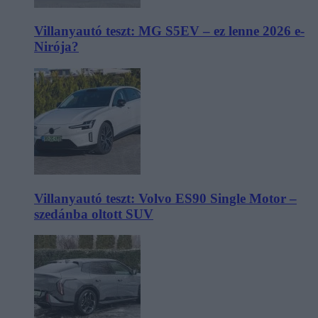
Villanyautó teszt: MG S5EV – ez lenne 2026 e-
Nirója?
Villanyautó teszt: Volvo ES90 Single Motor –
szedánba oltott SUV