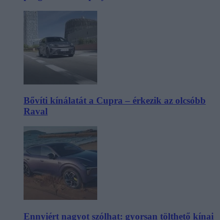
Bővíti kínálatát a Cupra – érkezik az olcsóbb
Raval
Ennyiért nagyot szólhat: gyorsan tölthető kínai