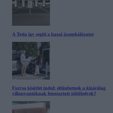
A Tesla így segíti a hazai áramhálózatot
Furcsa kísérlet indul: eltűnhetnek a kizárólag
villanyautóknak fenntartott töltőhelyek?