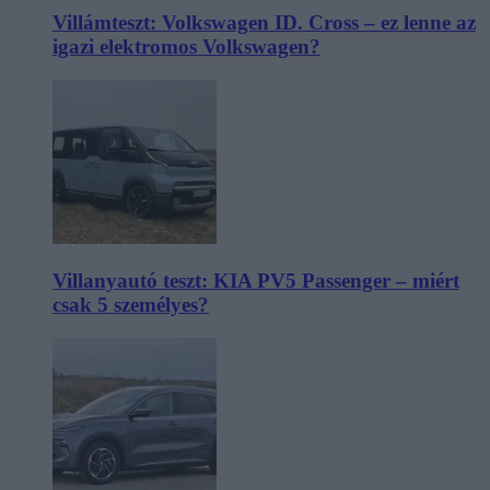
Villámteszt: Volkswagen ID. Cross – ez lenne az
igazi elektromos Volkswagen?
Villanyautó teszt: KIA PV5 Passenger – miért
csak 5 személyes?