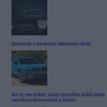
Beárazták a legolcsóbb elektromos Audit
Két év sem kellett: máris nyugdíjba küldi utolsó
amerikai villanyautóját a Honda