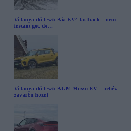
Villanyautó teszt: Kia EV4 fastback – nem
instant get, de…
Villanyautó teszt: KGM Musso EV – nehéz
zavarba hozni