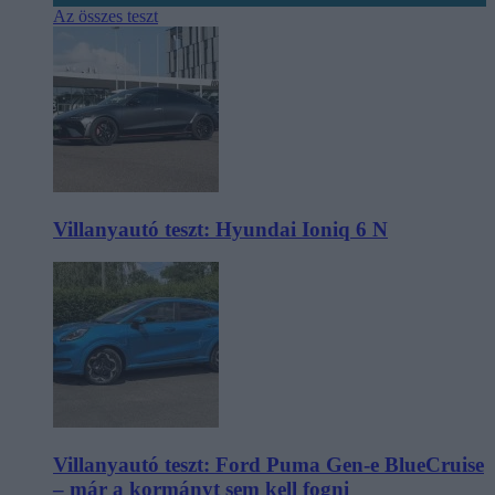
Az összes teszt
Villanyautó teszt: Hyundai Ioniq 6 N
Villanyautó teszt: Ford Puma Gen-e BlueCruise
– már a kormányt sem kell fogni