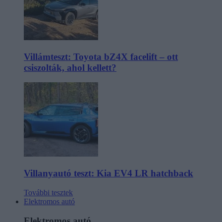
Villámteszt: Toyota bZ4X facelift – ott
csiszolták, ahol kellett?
Villanyautó teszt: Kia EV4 LR hatchback
További tesztek
Elektromos autó
Elektromos autó