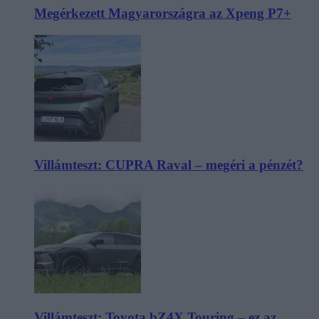
Megérkezett Magyarországra az Xpeng P7+
Villámteszt: CUPRA Raval – megéri a pénzét?
Villámteszt: Toyota bZ4X Touring – ez az,