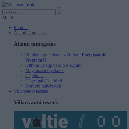
Menü
Főoldal
Állami támogatás
Állami támogatás
Minden egy helyen az Otthoni Energiatároló
Programról
Otthoni Energiatároló Program
Magánszemélyeknek
Cégeknek
Céges pályázat hírei
Korábbi pályázatok
Villanyautó tesztek
Villanyautó tesztek