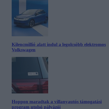
Kilencmillió alatt indul a legolcsóbb elektromos
Volkswagen
Hoppon maradtak a villanyautós támogatási
program utolsó pályázói