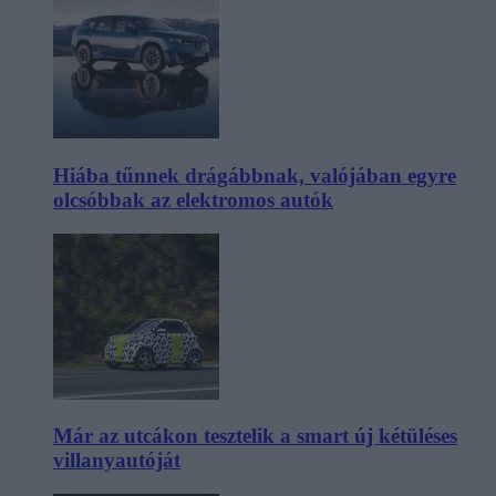
Hiába tűnnek drágábbnak, valójában egyre
olcsóbbak az elektromos autók
Már az utcákon tesztelik a smart új kétüléses
villanyautóját