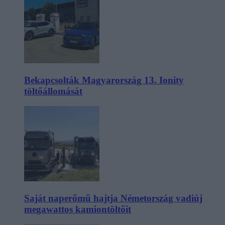
Bekapcsolták Magyarország 13. Ionity
töltőállomását
Saját naperőmű hajtja Németország vadiúj
megawattos kamiontöltőit