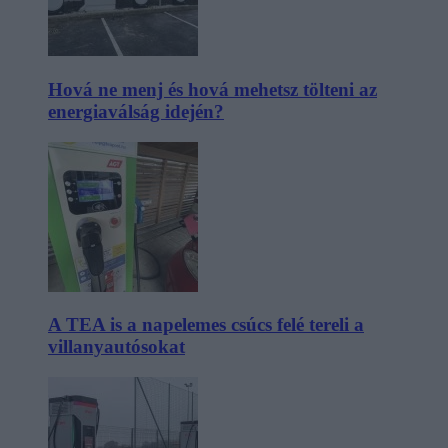
Hová ne menj és hová mehetsz tölteni az
energiaválság idején?
A TEA is a napelemes csúcs felé tereli a
villanyautósokat