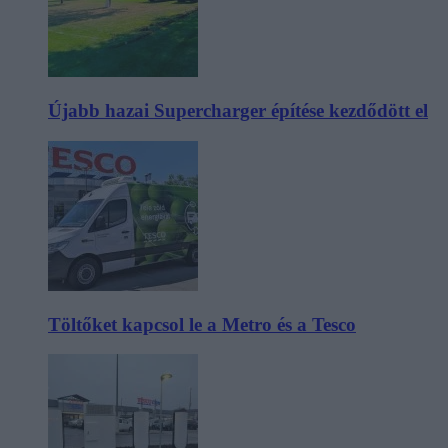
Újabb hazai Supercharger építése kezdődött el
Töltőket kapcsol le a Metro és a Tesco