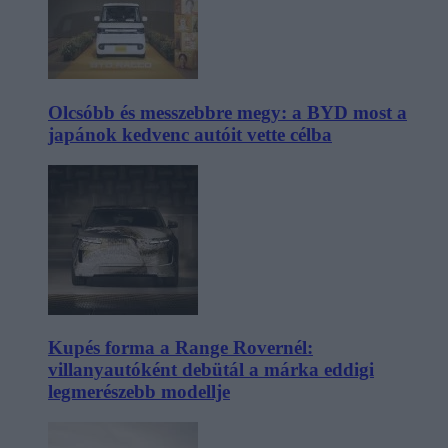
Olcsóbb és messzebbre megy: a BYD most a
japánok kedvenc autóit vette célba
Kupés forma a Range Rovernél:
villanyautóként debütál a márka eddigi
legmerészebb modellje