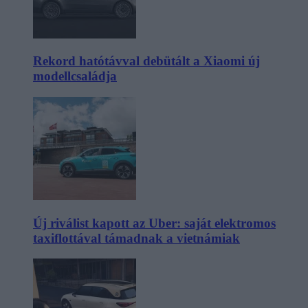
Rekord hatótávval debütált a Xiaomi új
modellcsaládja
Új riválist kapott az Uber: saját elektromos
taxiflottával támadnak a vietnámiak