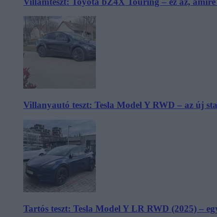
Villámteszt: Toyota bZ4X Touring – ez az, amir
Villanyautó teszt: Tesla Model Y RWD – az új s
Tartós teszt: Tesla Model Y LR RWD (2025) – egy 