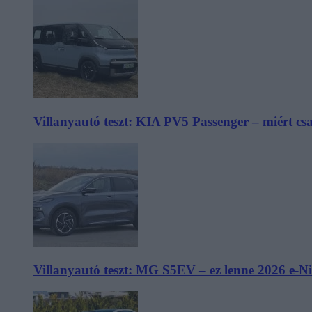
Villanyautó teszt: KIA PV5 Passenger – miért cs
Villanyautó teszt: MG S5EV – ez lenne 2026 e-N