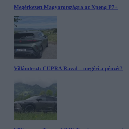
Megérkezett Magyarországra az Xpeng P7+
Villámteszt: CUPRA Raval – megéri a pénzét?