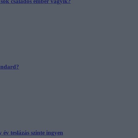
e sok családos ember vágyik?
tandard?
év teslázás szinte ingyen