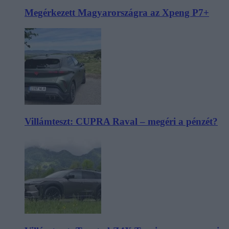
Megérkezett Magyarországra az Xpeng P7+
Villámteszt: CUPRA Raval – megéri a pénzét?