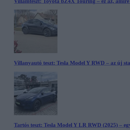
Villámteszt: Toyota bZ4X Touring – ez az, amir
Villanyautó teszt: Tesla Model Y RWD – az új s
Tartós teszt: Tesla Model Y LR RWD (2025) – egy 