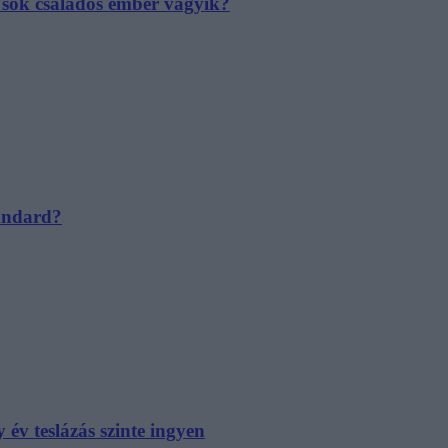
e sok családos ember vágyik?
tandard?
év teslázás szinte ingyen