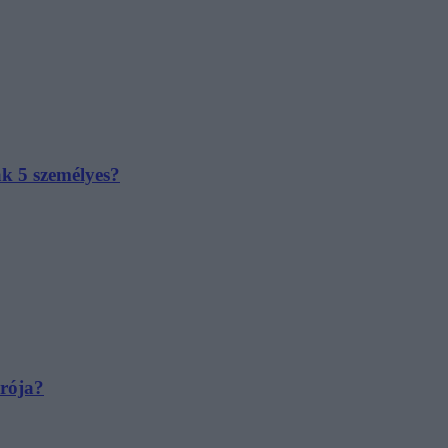
ak 5 személyes?
irója?