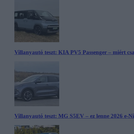
Villanyautó teszt: KIA PV5 Passenger – miért cs
Villanyautó teszt: MG S5EV – ez lenne 2026 e-N