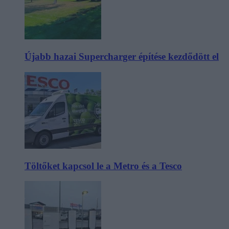
Újabb hazai Supercharger építése kezdődött el
Töltőket kapcsol le a Metro és a Tesco