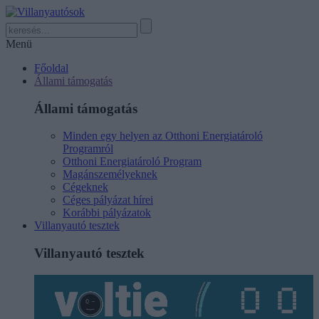
Menü
Főoldal
Állami támogatás
Állami támogatás
Minden egy helyen az Otthoni Energiatároló
Programról
Otthoni Energiatároló Program
Magánszemélyeknek
Cégeknek
Céges pályázat hírei
Korábbi pályázatok
Villanyautó tesztek
Villanyautó tesztek