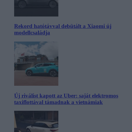
Rekord hatótávval debütált a Xiaomi új
modellcsaládja
Új riválist kapott az Uber: saját elektromos
taxiflottával támadnak a vietnámiak