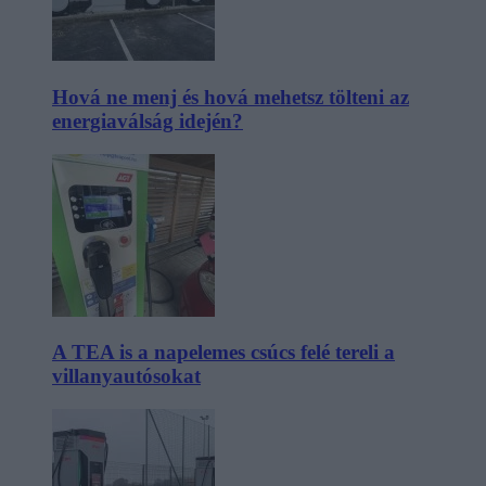
Hová ne menj és hová mehetsz tölteni az
energiaválság idején?
A TEA is a napelemes csúcs felé tereli a
villanyautósokat