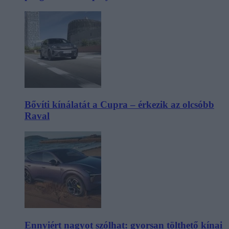
Bővíti kínálatát a Cupra – érkezik az olcsóbb
Raval
Ennyiért nagyot szólhat: gyorsan tölthető kínai