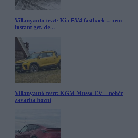
Villanyautó teszt: Kia EV4 fastback – nem
instant get, de…
Villanyautó teszt: KGM Musso EV – nehéz
zavarba hozni