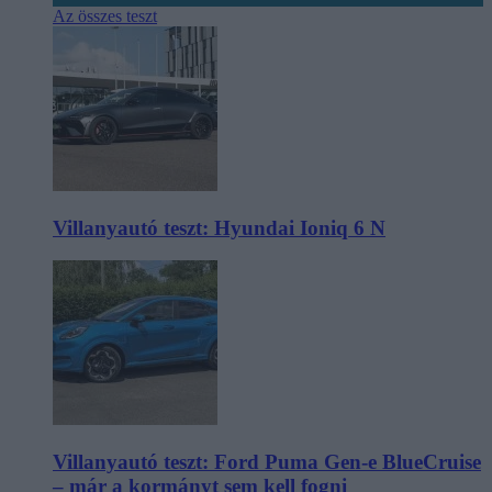
Az összes teszt
Villanyautó teszt: Hyundai Ioniq 6 N
Villanyautó teszt: Ford Puma Gen-e BlueCruise
– már a kormányt sem kell fogni