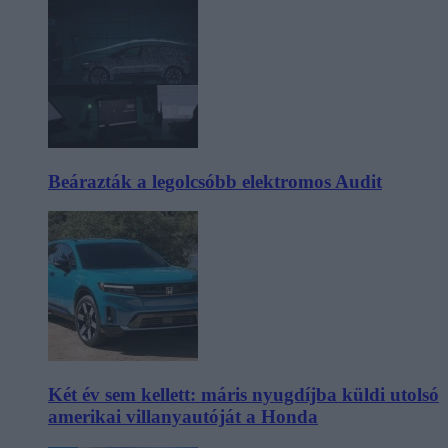
Beárazták a legolcsóbb elektromos Audit
Két év sem kellett: máris nyugdíjba küldi utolsó
amerikai villanyautóját a Honda