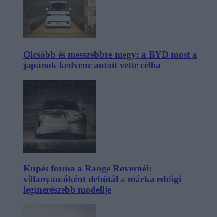
Olcsóbb és messzebbre megy: a BYD most a
japánok kedvenc autóit vette célba
Kupés forma a Range Rovernél:
villanyautóként debütál a márka eddigi
legmerészebb modellje