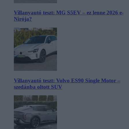
Villanyautó teszt: MG S5EV – ez lenne 2026 e-
Nirója?
Villanyautó teszt: Volvo ES90 Single Motor –
szedánba oltott SUV