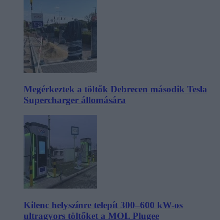
Megérkeztek a töltők Debrecen második Tesla
Supercharger állomására
Kilenc helyszínre telepít 300–600 kW-os
ultragyors töltőket a MOL Plugee