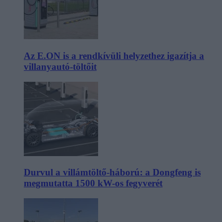
Az E.ON is a rendkívüli helyzethez igazítja a
villanyautó-töltőit
Durvul a villámtöltő-háború: a Dongfeng is
megmutatta 1500 kW-os fegyverét