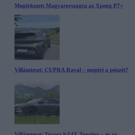
Megérkezett Magyarországra az Xpeng P7+
Villámteszt: CUPRA Raval – megéri a pénzét?
Villámteszt: Toyota bZ4X Touring – ez az,