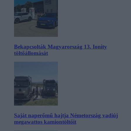
Bekapcsolták Magyarország 13. Ionity
töltőállomását
Saját naperőmű hajtja Németország vadiúj
megawattos kamiontöltőit