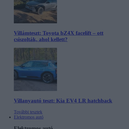
Villámteszt: Toyota bZ4X facelift – ott
csiszolták, ahol kellett?
Villanyautó teszt: Kia EV4 LR hatchback
További tesztek
Elektromos autó
Elektromos autó