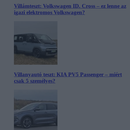
Villámteszt: Volkswagen ID. Cross – ez lenne az
igazi elektromos Volkswagen?
Villanyautó teszt: KIA PV5 Passenger – miért
csak 5 személyes?