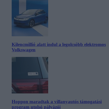
Kilencmillió alatt indul a legolcsóbb elektromos
Volkswagen
Hoppon maradtak a villanyautós támogatási
program utolsó pályázói