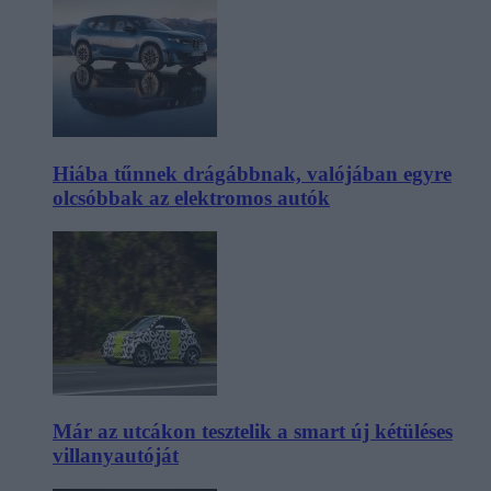
Hiába tűnnek drágábbnak, valójában egyre
olcsóbbak az elektromos autók
Már az utcákon tesztelik a smart új kétüléses
villanyautóját