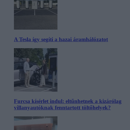
A Tesla így segíti a hazai áramhálózatot
Furcsa kísérlet indul: eltűnhetnek a kizárólag
villanyautóknak fenntartott töltőhelyek?