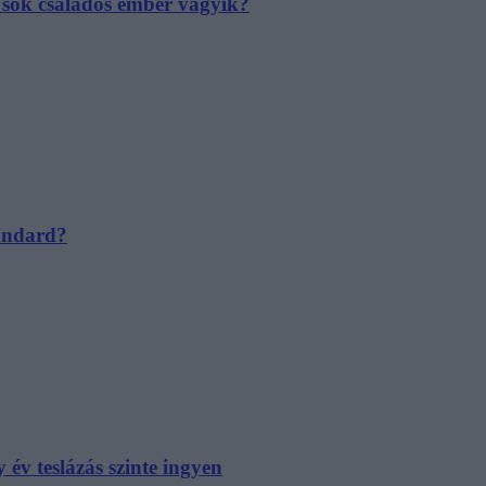
e sok családos ember vágyik?
tandard?
év teslázás szinte ingyen