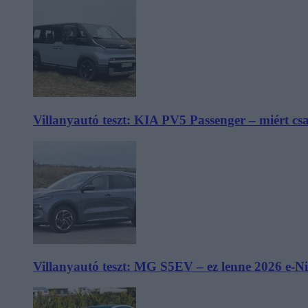
Villanyautó teszt: KIA PV5 Passenger – miért cs
Villanyautó teszt: MG S5EV – ez lenne 2026 e-N