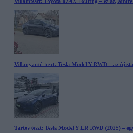
Villámteszt: Toyota bZ4X Touring – ez az, amir
Villanyautó teszt: Tesla Model Y RWD – az új s
Tartós teszt: Tesla Model Y LR RWD (2025) – egy 