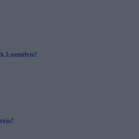
ak 5 személyes?
irója?