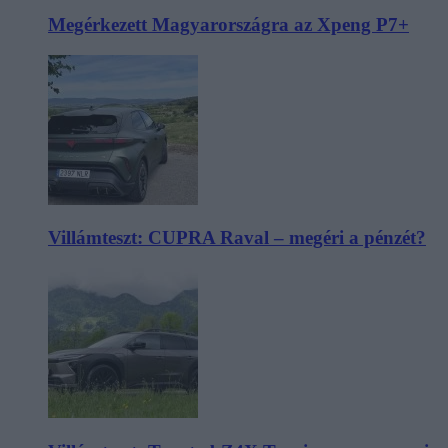
Megérkezett Magyarországra az Xpeng P7+
Villámteszt: CUPRA Raval – megéri a pénzét?