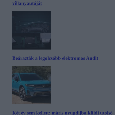
villanyautóját
Beárazták a legolcsóbb elektromos Audit
Két év sem kellett: máris nyugdíjba küldi utolsó