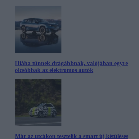
Hiába tűnnek drágábbnak, valójában egyre
olcsóbbak az elektromos autók
Már az utcákon tesztelik a smart új kétüléses