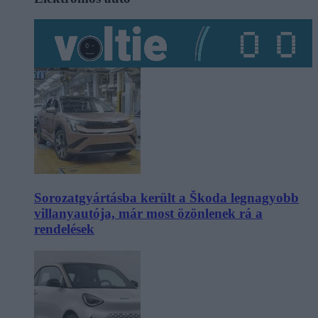
Sorozatgyártásba került a Škoda legnagyobb
villanyautója, már most özönlenek rá a
rendelések