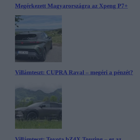
Megérkezett Magyarországra az Xpeng P7+
Villámteszt: CUPRA Raval – megéri a pénzét?
Villámteszt: Toyota bZ4X Touring – ez az,