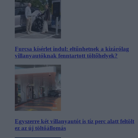
Furcsa kísérlet indul: eltűnhetnek a kizárólag
villanyautóknak fenntartott töltőhelyek?
Egyszerre két villanyautót is tíz perc alatt feltölt
ez az új töltőállomás