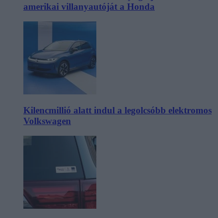
amerikai villanyautóját a Honda
Kilencmillió alatt indul a legolcsóbb elektromos
Volkswagen