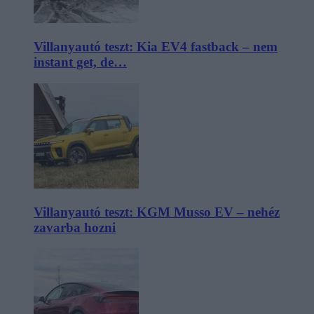
Villanyautó teszt: Kia EV4 fastback – nem
instant get, de…
Villanyautó teszt: KGM Musso EV – nehéz
zavarba hozni