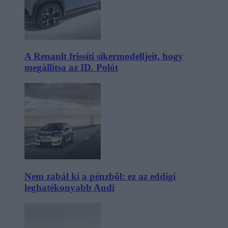
A Renault frissíti sikermodelljeit, hogy
megállítsa az ID. Polót
Nem zabál ki a pénzből: ez az eddigi
leghatékonyabb Audi