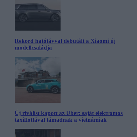
Rekord hatótávval debütált a Xiaomi új
modellcsaládja
Új riválist kapott az Uber: saját elektromos
taxiflottával támadnak a vietnámiak