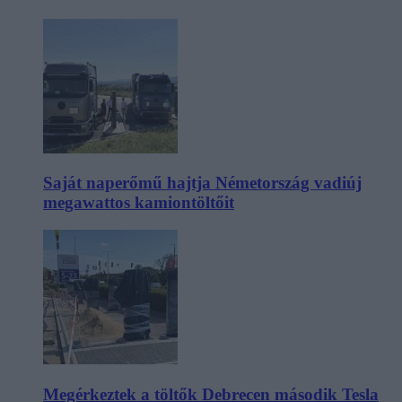
Saját naperőmű hajtja Németország vadiúj
megawattos kamiontöltőit
Megérkeztek a töltők Debrecen második Tesla