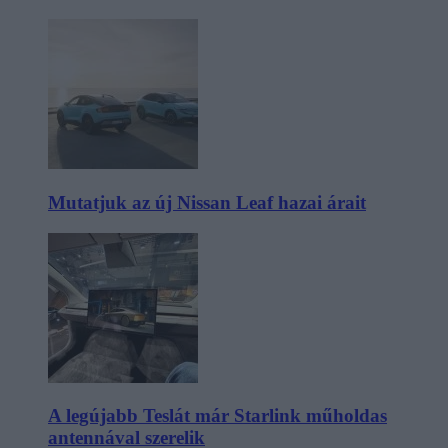
Mutatjuk az új Nissan Leaf hazai árait
A legújabb Teslát már Starlink műholdas
antennával szerelik