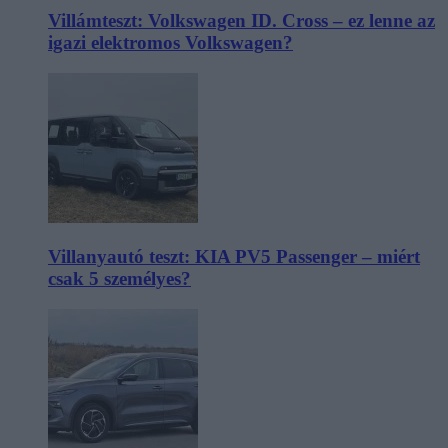
Villámteszt: Volkswagen ID. Cross – ez lenne az
igazi elektromos Volkswagen?
Villanyautó teszt: KIA PV5 Passenger – miért
csak 5 személyes?