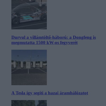
Durvul a villámtöltő-háború: a Dongfeng is
megmutatta 1500 kW-os fegyverét
A Tesla így segíti a hazai áramhálózatot