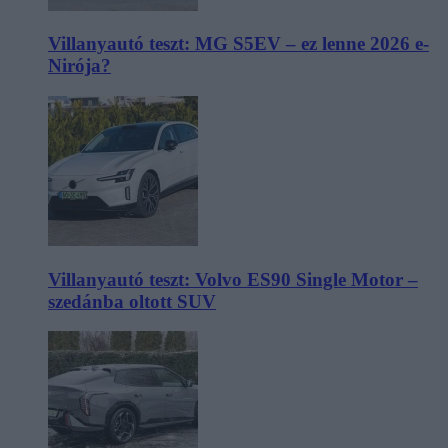
Villanyautó teszt: MG S5EV – ez lenne 2026 e-
Nirója?
Villanyautó teszt: Volvo ES90 Single Motor –
szedánba oltott SUV