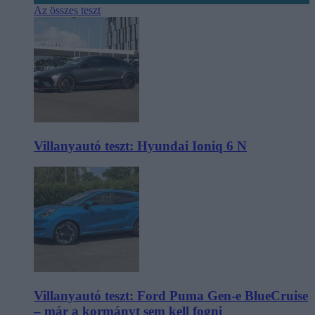
Az összes teszt
Villanyautó teszt: Hyundai Ioniq 6 N
Villanyautó teszt: Ford Puma Gen-e BlueCruise
– már a kormányt sem kell fogni