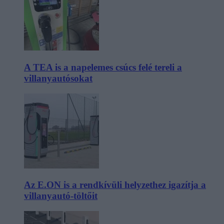
A TEA is a napelemes csúcs felé tereli a
villanyautósokat
Az E.ON is a rendkívüli helyzethez igazítja a
villanyautó-töltőit