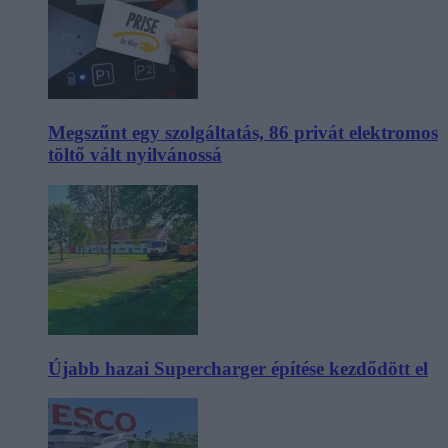
Megszűnt egy szolgáltatás, 86 privát elektromos
töltő vált nyilvánossá
Újabb hazai Supercharger építése kezdődött el