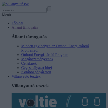
Menü
Főoldal
Állami támogatás
Állami támogatás
Minden egy helyen az Otthoni Energiatároló
Programról
Otthoni Energiatároló Program
Magánszemélyeknek
Cégeknek
Céges pályázat hírei
Korábbi pályázatok
Villanyautó tesztek
Villanyautó tesztek