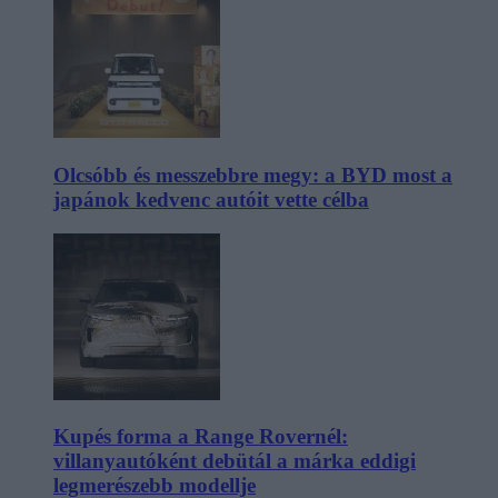
Olcsóbb és messzebbre megy: a BYD most a
japánok kedvenc autóit vette célba
Kupés forma a Range Rovernél:
villanyautóként debütál a márka eddigi
legmerészebb modellje