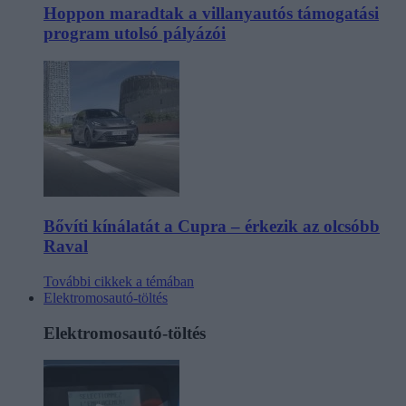
Hoppon maradtak a villanyautós támogatási
program utolsó pályázói
Bővíti kínálatát a Cupra – érkezik az olcsóbb
Raval
További cikkek a témában
Elektromosautó-töltés
Elektromosautó-töltés