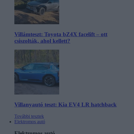
Villámteszt: Toyota bZ4X facelift – ott
csiszolták, ahol kellett?
Villanyautó teszt: Kia EV4 LR hatchback
További tesztek
Elektromos autó
Elektromos autó