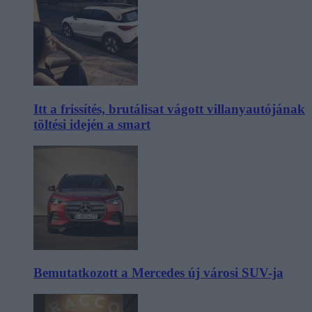
Itt a frissítés, brutálisat vágott villanyautójának
töltési idején a smart
Bemutatkozott a Mercedes új városi SUV-ja