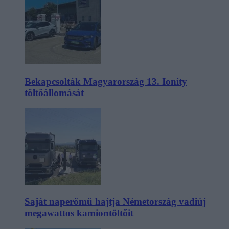
Bekapcsolták Magyarország 13. Ionity
töltőállomását
Saját naperőmű hajtja Németország vadiúj
megawattos kamiontöltőit