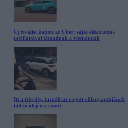
Új riválist kapott az Uber: saját elektromos
taxiflottával támadnak a vietnámiak
Itt a frissítés, brutálisat vágott villanyautójának
töltési idején a smart