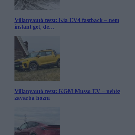
Villanyautó teszt: Kia EV4 fastback – nem
instant get, de…
Villanyautó teszt: KGM Musso EV – nehéz
zavarba hozni