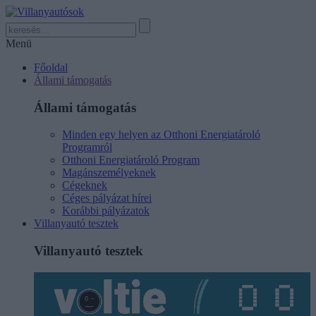
Menü
Főoldal
Állami támogatás
Állami támogatás
Minden egy helyen az Otthoni Energiatároló
Programról
Otthoni Energiatároló Program
Magánszemélyeknek
Cégeknek
Céges pályázat hírei
Korábbi pályázatok
Villanyautó tesztek
Villanyautó tesztek