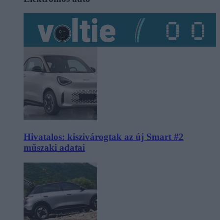
Hivatalos: kiszivárogtak az új Smart #2
műszaki adatai