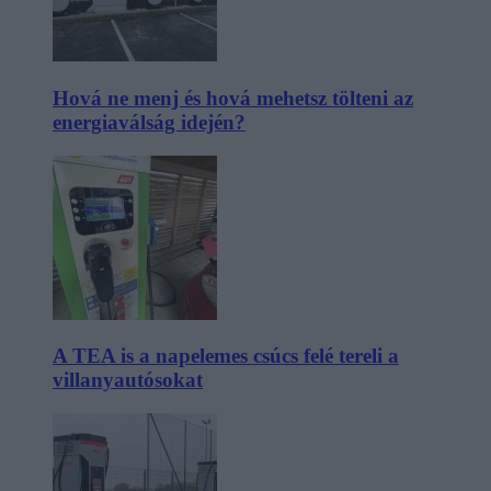
Hová ne menj és hová mehetsz tölteni az
energiaválság idején?
A TEA is a napelemes csúcs felé tereli a
villanyautósokat