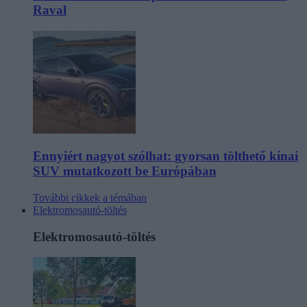
Raval
Ennyiért nagyot szólhat: gyorsan tölthető kínai
SUV mutatkozott be Európában
További cikkek a témában
Elektromosautó-töltés
Elektromosautó-töltés