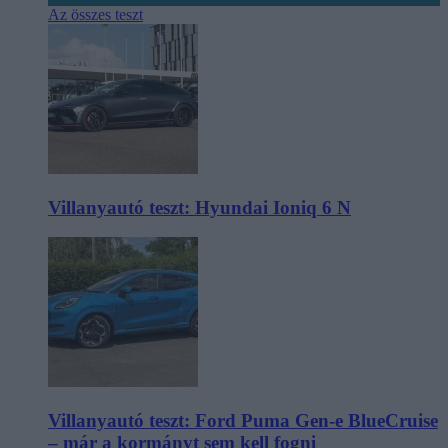
Az összes teszt
Villanyautó teszt: Hyundai Ioniq 6 N
Villanyautó teszt: Ford Puma Gen-e BlueCruise
– már a kormányt sem kell fogni