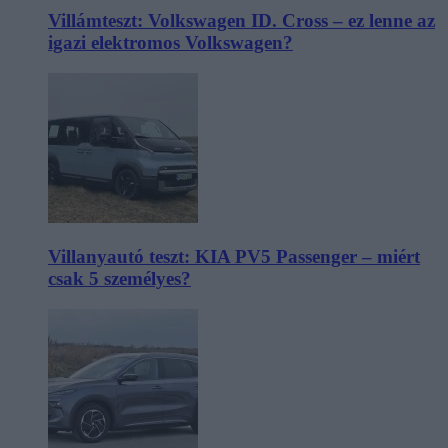
Villámteszt: Volkswagen ID. Cross – ez lenne az
igazi elektromos Volkswagen?
Villanyautó teszt: KIA PV5 Passenger – miért
csak 5 személyes?