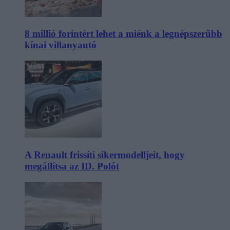
8 millió forintért lehet a miénk a legnépszerűbb
kínai villanyautó
A Renault frissíti sikermodelljeit, hogy
megállítsa az ID. Polót