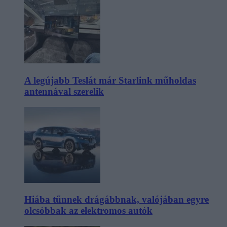
A legújabb Teslát már Starlink műholdas
antennával szerelik
Hiába tűnnek drágábbnak, valójában egyre
olcsóbbak az elektromos autók