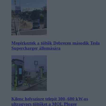
Megérkeztek a töltők Debrecen második Tesla
Supercharger állomására
Kilenc helyszínre telepít 300–600 kW-os
ultragyors töltőket a MOL Plugee