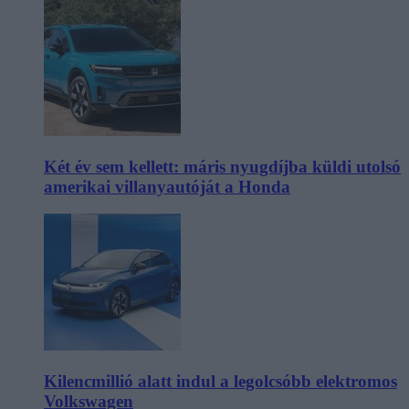
Két év sem kellett: máris nyugdíjba küldi utolsó
amerikai villanyautóját a Honda
Kilencmillió alatt indul a legolcsóbb elektromos
Volkswagen