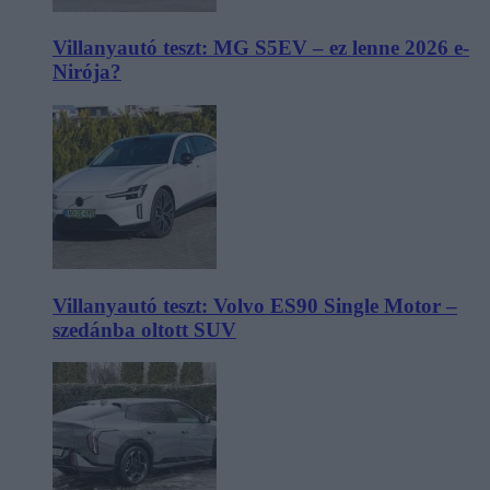
Villanyautó teszt: MG S5EV – ez lenne 2026 e-
Nirója?
Villanyautó teszt: Volvo ES90 Single Motor –
szedánba oltott SUV