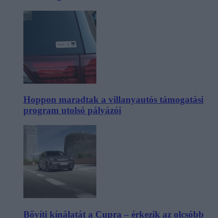
Hoppon maradtak a villanyautós támogatási
program utolsó pályázói
Bővíti kínálatát a Cupra – érkezik az olcsóbb