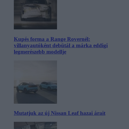
Kupés forma a Range Rovernél:
villanyautóként debütál a márka eddigi
legmerészebb modellje
Mutatjuk az új Nissan Leaf hazai árait