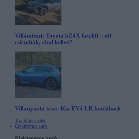
Villámteszt: Toyota bZ4X facelift – ott
csiszolták, ahol kellett?
Villanyautó teszt: Kia EV4 LR hatchback
További tesztek
Elektromos autó
Elektromos autó