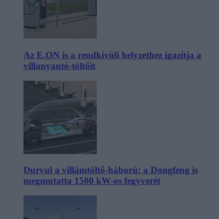
Az E.ON is a rendkívüli helyzethez igazítja a
villanyautó-töltőit
Durvul a villámtöltő-háború: a Dongfeng is
megmutatta 1500 kW-os fegyverét