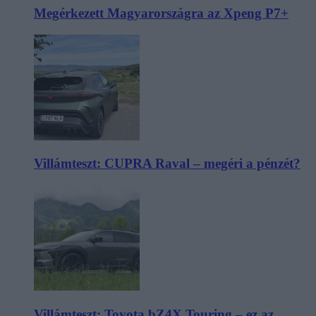
Megérkezett Magyarországra az Xpeng P7+
Villámteszt: CUPRA Raval – megéri a pénzét?
Villámteszt: Toyota bZ4X Touring – ez az,