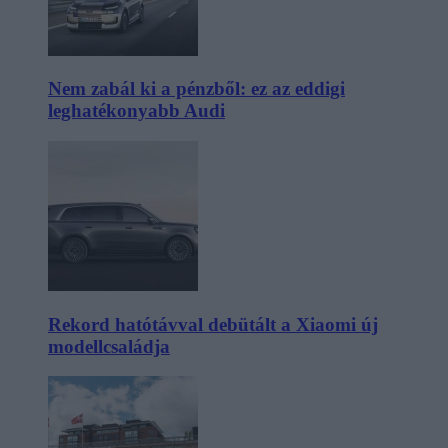
Nem zabál ki a pénzből: ez az eddigi
leghatékonyabb Audi
Rekord hatótávval debütált a Xiaomi új
modellcsaládja