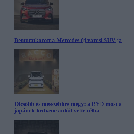
Bemutatkozott a Mercedes új városi SUV-ja
Olcsóbb és messzebbre megy: a BYD most a
japánok kedvenc autóit vette célba