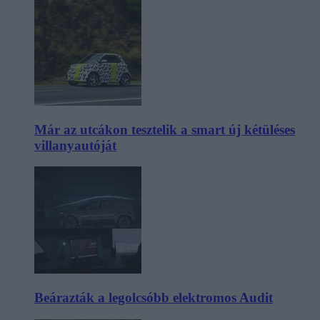
Már az utcákon tesztelik a smart új kétüléses
villanyautóját
Beárazták a legolcsóbb elektromos Audit