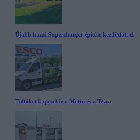
Újabb hazai Supercharger építése kezdődött el
Töltőket kapcsol le a Metro és a Tesco