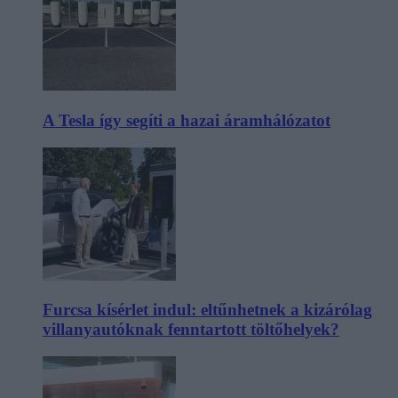
A Tesla így segíti a hazai áramhálózatot
Furcsa kísérlet indul: eltűnhetnek a kizárólag
villanyautóknak fenntartott töltőhelyek?