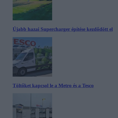
Újabb hazai Supercharger építése kezdődött el
Töltőket kapcsol le a Metro és a Tesco