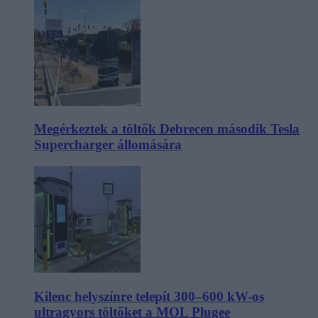
Megérkeztek a töltők Debrecen második Tesla
Supercharger állomására
Kilenc helyszínre telepít 300–600 kW-os
ultragyors töltőket a MOL Plugee