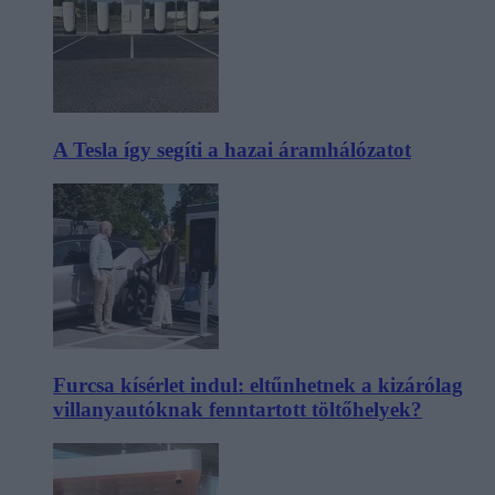
A Tesla így segíti a hazai áramhálózatot
Furcsa kísérlet indul: eltűnhetnek a kizárólag
villanyautóknak fenntartott töltőhelyek?