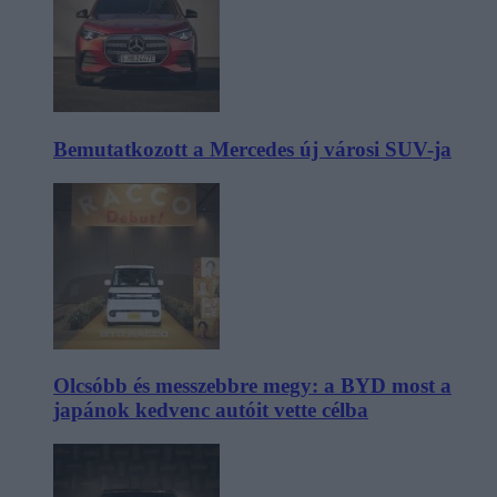
Bemutatkozott a Mercedes új városi SUV-ja
Olcsóbb és messzebbre megy: a BYD most a
japánok kedvenc autóit vette célba