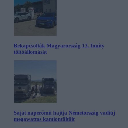
Bekapcsolták Magyarország 13. Ionity
töltőállomását
Saját naperőmű hajtja Németország vadiúj
megawattos kamiontöltőit