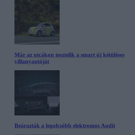
Már az utcákon tesztelik a smart új kétüléses
villanyautóját
Beárazták a legolcsóbb elektromos Audit