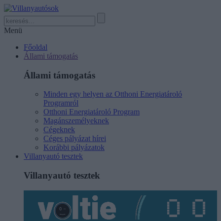
Menü
Főoldal
Állami támogatás
Állami támogatás
Minden egy helyen az Otthoni Energiatároló
Programról
Otthoni Energiatároló Program
Magánszemélyeknek
Cégeknek
Céges pályázat hírei
Korábbi pályázatok
Villanyautó tesztek
Villanyautó tesztek