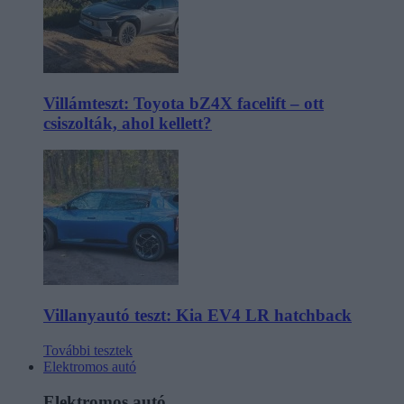
Villámteszt: Toyota bZ4X facelift – ott
csiszolták, ahol kellett?
Villanyautó teszt: Kia EV4 LR hatchback
További tesztek
Elektromos autó
Elektromos autó