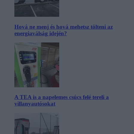
Hová ne menj és hová mehetsz tölteni az
energiaválság idején?
A TEA is a napelemes csúcs felé tereli a
villanyautósokat