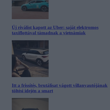
Új riválist kapott az Uber: saját elektromos
taxiflottával támadnak a vietnámiak
Itt a frissítés, brutálisat vágott villanyautójának
töltési idején a smart