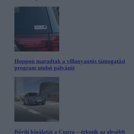
Hoppon maradtak a villanyautós támogatási
program utolsó pályázói
Bővíti kínálatát a Cupra – érkezik az olcsóbb