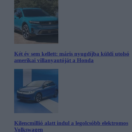
Két év sem kellett: máris nyugdíjba küldi utolsó
amerikai villanyautóját a Honda
Kilencmillió alatt indul a legolcsóbb elektromos
Volkswagen