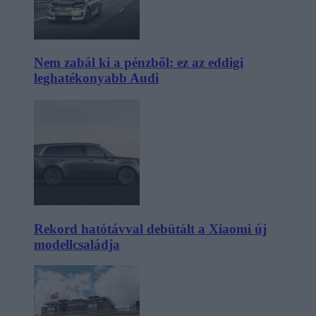
Nem zabál ki a pénzből: ez az eddigi
leghatékonyabb Audi
Rekord hatótávval debütált a Xiaomi új
modellcsaládja