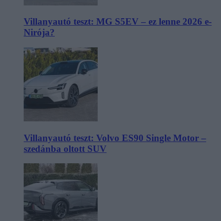
Villanyautó teszt: MG S5EV – ez lenne 2026 e-
Nirója?
Villanyautó teszt: Volvo ES90 Single Motor –
szedánba oltott SUV