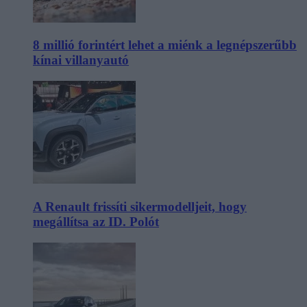
8 millió forintért lehet a miénk a legnépszerűbb
kínai villanyautó
A Renault frissíti sikermodelljeit, hogy
megállítsa az ID. Polót