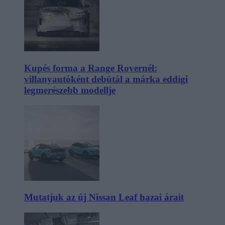
Kupés forma a Range Rovernél:
villanyautóként debütál a márka eddigi
legmerészebb modellje
Mutatjuk az új Nissan Leaf hazai árait