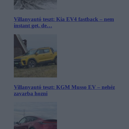
Villanyautó teszt: Kia EV4 fastback – nem
instant get, de…
Villanyautó teszt: KGM Musso EV – nehéz
zavarba hozni