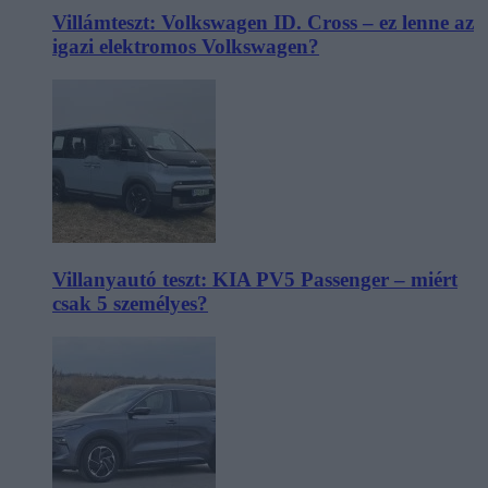
Villámteszt: Volkswagen ID. Cross – ez lenne az
igazi elektromos Volkswagen?
Villanyautó teszt: KIA PV5 Passenger – miért
csak 5 személyes?