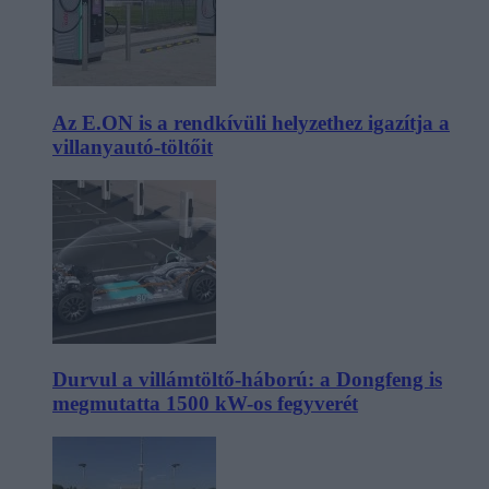
Az E.ON is a rendkívüli helyzethez igazítja a
villanyautó-töltőit
Durvul a villámtöltő-háború: a Dongfeng is
megmutatta 1500 kW-os fegyverét