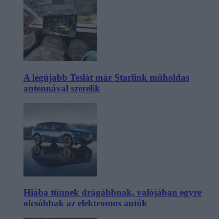
A legújabb Teslát már Starlink műholdas
antennával szerelik
Hiába tűnnek drágábbnak, valójában egyre
olcsóbbak az elektromos autók