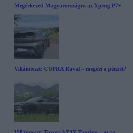
Megérkezett Magyarországra az Xpeng P7+
Villámteszt: CUPRA Raval – megéri a pénzét?
Villámteszt: Toyota bZ4X Touring – ez az,