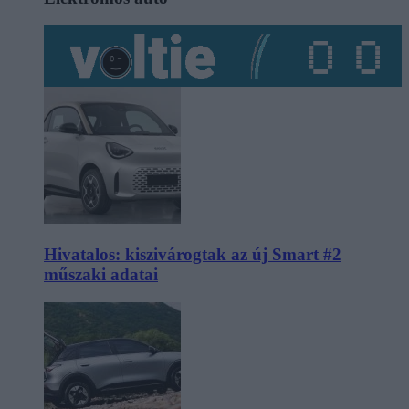
Hivatalos: kiszivárogtak az új Smart #2
műszaki adatai