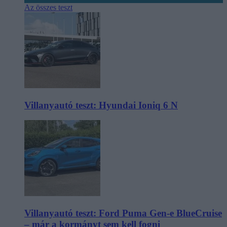
Az összes teszt
Villanyautó teszt: Hyundai Ioniq 6 N
Villanyautó teszt: Ford Puma Gen-e BlueCruise
– már a kormányt sem kell fogni