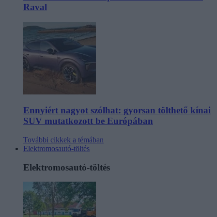
Raval
Ennyiért nagyot szólhat: gyorsan tölthető kínai
SUV mutatkozott be Európában
További cikkek a témában
Elektromosautó-töltés
Elektromosautó-töltés