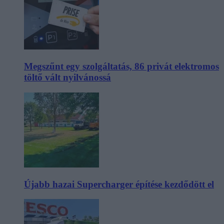
Megszűnt egy szolgáltatás, 86 privát elektromos
töltő vált nyilvánossá
Újabb hazai Supercharger építése kezdődött el