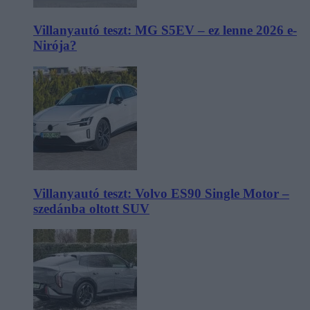
Villanyautó teszt: MG S5EV – ez lenne 2026 e-
Nirója?
Villanyautó teszt: Volvo ES90 Single Motor –
szedánba oltott SUV