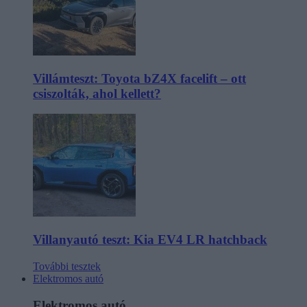
Villámteszt: Toyota bZ4X facelift – ott
csiszolták, ahol kellett?
Villanyautó teszt: Kia EV4 LR hatchback
További tesztek
Elektromos autó
Elektromos autó