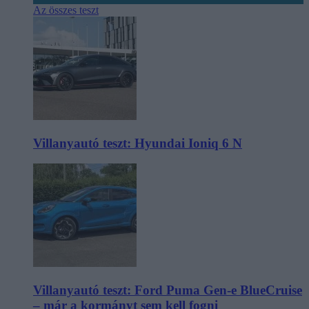
Az összes teszt
Villanyautó teszt: Hyundai Ioniq 6 N
Villanyautó teszt: Ford Puma Gen-e BlueCruise
– már a kormányt sem kell fogni