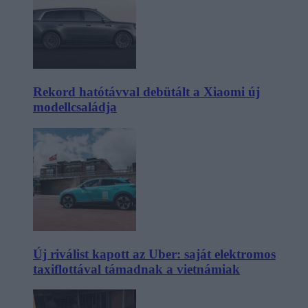
Rekord hatótávval debütált a Xiaomi új
modellcsaládja
Új riválist kapott az Uber: saját elektromos
taxiflottával támadnak a vietnámiak