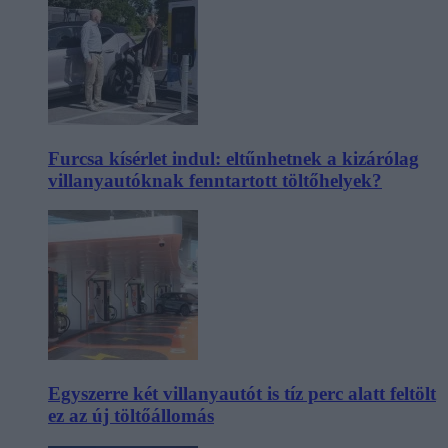
Furcsa kísérlet indul: eltűnhetnek a kizárólag
villanyautóknak fenntartott töltőhelyek?
Egyszerre két villanyautót is tíz perc alatt feltölt
ez az új töltőállomás