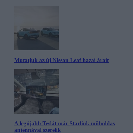
Mutatjuk az új Nissan Leaf hazai árait
A legújabb Teslát már Starlink műholdas
antennával szerelik