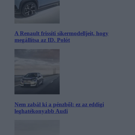
A Renault frissíti sikermodelljeit, hogy
megállítsa az ID. Polót
Nem zabál ki a pénzből: ez az eddigi
leghatékonyabb Audi