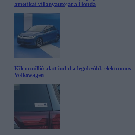
amerikai villanyautóját a Honda
Kilencmillió alatt indul a legolcsóbb elektromos
Volkswagen