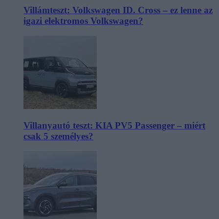
Villámteszt: Volkswagen ID. Cross – ez lenne az
igazi elektromos Volkswagen?
Villanyautó teszt: KIA PV5 Passenger – miért
csak 5 személyes?