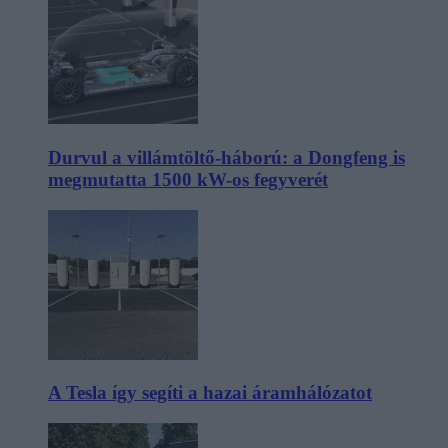
Durvul a villámtöltő-háború: a Dongfeng is
megmutatta 1500 kW-os fegyverét
A Tesla így segíti a hazai áramhálózatot