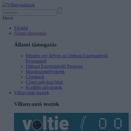
Menü
Főoldal
Állami támogatás
Állami támogatás
Minden egy helyen az Otthoni Energiatároló
Programról
Otthoni Energiatároló Program
Magánszemélyeknek
Cégeknek
Céges pályázat hírei
Korábbi pályázatok
Villanyautó tesztek
Villanyautó tesztek