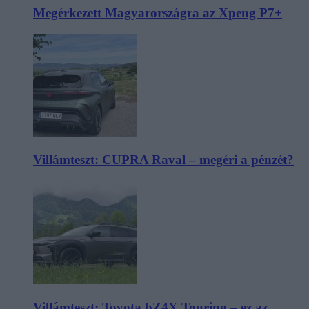
Megérkezett Magyarországra az Xpeng P7+
Villámteszt: CUPRA Raval – megéri a pénzét?
Villámteszt: Toyota bZ4X Touring – ez az,