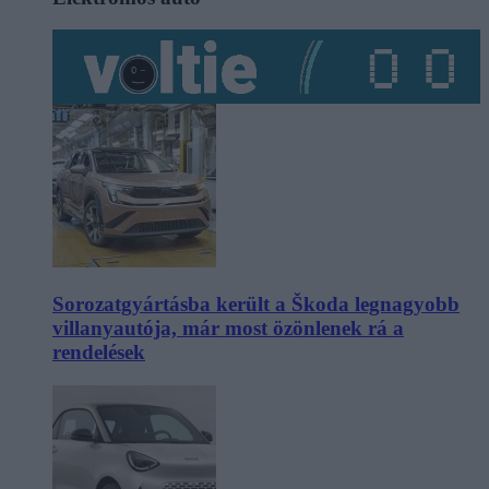
Sorozatgyártásba került a Škoda legnagyobb
villanyautója, már most özönlenek rá a
rendelések