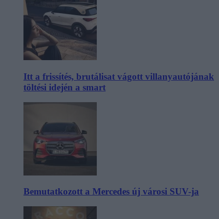
Itt a frissítés, brutálisat vágott villanyautójának
töltési idején a smart
Bemutatkozott a Mercedes új városi SUV-ja