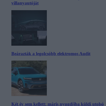
villanyautóját
Beárazták a legolcsóbb elektromos Audit
Két év sem kellett: máris nyugdíjba küldi utolsó