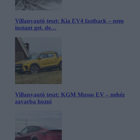
Villanyautó teszt: Kia EV4 fastback – nem
instant get, de…
Villanyautó teszt: KGM Musso EV – nehéz
zavarba hozni