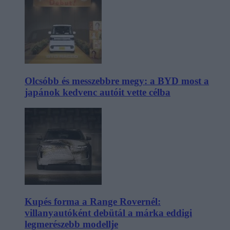
Olcsóbb és messzebbre megy: a BYD most a
japánok kedvenc autóit vette célba
Kupés forma a Range Rovernél:
villanyautóként debütál a márka eddigi
legmerészebb modellje