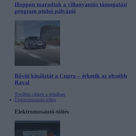
Hoppon maradtak a villanyautós támogatási
program utolsó pályázói
Bővíti kínálatát a Cupra – érkezik az olcsóbb
Raval
További cikkek a témában
Elektromosautó-töltés
Elektromosautó-töltés