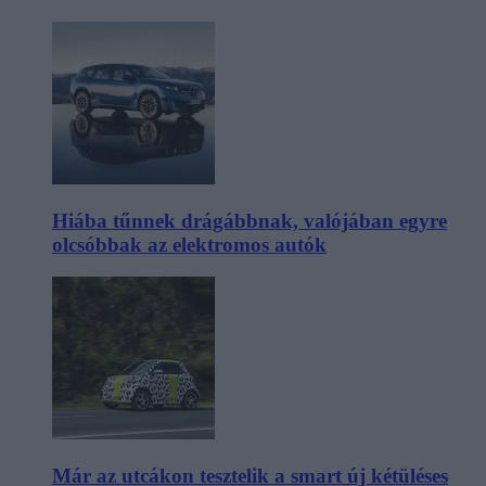
Hiába tűnnek drágábbnak, valójában egyre
olcsóbbak az elektromos autók
Már az utcákon tesztelik a smart új kétüléses