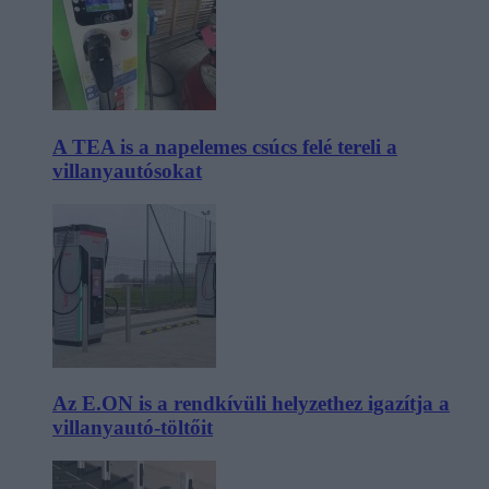
A TEA is a napelemes csúcs felé tereli a
villanyautósokat
Az E.ON is a rendkívüli helyzethez igazítja a
villanyautó-töltőit