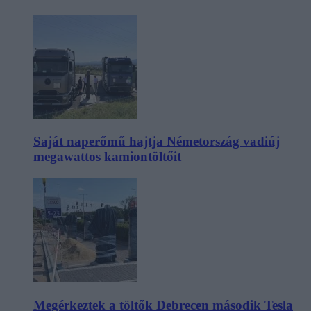
Saját naperőmű hajtja Németország vadiúj
megawattos kamiontöltőit
Megérkeztek a töltők Debrecen második Tesla