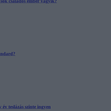
e sok családos ember vágyik?
tandard?
év teslázás szinte ingyen