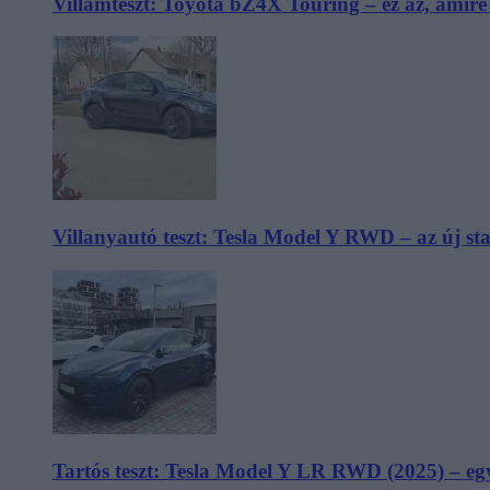
Villámteszt: Toyota bZ4X Touring – ez az, amir
Villanyautó teszt: Tesla Model Y RWD – az új s
Tartós teszt: Tesla Model Y LR RWD (2025) – egy 