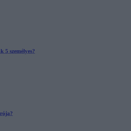
ak 5 személyes?
irója?