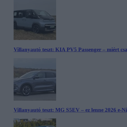
Villanyautó teszt: KIA PV5 Passenger – miért cs
Villanyautó teszt: MG S5EV – ez lenne 2026 e-N