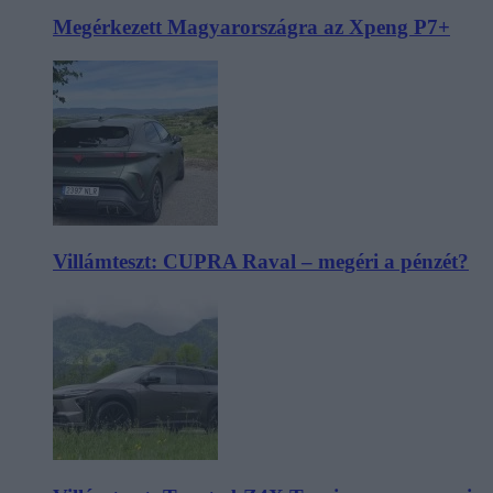
Megérkezett Magyarországra az Xpeng P7+
Villámteszt: CUPRA Raval – megéri a pénzét?