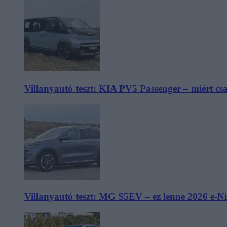
Villanyautó teszt: KIA PV5 Passenger – miért cs
Villanyautó teszt: MG S5EV – ez lenne 2026 e-N