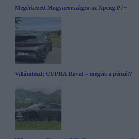
Megérkezett Magyarországra az Xpeng P7+
Villámteszt: CUPRA Raval – megéri a pénzét?