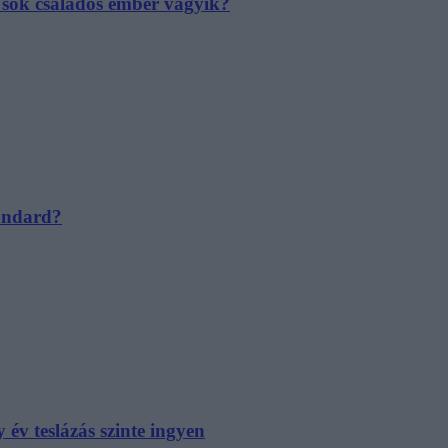
e sok családos ember vágyik?
tandard?
év teslázás szinte ingyen