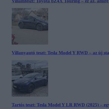
Villámteszt: Toyota bZ4X Touring – ez az, amir
Villanyautó teszt: Tesla Model Y RWD – az új s
Tartós teszt: Tesla Model Y LR RWD (2025) – egy 