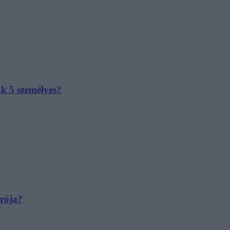
ak 5 személyes?
irója?