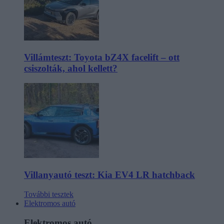
Villámteszt: Toyota bZ4X facelift – ott
csiszolták, ahol kellett?
Villanyautó teszt: Kia EV4 LR hatchback
További tesztek
Elektromos autó
Elektromos autó