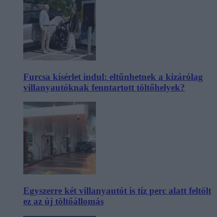
Furcsa kísérlet indul: eltűnhetnek a kizárólag
villanyautóknak fenntartott töltőhelyek?
Egyszerre két villanyautót is tíz perc alatt feltölt
ez az új töltőállomás