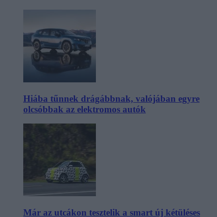
Hiába tűnnek drágábbnak, valójában egyre
olcsóbbak az elektromos autók
Már az utcákon tesztelik a smart új kétüléses