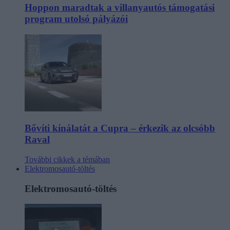
Hoppon maradtak a villanyautós támogatási
program utolsó pályázói
Bővíti kínálatát a Cupra – érkezik az olcsóbb
Raval
További cikkek a témában
Elektromosautó-töltés
Elektromosautó-töltés