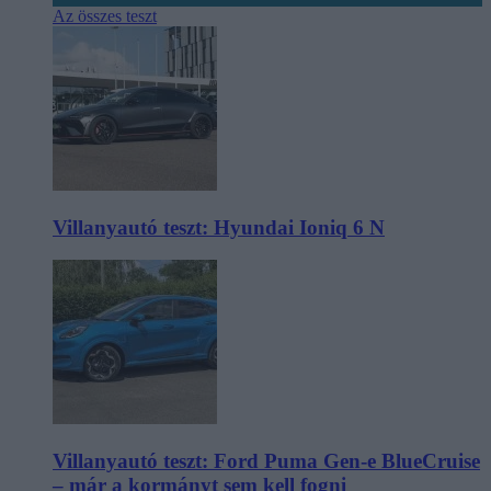
Az összes teszt
Villanyautó teszt: Hyundai Ioniq 6 N
Villanyautó teszt: Ford Puma Gen-e BlueCruise
– már a kormányt sem kell fogni