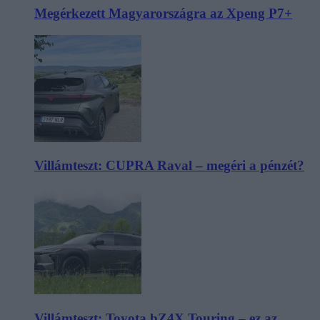
Megérkezett Magyarországra az Xpeng P7+
Villámteszt: CUPRA Raval – megéri a pénzét?
Villámteszt: Toyota bZ4X Touring – ez az,