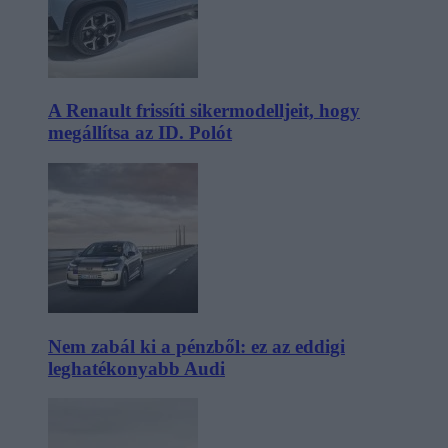
A Renault frissíti sikermodelljeit, hogy
megállítsa az ID. Polót
Nem zabál ki a pénzből: ez az eddigi
leghatékonyabb Audi