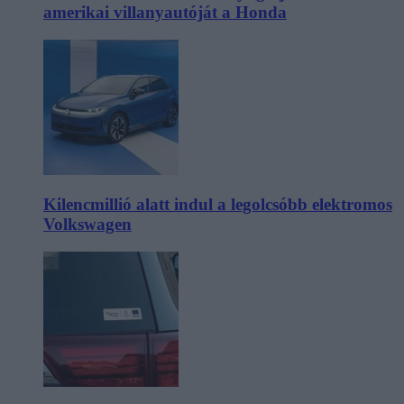
amerikai villanyautóját a Honda
Kilencmillió alatt indul a legolcsóbb elektromos
Volkswagen