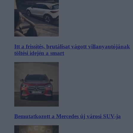
Itt a frissítés, brutálisat vágott villanyautójának
töltési idején a smart
Bemutatkozott a Mercedes új városi SUV-ja