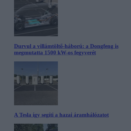
Durvul a villámtöltő-háború: a Dongfeng is
megmutatta 1500 kW-os fegyverét
A Tesla így segíti a hazai áramhálózatot