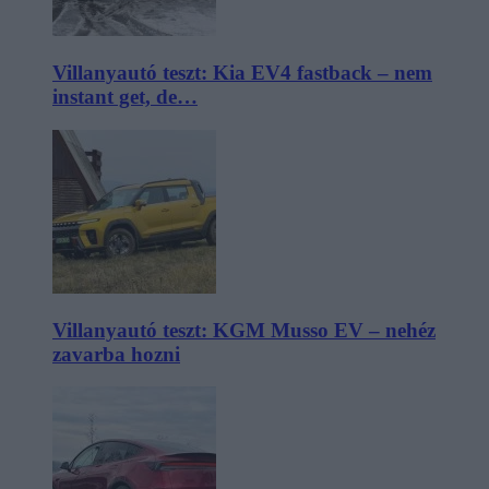
Villanyautó teszt: Kia EV4 fastback – nem
instant get, de…
Villanyautó teszt: KGM Musso EV – nehéz
zavarba hozni