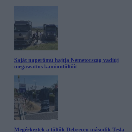
Saját naperőmű hajtja Németország vadiúj
megawattos kamiontöltőit
Megérkeztek a töltők Debrecen második Tesla