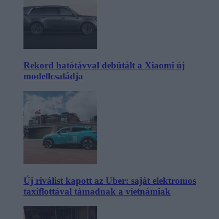
Rekord hatótávval debütált a Xiaomi új
modellcsaládja
Új riválist kapott az Uber: saját elektromos
taxiflottával támadnak a vietnámiak