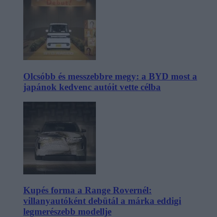
Olcsóbb és messzebbre megy: a BYD most a
japánok kedvenc autóit vette célba
Kupés forma a Range Rovernél:
villanyautóként debütál a márka eddigi
legmerészebb modellje