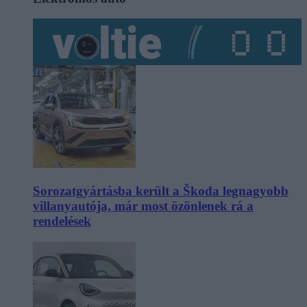
Sorozatgyártásba került a Škoda legnagyobb
villanyautója, már most özönlenek rá a
rendelések