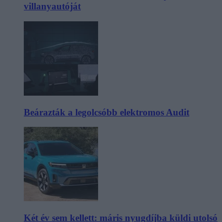
villanyautóját
Beárazták a legolcsóbb elektromos Audit
Két év sem kellett: máris nyugdíjba küldi utolsó