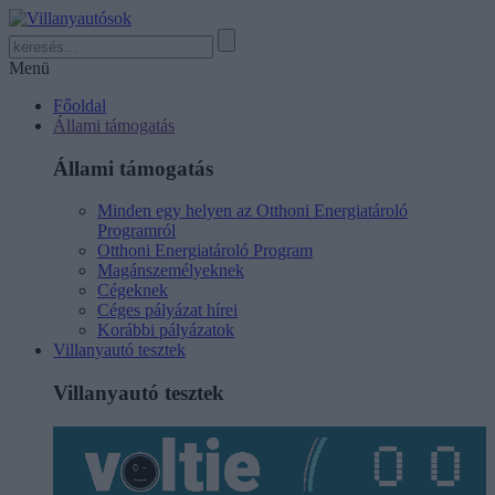
Menü
Főoldal
Állami támogatás
Állami támogatás
Minden egy helyen az Otthoni Energiatároló
Programról
Otthoni Energiatároló Program
Magánszemélyeknek
Cégeknek
Céges pályázat hírei
Korábbi pályázatok
Villanyautó tesztek
Villanyautó tesztek