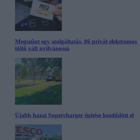
Megszűnt egy szolgáltatás, 86 privát elektromos
töltő vált nyilvánossá
Újabb hazai Supercharger építése kezdődött el