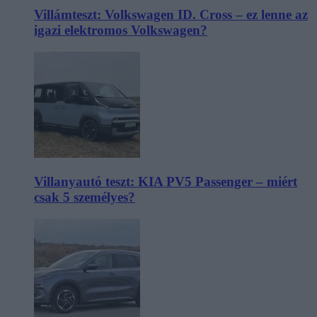
Villámteszt: Volkswagen ID. Cross – ez lenne az
igazi elektromos Volkswagen?
Villanyautó teszt: KIA PV5 Passenger – miért
csak 5 személyes?