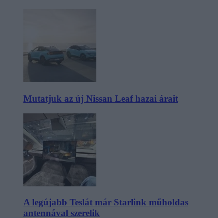
Mutatjuk az új Nissan Leaf hazai árait
A legújabb Teslát már Starlink műholdas
antennával szerelik