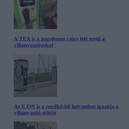
A TEA is a napelemes csúcs felé tereli a
villanyautósokat
Az E.ON is a rendkívüli helyzethez igazítja a
villanyautó-töltőit