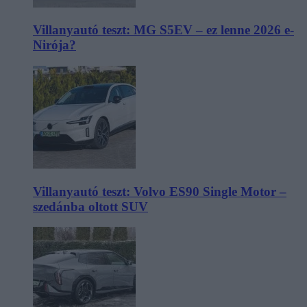
Villanyautó teszt: MG S5EV – ez lenne 2026 e-
Nirója?
Villanyautó teszt: Volvo ES90 Single Motor –
szedánba oltott SUV