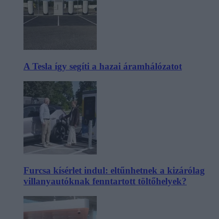
A Tesla így segíti a hazai áramhálózatot
Furcsa kísérlet indul: eltűnhetnek a kizárólag
villanyautóknak fenntartott töltőhelyek?