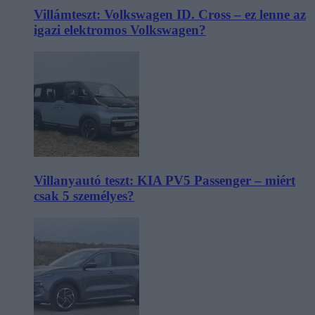
Villámteszt: Volkswagen ID. Cross – ez lenne az
igazi elektromos Volkswagen?
Villanyautó teszt: KIA PV5 Passenger – miért
csak 5 személyes?