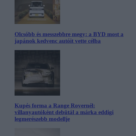
Olcsóbb és messzebbre megy: a BYD most a
japánok kedvenc autóit vette célba
Kupés forma a Range Rovernél:
villanyautóként debütál a márka eddigi
legmerészebb modellje