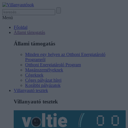
Menü
Főoldal
Állami támogatás
Állami támogatás
Minden egy helyen az Otthoni Energiatároló
Programról
Otthoni Energiatároló Program
Magánszemélyeknek
Cégeknek
Céges pályázat hírei
Korábbi pályázatok
Villanyautó tesztek
Villanyautó tesztek