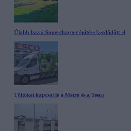
Újabb hazai Supercharger építése kezdődött el
Töltőket kapcsol le a Metro és a Tesco