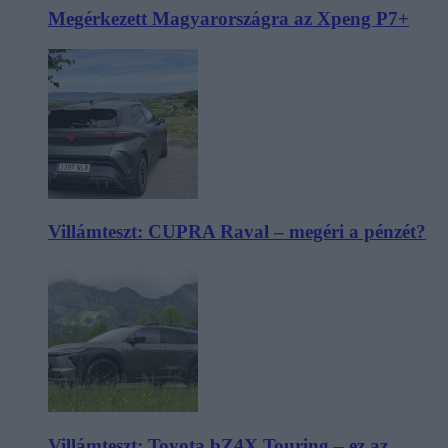
Megérkezett Magyarországra az Xpeng P7+
Villámteszt: CUPRA Raval – megéri a pénzét?
Villámteszt: Toyota bZ4X Touring – ez az,