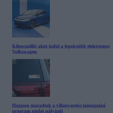
Kilencmillió alatt indul a legolcsóbb elektromos
Volkswagen
Hoppon maradtak a villanyautós támogatási
program utolsó pályázói