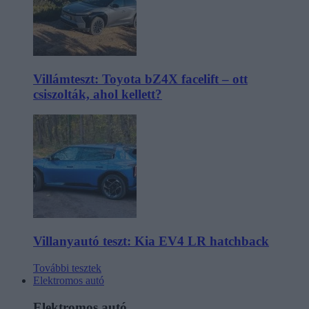
Villámteszt: Toyota bZ4X facelift – ott
csiszolták, ahol kellett?
Villanyautó teszt: Kia EV4 LR hatchback
További tesztek
Elektromos autó
Elektromos autó