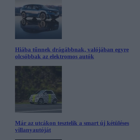
Hiába tűnnek drágábbnak, valójában egyre
olcsóbbak az elektromos autók
Már az utcákon tesztelik a smart új kétüléses
villanyautóját