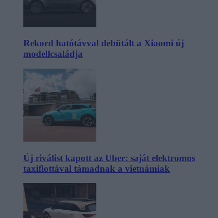
Rekord hatótávval debütált a Xiaomi új
modellcsaládja
Új riválist kapott az Uber: saját elektromos
taxiflottával támadnak a vietnámiak