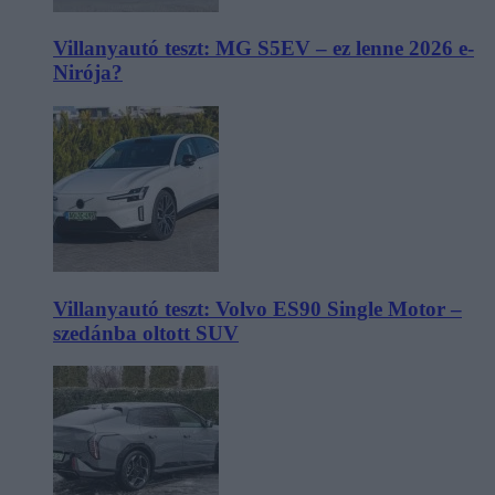
Villanyautó teszt: MG S5EV – ez lenne 2026 e-
Nirója?
Villanyautó teszt: Volvo ES90 Single Motor –
szedánba oltott SUV