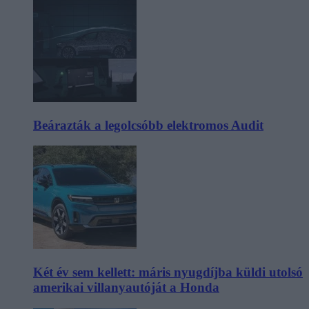
Beárazták a legolcsóbb elektromos Audit
Két év sem kellett: máris nyugdíjba küldi utolsó
amerikai villanyautóját a Honda