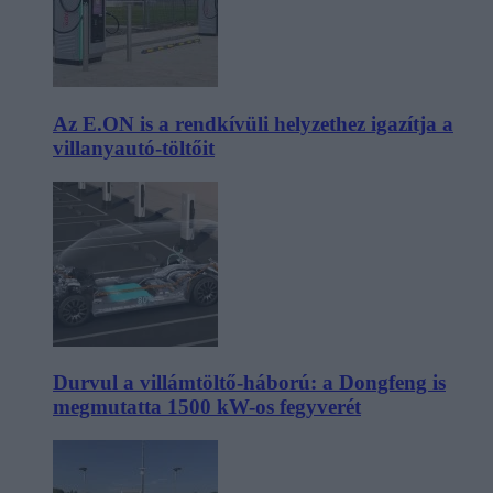
Az E.ON is a rendkívüli helyzethez igazítja a
villanyautó-töltőit
Durvul a villámtöltő-háború: a Dongfeng is
megmutatta 1500 kW-os fegyverét