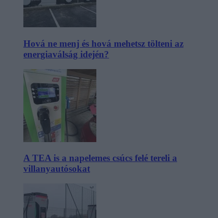
Hová ne menj és hová mehetsz tölteni az
energiaválság idején?
A TEA is a napelemes csúcs felé tereli a
villanyautósokat