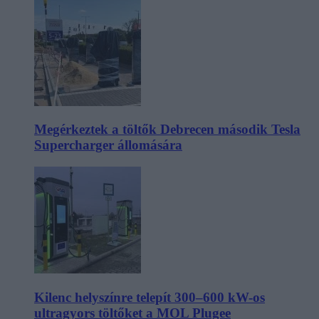
Megérkeztek a töltők Debrecen második Tesla
Supercharger állomására
Kilenc helyszínre telepít 300–600 kW-os
ultragyors töltőket a MOL Plugee