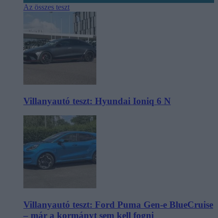
Az összes teszt
Villanyautó teszt: Hyundai Ioniq 6 N
Villanyautó teszt: Ford Puma Gen-e BlueCruise
– már a kormányt sem kell fogni