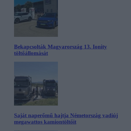
Bekapcsolták Magyarország 13. Ionity
töltőállomását
Saját naperőmű hajtja Németország vadiúj
megawattos kamiontöltőit