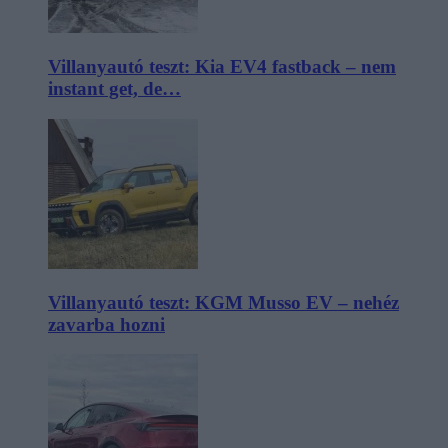
Villanyautó teszt: Kia EV4 fastback – nem
instant get, de…
Villanyautó teszt: KGM Musso EV – nehéz
zavarba hozni