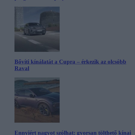
Bővíti kínálatát a Cupra – érkezik az olcsóbb
Raval
Ennyiért nagyot szólhat: gyorsan tölthető kínai