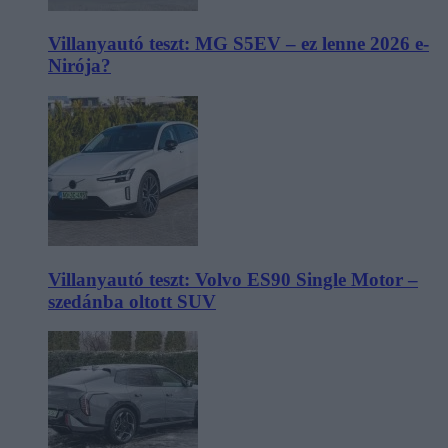
Villanyautó teszt: MG S5EV – ez lenne 2026 e-
Nirója?
Villanyautó teszt: Volvo ES90 Single Motor –
szedánba oltott SUV