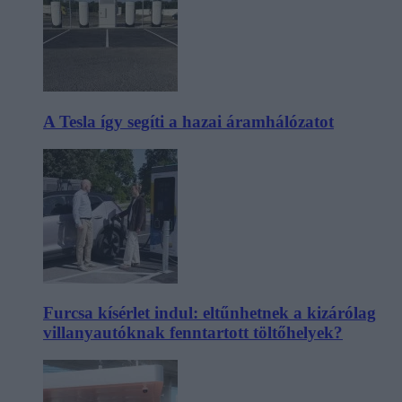
A Tesla így segíti a hazai áramhálózatot
Furcsa kísérlet indul: eltűnhetnek a kizárólag
villanyautóknak fenntartott töltőhelyek?