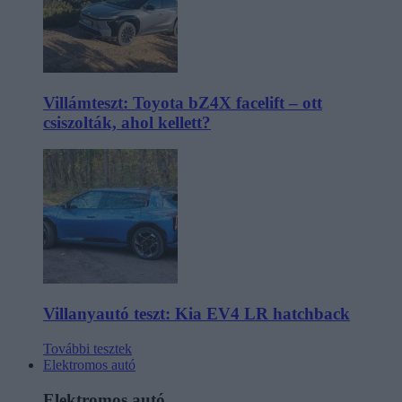
Villámteszt: Toyota bZ4X facelift – ott
csiszolták, ahol kellett?
Villanyautó teszt: Kia EV4 LR hatchback
További tesztek
Elektromos autó
Elektromos autó