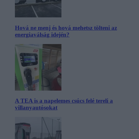
Hová ne menj és hová mehetsz tölteni az
energiaválság idején?
A TEA is a napelemes csúcs felé tereli a
villanyautósokat