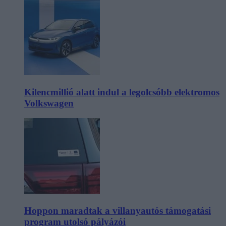
Kilencmillió alatt indul a legolcsóbb elektromos
Volkswagen
Hoppon maradtak a villanyautós támogatási
program utolsó pályázói