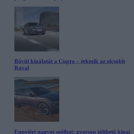
Bővíti kínálatát a Cupra – érkezik az olcsóbb
Raval
Ennyiért nagyot szólhat: gyorsan tölthető kínai