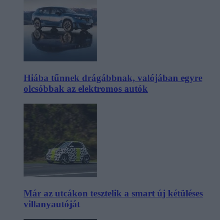
Hiába tűnnek drágábbnak, valójában egyre
olcsóbbak az elektromos autók
Már az utcákon tesztelik a smart új kétüléses
villanyautóját