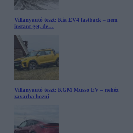
Villanyautó teszt: Kia EV4 fastback – nem
instant get, de…
Villanyautó teszt: KGM Musso EV – nehéz
zavarba hozni