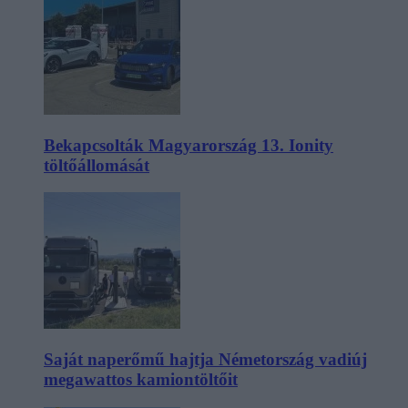
Bekapcsolták Magyarország 13. Ionity
töltőállomását
Saját naperőmű hajtja Németország vadiúj
megawattos kamiontöltőit