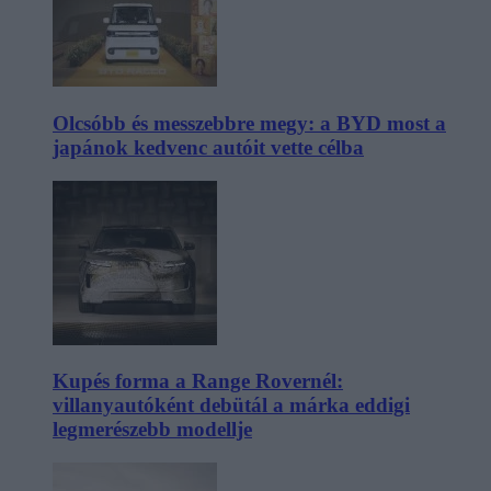
Olcsóbb és messzebbre megy: a BYD most a
japánok kedvenc autóit vette célba
Kupés forma a Range Rovernél:
villanyautóként debütál a márka eddigi
legmerészebb modellje