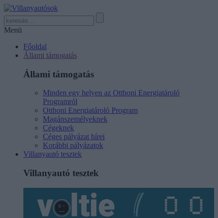
Menü
Főoldal
Állami támogatás
Állami támogatás
Minden egy helyen az Otthoni Energiatároló
Programról
Otthoni Energiatároló Program
Magánszemélyeknek
Cégeknek
Céges pályázat hírei
Korábbi pályázatok
Villanyautó tesztek
Villanyautó tesztek