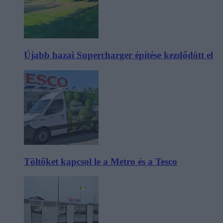
Újabb hazai Supercharger építése kezdődött el
Töltőket kapcsol le a Metro és a Tesco