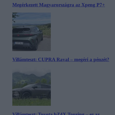
Megérkezett Magyarországra az Xpeng P7+
Villámteszt: CUPRA Raval – megéri a pénzét?
Villámteszt: Toyota bZ4X Touring – ez az,