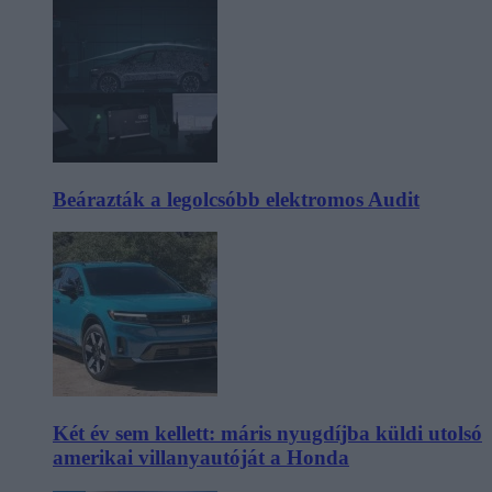
Beárazták a legolcsóbb elektromos Audit
Két év sem kellett: máris nyugdíjba küldi utolsó
amerikai villanyautóját a Honda