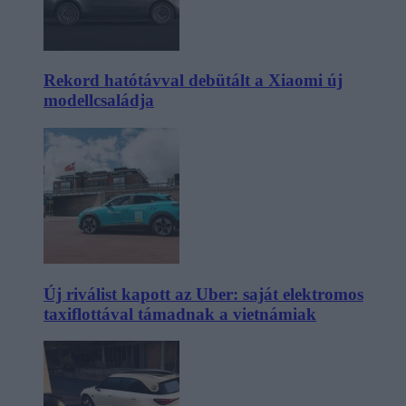
Rekord hatótávval debütált a Xiaomi új
modellcsaládja
Új riválist kapott az Uber: saját elektromos
taxiflottával támadnak a vietnámiak