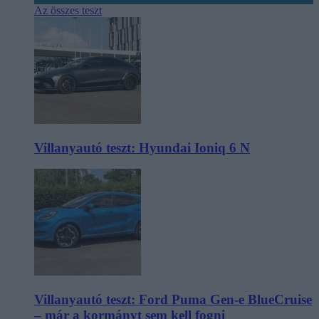
Az összes teszt
Villanyautó teszt: Hyundai Ioniq 6 N
Villanyautó teszt: Ford Puma Gen-e BlueCruise
– már a kormányt sem kell fogni