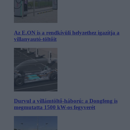
Az E.ON is a rendkívüli helyzethez igazítja a
villanyautó-töltőit
Durvul a villámtöltő-háború: a Dongfeng is
megmutatta 1500 kW-os fegyverét