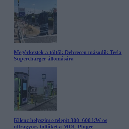
Megérkeztek a töltők Debrecen második Tesla
Supercharger állomására
Kilenc helyszínre telepít 300–600 kW-os
ultragyors töltőket a MOL Plugee