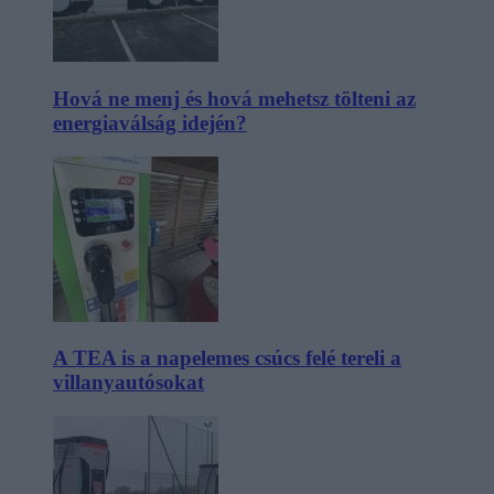
Hová ne menj és hová mehetsz tölteni az
energiaválság idején?
A TEA is a napelemes csúcs felé tereli a
villanyautósokat