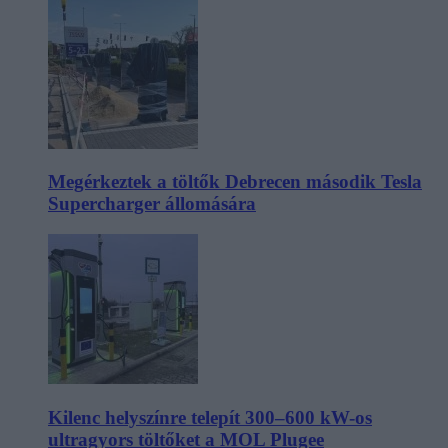
Megérkeztek a töltők Debrecen második Tesla
Supercharger állomására
Kilenc helyszínre telepít 300–600 kW-os
ultragyors töltőket a MOL Plugee