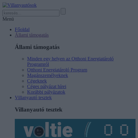
Menü
Főoldal
Állami támogatás
Állami támogatás
Minden egy helyen az Otthoni Energiatároló
Programról
Otthoni Energiatároló Program
Magánszemélyeknek
Cégeknek
Céges pályázat hírei
Korábbi pályázatok
Villanyautó tesztek
Villanyautó tesztek