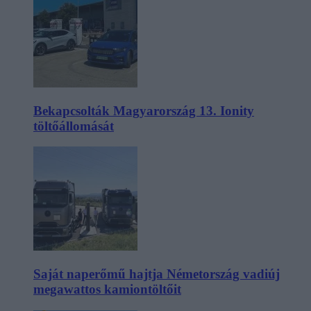
Bekapcsolták Magyarország 13. Ionity
töltőállomását
Saját naperőmű hajtja Németország vadiúj
megawattos kamiontöltőit