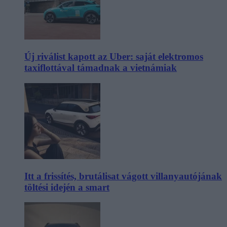
Új riválist kapott az Uber: saját elektromos
taxiflottával támadnak a vietnámiak
Itt a frissítés, brutálisat vágott villanyautójának
töltési idején a smart