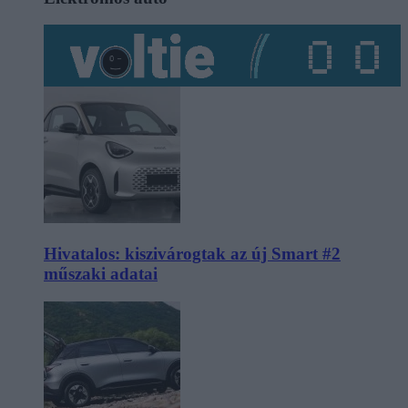
Hivatalos: kiszivárogtak az új Smart #2
műszaki adatai