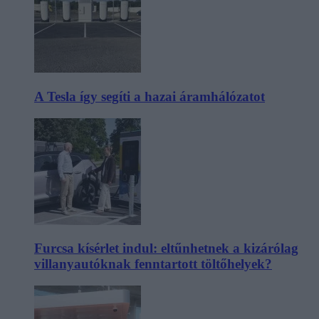
A Tesla így segíti a hazai áramhálózatot
Furcsa kísérlet indul: eltűnhetnek a kizárólag
villanyautóknak fenntartott töltőhelyek?