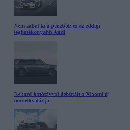
Nem zabál ki a pénzből: ez az eddigi
leghatékonyabb Audi
Rekord hatótávval debütált a Xiaomi új
modellcsaládja