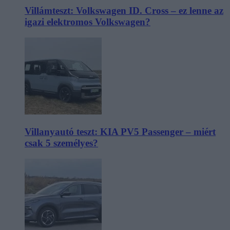
Villámteszt: Volkswagen ID. Cross – ez lenne az
igazi elektromos Volkswagen?
Villanyautó teszt: KIA PV5 Passenger – miért
csak 5 személyes?