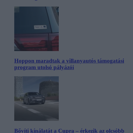
Hoppon maradtak a villanyautós támogatási
program utolsó pályázói
Bővíti kínálatát a Cupra – érkezik az olcsóbb