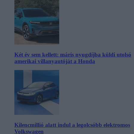
Két év sem kellett: máris nyugdíjba küldi utolsó
amerikai villanyautóját a Honda
Kilencmillió alatt indul a legolcsóbb elektromos
Volkswagen