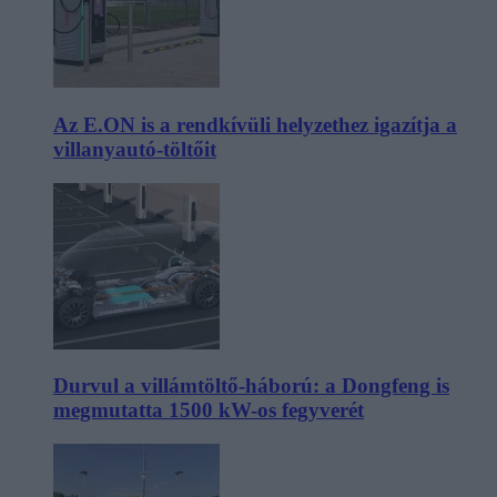
Az E.ON is a rendkívüli helyzethez igazítja a
villanyautó-töltőit
Durvul a villámtöltő-háború: a Dongfeng is
megmutatta 1500 kW-os fegyverét