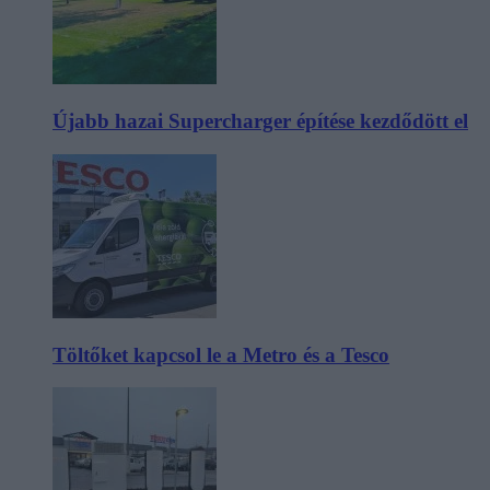
Újabb hazai Supercharger építése kezdődött el
Töltőket kapcsol le a Metro és a Tesco