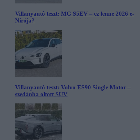
Villanyautó teszt: MG S5EV – ez lenne 2026 e-
Nirója?
Villanyautó teszt: Volvo ES90 Single Motor –
szedánba oltott SUV