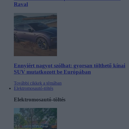
Raval
Ennyiért nagyot szólhat: gyorsan tölthető kínai
SUV mutatkozott be Európában
További cikkek a témában
Elektromosautó-töltés
Elektromosautó-töltés