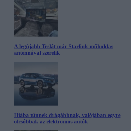
A legújabb Teslát már Starlink műholdas
antennával szerelik
Hiába tűnnek drágábbnak, valójában egyre
olcsóbbak az elektromos autók