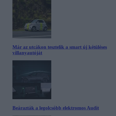
Már az utcákon tesztelik a smart új kétüléses
villanyautóját
Beárazták a legolcsóbb elektromos Audit