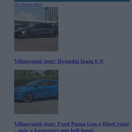
Az összes teszt
Villanyautó teszt: Hyundai Ioniq 6 N
Villanyautó teszt: Ford Puma Gen-e BlueCruise
– már a kormányt sem kell fogni