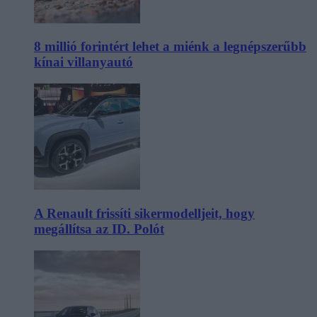
8 millió forintért lehet a miénk a legnépszerűbb
kínai villanyautó
A Renault frissíti sikermodelljeit, hogy
megállítsa az ID. Polót