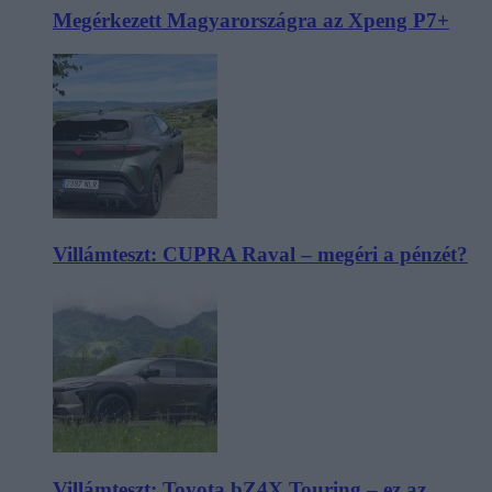
Megérkezett Magyarországra az Xpeng P7+
Villámteszt: CUPRA Raval – megéri a pénzét?
Villámteszt: Toyota bZ4X Touring – ez az,