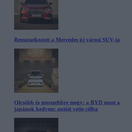
Bemutatkozott a Mercedes új városi SUV-ja
Olcsóbb és messzebbre megy: a BYD most a
japánok kedvenc autóit vette célba