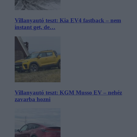
Villanyautó teszt: Kia EV4 fastback – nem
instant get, de…
Villanyautó teszt: KGM Musso EV – nehéz
zavarba hozni