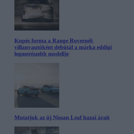
Kupés forma a Range Rovernél:
villanyautóként debütál a márka eddigi
legmerészebb modellje
Mutatjuk az új Nissan Leaf hazai árait