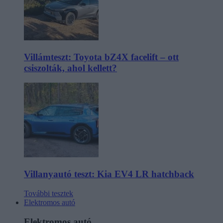
Villámteszt: Toyota bZ4X facelift – ott
csiszolták, ahol kellett?
Villanyautó teszt: Kia EV4 LR hatchback
További tesztek
Elektromos autó
Elektromos autó