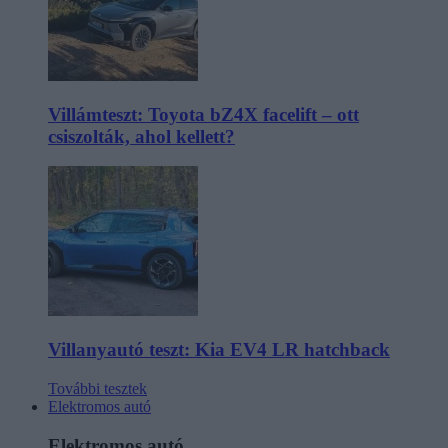
Villámteszt: Toyota bZ4X facelift – ott
csiszolták, ahol kellett?
Villanyautó teszt: Kia EV4 LR hatchback
További tesztek
Elektromos autó
Elektromos autó