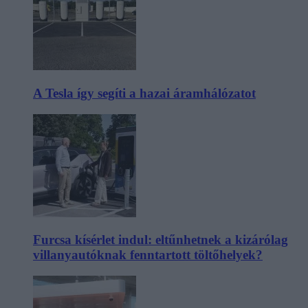
A Tesla így segíti a hazai áramhálózatot
Furcsa kísérlet indul: eltűnhetnek a kizárólag
villanyautóknak fenntartott töltőhelyek?