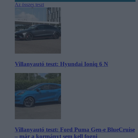
Az összes teszt
Villanyautó teszt: Hyundai Ioniq 6 N
Villanyautó teszt: Ford Puma Gen-e BlueCruise
– már a kormányt sem kell fogni