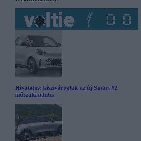
Hivatalos: kiszivárogtak az új Smart #2
műszaki adatai