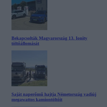
Bekapcsolták Magyarország 13. Ionity
töltőállomását
Saját naperőmű hajtja Németország vadiúj
megawattos kamiontöltőit