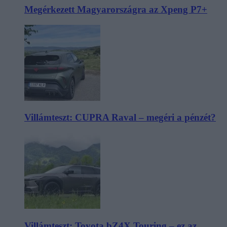
Megérkezett Magyarországra az Xpeng P7+
Villámteszt: CUPRA Raval – megéri a pénzét?
Villámteszt: Toyota bZ4X Touring – ez az,