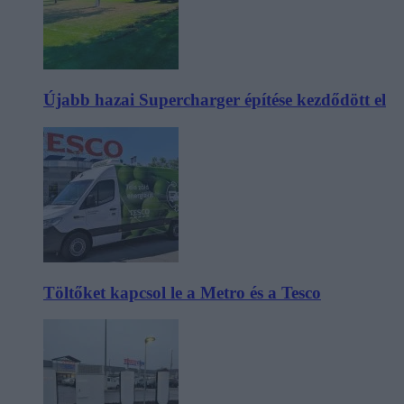
Újabb hazai Supercharger építése kezdődött el
Töltőket kapcsol le a Metro és a Tesco