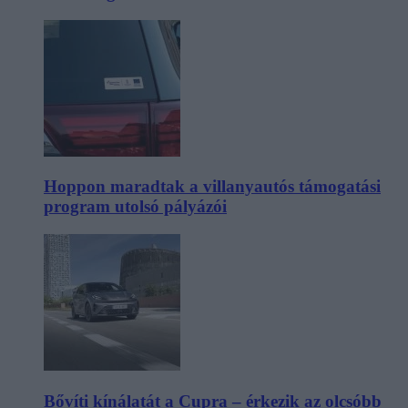
Hoppon maradtak a villanyautós támogatási
program utolsó pályázói
Bővíti kínálatát a Cupra – érkezik az olcsóbb