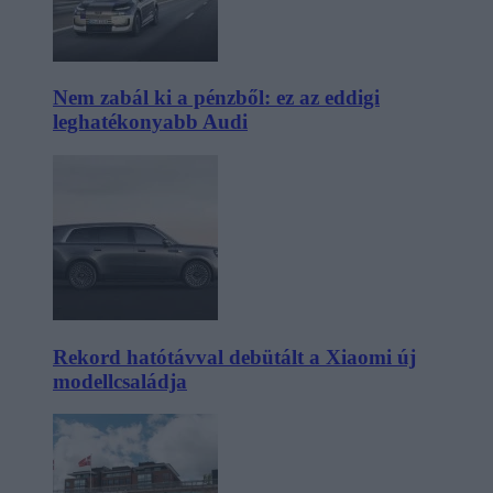
Nem zabál ki a pénzből: ez az eddigi
leghatékonyabb Audi
Rekord hatótávval debütált a Xiaomi új
modellcsaládja