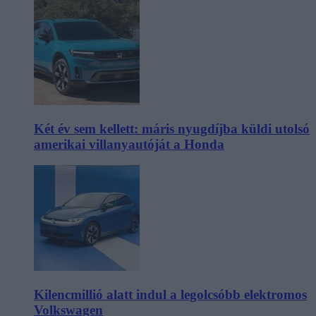
Két év sem kellett: máris nyugdíjba küldi utolsó
amerikai villanyautóját a Honda
Kilencmillió alatt indul a legolcsóbb elektromos
Volkswagen