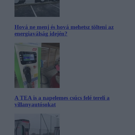
Hová ne menj és hová mehetsz tölteni az
energiaválság idején?
A TEA is a napelemes csúcs felé tereli a
villanyautósokat