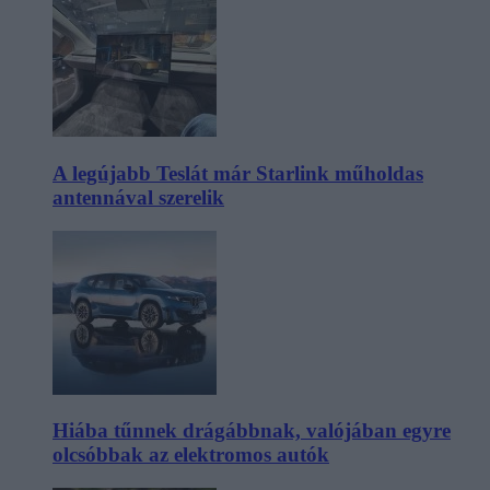
A legújabb Teslát már Starlink műholdas
antennával szerelik
Hiába tűnnek drágábbnak, valójában egyre
olcsóbbak az elektromos autók