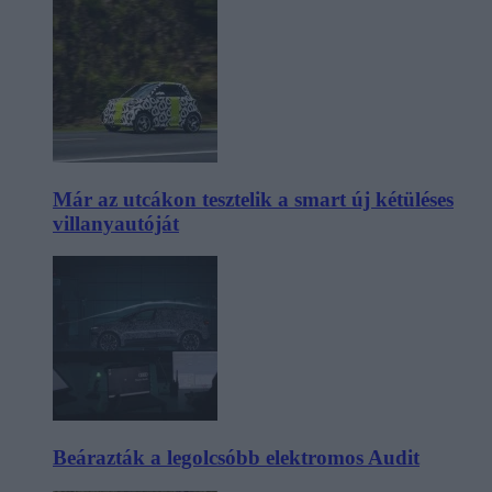
Már az utcákon tesztelik a smart új kétüléses
villanyautóját
Beárazták a legolcsóbb elektromos Audit