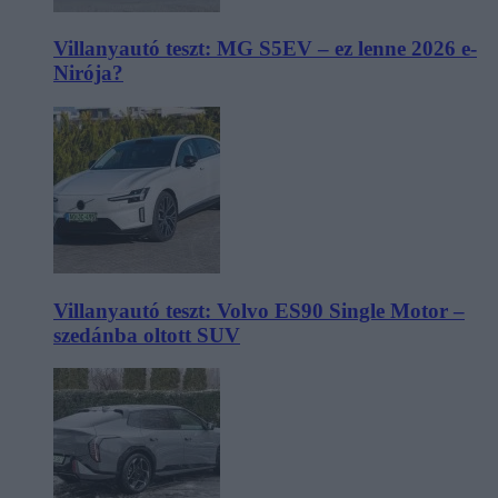
Villanyautó teszt: MG S5EV – ez lenne 2026 e-
Nirója?
Villanyautó teszt: Volvo ES90 Single Motor –
szedánba oltott SUV