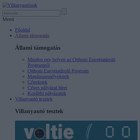
Menü
Főoldal
Állami támogatás
Állami támogatás
Minden egy helyen az Otthoni Energiatároló
Programról
Otthoni Energiatároló Program
Magánszemélyeknek
Cégeknek
Céges pályázat hírei
Korábbi pályázatok
Villanyautó tesztek
Villanyautó tesztek