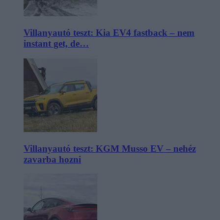
Villanyautó teszt: Kia EV4 fastback – nem
instant get, de…
Villanyautó teszt: KGM Musso EV – nehéz
zavarba hozni