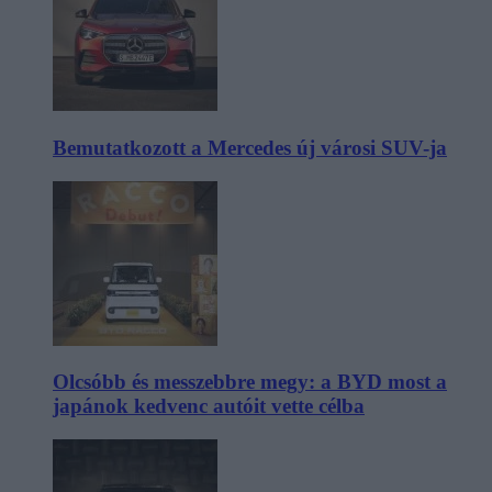
Bemutatkozott a Mercedes új városi SUV-ja
Olcsóbb és messzebbre megy: a BYD most a
japánok kedvenc autóit vette célba