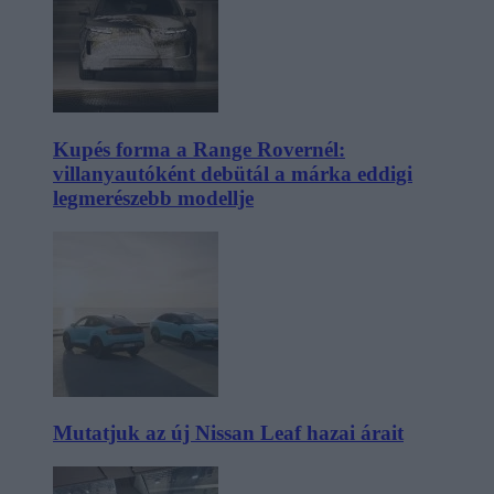
Kupés forma a Range Rovernél:
villanyautóként debütál a márka eddigi
legmerészebb modellje
Mutatjuk az új Nissan Leaf hazai árait