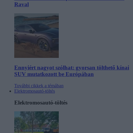
Raval
Ennyiért nagyot szólhat: gyorsan tölthető kínai
SUV mutatkozott be Európában
További cikkek a témában
Elektromosautó-töltés
Elektromosautó-töltés