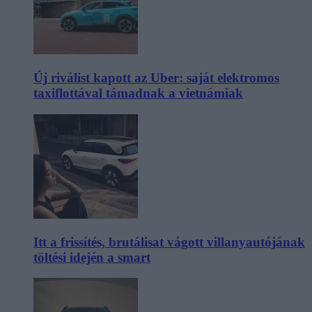
Új riválist kapott az Uber: saját elektromos
taxiflottával támadnak a vietnámiak
Itt a frissítés, brutálisat vágott villanyautójának
töltési idején a smart