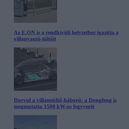
Az E.ON is a rendkívüli helyzethez igazítja a
villanyautó-töltőit
Durvul a villámtöltő-háború: a Dongfeng is
megmutatta 1500 kW-os fegyverét