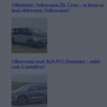
Villámteszt: Volkswagen ID. Cross – ez lenne az
igazi elektromos Volkswagen?
Villanyautó teszt: KIA PV5 Passenger – miért
csak 5 személyes?