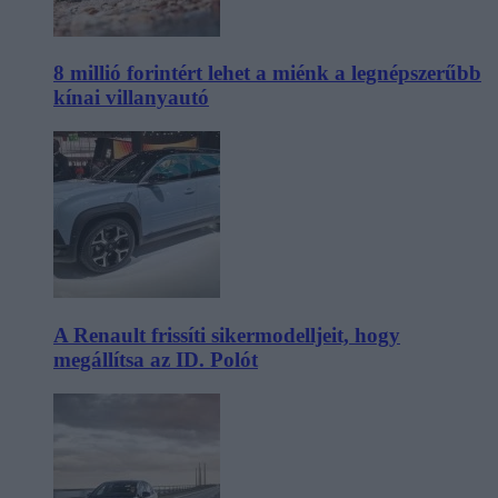
8 millió forintért lehet a miénk a legnépszerűbb
kínai villanyautó
A Renault frissíti sikermodelljeit, hogy
megállítsa az ID. Polót