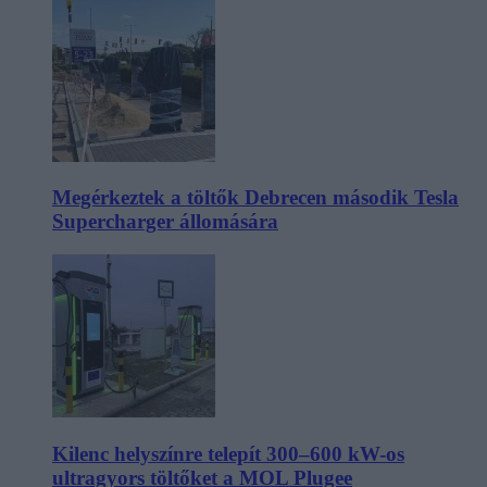
Megérkeztek a töltők Debrecen második Tesla
Supercharger állomására
Kilenc helyszínre telepít 300–600 kW-os
ultragyors töltőket a MOL Plugee