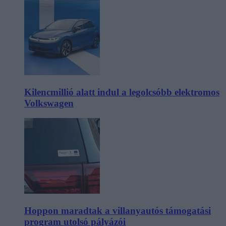
Kilencmillió alatt indul a legolcsóbb elektromos
Volkswagen
Hoppon maradtak a villanyautós támogatási
program utolsó pályázói