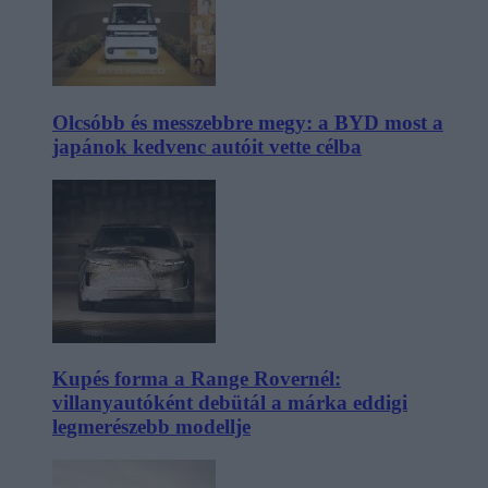
Olcsóbb és messzebbre megy: a BYD most a
japánok kedvenc autóit vette célba
Kupés forma a Range Rovernél:
villanyautóként debütál a márka eddigi
legmerészebb modellje