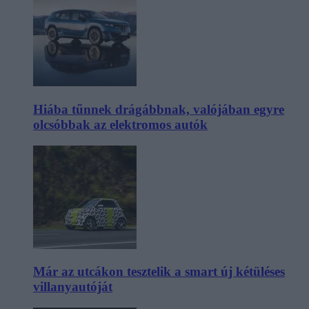
Hiába tűnnek drágábbnak, valójában egyre
olcsóbbak az elektromos autók
Már az utcákon tesztelik a smart új kétüléses
villanyautóját