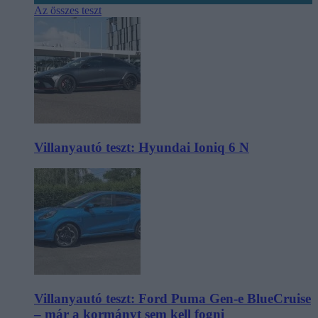
Az összes teszt
Villanyautó teszt: Hyundai Ioniq 6 N
Villanyautó teszt: Ford Puma Gen-e BlueCruise
– már a kormányt sem kell fogni