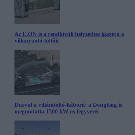
Az E.ON is a rendkívüli helyzethez igazítja a
villanyautó-töltőit
Durvul a villámtöltő-háború: a Dongfeng is
megmutatta 1500 kW-os fegyverét