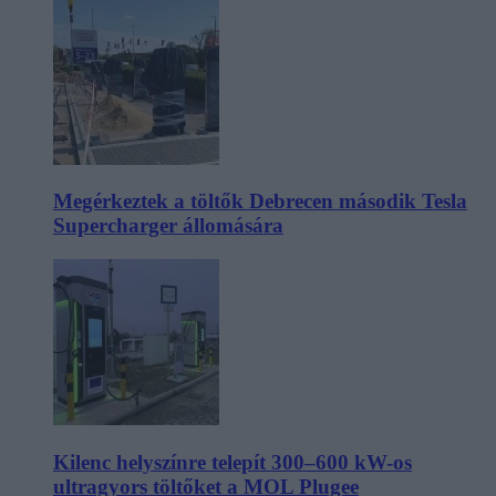
Megérkeztek a töltők Debrecen második Tesla
Supercharger állomására
Kilenc helyszínre telepít 300–600 kW-os
ultragyors töltőket a MOL Plugee