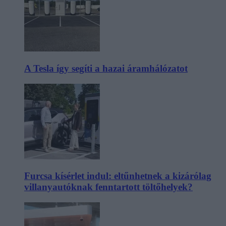
A Tesla így segíti a hazai áramhálózatot
Furcsa kísérlet indul: eltűnhetnek a kizárólag
villanyautóknak fenntartott töltőhelyek?