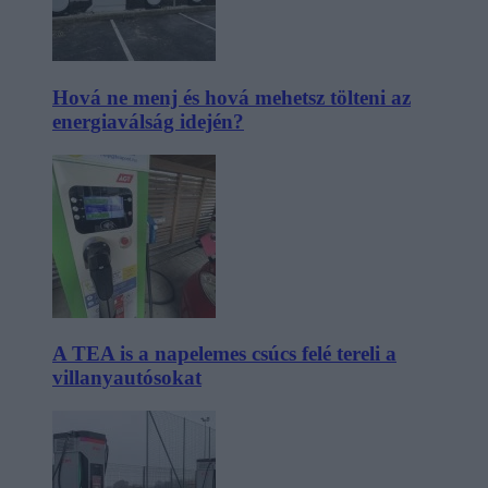
Hová ne menj és hová mehetsz tölteni az
energiaválság idején?
A TEA is a napelemes csúcs felé tereli a
villanyautósokat