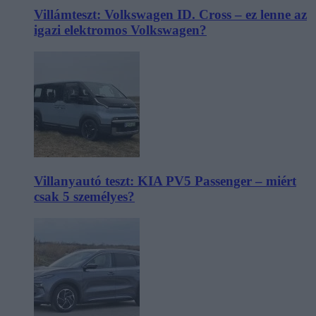
Villámteszt: Volkswagen ID. Cross – ez lenne az
igazi elektromos Volkswagen?
Villanyautó teszt: KIA PV5 Passenger – miért
csak 5 személyes?