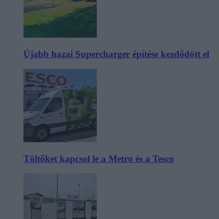
Újabb hazai Supercharger építése kezdődött el
Töltőket kapcsol le a Metro és a Tesco