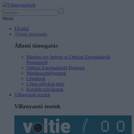
Menü
Főoldal
Állami támogatás
Állami támogatás
Minden egy helyen az Otthoni Energiatároló
Programról
Otthoni Energiatároló Program
Magánszemélyeknek
Cégeknek
Céges pályázat hírei
Korábbi pályázatok
Villanyautó tesztek
Villanyautó tesztek