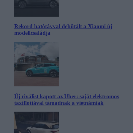
Rekord hatótávval debütált a Xiaomi új
modellcsaládja
Új riválist kapott az Uber: saját elektromos
taxiflottával támadnak a vietnámiak