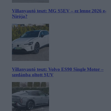
Villanyautó teszt: MG S5EV – ez lenne 2026 e-
Nirója?
Villanyautó teszt: Volvo ES90 Single Motor –
szedánba oltott SUV