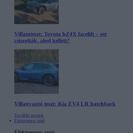
Villámteszt: Toyota bZ4X facelift – ott
csiszolták, ahol kellett?
Villanyautó teszt: Kia EV4 LR hatchback
További tesztek
Elektromos autó
Elektromos autó