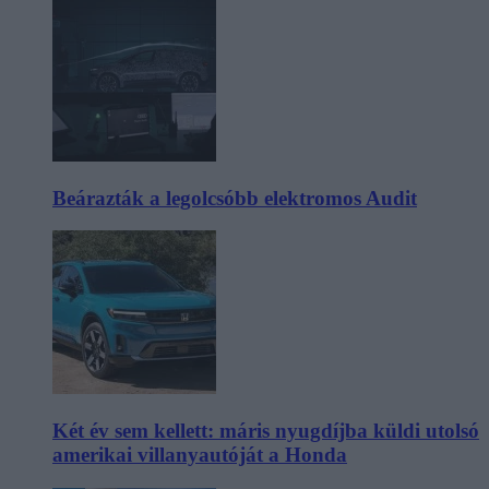
Beárazták a legolcsóbb elektromos Audit
Két év sem kellett: máris nyugdíjba küldi utolsó
amerikai villanyautóját a Honda