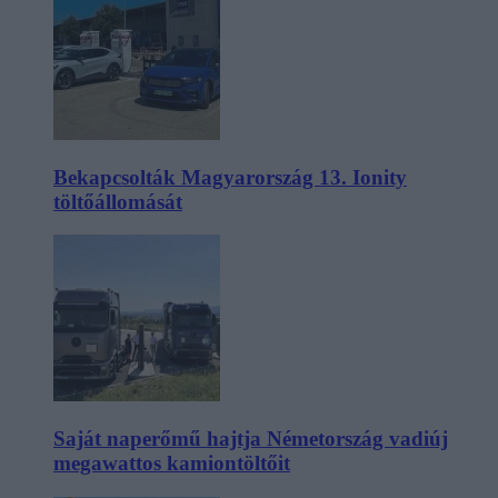
Bekapcsolták Magyarország 13. Ionity
töltőállomását
Saját naperőmű hajtja Németország vadiúj
megawattos kamiontöltőit