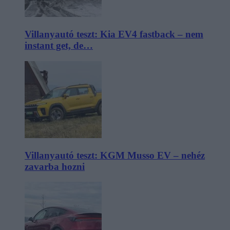
Villanyautó teszt: Kia EV4 fastback – nem
instant get, de…
Villanyautó teszt: KGM Musso EV – nehéz
zavarba hozni