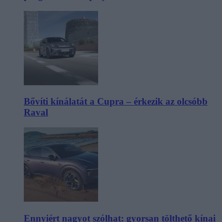
Bővíti kínálatát a Cupra – érkezik az olcsóbb
Raval
Ennyiért nagyot szólhat: gyorsan tölthető kínai