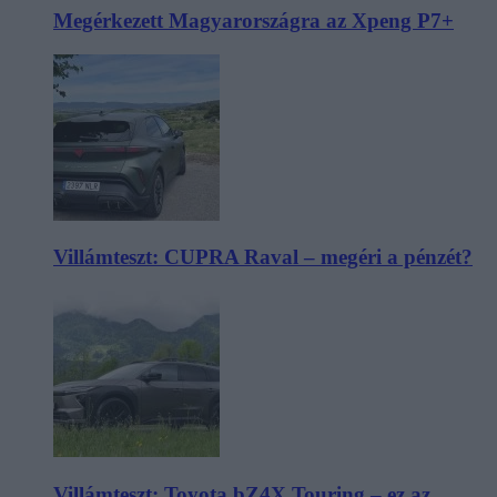
Megérkezett Magyarországra az Xpeng P7+
Villámteszt: CUPRA Raval – megéri a pénzét?
Villámteszt: Toyota bZ4X Touring – ez az,