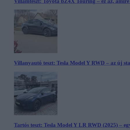
Villámteszt: Toyota bZ4X Touring – ez az, amir
Villanyautó teszt: Tesla Model Y RWD – az új s
Tartós teszt: Tesla Model Y LR RWD (2025) – egy 