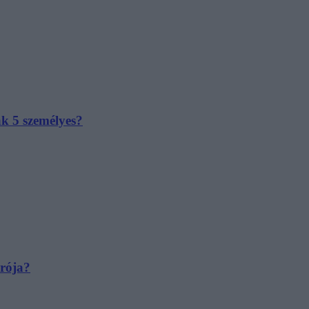
ak 5 személyes?
irója?