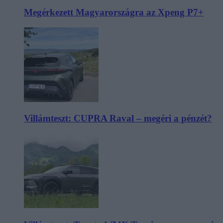
Megérkezett Magyarországra az Xpeng P7+
Villámteszt: CUPRA Raval – megéri a pénzét?