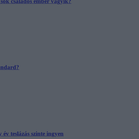
e sok családos ember vágyik?
tandard?
év teslázás szinte ingyen