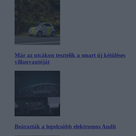
Már az utcákon tesztelik a smart új kétüléses
villanyautóját
Beárazták a legolcsóbb elektromos Audit