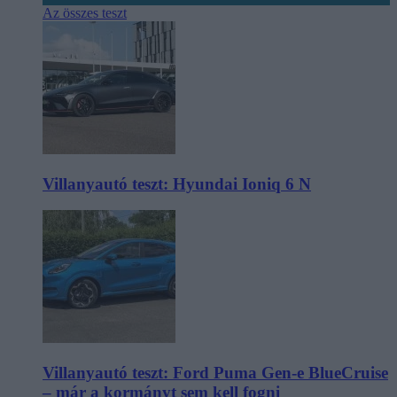
Az összes teszt
Villanyautó teszt: Hyundai Ioniq 6 N
Villanyautó teszt: Ford Puma Gen-e BlueCruise
– már a kormányt sem kell fogni