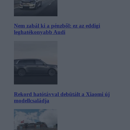
Nem zabál ki a pénzből: ez az eddigi
leghatékonyabb Audi
Rekord hatótávval debütált a Xiaomi új
modellcsaládja