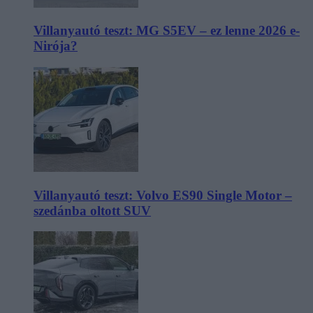
Villanyautó teszt: MG S5EV – ez lenne 2026 e-
Nirója?
Villanyautó teszt: Volvo ES90 Single Motor –
szedánba oltott SUV