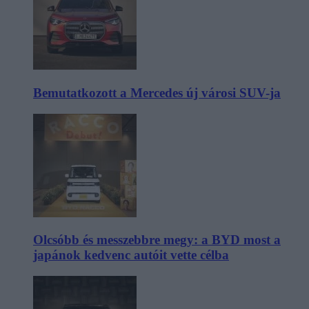
Bemutatkozott a Mercedes új városi SUV-ja
Olcsóbb és messzebbre megy: a BYD most a
japánok kedvenc autóit vette célba