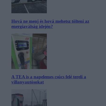
Hová ne menj és hová mehetsz tölteni az
energiaválság idején?
A TEA is a napelemes csúcs felé tereli a
villanyautósokat