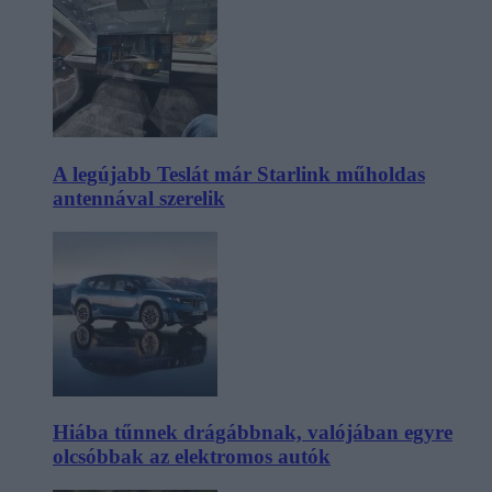
A legújabb Teslát már Starlink műholdas
antennával szerelik
Hiába tűnnek drágábbnak, valójában egyre
olcsóbbak az elektromos autók