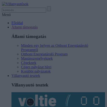
Menü
Főoldal
Állami támogatás
Állami támogatás
Minden egy helyen az Otthoni Energiatároló
Programról
Otthoni Energiatároló Program
Magánszemélyeknek
Cégeknek
Céges pályázat hírei
Korábbi pályázatok
Villanyautó tesztek
Villanyautó tesztek