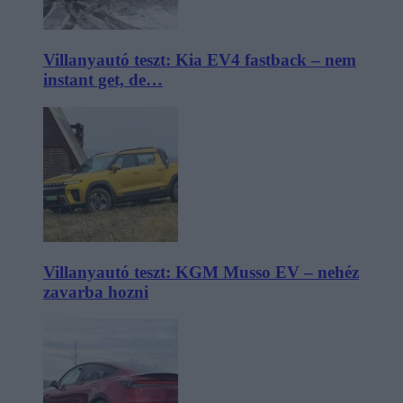
Villanyautó teszt: Kia EV4 fastback – nem
instant get, de…
Villanyautó teszt: KGM Musso EV – nehéz
zavarba hozni