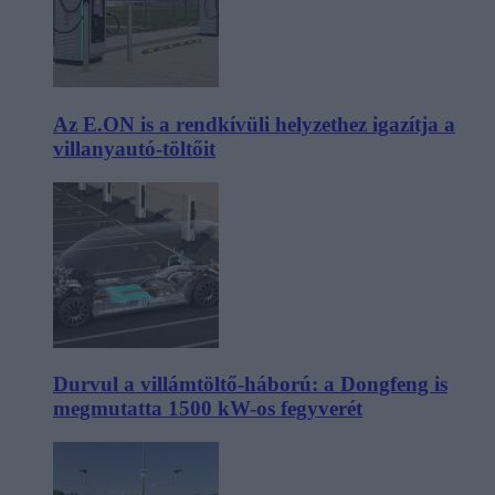
Az E.ON is a rendkívüli helyzethez igazítja a
villanyautó-töltőit
Durvul a villámtöltő-háború: a Dongfeng is
megmutatta 1500 kW-os fegyverét