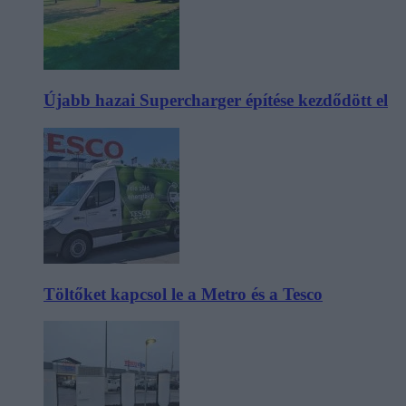
Újabb hazai Supercharger építése kezdődött el
Töltőket kapcsol le a Metro és a Tesco