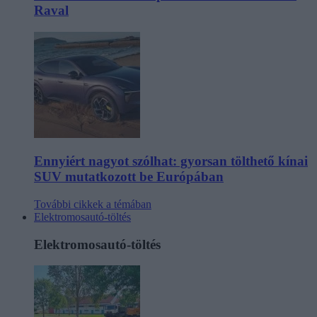
Raval
Ennyiért nagyot szólhat: gyorsan tölthető kínai
SUV mutatkozott be Európában
További cikkek a témában
Elektromosautó-töltés
Elektromosautó-töltés