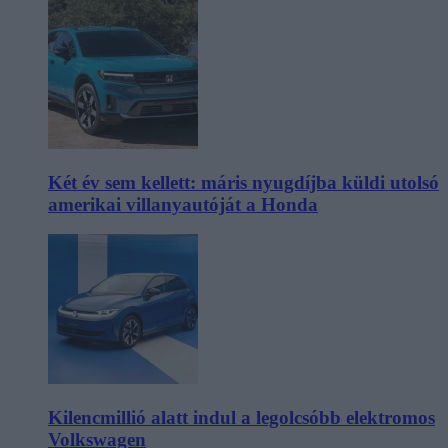
Két év sem kellett: máris nyugdíjba küldi utolsó
amerikai villanyautóját a Honda
Kilencmillió alatt indul a legolcsóbb elektromos
Volkswagen