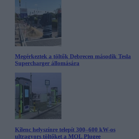
Megérkeztek a töltők Debrecen második Tesla
Supercharger állomására
Kilenc helyszínre telepít 300–600 kW-os
ultragyors töltőket a MOL Plugee