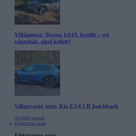
Villámteszt: Toyota bZ4X facelift – ott
csiszolták, ahol kellett?
Villanyautó teszt: Kia EV4 LR hatchback
További tesztek
Elektromos autó
Elektromos autó