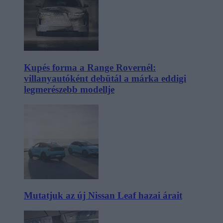
Kupés forma a Range Rovernél:
villanyautóként debütál a márka eddigi
legmerészebb modellje
Mutatjuk az új Nissan Leaf hazai árait