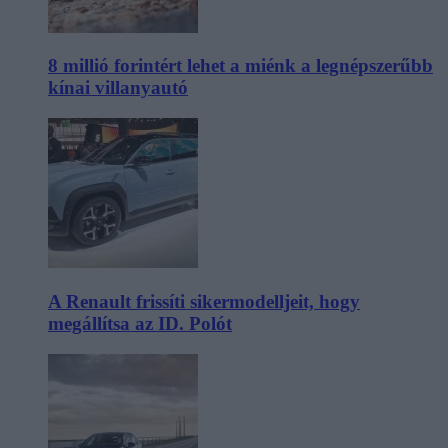
8 millió forintért lehet a miénk a legnépszerűbb
kínai villanyautó
A Renault frissíti sikermodelljeit, hogy
megállítsa az ID. Polót