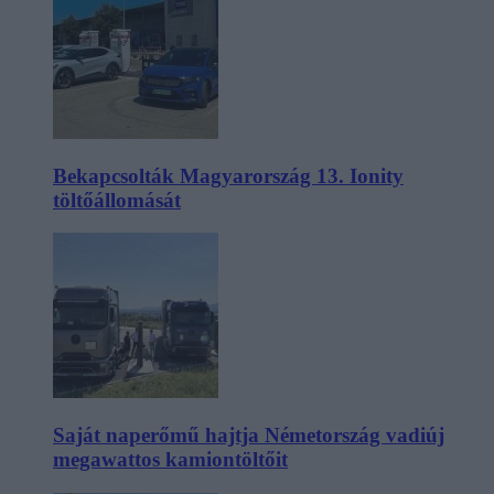
Bekapcsolták Magyarország 13. Ionity
töltőállomását
Saját naperőmű hajtja Németország vadiúj
megawattos kamiontöltőit