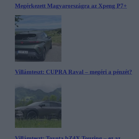
Megérkezett Magyarországra az Xpeng P7+
Villámteszt: CUPRA Raval – megéri a pénzét?
Villámteszt: Toyota bZ4X Touring – ez az,