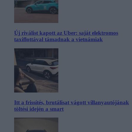
Új riválist kapott az Uber: saját elektromos
taxiflottával támadnak a vietnámiak
Itt a frissítés, brutálisat vágott villanyautójának
töltési idején a smart