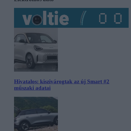
Hivatalos: kiszivárogtak az új Smart #2
műszaki adatai