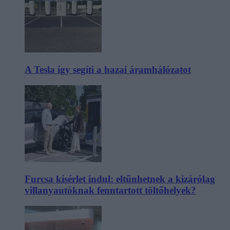
A Tesla így segíti a hazai áramhálózatot
Furcsa kísérlet indul: eltűnhetnek a kizárólag
villanyautóknak fenntartott töltőhelyek?