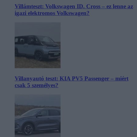
Villámteszt: Volkswagen ID. Cross – ez lenne az
igazi elektromos Volkswagen?
Villanyautó teszt: KIA PV5 Passenger – miért
csak 5 személyes?