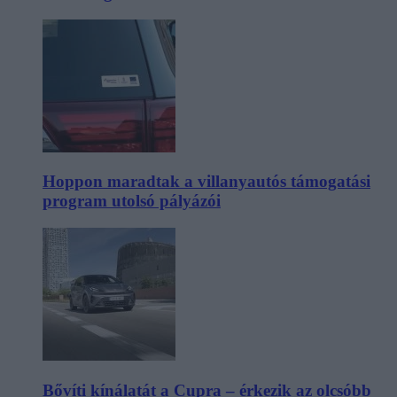
Hoppon maradtak a villanyautós támogatási
program utolsó pályázói
Bővíti kínálatát a Cupra – érkezik az olcsóbb