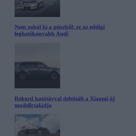
Nem zabál ki a pénzből: ez az eddigi
leghatékonyabb Audi
Rekord hatótávval debütált a Xiaomi új
modellcsaládja