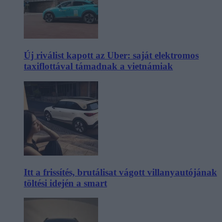
Új riválist kapott az Uber: saját elektromos
taxiflottával támadnak a vietnámiak
Itt a frissítés, brutálisat vágott villanyautójának
töltési idején a smart