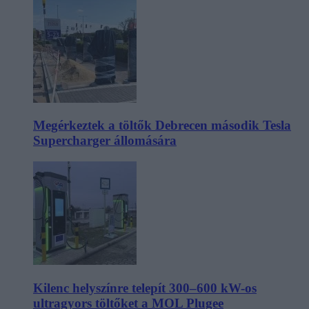
Megérkeztek a töltők Debrecen második Tesla
Supercharger állomására
Kilenc helyszínre telepít 300–600 kW-os
ultragyors töltőket a MOL Plugee