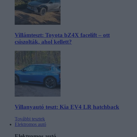
Villámteszt: Toyota bZ4X facelift – ott
csiszolták, ahol kellett?
Villanyautó teszt: Kia EV4 LR hatchback
További tesztek
Elektromos autó
Elektromos autó