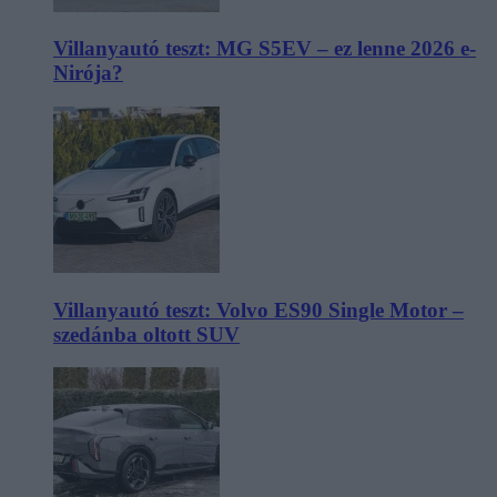
Villanyautó teszt: MG S5EV – ez lenne 2026 e-
Nirója?
Villanyautó teszt: Volvo ES90 Single Motor –
szedánba oltott SUV