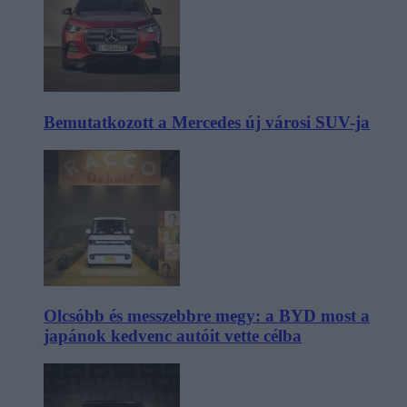
Bemutatkozott a Mercedes új városi SUV-ja
Olcsóbb és messzebbre megy: a BYD most a
japánok kedvenc autóit vette célba