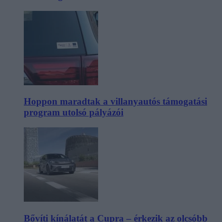
Hoppon maradtak a villanyautós támogatási
program utolsó pályázói
Bővíti kínálatát a Cupra – érkezik az olcsóbb