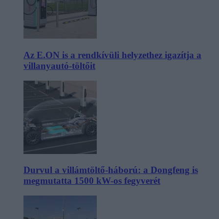
Az E.ON is a rendkívüli helyzethez igazítja a
villanyautó-töltőit
Durvul a villámtöltő-háború: a Dongfeng is
megmutatta 1500 kW-os fegyverét