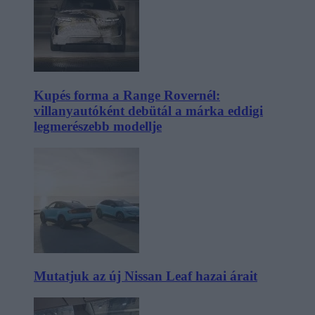
Kupés forma a Range Rovernél:
villanyautóként debütál a márka eddigi
legmerészebb modellje
Mutatjuk az új Nissan Leaf hazai árait