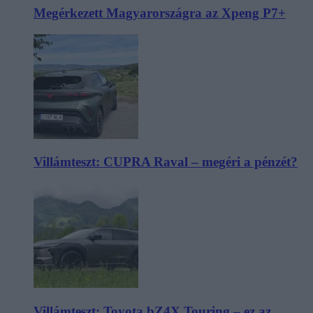
Megérkezett Magyarországra az Xpeng P7+
Villámteszt: CUPRA Raval – megéri a pénzét?
Villámteszt: Toyota bZ4X Touring – ez az,