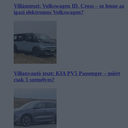
Villámteszt: Volkswagen ID. Cross – ez lenne az
igazi elektromos Volkswagen?
Villanyautó teszt: KIA PV5 Passenger – miért
csak 5 személyes?