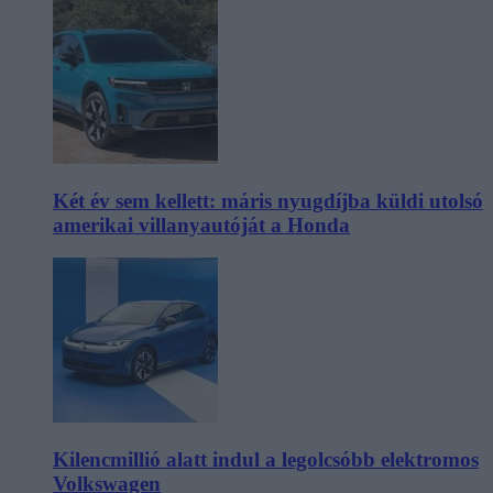
Két év sem kellett: máris nyugdíjba küldi utolsó
amerikai villanyautóját a Honda
Kilencmillió alatt indul a legolcsóbb elektromos
Volkswagen