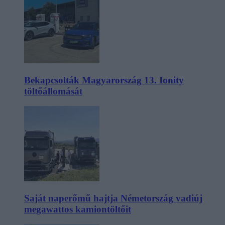
Bekapcsolták Magyarország 13. Ionity
töltőállomását
Saját naperőmű hajtja Németország vadiúj
megawattos kamiontöltőit