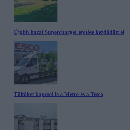
Újabb hazai Supercharger építése kezdődött el
Töltőket kapcsol le a Metro és a Tesco