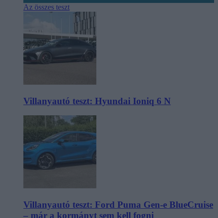
Az összes teszt
Villanyautó teszt: Hyundai Ioniq 6 N
Villanyautó teszt: Ford Puma Gen-e BlueCruise
– már a kormányt sem kell fogni