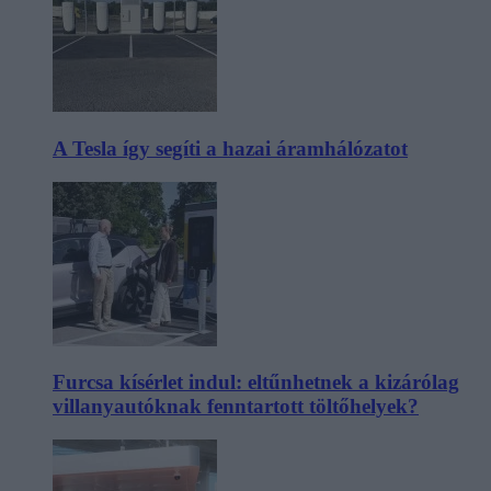
A Tesla így segíti a hazai áramhálózatot
Furcsa kísérlet indul: eltűnhetnek a kizárólag
villanyautóknak fenntartott töltőhelyek?