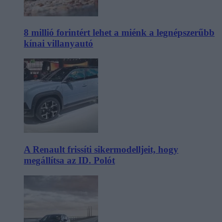
8 millió forintért lehet a miénk a legnépszerűbb
kínai villanyautó
A Renault frissíti sikermodelljeit, hogy
megállítsa az ID. Polót