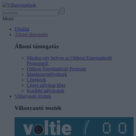
Menü
Főoldal
Állami támogatás
Állami támogatás
Minden egy helyen az Otthoni Energiatároló
Programról
Otthoni Energiatároló Program
Magánszemélyeknek
Cégeknek
Céges pályázat hírei
Korábbi pályázatok
Villanyautó tesztek
Villanyautó tesztek