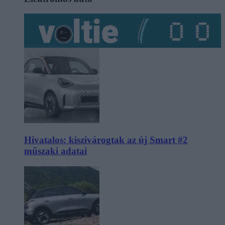
Hivatalos: kiszivárogtak az új Smart #2
műszaki adatai