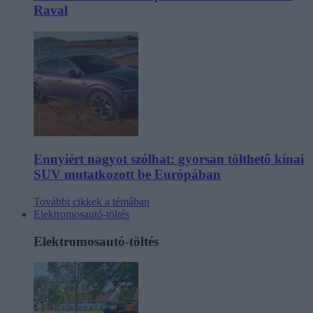
Raval
Ennyiért nagyot szólhat: gyorsan tölthető kínai
SUV mutatkozott be Európában
További cikkek a témában
Elektromosautó-töltés
Elektromosautó-töltés