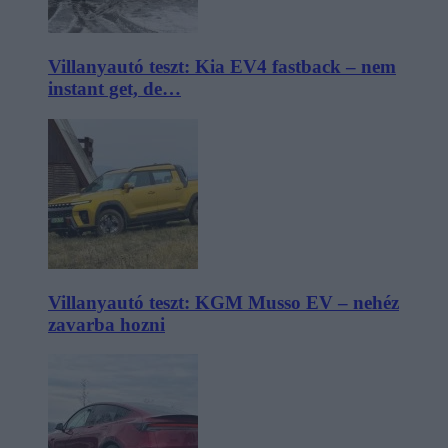
Villanyautó teszt: Kia EV4 fastback – nem
instant get, de…
Villanyautó teszt: KGM Musso EV – nehéz
zavarba hozni