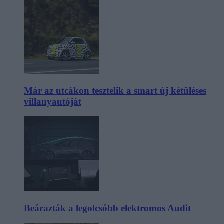
Már az utcákon tesztelik a smart új kétüléses
villanyautóját
Beárazták a legolcsóbb elektromos Audit