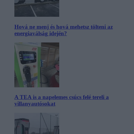
Hová ne menj és hová mehetsz tölteni az
energiaválság idején?
A TEA is a napelemes csúcs felé tereli a
villanyautósokat