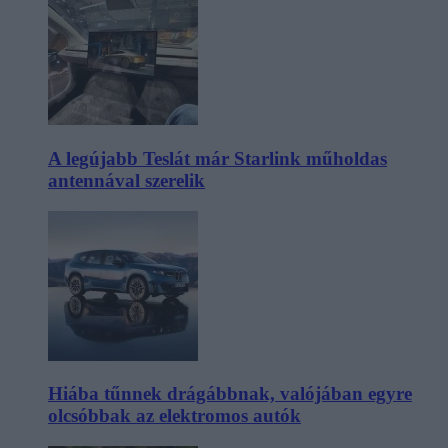
A legújabb Teslát már Starlink műholdas
antennával szerelik
Hiába tűnnek drágábbnak, valójában egyre
olcsóbbak az elektromos autók