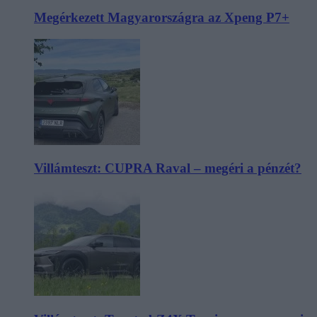
Megérkezett Magyarországra az Xpeng P7+
Villámteszt: CUPRA Raval – megéri a pénzét?