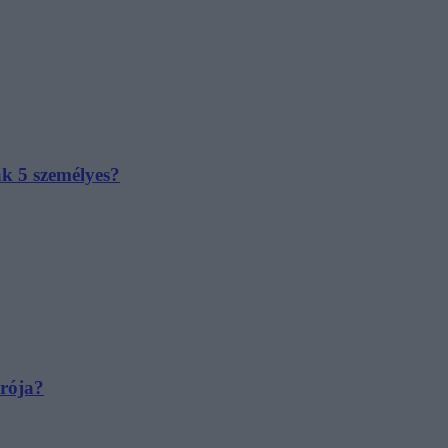
ak 5 személyes?
irója?