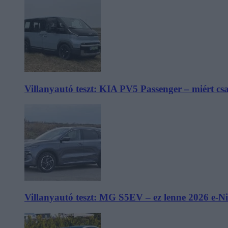
Villanyautó teszt: KIA PV5 Passenger – miért cs
Villanyautó teszt: MG S5EV – ez lenne 2026 e-N