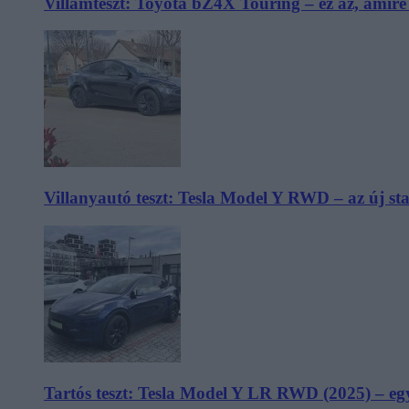
Villámteszt: Toyota bZ4X Touring – ez az, amir
Villanyautó teszt: Tesla Model Y RWD – az új s
Tartós teszt: Tesla Model Y LR RWD (2025) – egy 