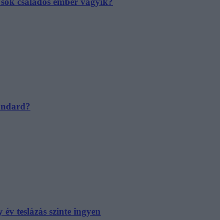
e sok családos ember vágyik?
tandard?
év teslázás szinte ingyen