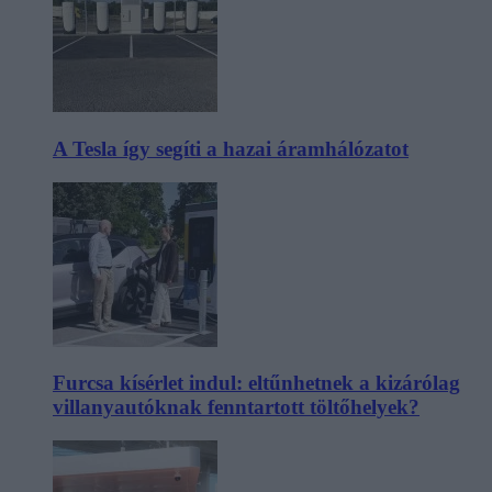
A Tesla így segíti a hazai áramhálózatot
Furcsa kísérlet indul: eltűnhetnek a kizárólag
villanyautóknak fenntartott töltőhelyek?