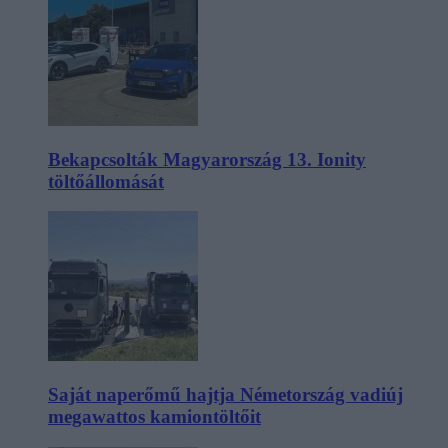
Bekapcsolták Magyarország 13. Ionity
töltőállomását
Saját naperőmű hajtja Németország vadiúj
megawattos kamiontöltőit