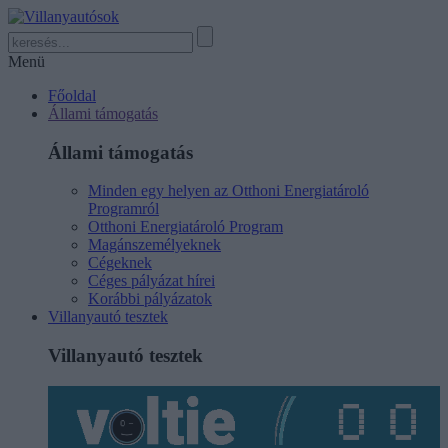
Menü
Főoldal
Állami támogatás
Állami támogatás
Minden egy helyen az Otthoni Energiatároló
Programról
Otthoni Energiatároló Program
Magánszemélyeknek
Cégeknek
Céges pályázat hírei
Korábbi pályázatok
Villanyautó tesztek
Villanyautó tesztek