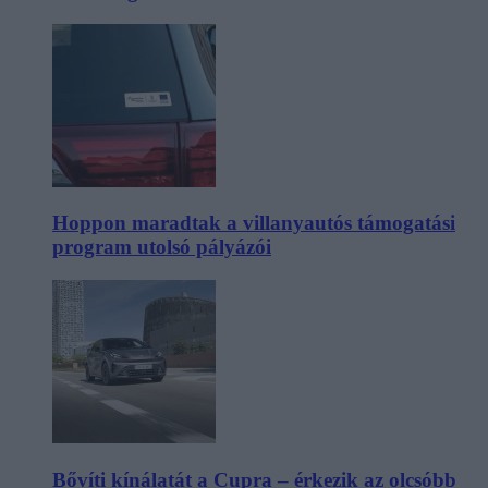
Hoppon maradtak a villanyautós támogatási
program utolsó pályázói
Bővíti kínálatát a Cupra – érkezik az olcsóbb