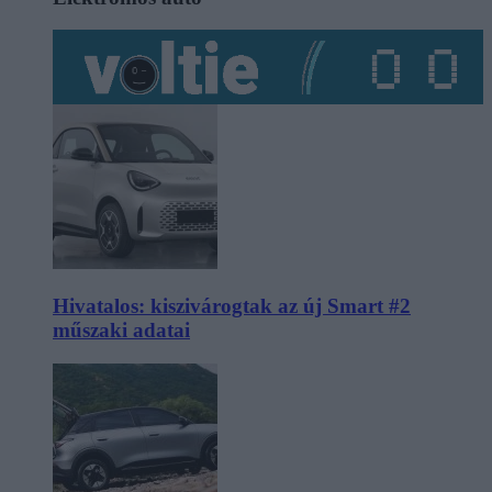
Hivatalos: kiszivárogtak az új Smart #2
műszaki adatai