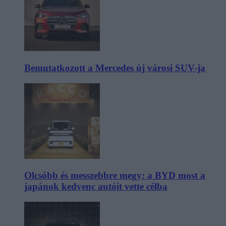
Bemutatkozott a Mercedes új városi SUV-ja
Olcsóbb és messzebbre megy: a BYD most a
japánok kedvenc autóit vette célba