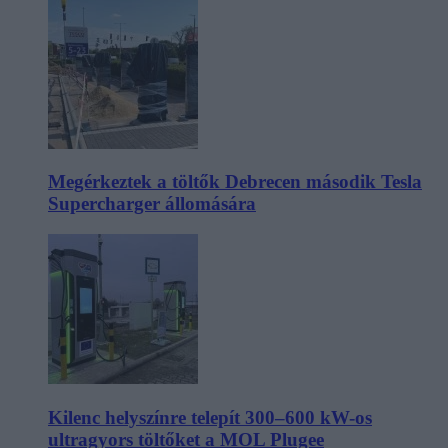
Megérkeztek a töltők Debrecen második Tesla
Supercharger állomására
Kilenc helyszínre telepít 300–600 kW-os
ultragyors töltőket a MOL Plugee