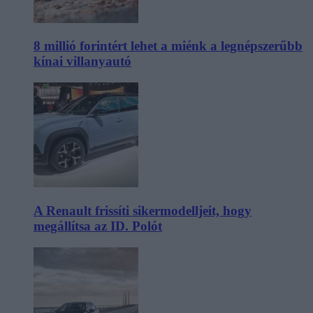
8 millió forintért lehet a miénk a legnépszerűbb
kínai villanyautó
A Renault frissíti sikermodelljeit, hogy
megállítsa az ID. Polót