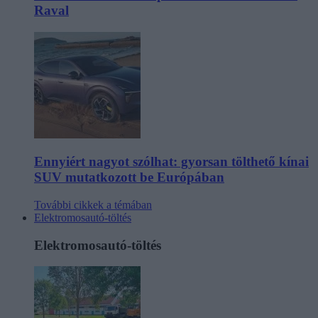
Raval
Ennyiért nagyot szólhat: gyorsan tölthető kínai
SUV mutatkozott be Európában
További cikkek a témában
Elektromosautó-töltés
Elektromosautó-töltés