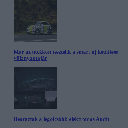
Már az utcákon tesztelik a smart új kétüléses
villanyautóját
Beárazták a legolcsóbb elektromos Audit