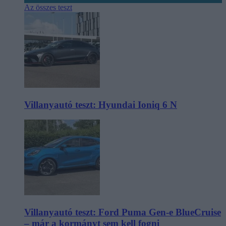
Az összes teszt
Villanyautó teszt: Hyundai Ioniq 6 N
Villanyautó teszt: Ford Puma Gen-e BlueCruise
– már a kormányt sem kell fogni