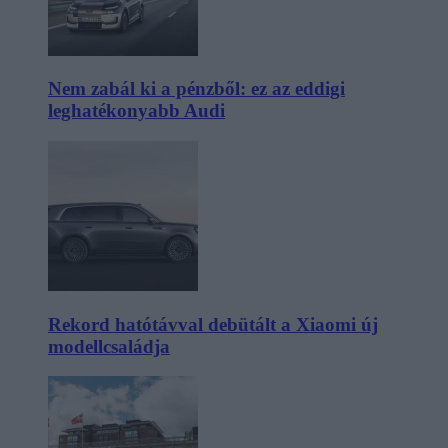
Nem zabál ki a pénzből: ez az eddigi
leghatékonyabb Audi
Rekord hatótávval debütált a Xiaomi új
modellcsaládja