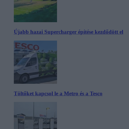
Újabb hazai Supercharger építése kezdődött el
Töltőket kapcsol le a Metro és a Tesco