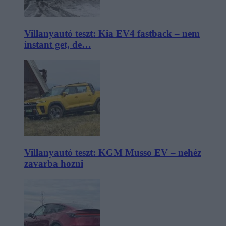
Villanyautó teszt: Kia EV4 fastback – nem
instant get, de…
Villanyautó teszt: KGM Musso EV – nehéz
zavarba hozni