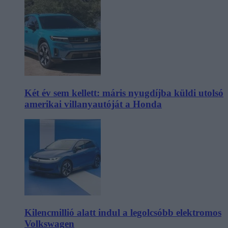
Két év sem kellett: máris nyugdíjba küldi utolsó
amerikai villanyautóját a Honda
Kilencmillió alatt indul a legolcsóbb elektromos
Volkswagen