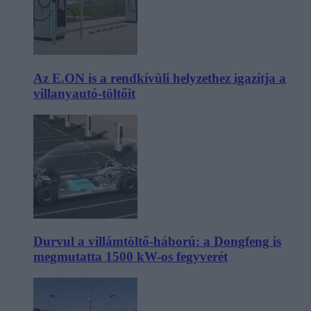
Az E.ON is a rendkívüli helyzethez igazítja a
villanyautó-töltőit
Durvul a villámtöltő-háború: a Dongfeng is
megmutatta 1500 kW-os fegyverét