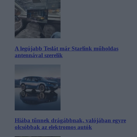
A legújabb Teslát már Starlink műholdas
antennával szerelik
Hiába tűnnek drágábbnak, valójában egyre
olcsóbbak az elektromos autók