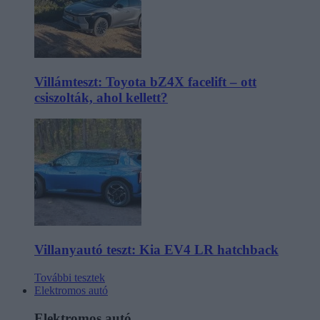
Villámteszt: Toyota bZ4X facelift – ott
csiszolták, ahol kellett?
Villanyautó teszt: Kia EV4 LR hatchback
További tesztek
Elektromos autó
Elektromos autó