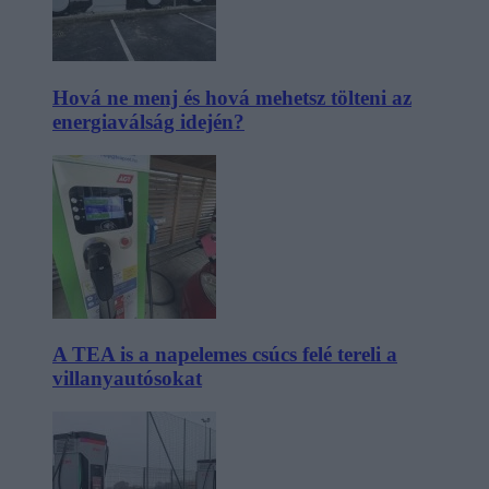
Hová ne menj és hová mehetsz tölteni az
energiaválság idején?
A TEA is a napelemes csúcs felé tereli a
villanyautósokat