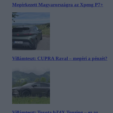
Megérkezett Magyarországra az Xpeng P7+
Villámteszt: CUPRA Raval – megéri a pénzét?
Villámteszt: Toyota bZ4X Touring – ez az,