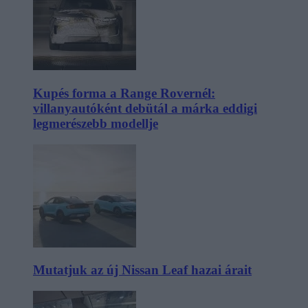
Kupés forma a Range Rovernél:
villanyautóként debütál a márka eddigi
legmerészebb modellje
Mutatjuk az új Nissan Leaf hazai árait