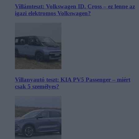
Villámteszt: Volkswagen ID. Cross – ez lenne az
igazi elektromos Volkswagen?
Villanyautó teszt: KIA PV5 Passenger – miért
csak 5 személyes?