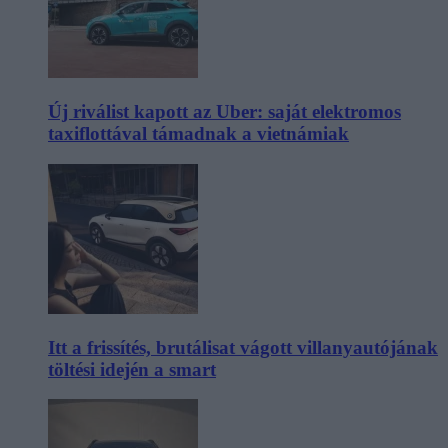
Új riválist kapott az Uber: saját elektromos
taxiflottával támadnak a vietnámiak
Itt a frissítés, brutálisat vágott villanyautójának
töltési idején a smart