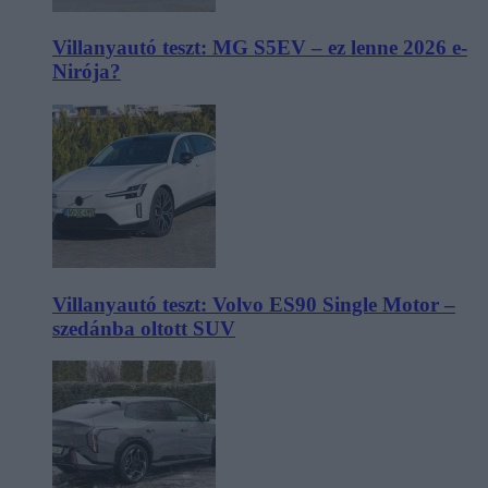
Villanyautó teszt: MG S5EV – ez lenne 2026 e-
Nirója?
Villanyautó teszt: Volvo ES90 Single Motor –
szedánba oltott SUV