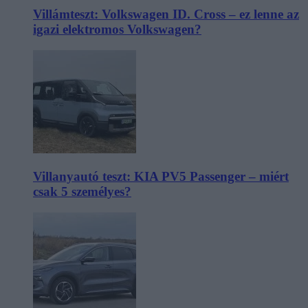
Villámteszt: Volkswagen ID. Cross – ez lenne az
igazi elektromos Volkswagen?
Villanyautó teszt: KIA PV5 Passenger – miért
csak 5 személyes?