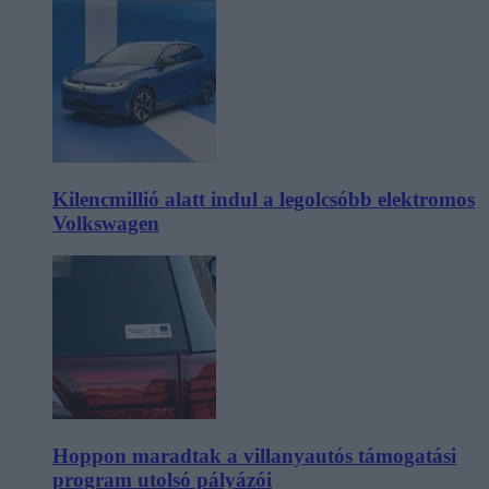
Kilencmillió alatt indul a legolcsóbb elektromos
Volkswagen
Hoppon maradtak a villanyautós támogatási
program utolsó pályázói