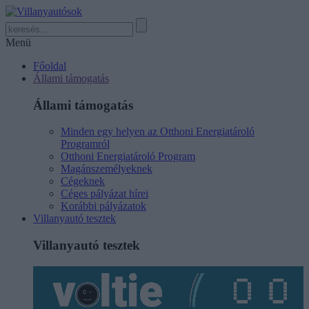
Menü
Főoldal
Állami támogatás
Állami támogatás
Minden egy helyen az Otthoni Energiatároló
Programról
Otthoni Energiatároló Program
Magánszemélyeknek
Cégeknek
Céges pályázat hírei
Korábbi pályázatok
Villanyautó tesztek
Villanyautó tesztek