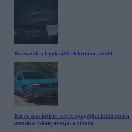
Beárazták a legolcsóbb elektromos Audit
Két év sem kellett: máris nyugdíjba küldi utolsó
amerikai villanyautóját a Honda