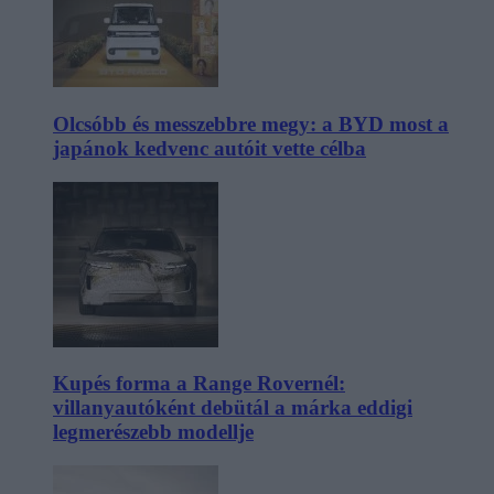
Olcsóbb és messzebbre megy: a BYD most a
japánok kedvenc autóit vette célba
Kupés forma a Range Rovernél:
villanyautóként debütál a márka eddigi
legmerészebb modellje