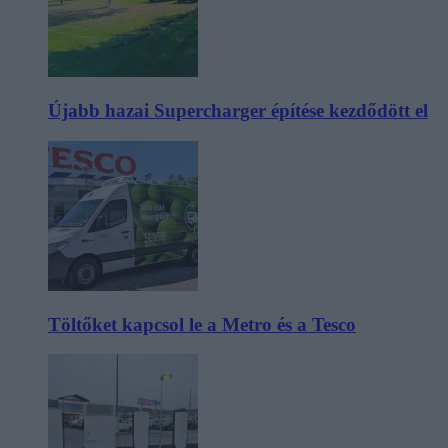
Újabb hazai Supercharger építése kezdődött el
Töltőket kapcsol le a Metro és a Tesco