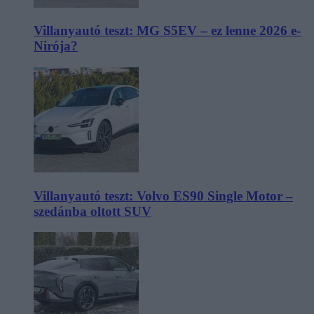
Villanyautó teszt: MG S5EV – ez lenne 2026 e-
Nirója?
Villanyautó teszt: Volvo ES90 Single Motor –
szedánba oltott SUV