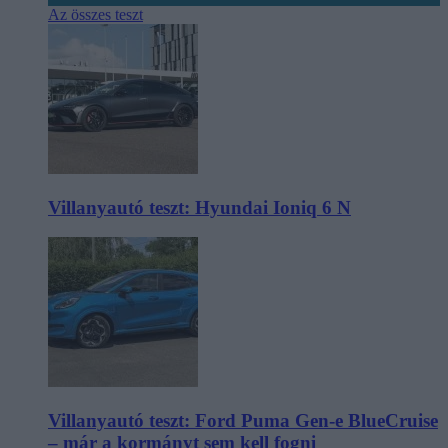
Az összes teszt
Villanyautó teszt: Hyundai Ioniq 6 N
Villanyautó teszt: Ford Puma Gen-e BlueCruise
– már a kormányt sem kell fogni