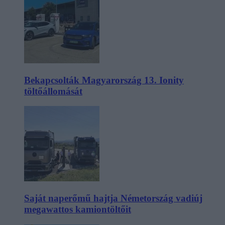
Bekapcsolták Magyarország 13. Ionity
töltőállomását
Saját naperőmű hajtja Németország vadiúj
megawattos kamiontöltőit