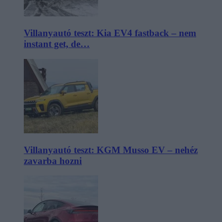
Villanyautó teszt: Kia EV4 fastback – nem
instant get, de…
Villanyautó teszt: KGM Musso EV – nehéz
zavarba hozni