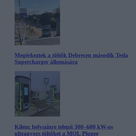
Megérkeztek a töltők Debrecen második Tesla
Supercharger állomására
Kilenc helyszínre telepít 300–600 kW-os
ultragyors töltőket a MOL Plugee