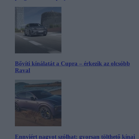
Bővíti kínálatát a Cupra – érkezik az olcsóbb
Raval
Ennyiért nagyot szólhat: gyorsan tölthető kínai