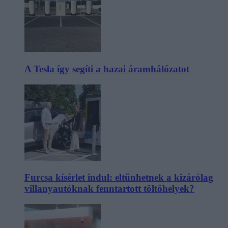
A Tesla így segíti a hazai áramhálózatot
Furcsa kísérlet indul: eltűnhetnek a kizárólag
villanyautóknak fenntartott töltőhelyek?