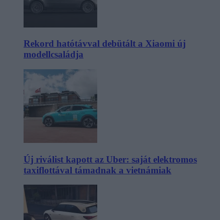
Rekord hatótávval debütált a Xiaomi új
modellcsaládja
Új riválist kapott az Uber: saját elektromos
taxiflottával támadnak a vietnámiak