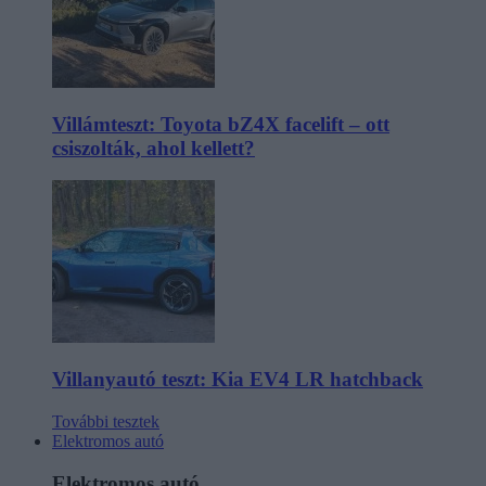
Villámteszt: Toyota bZ4X facelift – ott
csiszolták, ahol kellett?
Villanyautó teszt: Kia EV4 LR hatchback
További tesztek
Elektromos autó
Elektromos autó