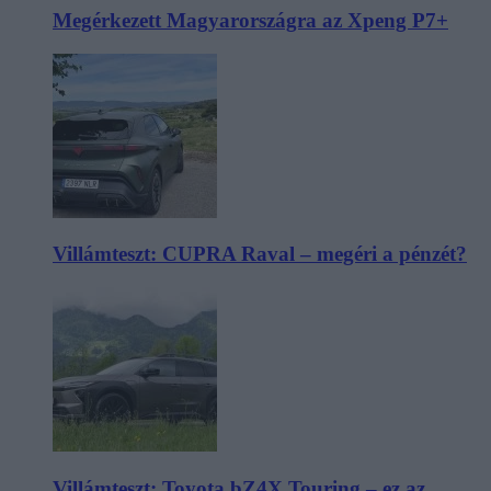
Megérkezett Magyarországra az Xpeng P7+
Villámteszt: CUPRA Raval – megéri a pénzét?
Villámteszt: Toyota bZ4X Touring – ez az,