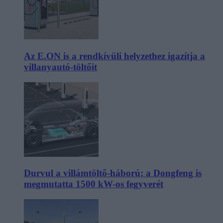
Az E.ON is a rendkívüli helyzethez igazítja a
villanyautó-töltőit
Durvul a villámtöltő-háború: a Dongfeng is
megmutatta 1500 kW-os fegyverét