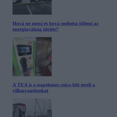
Hová ne menj és hová mehetsz tölteni az
energiaválság idején?
A TEA is a napelemes csúcs felé tereli a
villanyautósokat