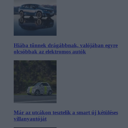
Hiába tűnnek drágábbnak, valójában egyre
olcsóbbak az elektromos autók
Már az utcákon tesztelik a smart új kétüléses
villanyautóját