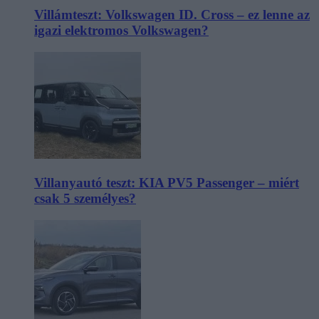
Villámteszt: Volkswagen ID. Cross – ez lenne az
igazi elektromos Volkswagen?
Villanyautó teszt: KIA PV5 Passenger – miért
csak 5 személyes?