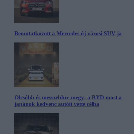
Bemutatkozott a Mercedes új városi SUV-ja
Olcsóbb és messzebbre megy: a BYD most a
japánok kedvenc autóit vette célba