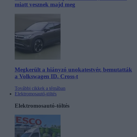
miatt vesznek majd meg
Megkerült a hiányzó unokatestvér, bemutatták
a Volkswagen ID. Cross-t
További cikkek a témában
Elektromosautó-töltés
Elektromosautó-töltés