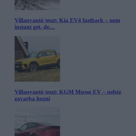
Villanyautó teszt: Kia EV4 fastback – nem
instant get, de…
Villanyautó teszt: KGM Musso EV – nehéz
zavarba hozni