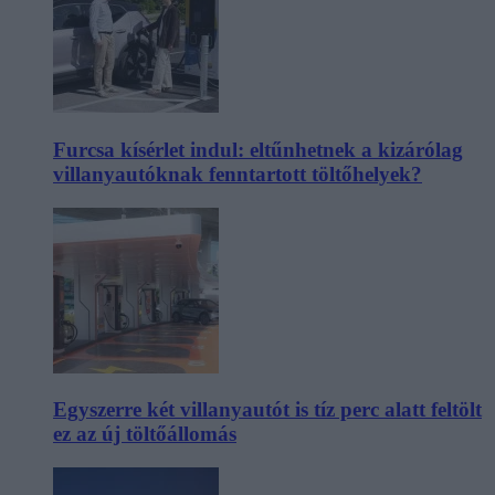
Furcsa kísérlet indul: eltűnhetnek a kizárólag
villanyautóknak fenntartott töltőhelyek?
Egyszerre két villanyautót is tíz perc alatt feltölt
ez az új töltőállomás