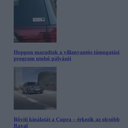
Hoppon maradtak a villanyautós támogatási
program utolsó pályázói
Bővíti kínálatát a Cupra – érkezik az olcsóbb
Raval