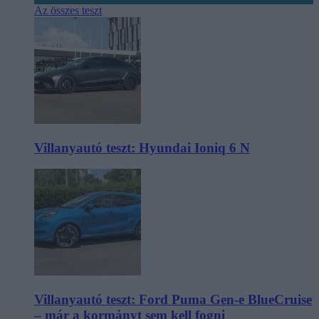
Az összes teszt
Villanyautó teszt: Hyundai Ioniq 6 N
Villanyautó teszt: Ford Puma Gen-e BlueCruise
– már a kormányt sem kell fogni