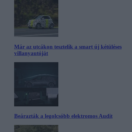
Már az utcákon tesztelik a smart új kétüléses
villanyautóját
Beárazták a legolcsóbb elektromos Audit