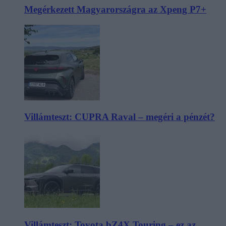
Megérkezett Magyarországra az Xpeng P7+
Villámteszt: CUPRA Raval – megéri a pénzét?
Villámteszt: Toyota bZ4X Touring – ez az,