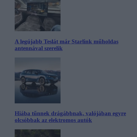
A legújabb Teslát már Starlink műholdas
antennával szerelik
Hiába tűnnek drágábbnak, valójában egyre
olcsóbbak az elektromos autók