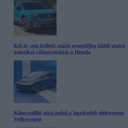
Két év sem kellett: máris nyugdíjba küldi utolsó
amerikai villanyautóját a Honda
Kilencmillió alatt indul a legolcsóbb elektromos
Volkswagen