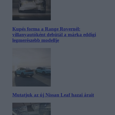
Kupés forma a Range Rovernél:
villanyautóként debütál a márka eddigi
legmerészebb modellje
Mutatjuk az új Nissan Leaf hazai árait