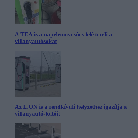
A TEA is a napelemes csúcs felé tereli a
villanyautósokat
Az E.ON is a rendkívüli helyzethez igazítja a
villanyautó-töltőit