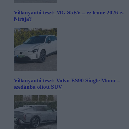
Villanyautó teszt: MG S5EV – ez lenne 2026 e-
Nirója?
Villanyautó teszt: Volvo ES90 Single Motor –
szedánba oltott SUV