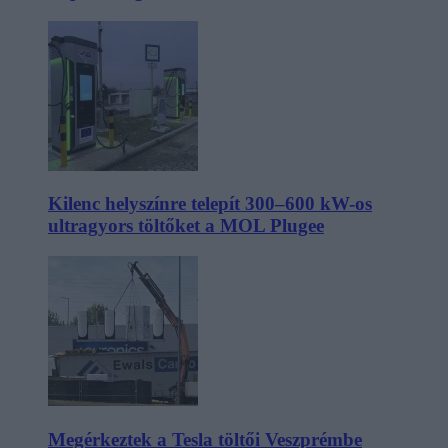
Kilenc helyszínre telepít 300–600 kW-os
ultragyors töltőket a MOL Plugee
Megérkeztek a Tesla töltői Veszprémbe