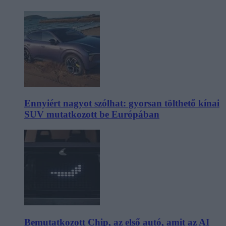
Ennyiért nagyot szólhat: gyorsan tölthető kínai
SUV mutatkozott be Európában
Bemutatkozott Chip, az első autó, amit az AI