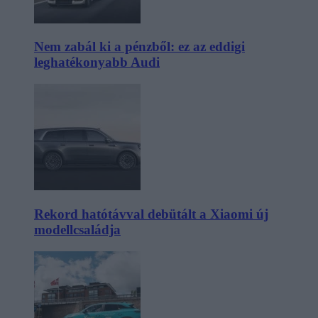
Nem zabál ki a pénzből: ez az eddigi
leghatékonyabb Audi
Rekord hatótávval debütált a Xiaomi új
modellcsaládja