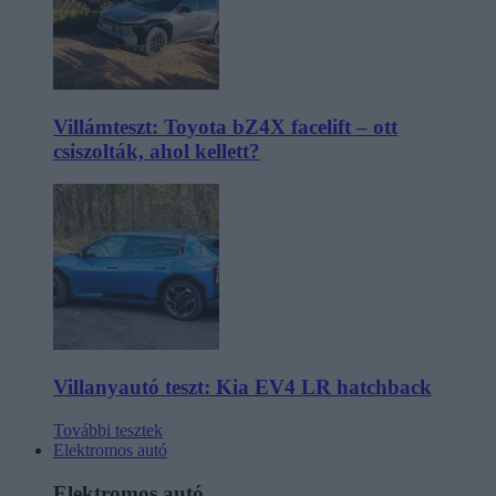
Villámteszt: Toyota bZ4X facelift – ott
csiszolták, ahol kellett?
Villanyautó teszt: Kia EV4 LR hatchback
További tesztek
Elektromos autó
Elektromos autó