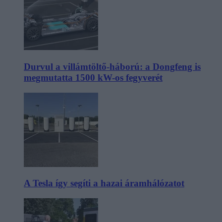
Durvul a villámtöltő-háború: a Dongfeng is
megmutatta 1500 kW-os fegyverét
A Tesla így segíti a hazai áramhálózatot