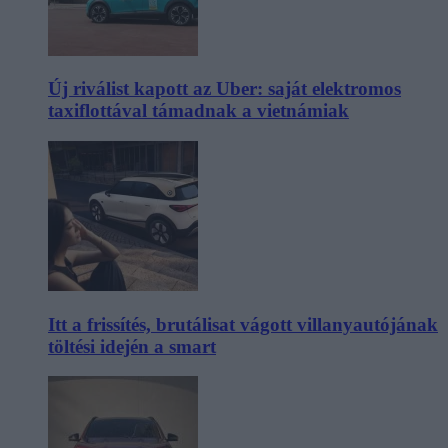
Új riválist kapott az Uber: saját elektromos
taxiflottával támadnak a vietnámiak
Itt a frissítés, brutálisat vágott villanyautójának
töltési idején a smart