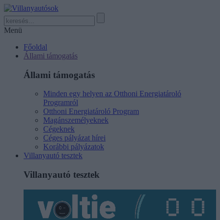
Menü
Főoldal
Állami támogatás
Állami támogatás
Minden egy helyen az Otthoni Energiatároló
Programról
Otthoni Energiatároló Program
Magánszemélyeknek
Cégeknek
Céges pályázat hírei
Korábbi pályázatok
Villanyautó tesztek
Villanyautó tesztek