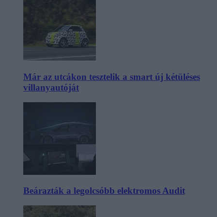
Már az utcákon tesztelik a smart új kétüléses
villanyautóját
Beárazták a legolcsóbb elektromos Audit