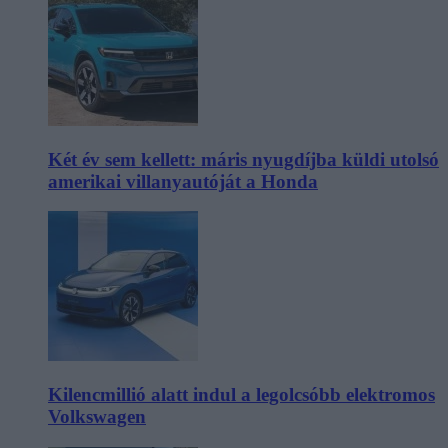
Két év sem kellett: máris nyugdíjba küldi utolsó
amerikai villanyautóját a Honda
Kilencmillió alatt indul a legolcsóbb elektromos
Volkswagen