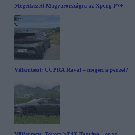
Megérkezett Magyarországra az Xpeng P7+
Villámteszt: CUPRA Raval – megéri a pénzét?
Villámteszt: Toyota bZ4X Touring – ez az,