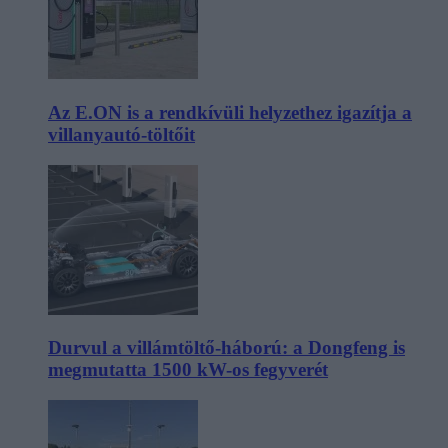
Az E.ON is a rendkívüli helyzethez igazítja a
villanyautó-töltőit
Durvul a villámtöltő-háború: a Dongfeng is
megmutatta 1500 kW-os fegyverét