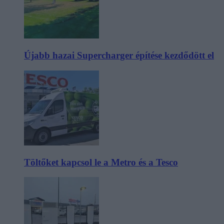
Újabb hazai Supercharger építése kezdődött el
Töltőket kapcsol le a Metro és a Tesco