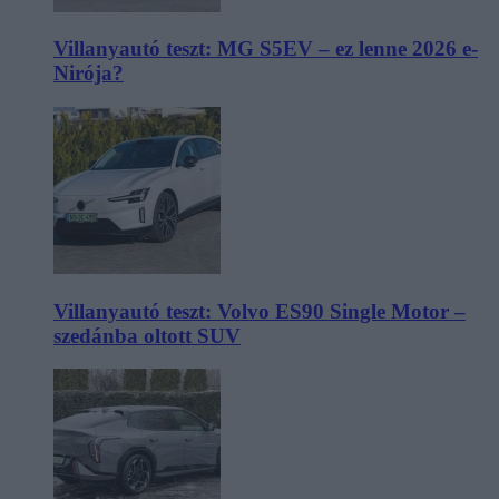
Villanyautó teszt: MG S5EV – ez lenne 2026 e-
Nirója?
Villanyautó teszt: Volvo ES90 Single Motor –
szedánba oltott SUV