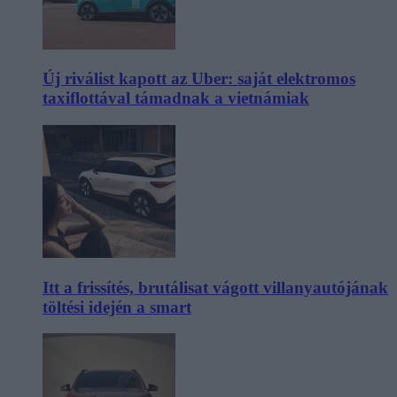
Új riválist kapott az Uber: saját elektromos
taxiflottával támadnak a vietnámiak
Itt a frissítés, brutálisat vágott villanyautójának
töltési idején a smart