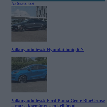
Az összes teszt
Villanyautó teszt: Hyundai Ioniq 6 N
Villanyautó teszt: Ford Puma Gen-e BlueCruise
– már a kormányt sem kell fogni