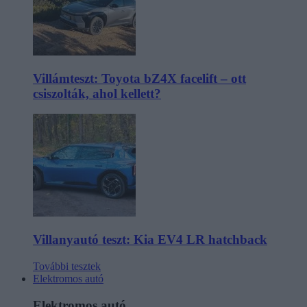
Villámteszt: Toyota bZ4X facelift – ott
csiszolták, ahol kellett?
Villanyautó teszt: Kia EV4 LR hatchback
További tesztek
Elektromos autó
Elektromos autó