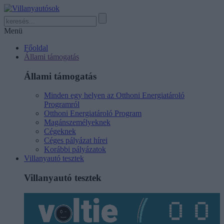
Menü
Főoldal
Állami támogatás
Állami támogatás
Minden egy helyen az Otthoni Energiatároló
Programról
Otthoni Energiatároló Program
Magánszemélyeknek
Cégeknek
Céges pályázat hírei
Korábbi pályázatok
Villanyautó tesztek
Villanyautó tesztek