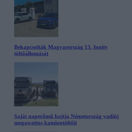
Bekapcsolták Magyarország 13. Ionity
töltőállomását
Saját naperőmű hajtja Németország vadiúj
megawattos kamiontöltőit