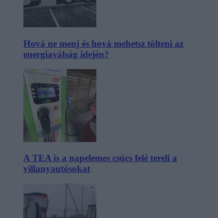
Hová ne menj és hová mehetsz tölteni az
energiaválság idején?
A TEA is a napelemes csúcs felé tereli a
villanyautósokat