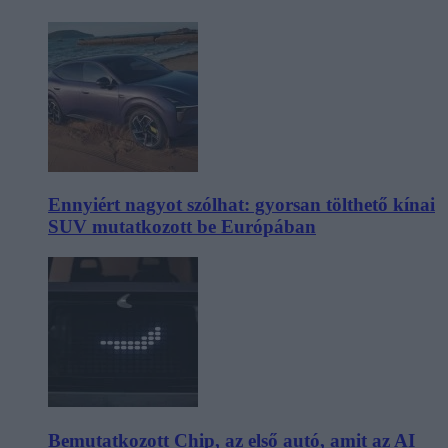
Ennyiért nagyot szólhat: gyorsan tölthető kínai
SUV mutatkozott be Európában
Bemutatkozott Chip, az első autó, amit az AI