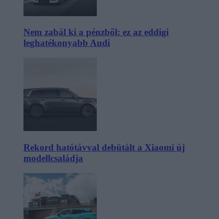
Nem zabál ki a pénzből: ez az eddigi
leghatékonyabb Audi
Rekord hatótávval debütált a Xiaomi új
modellcsaládja