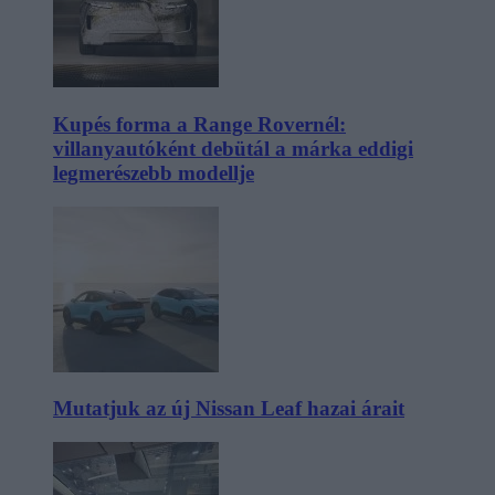
Kupés forma a Range Rovernél:
villanyautóként debütál a márka eddigi
legmerészebb modellje
Mutatjuk az új Nissan Leaf hazai árait