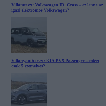
Villámteszt: Volkswagen ID. Cross – ez lenne az
igazi elektromos Volkswagen?
Villanyautó teszt: KIA PV5 Passenger – miért
csak 5 személyes?