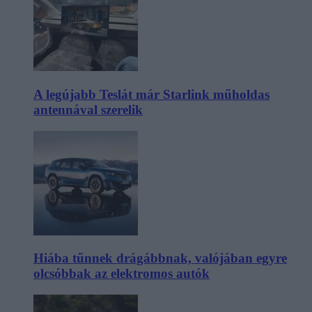
A legújabb Teslát már Starlink műholdas
antennával szerelik
Hiába tűnnek drágábbnak, valójában egyre
olcsóbbak az elektromos autók