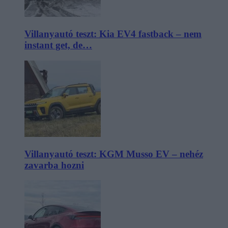
Villanyautó teszt: Kia EV4 fastback – nem
instant get, de…
Villanyautó teszt: KGM Musso EV – nehéz
zavarba hozni