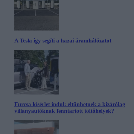
A Tesla így segíti a hazai áramhálózatot
Furcsa kísérlet indul: eltűnhetnek a kizárólag
villanyautóknak fenntartott töltőhelyek?