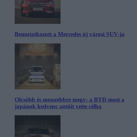
Bemutatkozott a Mercedes új városi SUV-ja
Olcsóbb és messzebbre megy: a BYD most a
japánok kedvenc autóit vette célba