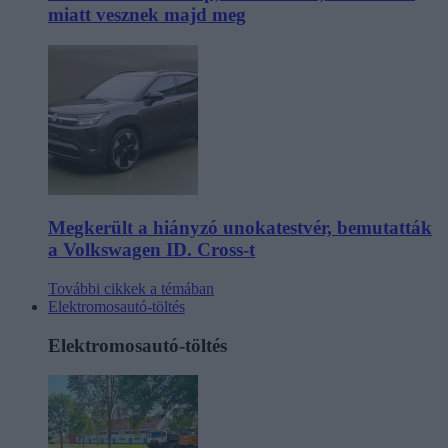
miatt vesznek majd meg
Megkerült a hiányzó unokatestvér, bemutatták
a Volkswagen ID. Cross-t
További cikkek a témában
Elektromosautó-töltés
Elektromosautó-töltés