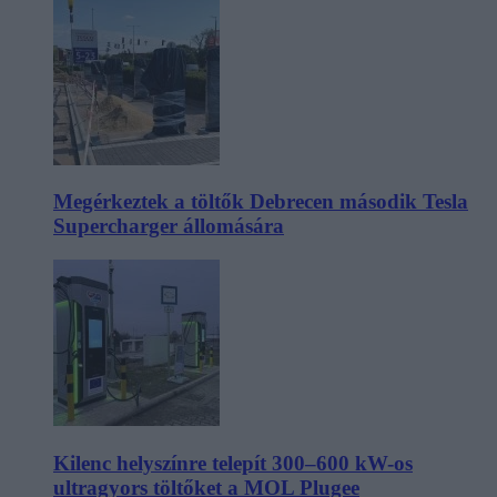
Megérkeztek a töltők Debrecen második Tesla
Supercharger állomására
Kilenc helyszínre telepít 300–600 kW-os
ultragyors töltőket a MOL Plugee