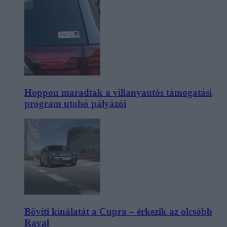
Hoppon maradtak a villanyautós támogatási
program utolsó pályázói
Bővíti kínálatát a Cupra – érkezik az olcsóbb
Raval