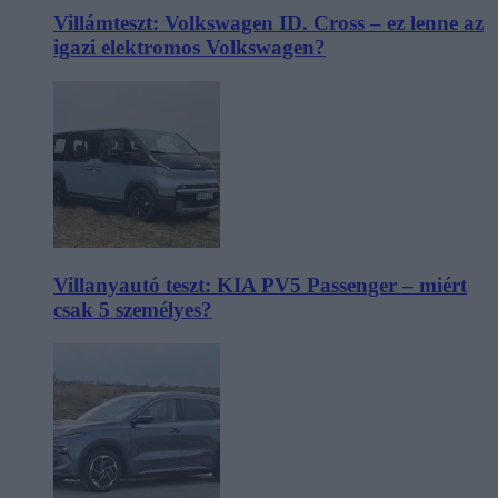
Villámteszt: Volkswagen ID. Cross – ez lenne az
igazi elektromos Volkswagen?
Villanyautó teszt: KIA PV5 Passenger – miért
csak 5 személyes?