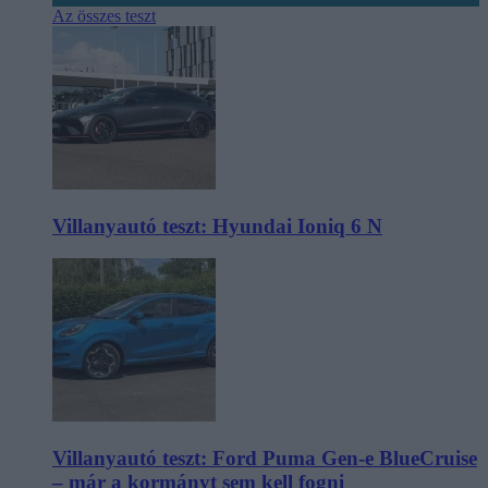
Az összes teszt
Villanyautó teszt: Hyundai Ioniq 6 N
Villanyautó teszt: Ford Puma Gen-e BlueCruise
– már a kormányt sem kell fogni