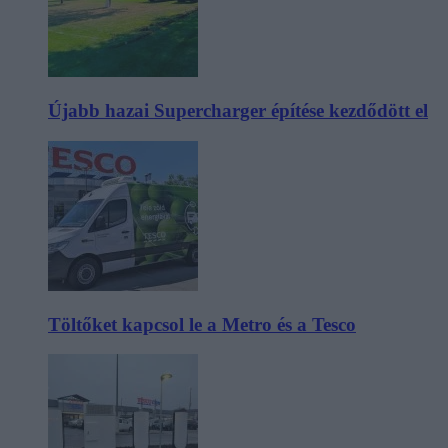
Újabb hazai Supercharger építése kezdődött el
Töltőket kapcsol le a Metro és a Tesco