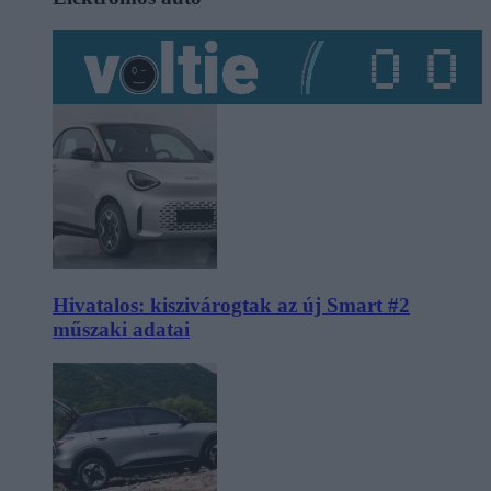
Hivatalos: kiszivárogtak az új Smart #2
műszaki adatai