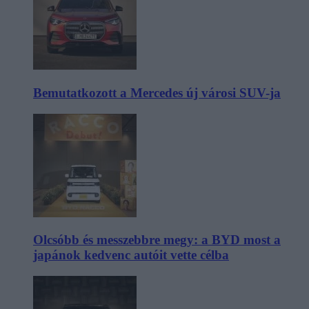
Bemutatkozott a Mercedes új városi SUV-ja
Olcsóbb és messzebbre megy: a BYD most a
japánok kedvenc autóit vette célba