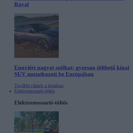
Raval
Ennyiért nagyot szólhat: gyorsan tölthető kínai
SUV mutatkozott be Európában
További cikkek a témában
Elektromosautó-töltés
Elektromosautó-töltés