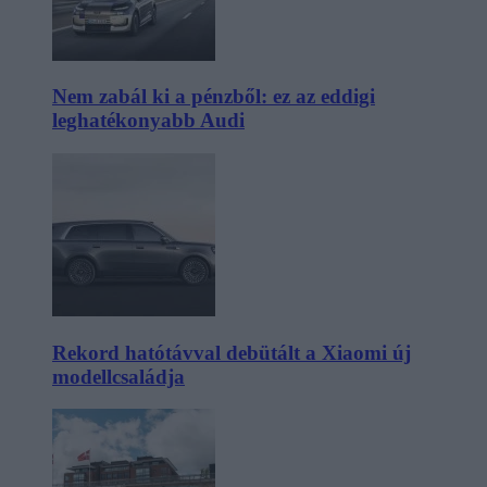
Nem zabál ki a pénzből: ez az eddigi
leghatékonyabb Audi
Rekord hatótávval debütált a Xiaomi új
modellcsaládja