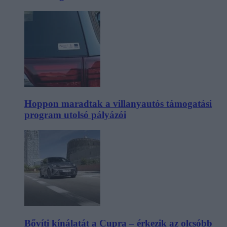
Hoppon maradtak a villanyautós támogatási
program utolsó pályázói
Bővíti kínálatát a Cupra – érkezik az olcsóbb