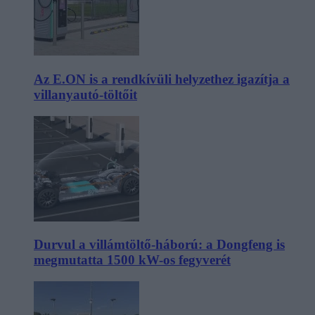
Az E.ON is a rendkívüli helyzethez igazítja a
villanyautó-töltőit
Durvul a villámtöltő-háború: a Dongfeng is
megmutatta 1500 kW-os fegyverét