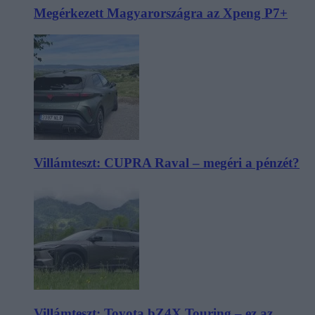
Megérkezett Magyarországra az Xpeng P7+
Villámteszt: CUPRA Raval – megéri a pénzét?
Villámteszt: Toyota bZ4X Touring – ez az,