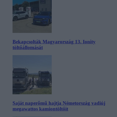
Bekapcsolták Magyarország 13. Ionity
töltőállomását
Saját naperőmű hajtja Németország vadiúj
megawattos kamiontöltőit