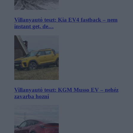
Villanyautó teszt: Kia EV4 fastback – nem
instant get, de…
Villanyautó teszt: KGM Musso EV – nehéz
zavarba hozni