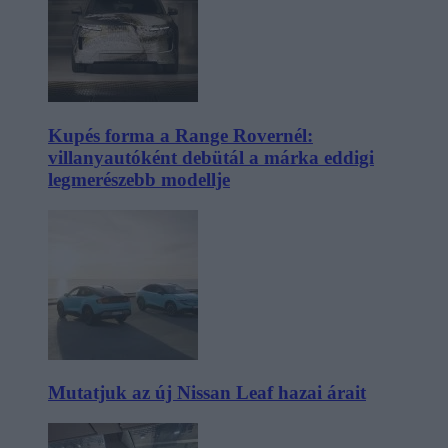
Kupés forma a Range Rovernél:
villanyautóként debütál a márka eddigi
legmerészebb modellje
Mutatjuk az új Nissan Leaf hazai árait