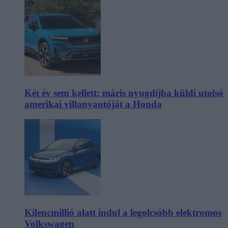
Két év sem kellett: máris nyugdíjba küldi utolsó
amerikai villanyautóját a Honda
Kilencmillió alatt indul a legolcsóbb elektromos
Volkswagen