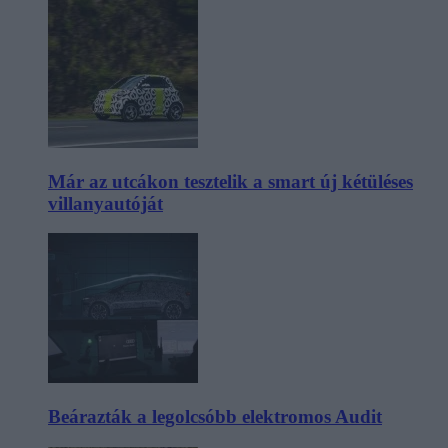
Már az utcákon tesztelik a smart új kétüléses
villanyautóját
Beárazták a legolcsóbb elektromos Audit