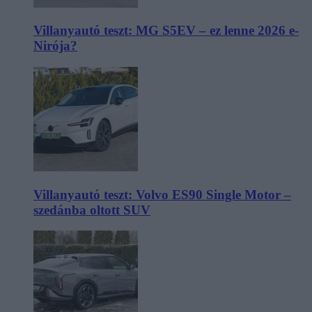
Villanyautó teszt: MG S5EV – ez lenne 2026 e-
Nirója?
Villanyautó teszt: Volvo ES90 Single Motor –
szedánba oltott SUV