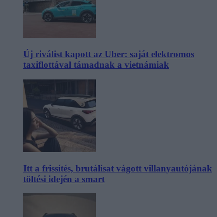
Új riválist kapott az Uber: saját elektromos
taxiflottával támadnak a vietnámiak
Itt a frissítés, brutálisat vágott villanyautójának
töltési idején a smart