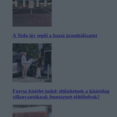
A Tesla így segíti a hazai áramhálózatot
Furcsa kísérlet indul: eltűnhetnek a kizárólag
villanyautóknak fenntartott töltőhelyek?