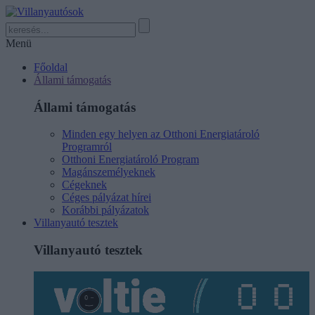
Menü
Főoldal
Állami támogatás
Állami támogatás
Minden egy helyen az Otthoni Energiatároló
Programról
Otthoni Energiatároló Program
Magánszemélyeknek
Cégeknek
Céges pályázat hírei
Korábbi pályázatok
Villanyautó tesztek
Villanyautó tesztek