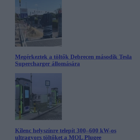
Megérkeztek a töltők Debrecen második Tesla
Supercharger állomására
Kilenc helyszínre telepít 300–600 kW-os
ultragyors töltőket a MOL Plugee