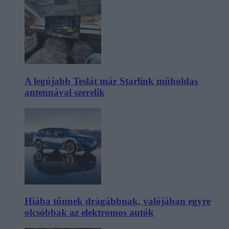
A legújabb Teslát már Starlink műholdas
antennával szerelik
Hiába tűnnek drágábbnak, valójában egyre
olcsóbbak az elektromos autók