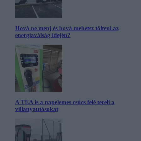
Hová ne menj és hová mehetsz tölteni az
energiaválság idején?
A TEA is a napelemes csúcs felé tereli a
villanyautósokat