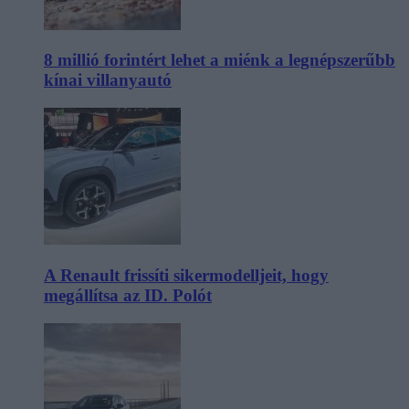
8 millió forintért lehet a miénk a legnépszerűbb
kínai villanyautó
A Renault frissíti sikermodelljeit, hogy
megállítsa az ID. Polót