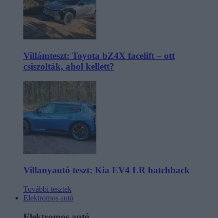
Villámteszt: Toyota bZ4X facelift – ott
csiszolták, ahol kellett?
Villanyautó teszt: Kia EV4 LR hatchback
További tesztek
Elektromos autó
Elektromos autó