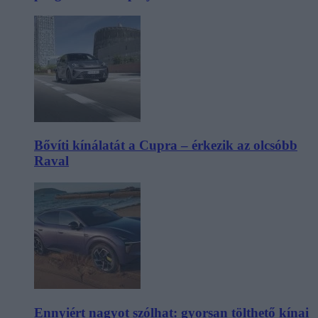
Bővíti kínálatát a Cupra – érkezik az olcsóbb
Raval
Ennyiért nagyot szólhat: gyorsan tölthető kínai