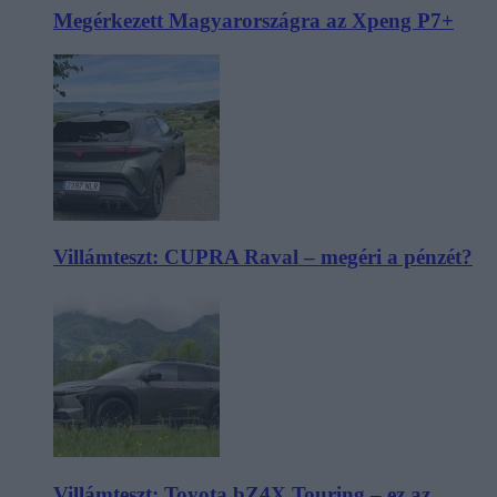
Megérkezett Magyarországra az Xpeng P7+
Villámteszt: CUPRA Raval – megéri a pénzét?
Villámteszt: Toyota bZ4X Touring – ez az,