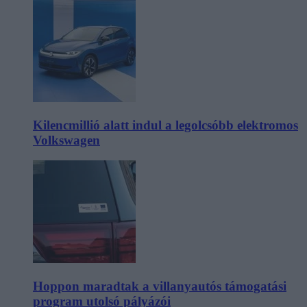
Kilencmillió alatt indul a legolcsóbb elektromos
Volkswagen
Hoppon maradtak a villanyautós támogatási
program utolsó pályázói