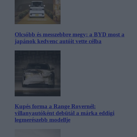
Olcsóbb és messzebbre megy: a BYD most a
japánok kedvenc autóit vette célba
Kupés forma a Range Rovernél:
villanyautóként debütál a márka eddigi
legmerészebb modellje