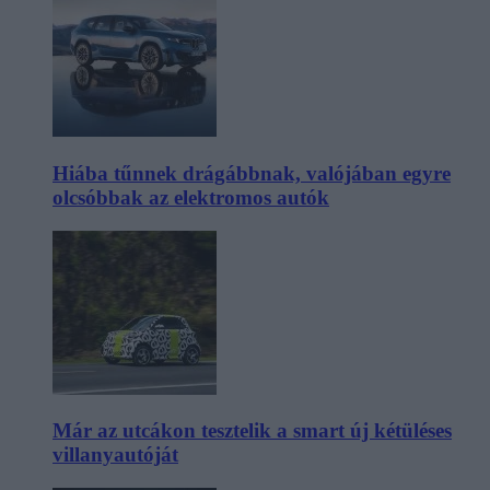
Hiába tűnnek drágábbnak, valójában egyre
olcsóbbak az elektromos autók
Már az utcákon tesztelik a smart új kétüléses
villanyautóját