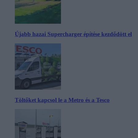
Újabb hazai Supercharger építése kezdődött el
Töltőket kapcsol le a Metro és a Tesco