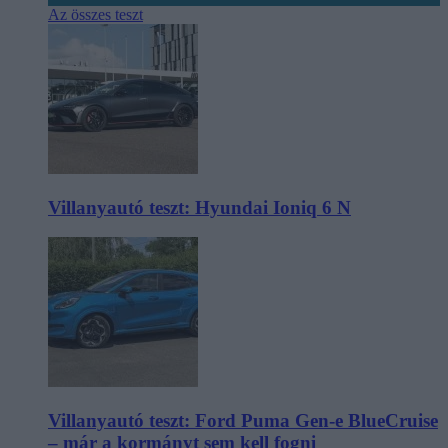
Az összes teszt
Villanyautó teszt: Hyundai Ioniq 6 N
Villanyautó teszt: Ford Puma Gen-e BlueCruise
– már a kormányt sem kell fogni