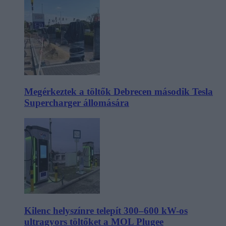
Megérkeztek a töltők Debrecen második Tesla
Supercharger állomására
Kilenc helyszínre telepít 300–600 kW-os
ultragyors töltőket a MOL Plugee