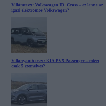
Villámteszt: Volkswagen ID. Cross – ez lenne az
igazi elektromos Volkswagen?
Villanyautó teszt: KIA PV5 Passenger – miért
csak 5 személyes?