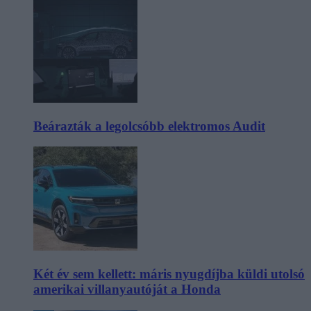
Beárazták a legolcsóbb elektromos Audit
Két év sem kellett: máris nyugdíjba küldi utolsó
amerikai villanyautóját a Honda