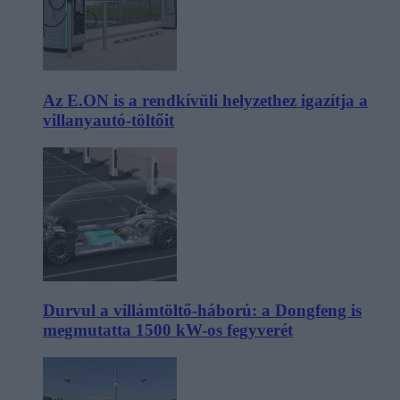
Az E.ON is a rendkívüli helyzethez igazítja a
villanyautó-töltőit
Durvul a villámtöltő-háború: a Dongfeng is
megmutatta 1500 kW-os fegyverét