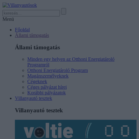
Menü
Főoldal
Állami támogatás
Állami támogatás
Minden egy helyen az Otthoni Energiatároló
Programról
Otthoni Energiatároló Program
Magánszemélyeknek
Cégeknek
Céges pályázat hírei
Korábbi pályázatok
Villanyautó tesztek
Villanyautó tesztek