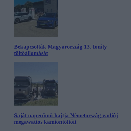
Bekapcsolták Magyarország 13. Ionity
töltőállomását
Saját naperőmű hajtja Németország vadiúj
megawattos kamiontöltőit