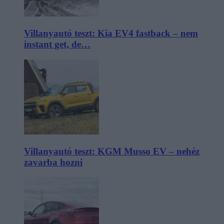
Villanyautó teszt: Kia EV4 fastback – nem
instant get, de…
Villanyautó teszt: KGM Musso EV – nehéz
zavarba hozni