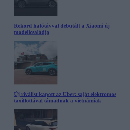
Rekord hatótávval debütált a Xiaomi új
modellcsaládja
Új riválist kapott az Uber: saját elektromos
taxiflottával támadnak a vietnámiak