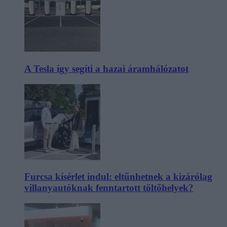
A Tesla így segíti a hazai áramhálózatot
Furcsa kísérlet indul: eltűnhetnek a kizárólag
villanyautóknak fenntartott töltőhelyek?