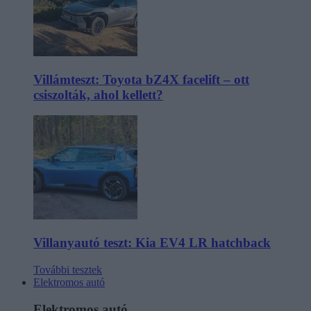
Villámteszt: Toyota bZ4X facelift – ott
csiszolták, ahol kellett?
Villanyautó teszt: Kia EV4 LR hatchback
További tesztek
Elektromos autó
Elektromos autó