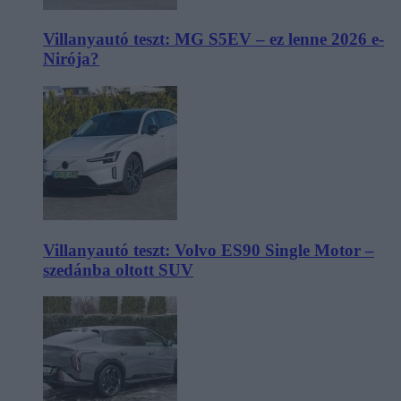
Villanyautó teszt: MG S5EV – ez lenne 2026 e-
Nirója?
Villanyautó teszt: Volvo ES90 Single Motor –
szedánba oltott SUV