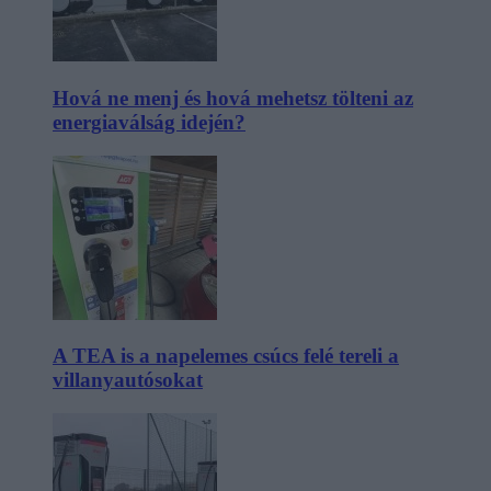
Hová ne menj és hová mehetsz tölteni az
energiaválság idején?
A TEA is a napelemes csúcs felé tereli a
villanyautósokat