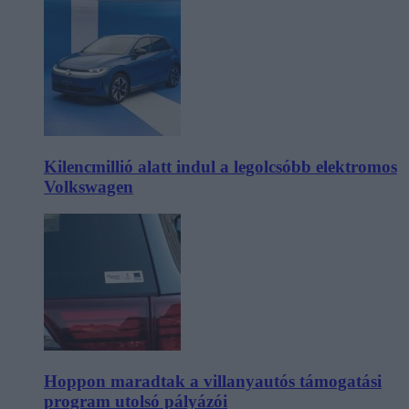
Kilencmillió alatt indul a legolcsóbb elektromos
Volkswagen
Hoppon maradtak a villanyautós támogatási
program utolsó pályázói