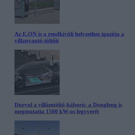
Az E.ON is a rendkívüli helyzethez igazítja a
villanyautó-töltőit
Durvul a villámtöltő-háború: a Dongfeng is
megmutatta 1500 kW-os fegyverét