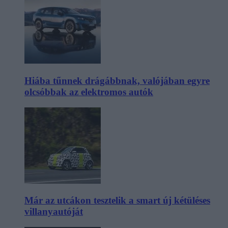
Hiába tűnnek drágábbnak, valójában egyre
olcsóbbak az elektromos autók
Már az utcákon tesztelik a smart új kétüléses
villanyautóját