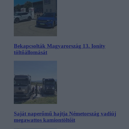
Bekapcsolták Magyarország 13. Ionity
töltőállomását
Saját naperőmű hajtja Németország vadiúj
megawattos kamiontöltőit