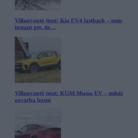
Villanyautó teszt: Kia EV4 fastback – nem
instant get, de…
Villanyautó teszt: KGM Musso EV – nehéz
zavarba hozni