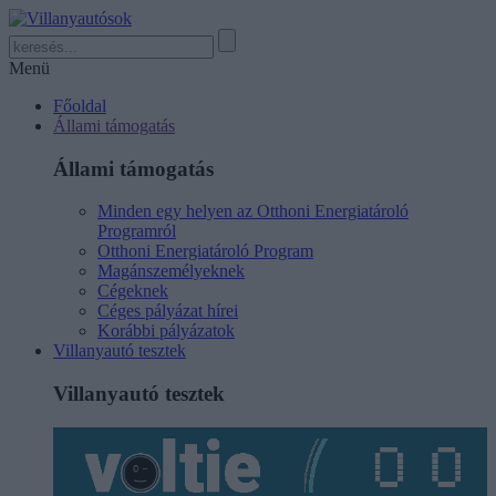
Menü
Főoldal
Állami támogatás
Állami támogatás
Minden egy helyen az Otthoni Energiatároló
Programról
Otthoni Energiatároló Program
Magánszemélyeknek
Cégeknek
Céges pályázat hírei
Korábbi pályázatok
Villanyautó tesztek
Villanyautó tesztek