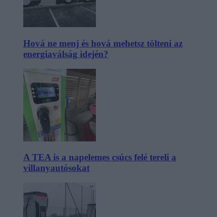
Hová ne menj és hová mehetsz tölteni az
energiaválság idején?
A TEA is a napelemes csúcs felé tereli a
villanyautósokat