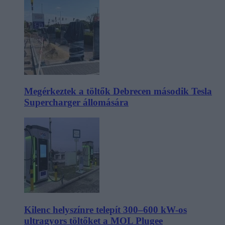
Megérkeztek a töltők Debrecen második Tesla
Supercharger állomására
Kilenc helyszínre telepít 300–600 kW-os
ultragyors töltőket a MOL Plugee