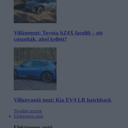
Villámteszt: Toyota bZ4X facelift – ott
csiszolták, ahol kellett?
Villanyautó teszt: Kia EV4 LR hatchback
További tesztek
Elektromos autó
Elektromos autó