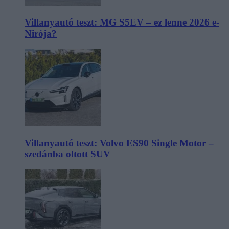
Villanyautó teszt: MG S5EV – ez lenne 2026 e-
Nirója?
Villanyautó teszt: Volvo ES90 Single Motor –
szedánba oltott SUV