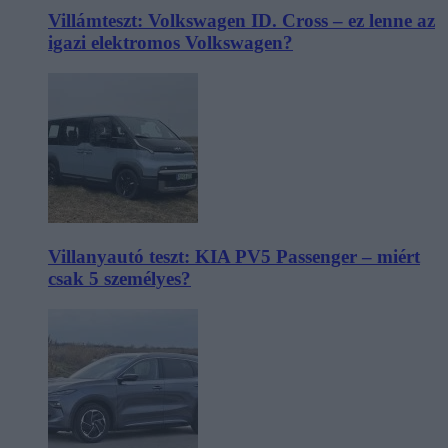
Villámteszt: Volkswagen ID. Cross – ez lenne az
igazi elektromos Volkswagen?
Villanyautó teszt: KIA PV5 Passenger – miért
csak 5 személyes?