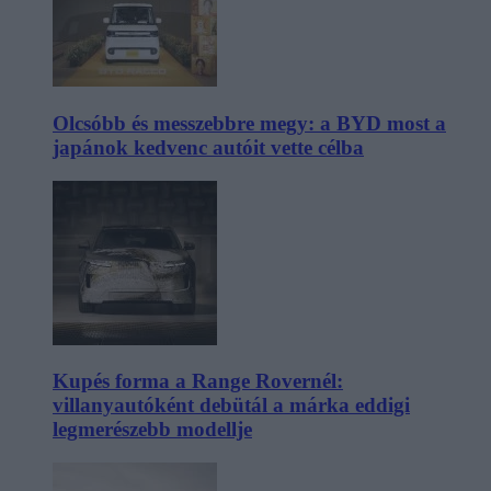
Olcsóbb és messzebbre megy: a BYD most a
japánok kedvenc autóit vette célba
Kupés forma a Range Rovernél:
villanyautóként debütál a márka eddigi
legmerészebb modellje