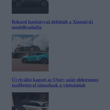
Rekord hatótávval debütált a Xiaomi új
modellcsaládja
Új riválist kapott az Uber: saját elektromos
taxiflottával támadnak a vietnámiak