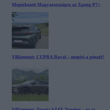
Megérkezett Magyarországra az Xpeng P7+
Villámteszt: CUPRA Raval – megéri a pénzét?
Villámteszt: Toyota bZ4X Touring – ez az,