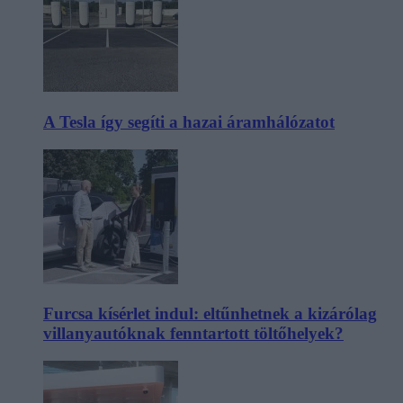
A Tesla így segíti a hazai áramhálózatot
Furcsa kísérlet indul: eltűnhetnek a kizárólag
villanyautóknak fenntartott töltőhelyek?