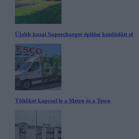
Újabb hazai Supercharger építése kezdődött el
Töltőket kapcsol le a Metro és a Tesco