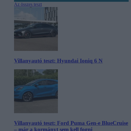
Az összes teszt
Villanyautó teszt: Hyundai Ioniq 6 N
Villanyautó teszt: Ford Puma Gen-e BlueCruise
– már a kormányt sem kell fogni