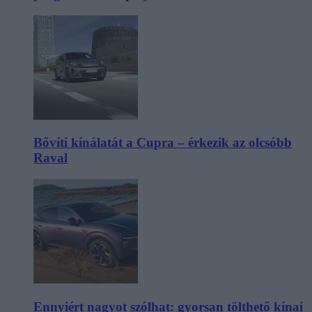
Bővíti kínálatát a Cupra – érkezik az olcsóbb
Raval
Ennyiért nagyot szólhat: gyorsan tölthető kínai