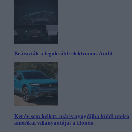
Beárazták a legolcsóbb elektromos Audit
Két év sem kellett: máris nyugdíjba küldi utolsó
amerikai villanyautóját a Honda