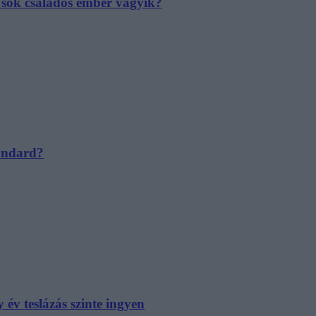
e sok családos ember vágyik?
tandard?
év teslázás szinte ingyen