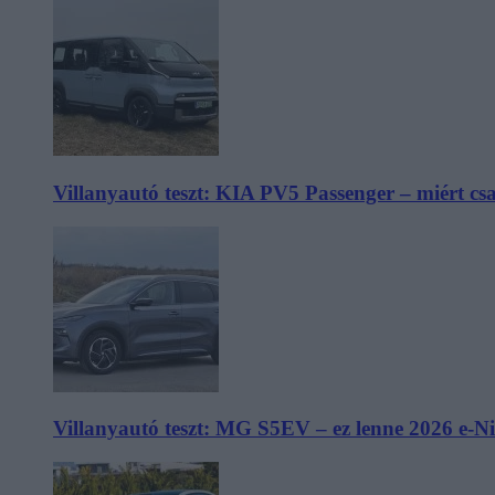
Villanyautó teszt: KIA PV5 Passenger – miért cs
Villanyautó teszt: MG S5EV – ez lenne 2026 e-N