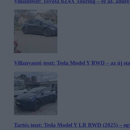
Villámteszt: Toyota bZ4X Touring – ez az, amir
Villanyautó teszt: Tesla Model Y RWD – az új s
Tartós teszt: Tesla Model Y LR RWD (2025) – egy 