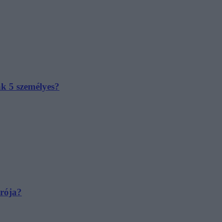
ak 5 személyes?
irója?