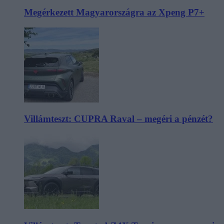
Megérkezett Magyarországra az Xpeng P7+
Villámteszt: CUPRA Raval – megéri a pénzét?