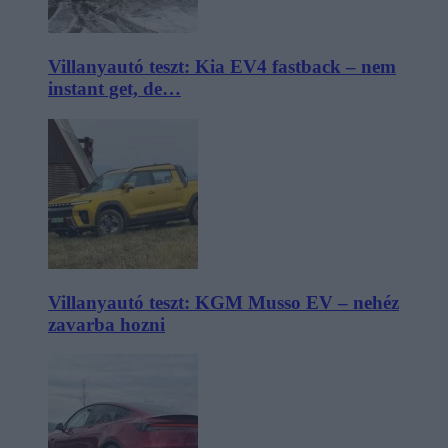
Villanyautó teszt: Kia EV4 fastback – nem
instant get, de…
Villanyautó teszt: KGM Musso EV – nehéz
zavarba hozni