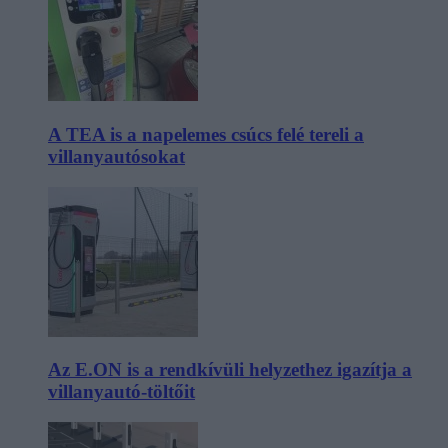
A TEA is a napelemes csúcs felé tereli a
villanyautósokat
Az E.ON is a rendkívüli helyzethez igazítja a
villanyautó-töltőit