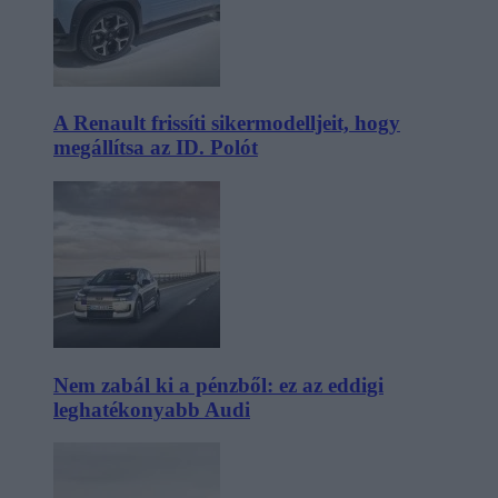
A Renault frissíti sikermodelljeit, hogy
megállítsa az ID. Polót
Nem zabál ki a pénzből: ez az eddigi
leghatékonyabb Audi