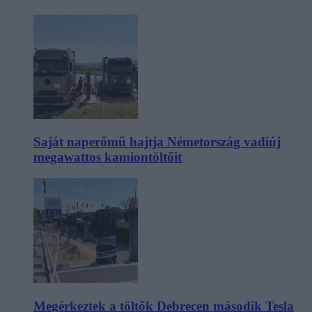
Saját naperőmű hajtja Németország vadiúj
megawattos kamiontöltőit
Megérkeztek a töltők Debrecen második Tesla