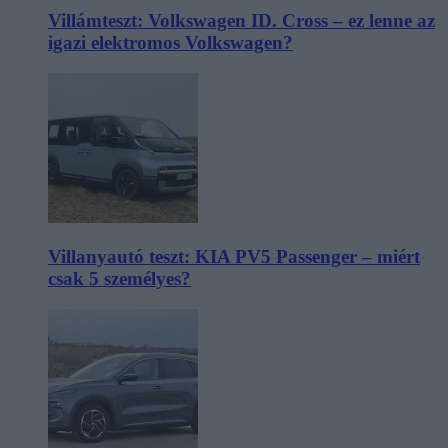
Villámteszt: Volkswagen ID. Cross – ez lenne az
igazi elektromos Volkswagen?
Villanyautó teszt: KIA PV5 Passenger – miért
csak 5 személyes?