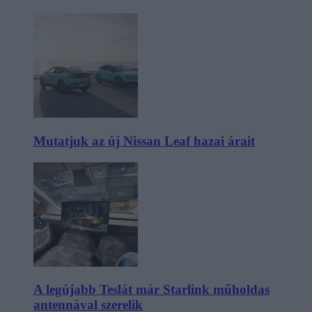
Mutatjuk az új Nissan Leaf hazai árait
A legújabb Teslát már Starlink műholdas
antennával szerelik