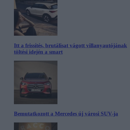
Itt a frissítés, brutálisat vágott villanyautójának
töltési idején a smart
Bemutatkozott a Mercedes új városi SUV-ja