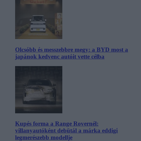
Olcsóbb és messzebbre megy: a BYD most a
japánok kedvenc autóit vette célba
Kupés forma a Range Rovernél:
villanyautóként debütál a márka eddigi
legmerészebb modellje