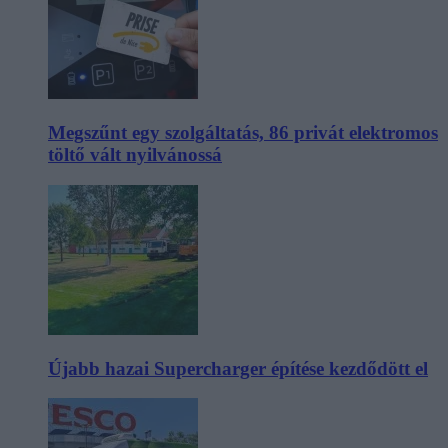
Megszűnt egy szolgáltatás, 86 privát elektromos
töltő vált nyilvánossá
Újabb hazai Supercharger építése kezdődött el