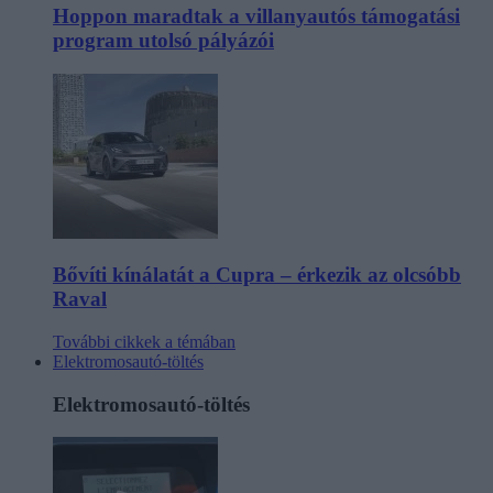
Hoppon maradtak a villanyautós támogatási
program utolsó pályázói
Bővíti kínálatát a Cupra – érkezik az olcsóbb
Raval
További cikkek a témában
Elektromosautó-töltés
Elektromosautó-töltés