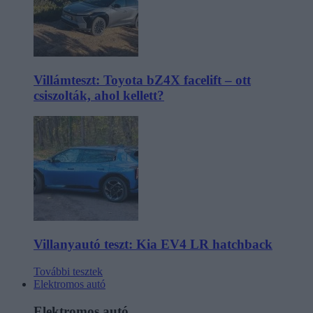
Villámteszt: Toyota bZ4X facelift – ott
csiszolták, ahol kellett?
Villanyautó teszt: Kia EV4 LR hatchback
További tesztek
Elektromos autó
Elektromos autó