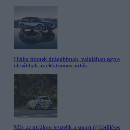
Hiába tűnnek drágábbnak, valójában egyre
olcsóbbak az elektromos autók
Már az utcákon tesztelik a smart új kétüléses