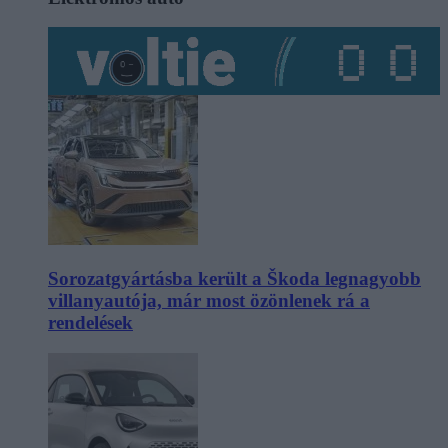
Sorozatgyártásba került a Škoda legnagyobb
villanyautója, már most özönlenek rá a
rendelések