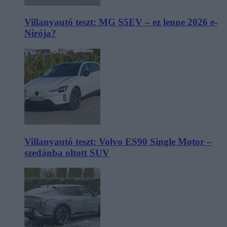
Villanyautó teszt: MG S5EV – ez lenne 2026 e-
Nirója?
Villanyautó teszt: Volvo ES90 Single Motor –
szedánba oltott SUV