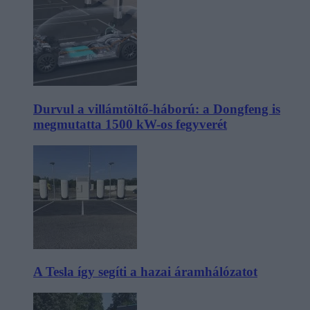
Durvul a villámtöltő-háború: a Dongfeng is
megmutatta 1500 kW-os fegyverét
A Tesla így segíti a hazai áramhálózatot