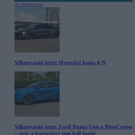
Az összes teszt
Villanyautó teszt: Hyundai Ioniq 6 N
Villanyautó teszt: Ford Puma Gen-e BlueCruise
– már a kormányt sem kell fogni