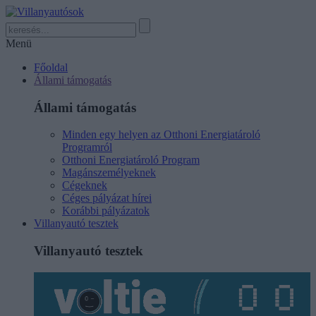
Menü
Főoldal
Állami támogatás
Állami támogatás
Minden egy helyen az Otthoni Energiatároló
Programról
Otthoni Energiatároló Program
Magánszemélyeknek
Cégeknek
Céges pályázat hírei
Korábbi pályázatok
Villanyautó tesztek
Villanyautó tesztek