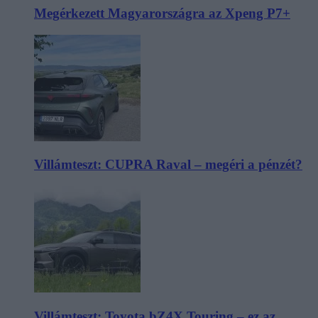
Megérkezett Magyarországra az Xpeng P7+
Villámteszt: CUPRA Raval – megéri a pénzét?
Villámteszt: Toyota bZ4X Touring – ez az,