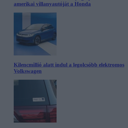
amerikai villanyautóját a Honda
Kilencmillió alatt indul a legolcsóbb elektromos
Volkswagen