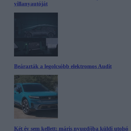
villanyautóját
Beárazták a legolcsóbb elektromos Audit
Két év sem kellett: máris nyugdíjba küldi utolsó