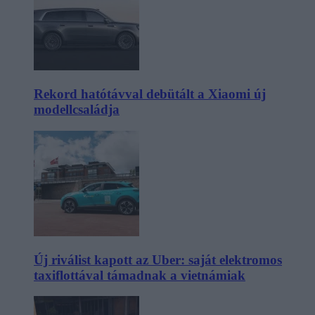
Rekord hatótávval debütált a Xiaomi új
modellcsaládja
Új riválist kapott az Uber: saját elektromos
taxiflottával támadnak a vietnámiak