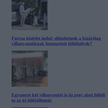
Furcsa kísérlet indul: eltűnhetnek a kizárólag
villanyautóknak fenntartott töltőhelyek?
Egyszerre két villanyautót is tíz perc alatt feltölt
ez az új töltőállomás