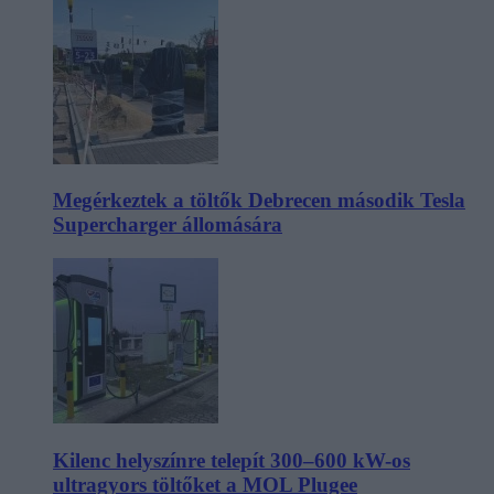
Megérkeztek a töltők Debrecen második Tesla
Supercharger állomására
Kilenc helyszínre telepít 300–600 kW-os
ultragyors töltőket a MOL Plugee