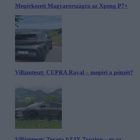
Megérkezett Magyarországra az Xpeng P7+
Villámteszt: CUPRA Raval – megéri a pénzét?
Villámteszt: Toyota bZ4X Touring – ez az,