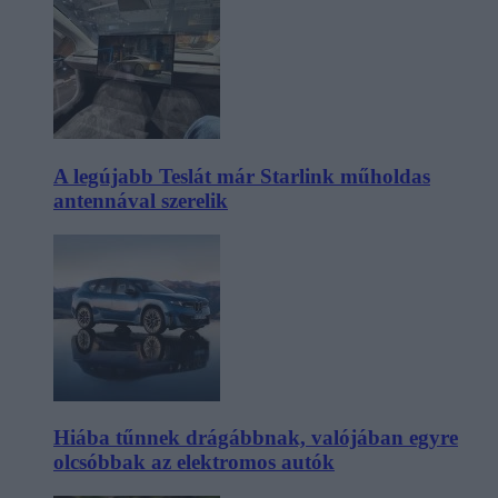
A legújabb Teslát már Starlink műholdas
antennával szerelik
Hiába tűnnek drágábbnak, valójában egyre
olcsóbbak az elektromos autók