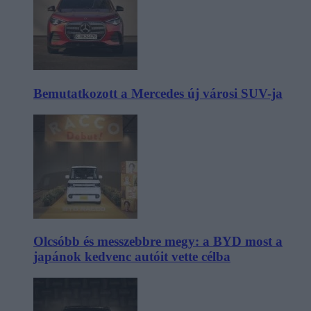
Bemutatkozott a Mercedes új városi SUV-ja
Olcsóbb és messzebbre megy: a BYD most a
japánok kedvenc autóit vette célba