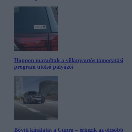
Hoppon maradtak a villanyautós támogatási
program utolsó pályázói
Bővíti kínálatát a Cupra – érkezik az olcsóbb