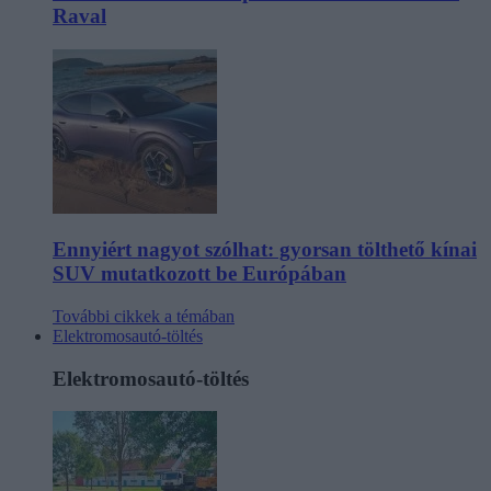
Raval
Ennyiért nagyot szólhat: gyorsan tölthető kínai
SUV mutatkozott be Európában
További cikkek a témában
Elektromosautó-töltés
Elektromosautó-töltés