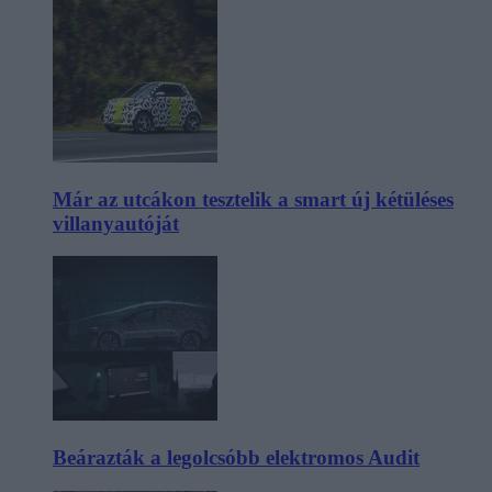
Már az utcákon tesztelik a smart új kétüléses
villanyautóját
Beárazták a legolcsóbb elektromos Audit