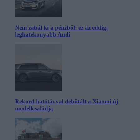
Nem zabál ki a pénzből: ez az eddigi
leghatékonyabb Audi
Rekord hatótávval debütált a Xiaomi új
modellcsaládja