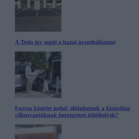
A Tesla így segíti a hazai áramhálózatot
Furcsa kísérlet indul: eltűnhetnek a kizárólag
villanyautóknak fenntartott töltőhelyek?