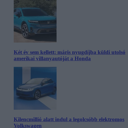
Két év sem kellett: máris nyugdíjba küldi utolsó
amerikai villanyautóját a Honda
Kilencmillió alatt indul a legolcsóbb elektromos
Volkswagen