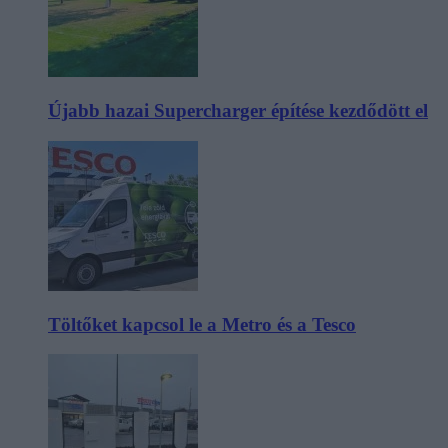
Újabb hazai Supercharger építése kezdődött el
Töltőket kapcsol le a Metro és a Tesco