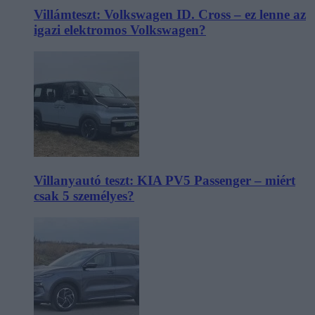
Villámteszt: Volkswagen ID. Cross – ez lenne az
igazi elektromos Volkswagen?
Villanyautó teszt: KIA PV5 Passenger – miért
csak 5 személyes?