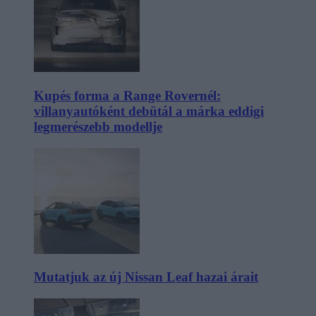
Kupés forma a Range Rovernél:
villanyautóként debütál a márka eddigi
legmerészebb modellje
Mutatjuk az új Nissan Leaf hazai árait