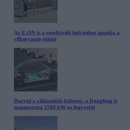
Az E.ON is a rendkívüli helyzethez igazítja a
villanyautó-töltőit
Durvul a villámtöltő-háború: a Dongfeng is
megmutatta 1500 kW-os fegyverét