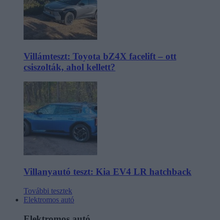
Villámteszt: Toyota bZ4X facelift – ott
csiszolták, ahol kellett?
Villanyautó teszt: Kia EV4 LR hatchback
További tesztek
Elektromos autó
Elektromos autó