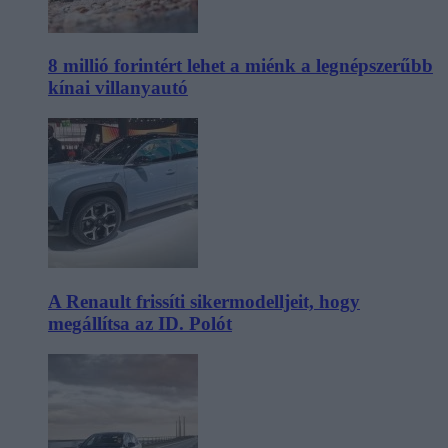
8 millió forintért lehet a miénk a legnépszerűbb
kínai villanyautó
A Renault frissíti sikermodelljeit, hogy
megállítsa az ID. Polót