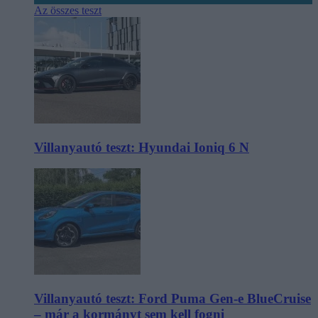
Az összes teszt
Villanyautó teszt: Hyundai Ioniq 6 N
Villanyautó teszt: Ford Puma Gen-e BlueCruise
– már a kormányt sem kell fogni