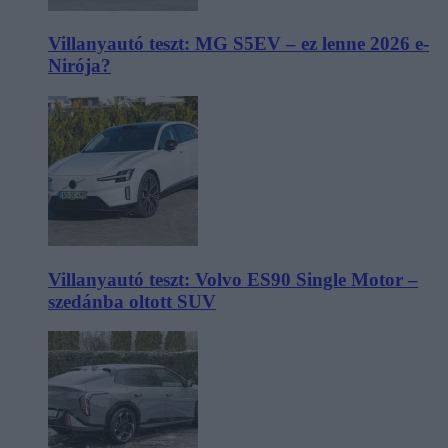
Villanyautó teszt: MG S5EV – ez lenne 2026 e-
Nirója?
Villanyautó teszt: Volvo ES90 Single Motor –
szedánba oltott SUV