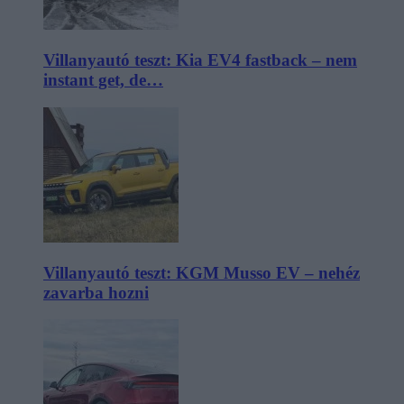
Villanyautó teszt: Kia EV4 fastback – nem
instant get, de…
Villanyautó teszt: KGM Musso EV – nehéz
zavarba hozni