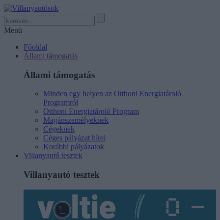
Menü
Főoldal
Állami támogatás
Állami támogatás
Minden egy helyen az Otthoni Energiatároló
Programról
Otthoni Energiatároló Program
Magánszemélyeknek
Cégeknek
Céges pályázat hírei
Korábbi pályázatok
Villanyautó tesztek
Villanyautó tesztek