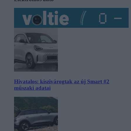
Hivatalos: kiszivárogtak az új Smart #2
műszaki adatai