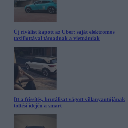
Új riválist kapott az Uber: saját elektromos
taxiflottával támadnak a vietnámiak
Itt a frissítés, brutálisat vágott villanyautójának
töltési idején a smart