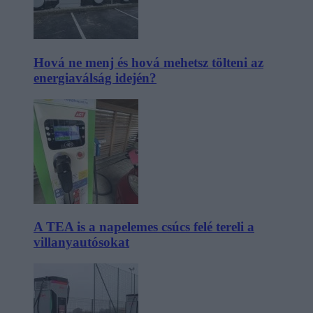
Hová ne menj és hová mehetsz tölteni az
energiaválság idején?
A TEA is a napelemes csúcs felé tereli a
villanyautósokat