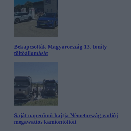
Bekapcsolták Magyarország 13. Ionity
töltőállomását
Saját naperőmű hajtja Németország vadiúj
megawattos kamiontöltőit