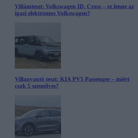
Villámteszt: Volkswagen ID. Cross – ez lenne az
igazi elektromos Volkswagen?
Villanyautó teszt: KIA PV5 Passenger – miért
csak 5 személyes?