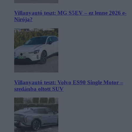
Villanyautó teszt: MG S5EV – ez lenne 2026 e-
Nirója?
Villanyautó teszt: Volvo ES90 Single Motor –
szedánba oltott SUV