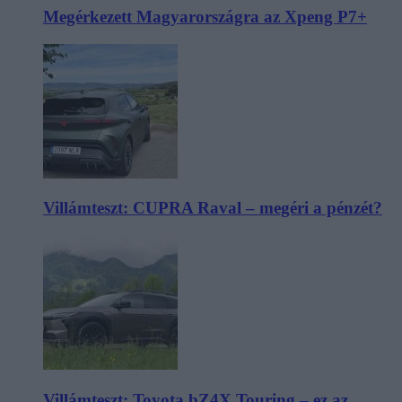
Megérkezett Magyarországra az Xpeng P7+
Villámteszt: CUPRA Raval – megéri a pénzét?
Villámteszt: Toyota bZ4X Touring – ez az,