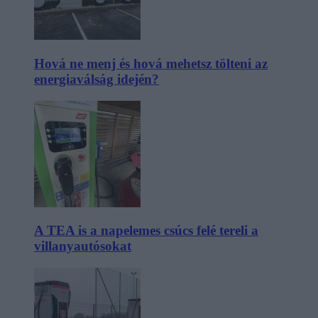
Hová ne menj és hová mehetsz tölteni az
energiaválság idején?
A TEA is a napelemes csúcs felé tereli a
villanyautósokat