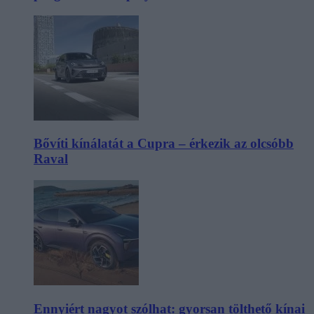
Bővíti kínálatát a Cupra – érkezik az olcsóbb
Raval
Ennyiért nagyot szólhat: gyorsan tölthető kínai