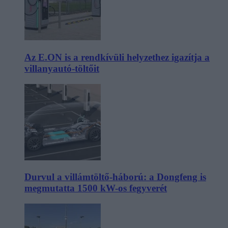
Az E.ON is a rendkívüli helyzethez igazítja a
villanyautó-töltőit
Durvul a villámtöltő-háború: a Dongfeng is
megmutatta 1500 kW-os fegyverét