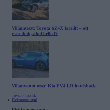
Villámteszt: Toyota bZ4X facelift – ott
csiszolták, ahol kellett?
Villanyautó teszt: Kia EV4 LR hatchback
További tesztek
Elektromos autó
Elektromos autó