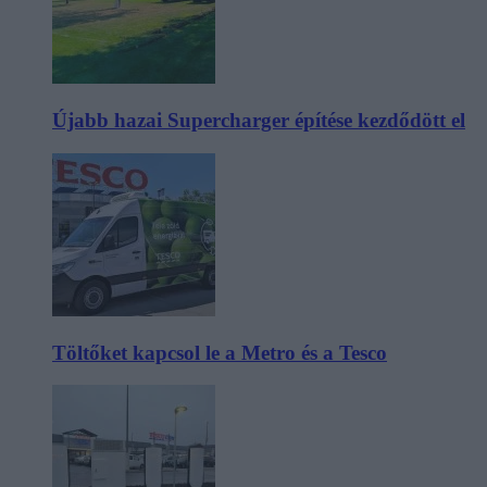
Újabb hazai Supercharger építése kezdődött el
Töltőket kapcsol le a Metro és a Tesco