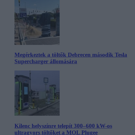
Megérkeztek a töltők Debrecen második Tesla
Supercharger állomására
Kilenc helyszínre telepít 300–600 kW-os
ultragyors töltőket a MOL Plugee