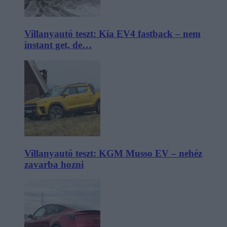
Villanyautó teszt: Kia EV4 fastback – nem
instant get, de…
Villanyautó teszt: KGM Musso EV – nehéz
zavarba hozni