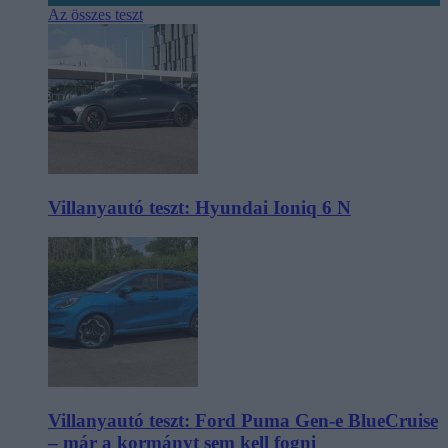
Az összes teszt
Villanyautó teszt: Hyundai Ioniq 6 N
Villanyautó teszt: Ford Puma Gen-e BlueCruise
– már a kormányt sem kell fogni