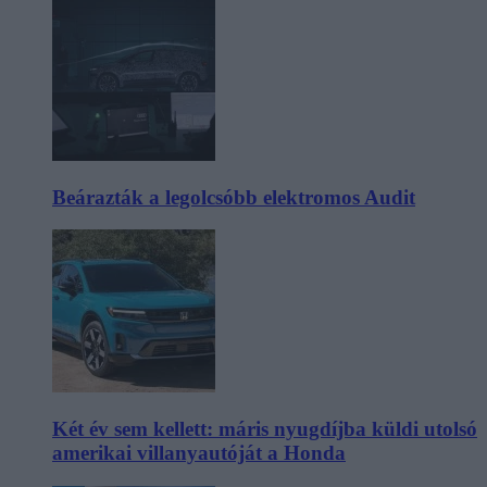
Beárazták a legolcsóbb elektromos Audit
Két év sem kellett: máris nyugdíjba küldi utolsó
amerikai villanyautóját a Honda