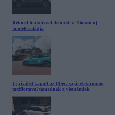
Rekord hatótávval debütált a Xiaomi új
modellcsaládja
Új riválist kapott az Uber: saját elektromos
taxiflottával támadnak a vietnámiak