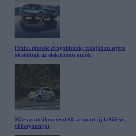
Hiába tűnnek drágábbnak, valójában egyre
olcsóbbak az elektromos autók
Már az utcákon tesztelik a smart új kétüléses
villanyautóját