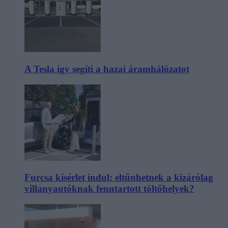
A Tesla így segíti a hazai áramhálózatot
Furcsa kísérlet indul: eltűnhetnek a kizárólag
villanyautóknak fenntartott töltőhelyek?