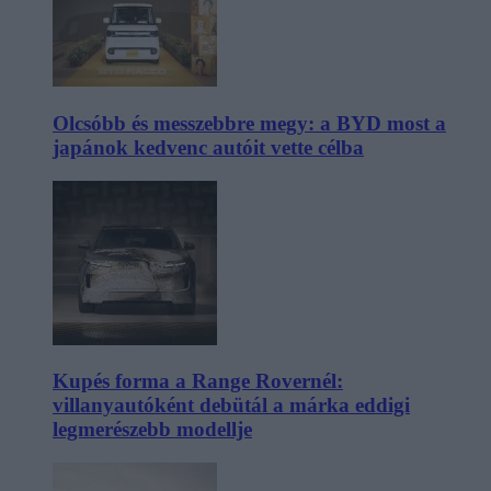
Olcsóbb és messzebbre megy: a BYD most a
japánok kedvenc autóit vette célba
Kupés forma a Range Rovernél:
villanyautóként debütál a márka eddigi
legmerészebb modellje