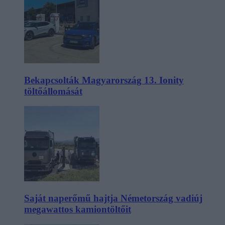
Bekapcsolták Magyarország 13. Ionity
töltőállomását
Saját naperőmű hajtja Németország vadiúj
megawattos kamiontöltőit