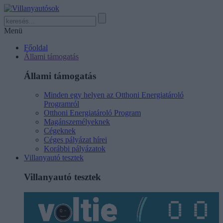
Menü
Főoldal
Állami támogatás
Állami támogatás
Minden egy helyen az Otthoni Energiatároló
Programról
Otthoni Energiatároló Program
Magánszemélyeknek
Cégeknek
Céges pályázat hírei
Korábbi pályázatok
Villanyautó tesztek
Villanyautó tesztek