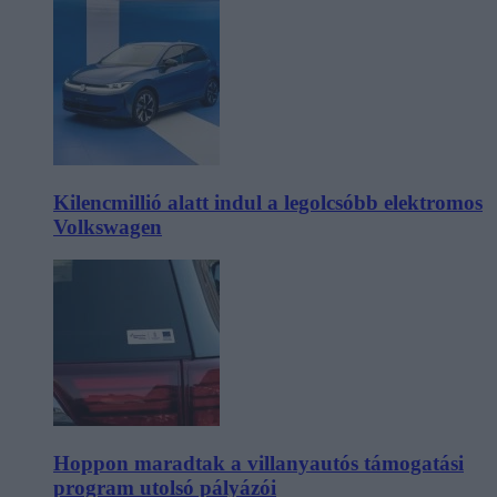
Kilencmillió alatt indul a legolcsóbb elektromos
Volkswagen
Hoppon maradtak a villanyautós támogatási
program utolsó pályázói