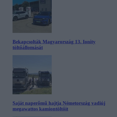
Bekapcsolták Magyarország 13. Ionity
töltőállomását
Saját naperőmű hajtja Németország vadiúj
megawattos kamiontöltőit