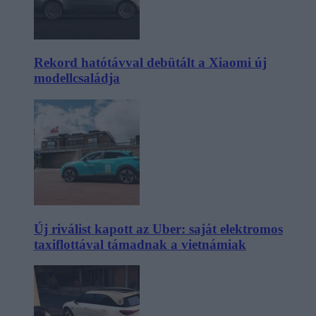
Rekord hatótávval debütált a Xiaomi új
modellcsaládja
Új riválist kapott az Uber: saját elektromos
taxiflottával támadnak a vietnámiak