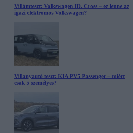
Villámteszt: Volkswagen ID. Cross – ez lenne az
igazi elektromos Volkswagen?
Villanyautó teszt: KIA PV5 Passenger – miért
csak 5 személyes?