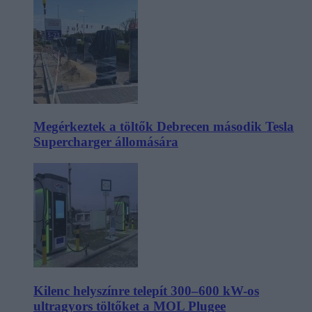
Megérkeztek a töltők Debrecen második Tesla
Supercharger állomására
Kilenc helyszínre telepít 300–600 kW-os
ultragyors töltőket a MOL Plugee