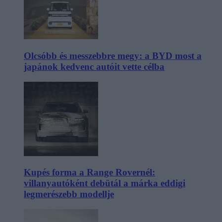
Olcsóbb és messzebbre megy: a BYD most a
japánok kedvenc autóit vette célba
Kupés forma a Range Rovernél:
villanyautóként debütál a márka eddigi
legmerészebb modellje