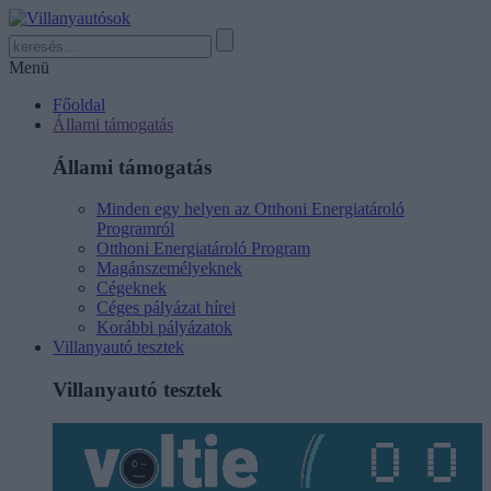
Menü
Főoldal
Állami támogatás
Állami támogatás
Minden egy helyen az Otthoni Energiatároló
Programról
Otthoni Energiatároló Program
Magánszemélyeknek
Cégeknek
Céges pályázat hírei
Korábbi pályázatok
Villanyautó tesztek
Villanyautó tesztek