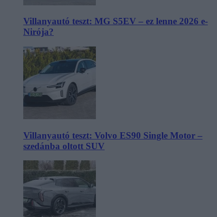
Villanyautó teszt: MG S5EV – ez lenne 2026 e-
Nirója?
Villanyautó teszt: Volvo ES90 Single Motor –
szedánba oltott SUV