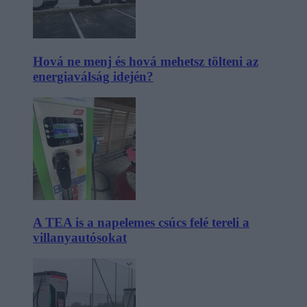
Hová ne menj és hová mehetsz tölteni az
energiaválság idején?
A TEA is a napelemes csúcs felé tereli a
villanyautósokat