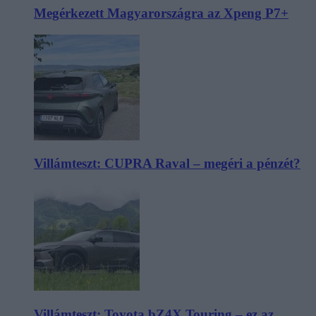
Megérkezett Magyarországra az Xpeng P7+
Villámteszt: CUPRA Raval – megéri a pénzét?
Villámteszt: Toyota bZ4X Touring – ez az,