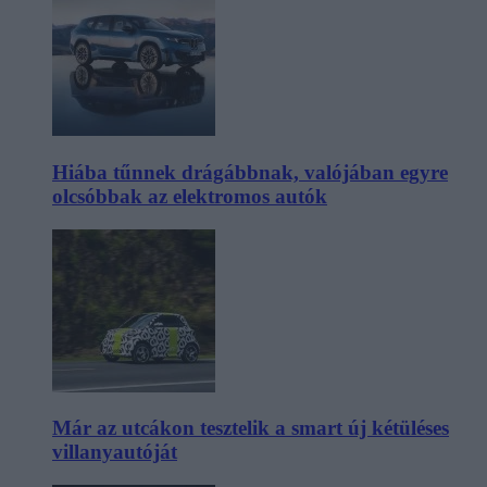
Hiába tűnnek drágábbnak, valójában egyre
olcsóbbak az elektromos autók
Már az utcákon tesztelik a smart új kétüléses
villanyautóját