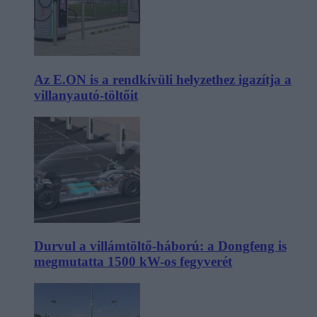
Az E.ON is a rendkívüli helyzethez igazítja a
villanyautó-töltőit
Durvul a villámtöltő-háború: a Dongfeng is
megmutatta 1500 kW-os fegyverét