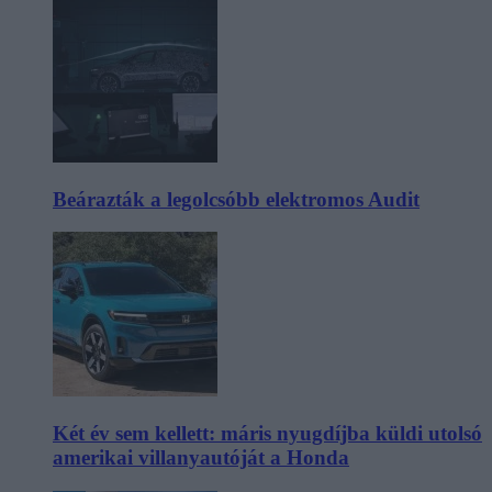
Beárazták a legolcsóbb elektromos Audit
Két év sem kellett: máris nyugdíjba küldi utolsó
amerikai villanyautóját a Honda