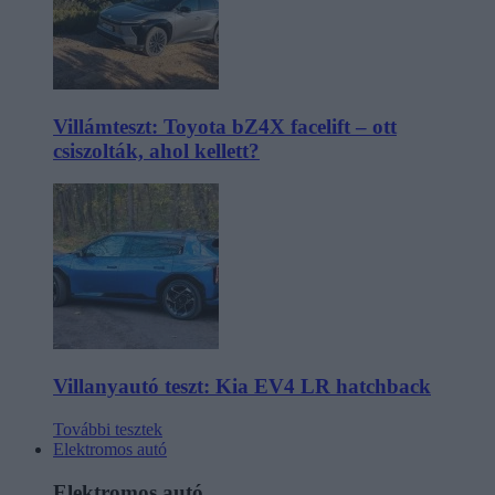
Villámteszt: Toyota bZ4X facelift – ott
csiszolták, ahol kellett?
Villanyautó teszt: Kia EV4 LR hatchback
További tesztek
Elektromos autó
Elektromos autó