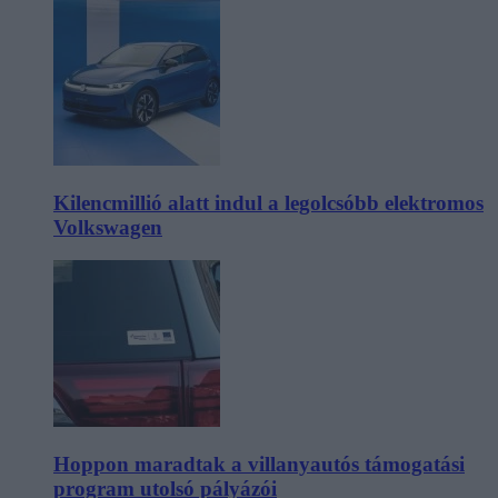
Kilencmillió alatt indul a legolcsóbb elektromos
Volkswagen
Hoppon maradtak a villanyautós támogatási
program utolsó pályázói