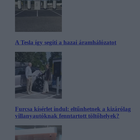
A Tesla így segíti a hazai áramhálózatot
Furcsa kísérlet indul: eltűnhetnek a kizárólag
villanyautóknak fenntartott töltőhelyek?