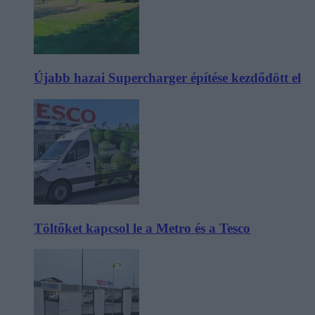
Újabb hazai Supercharger építése kezdődött el
Töltőket kapcsol le a Metro és a Tesco