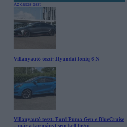
Az összes teszt
Villanyautó teszt: Hyundai Ioniq 6 N
Villanyautó teszt: Ford Puma Gen-e BlueCruise
– már a kormányt sem kell fogni