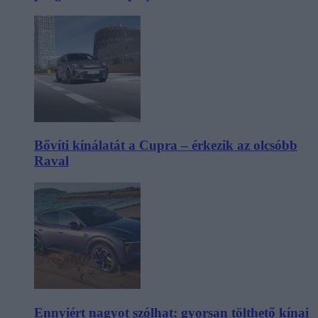
Bővíti kínálatát a Cupra – érkezik az olcsóbb
Raval
Ennyiért nagyot szólhat: gyorsan tölthető kínai