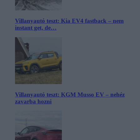
Villanyautó teszt: Kia EV4 fastback – nem
instant get, de…
Villanyautó teszt: KGM Musso EV – nehéz
zavarba hozni