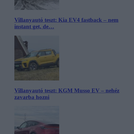
Villanyautó teszt: Kia EV4 fastback – nem
instant get, de…
Villanyautó teszt: KGM Musso EV – nehéz
zavarba hozni