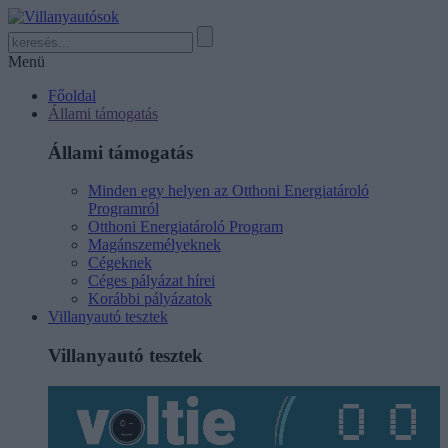
Menü
Főoldal
Állami támogatás
Állami támogatás
Minden egy helyen az Otthoni Energiatároló
Programról
Otthoni Energiatároló Program
Magánszemélyeknek
Cégeknek
Céges pályázat hírei
Korábbi pályázatok
Villanyautó tesztek
Villanyautó tesztek