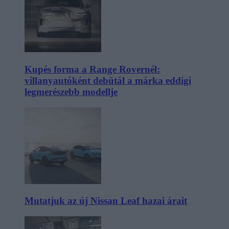
Kupés forma a Range Rovernél:
villanyautóként debütál a márka eddigi
legmerészebb modellje
Mutatjuk az új Nissan Leaf hazai árait