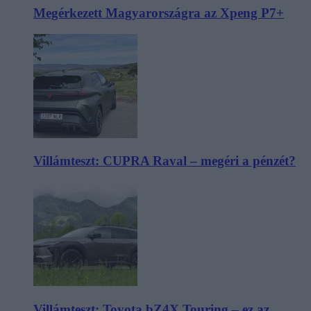
Megérkezett Magyarországra az Xpeng P7+
Villámteszt: CUPRA Raval – megéri a pénzét?
Villámteszt: Toyota bZ4X Touring – ez az,