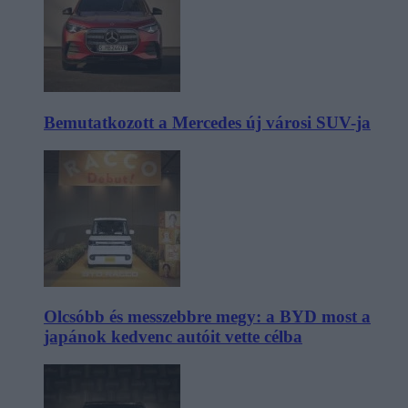
Bemutatkozott a Mercedes új városi SUV-ja
Olcsóbb és messzebbre megy: a BYD most a
japánok kedvenc autóit vette célba