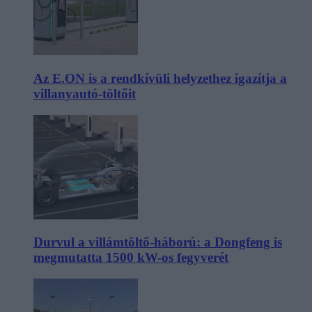
Az E.ON is a rendkívüli helyzethez igazítja a
villanyautó-töltőit
Durvul a villámtöltő-háború: a Dongfeng is
megmutatta 1500 kW-os fegyverét