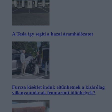
A Tesla így segíti a hazai áramhálózatot
Furcsa kísérlet indul: eltűnhetnek a kizárólag
villanyautóknak fenntartott töltőhelyek?