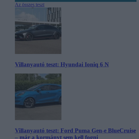
Az összes teszt
Villanyautó teszt: Hyundai Ioniq 6 N
Villanyautó teszt: Ford Puma Gen-e BlueCruise
– már a kormányt sem kell fogni