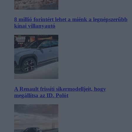
8 millió forintért lehet a miénk a legnépszerűbb
kínai villanyautó
A Renault frissíti sikermodelljeit, hogy
megállítsa az ID. Polót