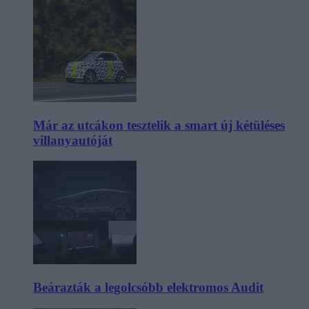
Már az utcákon tesztelik a smart új kétüléses
villanyautóját
Beárazták a legolcsóbb elektromos Audit