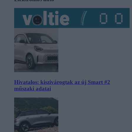
Hivatalos: kiszivárogtak az új Smart #2
műszaki adatai