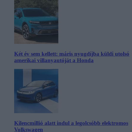
Két év sem kellett: máris nyugdíjba küldi utolsó
amerikai villanyautóját a Honda
Kilencmillió alatt indul a legolcsóbb elektromos
Volkswagen