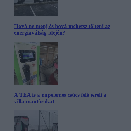
Hová ne menj és hová mehetsz tölteni az
energiaválság idején?
A TEA is a napelemes csúcs felé tereli a
villanyautósokat