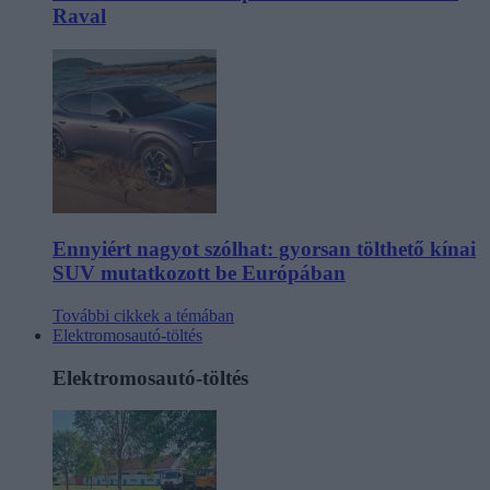
Raval
Ennyiért nagyot szólhat: gyorsan tölthető kínai
SUV mutatkozott be Európában
További cikkek a témában
Elektromosautó-töltés
Elektromosautó-töltés