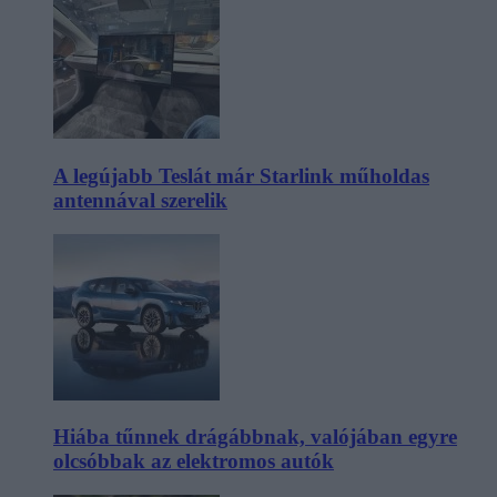
A legújabb Teslát már Starlink műholdas
antennával szerelik
Hiába tűnnek drágábbnak, valójában egyre
olcsóbbak az elektromos autók