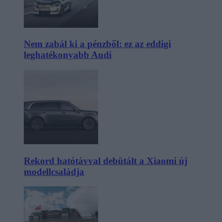
Nem zabál ki a pénzből: ez az eddigi
leghatékonyabb Audi
Rekord hatótávval debütált a Xiaomi új
modellcsaládja