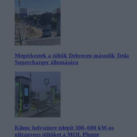
Megérkeztek a töltők Debrecen második Tesla
Supercharger állomására
Kilenc helyszínre telepít 300–600 kW-os
ultragyors töltőket a MOL Plugee