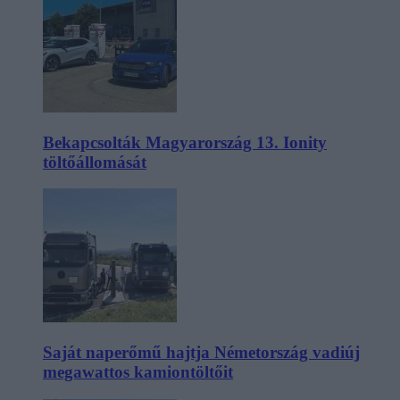
Bekapcsolták Magyarország 13. Ionity
töltőállomását
Saját naperőmű hajtja Németország vadiúj
megawattos kamiontöltőit