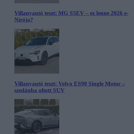
Villanyautó teszt: MG S5EV – ez lenne 2026 e-
Nirója?
Villanyautó teszt: Volvo ES90 Single Motor –
szedánba oltott SUV