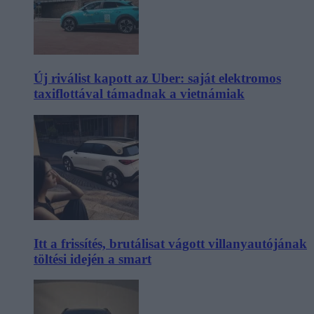
Új riválist kapott az Uber: saját elektromos
taxiflottával támadnak a vietnámiak
Itt a frissítés, brutálisat vágott villanyautójának
töltési idején a smart