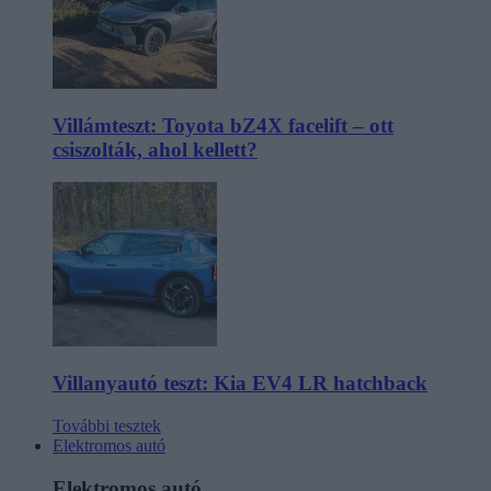
Villámteszt: Toyota bZ4X facelift – ott
csiszolták, ahol kellett?
Villanyautó teszt: Kia EV4 LR hatchback
További tesztek
Elektromos autó
Elektromos autó