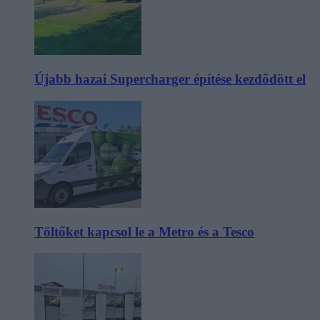
Újabb hazai Supercharger építése kezdődött el
Töltőket kapcsol le a Metro és a Tesco