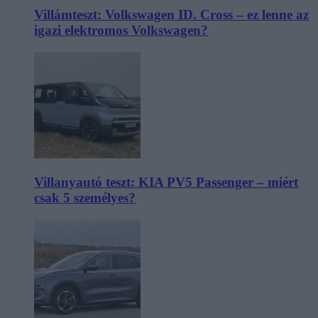
Villámteszt: Volkswagen ID. Cross – ez lenne az
igazi elektromos Volkswagen?
Villanyautó teszt: KIA PV5 Passenger – miért
csak 5 személyes?