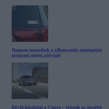
Hoppon maradtak a villanyautós támogatási
program utolsó pályázói
Bővíti kínálatát a Cupra – érkezik az olcsóbb