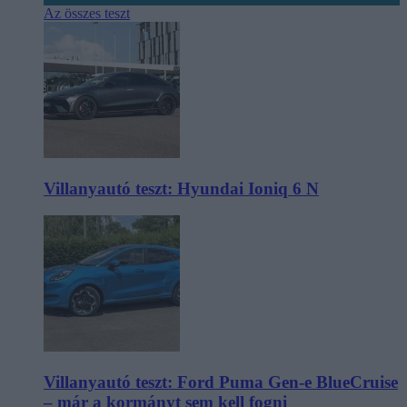
Az összes teszt
Villanyautó teszt: Hyundai Ioniq 6 N
Villanyautó teszt: Ford Puma Gen-e BlueCruise
– már a kormányt sem kell fogni