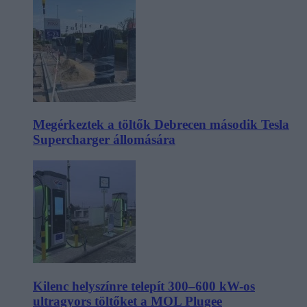
Megérkeztek a töltők Debrecen második Tesla
Supercharger állomására
Kilenc helyszínre telepít 300–600 kW-os
ultragyors töltőket a MOL Plugee