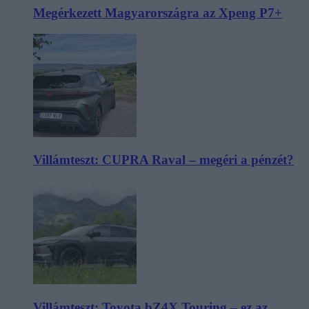
Megérkezett Magyarországra az Xpeng P7+
Villámteszt: CUPRA Raval – megéri a pénzét?
Villámteszt: Toyota bZ4X Touring – ez az,