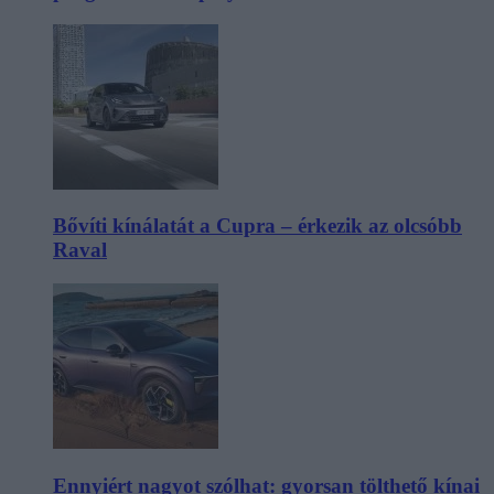
Bővíti kínálatát a Cupra – érkezik az olcsóbb
Raval
Ennyiért nagyot szólhat: gyorsan tölthető kínai