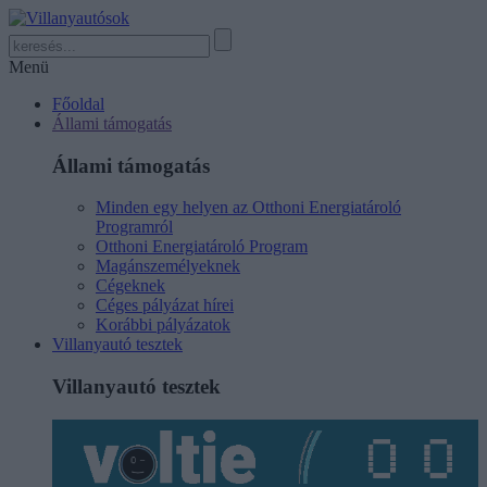
Menü
Főoldal
Állami támogatás
Állami támogatás
Minden egy helyen az Otthoni Energiatároló
Programról
Otthoni Energiatároló Program
Magánszemélyeknek
Cégeknek
Céges pályázat hírei
Korábbi pályázatok
Villanyautó tesztek
Villanyautó tesztek