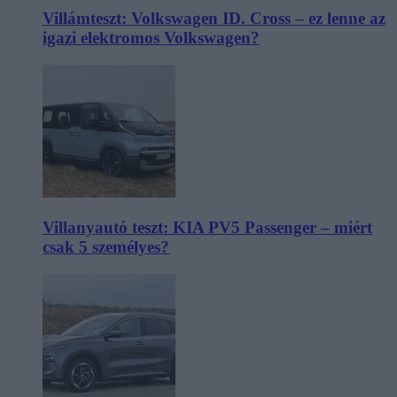
Villámteszt: Volkswagen ID. Cross – ez lenne az
igazi elektromos Volkswagen?
Villanyautó teszt: KIA PV5 Passenger – miért
csak 5 személyes?