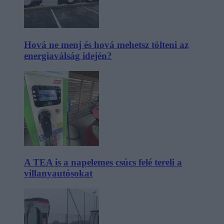
Hová ne menj és hová mehetsz tölteni az
energiaválság idején?
A TEA is a napelemes csúcs felé tereli a
villanyautósokat