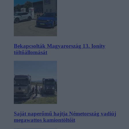
Bekapcsolták Magyarország 13. Ionity
töltőállomását
Saját naperőmű hajtja Németország vadiúj
megawattos kamiontöltőit