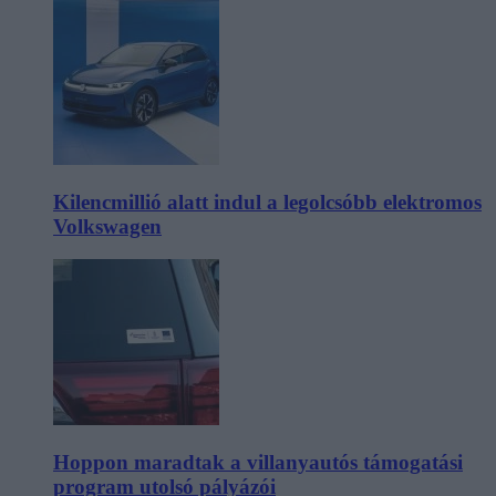
Kilencmillió alatt indul a legolcsóbb elektromos
Volkswagen
Hoppon maradtak a villanyautós támogatási
program utolsó pályázói