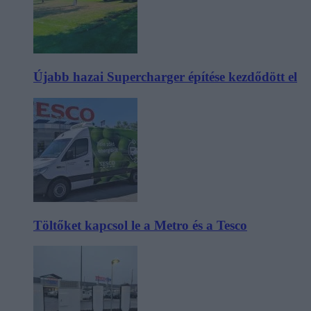
Újabb hazai Supercharger építése kezdődött el
Töltőket kapcsol le a Metro és a Tesco