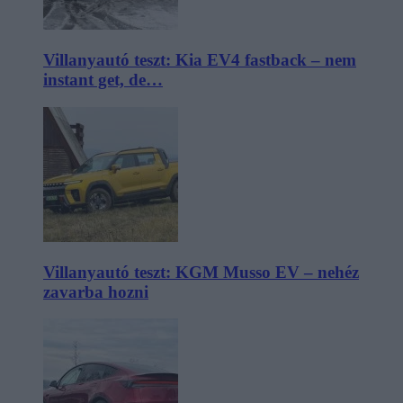
Villanyautó teszt: Kia EV4 fastback – nem
instant get, de…
Villanyautó teszt: KGM Musso EV – nehéz
zavarba hozni