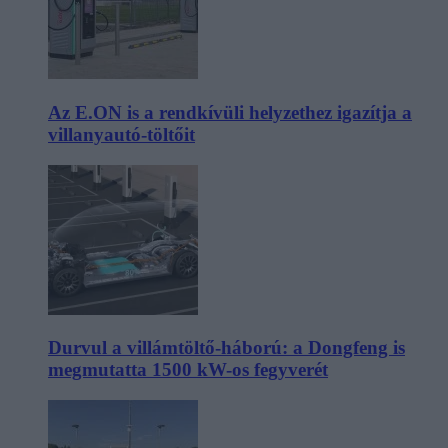
Az E.ON is a rendkívüli helyzethez igazítja a
villanyautó-töltőit
Durvul a villámtöltő-háború: a Dongfeng is
megmutatta 1500 kW-os fegyverét