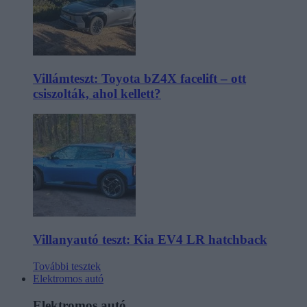
Villámteszt: Toyota bZ4X facelift – ott
csiszolták, ahol kellett?
Villanyautó teszt: Kia EV4 LR hatchback
További tesztek
Elektromos autó
Elektromos autó