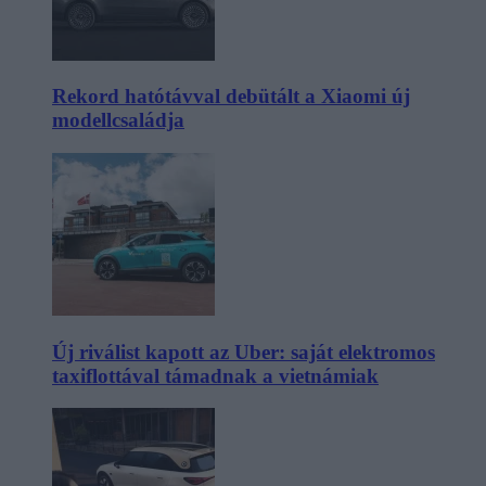
Rekord hatótávval debütált a Xiaomi új
modellcsaládja
Új riválist kapott az Uber: saját elektromos
taxiflottával támadnak a vietnámiak