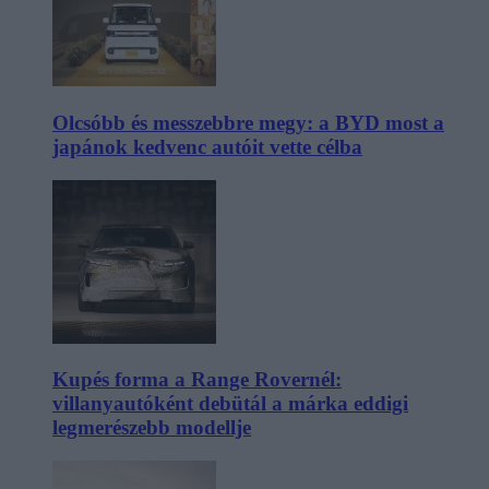
Olcsóbb és messzebbre megy: a BYD most a
japánok kedvenc autóit vette célba
Kupés forma a Range Rovernél:
villanyautóként debütál a márka eddigi
legmerészebb modellje