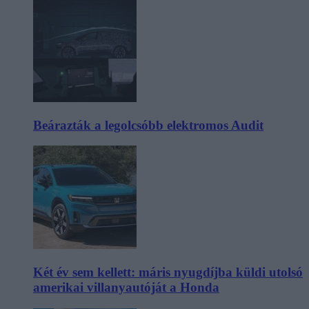
Beárazták a legolcsóbb elektromos Audit
Két év sem kellett: máris nyugdíjba küldi utolsó
amerikai villanyautóját a Honda