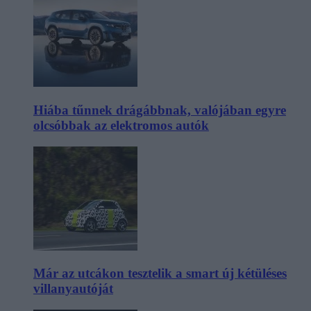
Hiába tűnnek drágábbnak, valójában egyre
olcsóbbak az elektromos autók
Már az utcákon tesztelik a smart új kétüléses
villanyautóját