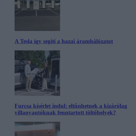
A Tesla így segíti a hazai áramhálózatot
Furcsa kísérlet indul: eltűnhetnek a kizárólag
villanyautóknak fenntartott töltőhelyek?