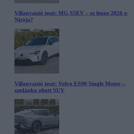
Villanyautó teszt: MG S5EV – ez lenne 2026 e-
Nirója?
Villanyautó teszt: Volvo ES90 Single Motor –
szedánba oltott SUV