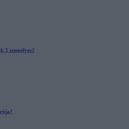
ak 5 személyes?
irója?