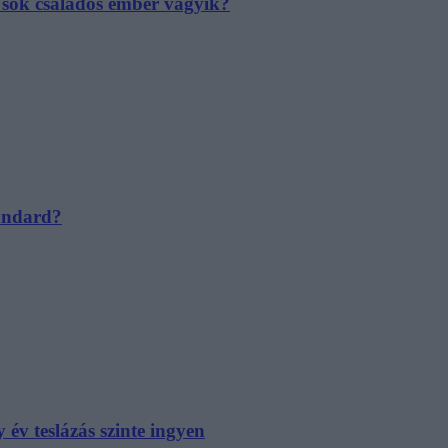
e sok családos ember vágyik?
tandard?
év teslázás szinte ingyen