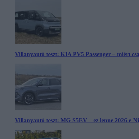
Villanyautó teszt: KIA PV5 Passenger – miért cs
Villanyautó teszt: MG S5EV – ez lenne 2026 e-N