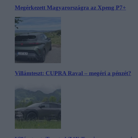
Megérkezett Magyarországra az Xpeng P7+
Villámteszt: CUPRA Raval – megéri a pénzét?