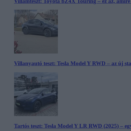
Villámteszt: Toyota bZ4X Touring – ez az, amir
Villanyautó teszt: Tesla Model Y RWD – az új s
Tartós teszt: Tesla Model Y LR RWD (2025) – egy 