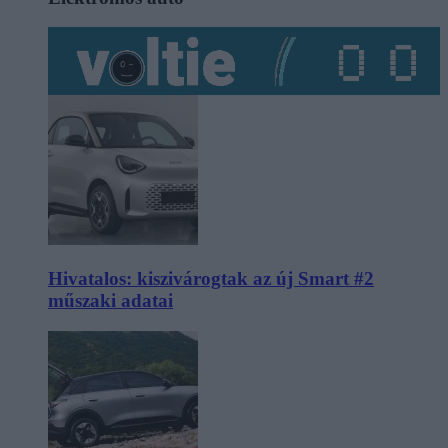
Hivatalos: kiszivárogtak az új Smart #2
műszaki adatai