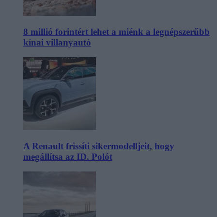
8 millió forintért lehet a miénk a legnépszerűbb
kínai villanyautó
A Renault frissíti sikermodelljeit, hogy
megállítsa az ID. Polót