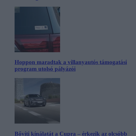
Hoppon maradtak a villanyautós támogatási
program utolsó pályázói
Bővíti kínálatát a Cupra – érkezik az olcsóbb