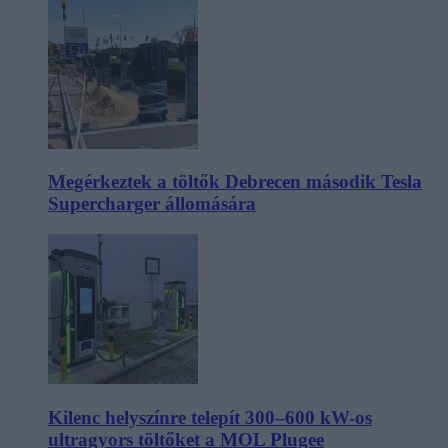
Megérkeztek a töltők Debrecen második Tesla
Supercharger állomására
Kilenc helyszínre telepít 300–600 kW-os
ultragyors töltőket a MOL Plugee