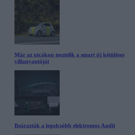
Már az utcákon tesztelik a smart új kétüléses
villanyautóját
Beárazták a legolcsóbb elektromos Audit