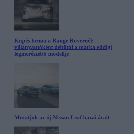
Kupés forma a Range Rovernél:
villanyautóként debütál a márka eddigi
legmerészebb modellje
Mutatjuk az új Nissan Leaf hazai árait