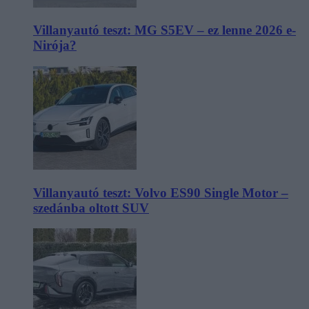
Villanyautó teszt: MG S5EV – ez lenne 2026 e-
Nirója?
Villanyautó teszt: Volvo ES90 Single Motor –
szedánba oltott SUV