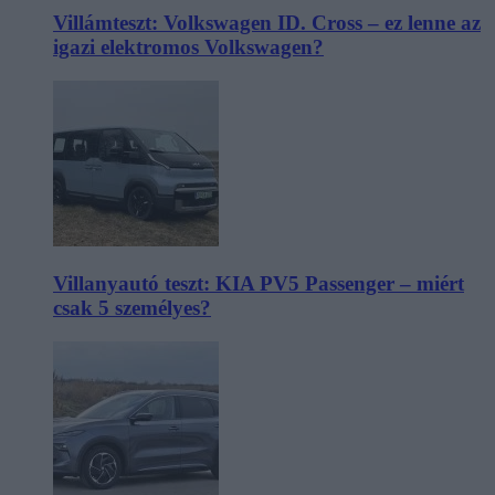
Villámteszt: Volkswagen ID. Cross – ez lenne az
igazi elektromos Volkswagen?
Villanyautó teszt: KIA PV5 Passenger – miért
csak 5 személyes?