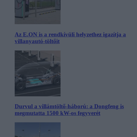
Az E.ON is a rendkívüli helyzethez igazítja a
villanyautó-töltőit
Durvul a villámtöltő-háború: a Dongfeng is
megmutatta 1500 kW-os fegyverét