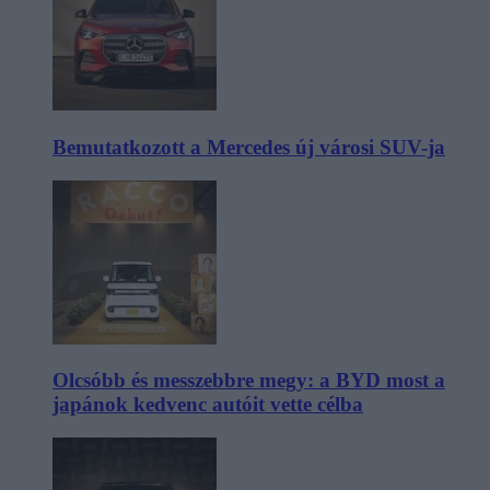
Bemutatkozott a Mercedes új városi SUV-ja
Olcsóbb és messzebbre megy: a BYD most a
japánok kedvenc autóit vette célba