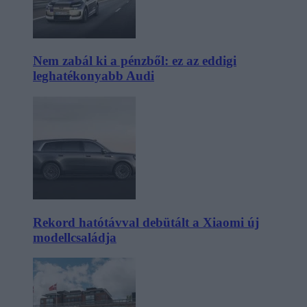
Nem zabál ki a pénzből: ez az eddigi
leghatékonyabb Audi
Rekord hatótávval debütált a Xiaomi új
modellcsaládja