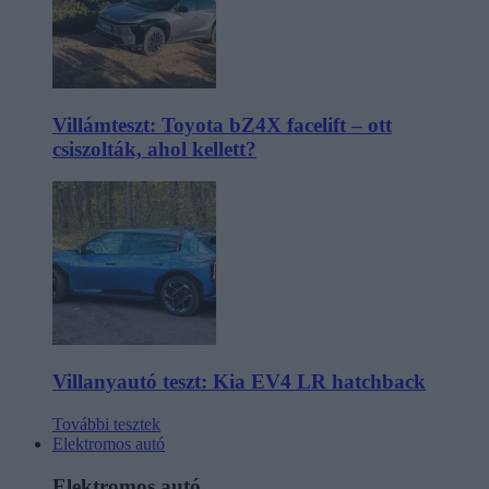
Villámteszt: Toyota bZ4X facelift – ott
csiszolták, ahol kellett?
Villanyautó teszt: Kia EV4 LR hatchback
További tesztek
Elektromos autó
Elektromos autó