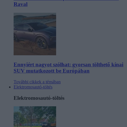
Raval
Ennyiért nagyot szólhat: gyorsan tölthető kínai
SUV mutatkozott be Európában
További cikkek a témában
Elektromosautó-töltés
Elektromosautó-töltés