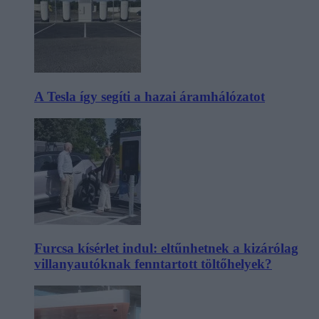
A Tesla így segíti a hazai áramhálózatot
Furcsa kísérlet indul: eltűnhetnek a kizárólag
villanyautóknak fenntartott töltőhelyek?