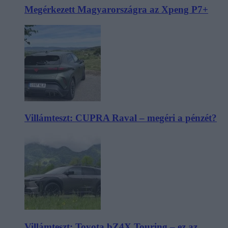
Megérkezett Magyarországra az Xpeng P7+
Villámteszt: CUPRA Raval – megéri a pénzét?
Villámteszt: Toyota bZ4X Touring – ez az,