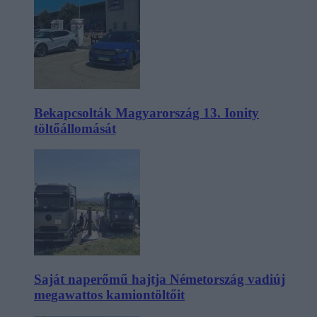
Bekapcsolták Magyarország 13. Ionity
töltőállomását
Saját naperőmű hajtja Németország vadiúj
megawattos kamiontöltőit