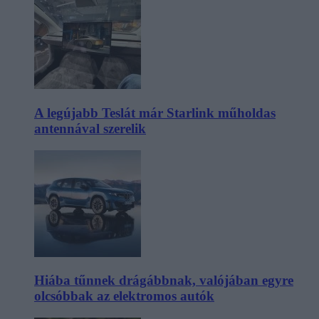
A legújabb Teslát már Starlink műholdas
antennával szerelik
Hiába tűnnek drágábbnak, valójában egyre
olcsóbbak az elektromos autók