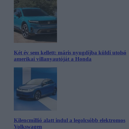
Két év sem kellett: máris nyugdíjba küldi utolsó
amerikai villanyautóját a Honda
Kilencmillió alatt indul a legolcsóbb elektromos
Volkswagen