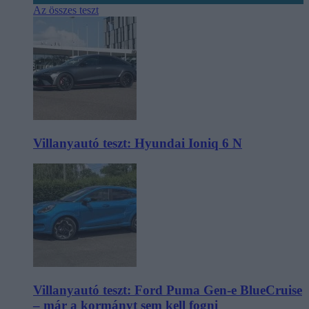
Az összes teszt
Villanyautó teszt: Hyundai Ioniq 6 N
Villanyautó teszt: Ford Puma Gen-e BlueCruise
– már a kormányt sem kell fogni