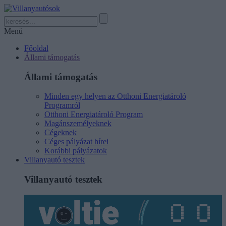
Menü
Főoldal
Állami támogatás
Állami támogatás
Minden egy helyen az Otthoni Energiatároló
Programról
Otthoni Energiatároló Program
Magánszemélyeknek
Cégeknek
Céges pályázat hírei
Korábbi pályázatok
Villanyautó tesztek
Villanyautó tesztek