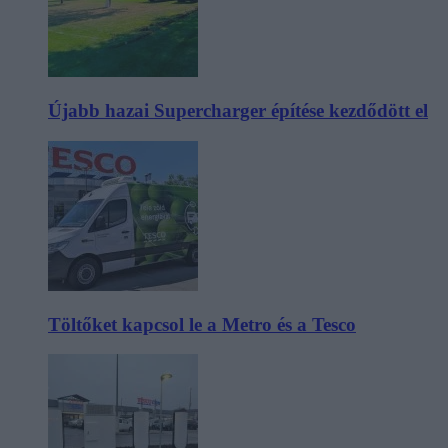
Újabb hazai Supercharger építése kezdődött el
Töltőket kapcsol le a Metro és a Tesco