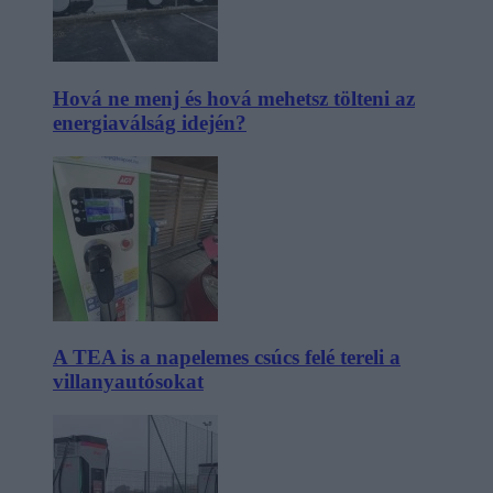
Hová ne menj és hová mehetsz tölteni az
energiaválság idején?
A TEA is a napelemes csúcs felé tereli a
villanyautósokat