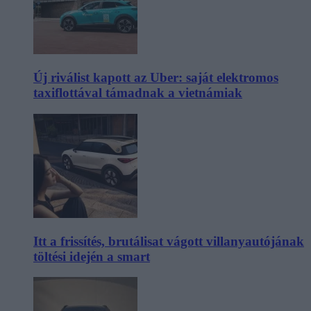
Új riválist kapott az Uber: saját elektromos
taxiflottával támadnak a vietnámiak
Itt a frissítés, brutálisat vágott villanyautójának
töltési idején a smart