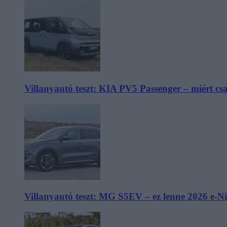
Villanyautó teszt: KIA PV5 Passenger – miért cs
Villanyautó teszt: MG S5EV – ez lenne 2026 e-N