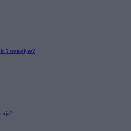
ak 5 személyes?
irója?