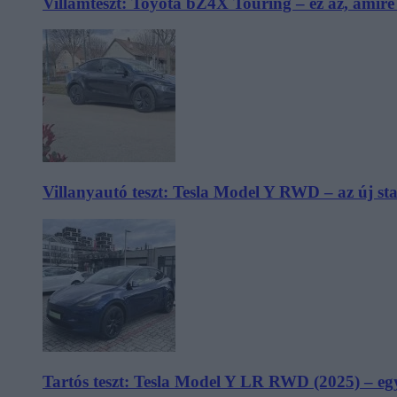
Villámteszt: Toyota bZ4X Touring – ez az, amir
Villanyautó teszt: Tesla Model Y RWD – az új s
Tartós teszt: Tesla Model Y LR RWD (2025) – egy 