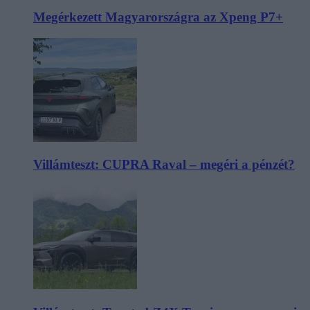
Megérkezett Magyarországra az Xpeng P7+
Villámteszt: CUPRA Raval – megéri a pénzét?