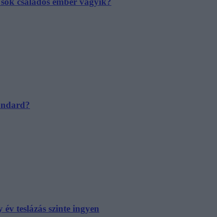
e sok családos ember vágyik?
tandard?
év teslázás szinte ingyen