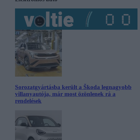
Sorozatgyártásba került a Škoda legnagyobb
villanyautója, már most özönlenek rá a
rendelések