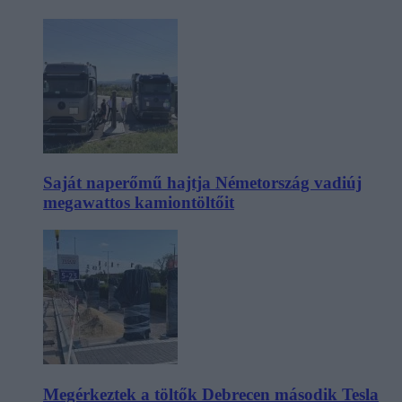
Saját naperőmű hajtja Németország vadiúj
megawattos kamiontöltőit
Megérkeztek a töltők Debrecen második Tesla