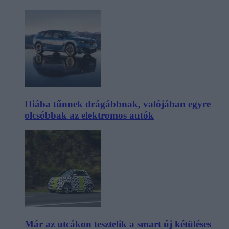
Hiába tűnnek drágábbnak, valójában egyre
olcsóbbak az elektromos autók
Már az utcákon tesztelik a smart új kétüléses