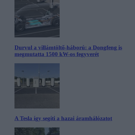
Durvul a villámtöltő-háború: a Dongfeng is
megmutatta 1500 kW-os fegyverét
A Tesla így segíti a hazai áramhálózatot