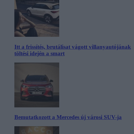
Itt a frissítés, brutálisat vágott villanyautójának
töltési idején a smart
Bemutatkozott a Mercedes új városi SUV-ja