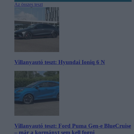
Az összes teszt
Villanyautó teszt: Hyundai Ioniq 6 N
Villanyautó teszt: Ford Puma Gen-e BlueCruise
– már a kormányt sem kell fogni