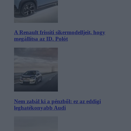
A Renault frissíti sikermodelljeit, hogy
megállítsa az ID. Polót
Nem zabál ki a pénzből: ez az eddigi
leghatékonyabb Audi