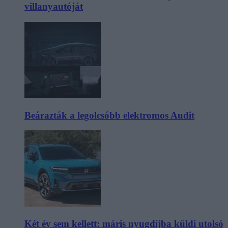
villanyautóját
Beárazták a legolcsóbb elektromos Audit
Két év sem kellett: máris nyugdíjba küldi utolsó