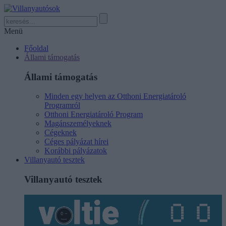
Menü
Főoldal
Állami támogatás
Állami támogatás
Minden egy helyen az Otthoni Energiatároló
Programról
Otthoni Energiatároló Program
Magánszemélyeknek
Cégeknek
Céges pályázat hírei
Korábbi pályázatok
Villanyautó tesztek
Villanyautó tesztek