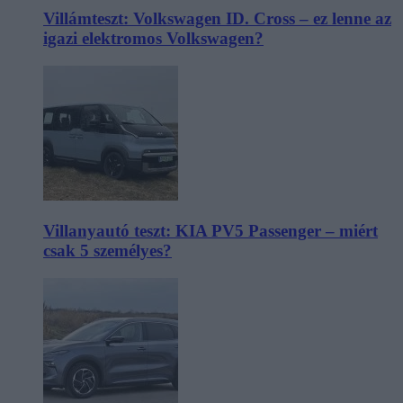
Villámteszt: Volkswagen ID. Cross – ez lenne az
igazi elektromos Volkswagen?
Villanyautó teszt: KIA PV5 Passenger – miért
csak 5 személyes?