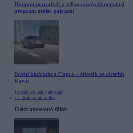
Hoppon maradtak a villanyautós támogatási
program utolsó pályázói
Bővíti kínálatát a Cupra – érkezik az olcsóbb
Raval
További cikkek a témában
Elektromosautó-töltés
Elektromosautó-töltés