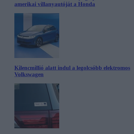
amerikai villanyautóját a Honda
Kilencmillió alatt indul a legolcsóbb elektromos
Volkswagen