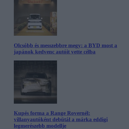
Olcsóbb és messzebbre megy: a BYD most a
japánok kedvenc autóit vette célba
Kupés forma a Range Rovernél:
villanyautóként debütál a márka eddigi
legmerészebb modellje