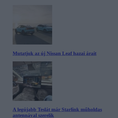
Mutatjuk az új Nissan Leaf hazai árait
A legújabb Teslát már Starlink műholdas
antennával szerelik