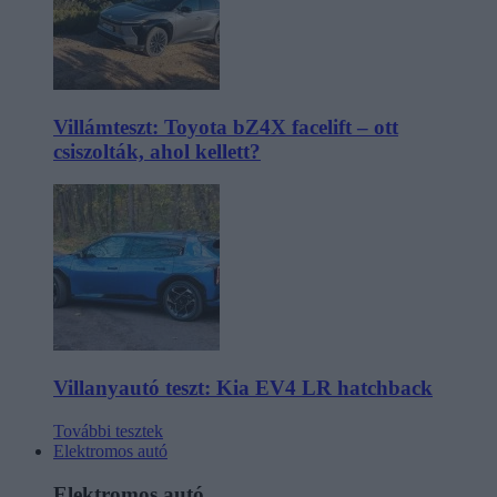
Villámteszt: Toyota bZ4X facelift – ott
csiszolták, ahol kellett?
Villanyautó teszt: Kia EV4 LR hatchback
További tesztek
Elektromos autó
Elektromos autó