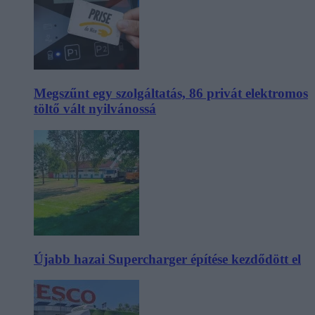
Megszűnt egy szolgáltatás, 86 privát elektromos
töltő vált nyilvánossá
Újabb hazai Supercharger építése kezdődött el