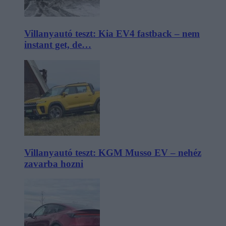
Villanyautó teszt: Kia EV4 fastback – nem
instant get, de…
Villanyautó teszt: KGM Musso EV – nehéz
zavarba hozni