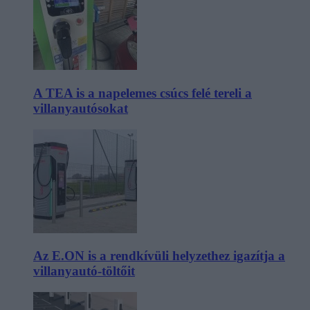
A TEA is a napelemes csúcs felé tereli a
villanyautósokat
Az E.ON is a rendkívüli helyzethez igazítja a
villanyautó-töltőit