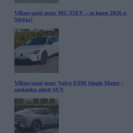
Villanyautó teszt: MG S5EV – ez lenne 2026 e-
Nirója?
Villanyautó teszt: Volvo ES90 Single Motor –
szedánba oltott SUV