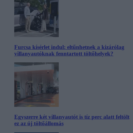
Furcsa kísérlet indul: eltűnhetnek a kizárólag
villanyautóknak fenntartott töltőhelyek?
Egyszerre két villanyautót is tíz perc alatt feltölt
ez az új töltőállomás