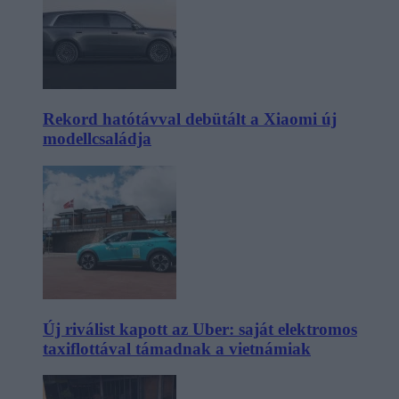
Rekord hatótávval debütált a Xiaomi új
modellcsaládja
Új riválist kapott az Uber: saját elektromos
taxiflottával támadnak a vietnámiak