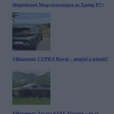
Megérkezett Magyarországra az Xpeng P7+
Villámteszt: CUPRA Raval – megéri a pénzét?
Villámteszt: Toyota bZ4X Touring – ez az,