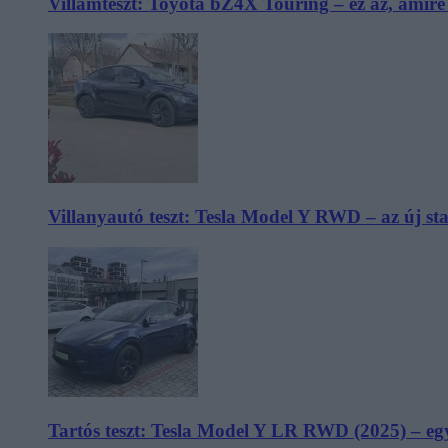
Villámteszt: Toyota bZ4X Touring – ez az, amir
Villanyautó teszt: Tesla Model Y RWD – az új s
Tartós teszt: Tesla Model Y LR RWD (2025) – egy 