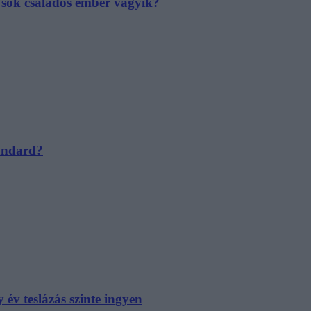
e sok családos ember vágyik?
tandard?
év teslázás szinte ingyen