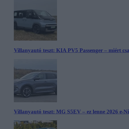
Villanyautó teszt: KIA PV5 Passenger – miért cs
Villanyautó teszt: MG S5EV – ez lenne 2026 e-N