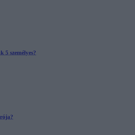
ak 5 személyes?
irója?