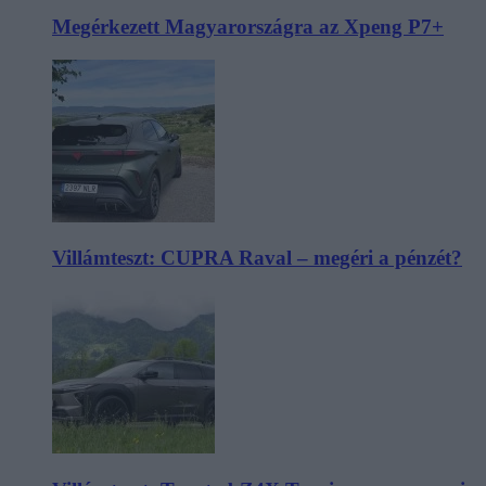
Megérkezett Magyarországra az Xpeng P7+
Villámteszt: CUPRA Raval – megéri a pénzét?